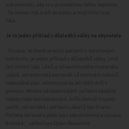
své cennosti, aby mu pravidelnou léčbu zaplatila.
„Ta nemoc mě sráží do kolen a mojí blízcí trpí,“
říká.
Je to jeden příklad z důsledků války na obyvatele
„Situace, ve které se ocitli pacienti s ledvinovým
selháním, je jeden příklad z důsledků války, jimž
čelí místní lidé. Léků a zdravotnického materiálu
ubývá, zdravotnický personál už osmnáct měsíců
nedostává plat, nemocnice se jen stěží drží v
provozu. Mnoho zdravotnických zařízení zasáhly
nálety nebo bombardování, kvůli čemuž musely
zavřít, což se týká i zařízení Lékařů bez hranic.
Potřeby zdravotní péče jsou zde ohromné a situace
kritická,“ upřesňuje Djoen Besselink.