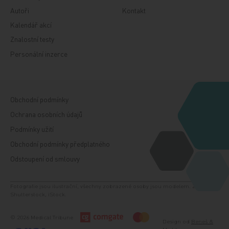
Autoři
Kontakt
Kalendář akcí
Znalostní testy
Personální inzerce
Obchodní podmínky
Ochrana osobních údajů
Podmínky užití
Obchodní podmínky předplatného
Odstoupení od smlouvy
Fotografie jsou ilustrační, všechny zobrazené osoby jsou modelem. Zdroj:
Shutterstock, iStock.
© 2026 Medical Tribune
Design od
Beneš &