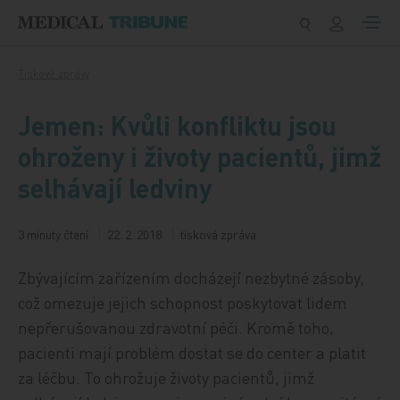
Přeskočit na obsah
Tiskové zprávy
Jemen: Kvůli konfliktu jsou
ohroženy i životy pacientů, jimž
selhávají ledviny
3 minuty čtení
22. 2. 2018
tisková zpráva
Zbývajícím zařízením docházejí nezbytné zásoby,
což omezuje jejich schopnost poskytovat lidem
nepřerušovanou zdravotní péči. Kromě toho,
pacienti mají problém dostat se do center a platit
za léčbu. To ohrožuje životy pacientů, jimž