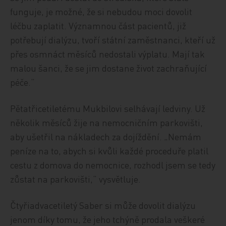
funguje, je možné, že si nebudou moci dovolit
léčbu zaplatit. Významnou část pacientů, již
potřebují dialýzu, tvoří státní zaměstnanci, kteří už
přes osmnáct měsíců nedostali výplatu. Mají tak
malou šanci, že se jim dostane život zachraňující
péče.“
Pětatřicetiletému Mukbilovi selhávají ledviny. Už
několik měsíců žije na nemocničním parkovišti,
aby ušetřil na nákladech za dojíždění. „Nemám
peníze na to, abych si kvůli každé proceduře platil
cestu z domova do nemocnice, rozhodl jsem se tedy
zůstat na parkovišti,“ vysvětluje.
Čtyřiadvacetiletý Saber si může dovolit dialýzu
jenom díky tomu, že jeho tchýně prodala veškeré