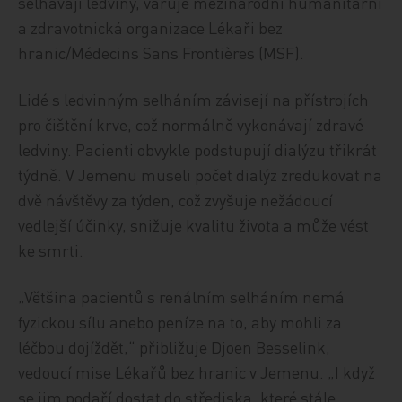
selhávají ledviny, varuje mezinárodní humanitární
a zdravotnická organizace Lékaři bez
hranic/Médecins Sans Frontières (MSF).
Lidé s ledvinným selháním závisejí na přístrojích
pro čištění krve, což normálně vykonávají zdravé
ledviny. Pacienti obvykle podstupují dialýzu třikrát
týdně. V Jemenu museli počet dialýz zredukovat na
dvě návštěvy za týden, což zvyšuje nežádoucí
vedlejší účinky, snižuje kvalitu života a může vést
ke smrti.
„Většina pacientů s renálním selháním nemá
fyzickou sílu anebo peníze na to, aby mohli za
léčbou dojíždět,“ přibližuje Djoen Besselink,
vedoucí mise Lékařů bez hranic v Jemenu. „I když
se jim podaří dostat do střediska, které stále