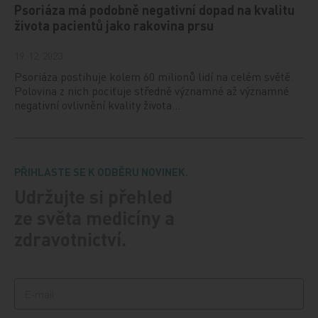
Psoriáza má podobně negativní dopad na kvalitu
života pacientů jako rakovina prsu
19. 12. 2023
Psoriáza postihuje kolem 60 milionů lidí na celém světě.
Polovina z nich pociťuje středně významné až významné
negativní ovlivnění kvality života…
PŘIHLASTE SE K ODBĚRU NOVINEK.
Udržujte si přehled
ze světa medicíny a
zdravotnictví.