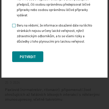
předpisů, čili osobou oprávněnou předepisovat léčivé
přípravky nebo osobou oprávněnou léčivé přípravky
TISKOVÉ ZPRÁVY
vydávat.
Sdílejte článek
Beru na vědomí, že informace obsažené dále na těchto
stránkách nejsou určeny laické veřejnosti, nýbrž
zdravotnickým odborníkům, a to se všemi riziky a
důsledky z toho plynoucími pro laickou veřejnost.
POTVRDIT
Doporučené
Informační dopis pro zdravotnické pracovníky
25. 3. 2024
Paxlovid (nirmatrelvir; ritonavir): připomenutí život
ohrožujících až fatálních lékových interakcí s některými
imunosupresivy, včetně takrolimu