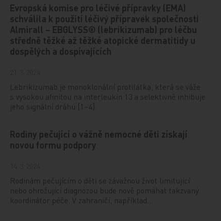
Evropská komise pro léčivé přípravky (EMA)
schválila k použití léčivý přípravek společnosti
Almirall – EBGLYSS® (lebrikizumab) pro léčbu
středně těžké až těžké atopické dermatitidy u
dospělých a dospívajících
21. 3. 2024
Lebrikizumab je monoklonální protilátka, která se váže
s vysokou afinitou na interleukin 13 a selektivně inhibuje
jeho signální dráhu [1–4].
Rodiny pečující o vážně nemocné děti získají
novou formu podpory
14. 3. 2024
Rodinám pečujícím o děti se závažnou život limitující
nebo ohrožující diagnózou bude nově pomáhat takzvaný
koordinátor péče. V zahraničí, například…