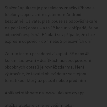
Stažení aplikace je pro telefony značky iPhone a
telefony s operačním systémem Android
bezplatné. Uživatel platí pouze za odpověď lékaře
na položený dotaz – a to 19 korun v případě, že na
odpověď nespěchá. Připlatí si v případě, že chce
expresní odpověď - do 1 nebo 2 pracovních dní.
Za tuto formu poradenství zaplatí 89 nebo 45
korun. Listování v desítkách tisíc zodpovězení
obdobných dotazů je rovněž zdarma. Není
výjimečné, že tazatel objeví dotaz se stejnou
tematikou, který už položil někdo před ním.
Aplikaci stáhnete na: www.ulekare.cz/app
Služba uLékaře.cz je největším lékaři