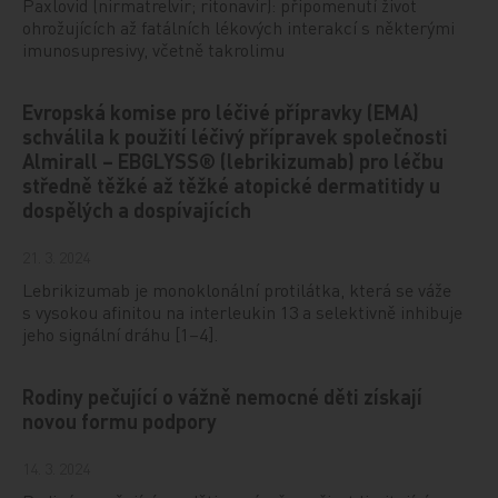
Paxlovid (nirmatrelvir; ritonavir): připomenutí život
ohrožujících až fatálních lékových interakcí s některými
imunosupresivy, včetně takrolimu
Evropská komise pro léčivé přípravky (EMA)
schválila k použití léčivý přípravek společnosti
Almirall – EBGLYSS® (lebrikizumab) pro léčbu
středně těžké až těžké atopické dermatitidy u
dospělých a dospívajících
21. 3. 2024
Lebrikizumab je monoklonální protilátka, která se váže
s vysokou afinitou na interleukin 13 a selektivně inhibuje
jeho signální dráhu [1–4].
Rodiny pečující o vážně nemocné děti získají
novou formu podpory
14. 3. 2024