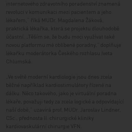
internetového zdravotního poradenství znamená
revoluci v komunikaci mezi pacientem a jeho
lékařem,“ říká MUDr. Magdalena Žáková,
praktická lékařka, která se projektu dlouhodobě
účastní. „Těším se, že budu moci využívat také
novou platformu mé oblíbené poradny,“ doplňuje
lékařku moderátorka Českého rozhlasu Iveta
Chlumská.
„Ve světě moderní kardiologie jsou dnes zcela
běžné například kardiostimulátory řízené na
dálku. Něco takového, jako je virtuální poradna
lékaře, považuji tedy za zcela logické a odpovídající
naší době,“ uzavírá prof. MUDr. Jaroslav Lindner,
CSc., přednosta II. chirurgické kliniky
kardiovaskulární chirurgie VFN.