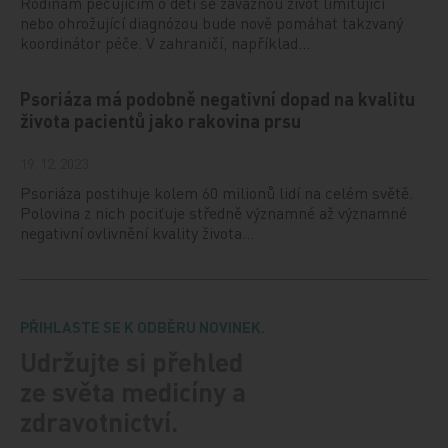
Rodinám pečujícím o děti se závažnou život limitující
nebo ohrožující diagnózou bude nově pomáhat takzvaný
koordinátor péče. V zahraničí, například…
Psoriáza má podobně negativní dopad na kvalitu
života pacientů jako rakovina prsu
19. 12. 2023
Psoriáza postihuje kolem 60 milionů lidí na celém světě.
Polovina z nich pociťuje středně významné až významné
negativní ovlivnění kvality života…
PŘIHLASTE SE K ODBĚRU NOVINEK.
Udržujte si přehled
ze světa medicíny a
zdravotnictví.