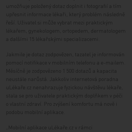
umožňuje položený dotaz doplnit i fotografií a tím
upřesnit informace lékaři, který problém následně
řeší. Uživatel si může vybrat mezi praktickým
lékařem, gynekologem, ortopedem, dermatologem
a dalšími 15 lékařskými specializacemi.
Jakmile je dotaz zodpovězen, tazatel je informován
pomocí notifikace v mobilním telefonu a e-mailem.
Měsíčně je zodpovězeno 1 500 dotazů a kapacita
neustále narůstá. Jakkoliv internetová poradna
uLékaře.cz nenahrazuje fyzickou návštěvu lékaře,
stala se pro uživatele praktickým doplňkem v péči
o vlastní zdraví. Pro zvýšení komfortu má nově i
podobu mobilní aplikace.
„Mobilní aplikace uLékaře.cz v rámci