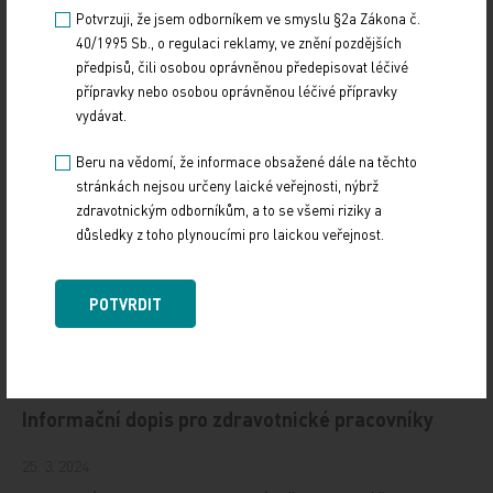
Potvrzuji, že jsem odborníkem ve smyslu §2a Zákona č.
40/1995 Sb., o regulaci reklamy, ve znění pozdějších
předpisů, čili osobou oprávněnou předepisovat léčivé
Zdroj: MeDitorial, s. r. o.
přípravky nebo osobou oprávněnou léčivé přípravky
vydávat.
TISKOVÉ ZPRÁVY
Beru na vědomí, že informace obsažené dále na těchto
stránkách nejsou určeny laické veřejnosti, nýbrž
Sdílejte článek
zdravotnickým odborníkům, a to se všemi riziky a
důsledky z toho plynoucími pro laickou veřejnost.
POTVRDIT
Doporučené
Informační dopis pro zdravotnické pracovníky
25. 3. 2024