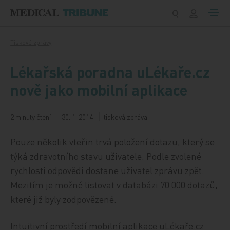
Přeskočit na obsah
Tiskové zprávy
Lékařská poradna uLékaře.cz
nově jako mobilní aplikace
2 minuty čtení
30. 1. 2014
tisková zpráva
Pouze několik vteřin trvá položení dotazu, který se
týká zdravotního stavu uživatele. Podle zvolené
rychlosti odpovědi dostane uživatel zprávu zpět.
Mezitím je možné listovat v databázi 70 000 dotazů,
které již byly zodpovězené.
Intuitivní prostředí mobilní aplikace uLékaře.cz