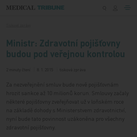
Přeskočit na obsah
Tiskové zprávy
Ministr: Zdravotní pojišťovny
budou pod veřejnou kontrolou
2 minuty čtení
8. 1. 2015
tisková zpráva
Za nezveřejnění smluv bude nově pojišťovnám
hrozit sankce až 10 milionů korun. Smlouvy začaly
některé pojišťovny zveřejňovat už v loňském roce
na základě dohody s Ministerstvem zdravotnictví,
nyní bude tato povinnost uzákoněna pro všechny
zdravotní pojišťovny.