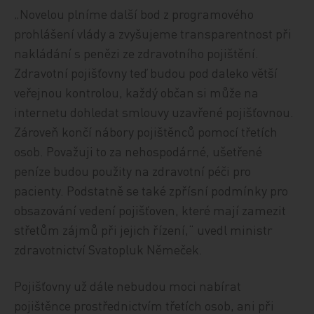
„Novelou plníme další bod z programového
prohlášení vlády a zvyšujeme transparentnost při
nakládání s penězi ze zdravotního pojištění.
Zdravotní pojišťovny teď budou pod daleko větší
veřejnou kontrolou, každý občan si může na
internetu dohledat smlouvy uzavřené pojišťovnou.
Zároveň končí nábory pojištěnců pomocí třetích
osob. Považuji to za nehospodárné, ušetřené
peníze budou použity na zdravotní péči pro
pacienty. Podstatně se také zpřísní podmínky pro
obsazování vedení pojišťoven, které mají zamezit
střetům zájmů při jejich řízení,“ uvedl ministr
zdravotnictví Svatopluk Němeček.
Pojišťovny už dále nebudou moci nabírat
pojištěnce prostřednictvím třetích osob, ani při