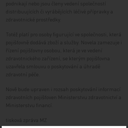
podnikají nebo jsou členy vedení společností
distribuujících či vyrábějících léčivé přípravky a
zdravotnické prostředky.
Totéž platí pro osoby figurující ve společnosti, která
pojišťovně dodává zboží a služby. Novela zamezuje i
řízení pojišťovny osobou, která je ve vedení
zdravotnického zařízení, se kterým pojišťovna
uzavřela smlouvu o poskytování a úhradě
zdravotní péče.
Nově bude upraven i rozsah poskytování informací
zdravotních pojišťoven Ministerstvu zdravotnictví a
Ministerstvu financí.
tisková zpráva MZ