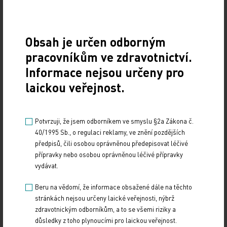
Zdroj: MZ
Obsah je určen odborným
pracovníkům ve zdravotnictví.
TISKOVÉ ZPRÁVY
Informace nejsou určeny pro
laickou veřejnost.
Sdílejte článek
Potvrzuji, že jsem odborníkem ve smyslu §2a Zákona č.
40/1995 Sb., o regulaci reklamy, ve znění pozdějších
předpisů, čili osobou oprávněnou předepisovat léčivé
přípravky nebo osobou oprávněnou léčivé přípravky
Doporučené
vydávat.
Beru na vědomí, že informace obsažené dále na těchto
Informační dopis pro zdravotnické pracovníky
stránkách nejsou určeny laické veřejnosti, nýbrž
zdravotnickým odborníkům, a to se všemi riziky a
25. 3. 2024
důsledky z toho plynoucími pro laickou veřejnost.