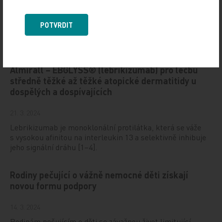
Paxlovid (nirmatrelvir; ritonavir): připomenutí život
ohrožujících až fatálních lékových interakcí s některými
imunosupresivy, včetně takrolimu
POTVRDIT
Evropská komise pro léčivé přípravky (EMA)
schválila k použití léčivý přípravek společnosti
Almirall – EBGLYSS® (lebrikizumab) pro léčbu
středně těžké až těžké atopické dermatitidy u
dospělých a dospívajících
21. 3. 2024
Lebrikizumab je monoklonální protilátka, která se váže
s vysokou afinitou na interleukin 13 a selektivně inhibuje
jeho signální dráhu [1–4].
Rodiny pečující o vážně nemocné děti získají
novou formu podpory
14. 3. 2024
Rodinám pečujícím o děti se závažnou život limitující