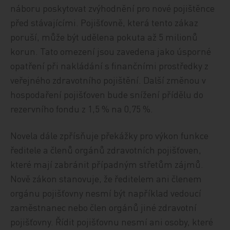
náboru poskytovat zvýhodnění pro nové pojištěnce
před stávajícími. Pojišťovně, která tento zákaz
poruší, může být udělena pokuta až 5 milionů
korun. Tato omezení jsou zavedena jako úsporné
opatření při nakládání s finančními prostředky z
veřejného zdravotního pojištění. Další změnou v
hospodaření pojišťoven bude snížení přídělu do
rezervního fondu z 1,5 % na 0,75 %.
Novela dále zpřísňuje překážky pro výkon funkce
ředitele a členů orgánů zdravotních pojišťoven,
které mají zabránit případným střetům zájmů.
Nově zákon stanovuje, že ředitelem ani členem
orgánu pojišťovny nesmí být například vedoucí
zaměstnanec nebo člen orgánů jiné zdravotní
pojišťovny. Řídit pojišťovnu nesmí ani osoby, které