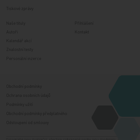
Tiskové zprávy
Naše tituly
Přihlášení
Autoři
Kontakt
Kalendář akcí
Znalostní testy
Personální inzerce
Obchodní podmínky
Ochrana osobních údajů
Podmínky užití
Obchodní podmínky předplatného
Odstoupení od smlouvy
Fotografie jsou ilustrační, všechny zobrazené osoby jsou modelem. Zdroj: