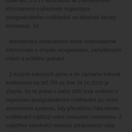
(dále ML, o.s.) v souvislosti se zveřejněnými
informacemi o přechodu organizace
postgraduálního vzdělávání na lékařské fakulty
konstatuje, že:
- Ministerstvo zdravotnictví zcela nedostatečně
informovalo o smyslu reorganizace, zamýšlených
cílech a průběhu jednání.
- Z kusých tiskových zpráv a ze záznamu tiskové
konference na MZ ČR ze dne 24.10.2010 je
zřejmé, že se jedná o zatím dílčí krok směrem k
organizaci postgraduálního vzdělávání po vzoru
amerického systému, kdy převážnou část tohoto
vzdělávání zajišťují velké univezitní nemocnice. Z
vyjádření náměstků ministra zdravotnictví dále