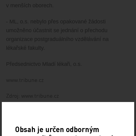
v menších oborech.
- ML, o.s. nebylo přes opakované žádosti
umožněno účastnit se jednání o přechodu
organizace postgraduálního vzdělávání na
lékařské fakulty.
Předsednictvo Mladí lékaři, o.s.
www.tribune.cz
Zdroj: www.tribune.cz
TISKOVÉ ZPRÁVY
Sdílejte článek
Obsah je určen odborným