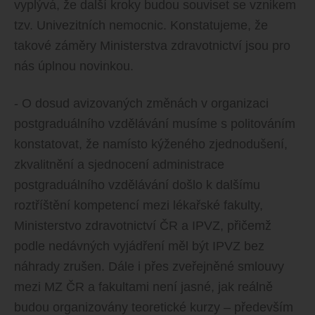
vyplývá, že další kroky budou souviset se vznikem
tzv. Univezitních nemocnic. Konstatujeme, že
takové záměry Ministerstva zdravotnictví jsou pro
nás úplnou novinkou.
- O dosud avizovaných změnách v organizaci
postgraduálního vzdělávání musíme s politováním
konstatovat, že namísto kýženého zjednodušení,
zkvalitnění a sjednocení administrace
postgraduálního vzdělávání došlo k dalšímu
roztříštění kompetencí mezi lékařské fakulty,
Ministerstvo zdravotnictví ČR a IPVZ, přičemž
podle nedávných vyjádření měl být IPVZ bez
náhrady zrušen. Dále i přes zveřejněné smlouvy
mezi MZ ČR a fakultami není jasné, jak reálně
budou organizovány teoretické kurzy – především