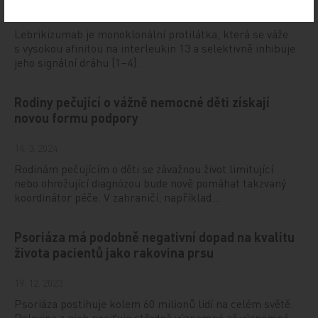
21. 3. 2024
Lebrikizumab je monoklonální protilátka, která se váže
s vysokou afinitou na interleukin 13 a selektivně inhibuje
jeho signální dráhu [1–4].
Rodiny pečující o vážně nemocné děti získají
novou formu podpory
14. 3. 2024
Rodinám pečujícím o děti se závažnou život limitující
nebo ohrožující diagnózou bude nově pomáhat takzvaný
koordinátor péče. V zahraničí, například…
Psoriáza má podobně negativní dopad na kvalitu
života pacientů jako rakovina prsu
19. 12. 2023
Psoriáza postihuje kolem 60 milionů lidí na celém světě.
Polovina z nich pociťuje středně významné až významné