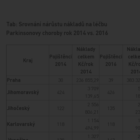
Tab: Srovnání nárůstu nákladů na léčbu
Parkinsonovy choroby rok 2014 vs. 2016
Náklady
Nákl
Pojištěnci
celkem
Pojištěnci
celk
Kraj
2014
Kč/rok
2016
Kč/r
2014
201
Praha
30
236 855,29
39
383 3
3 709
Jihomoravský
424
426
139,65
18
2 556
Jihočeský
122
135
806,21
23
1 154
Karlovarský
118
118
494,99
90
1 327
Vysočina
139
143