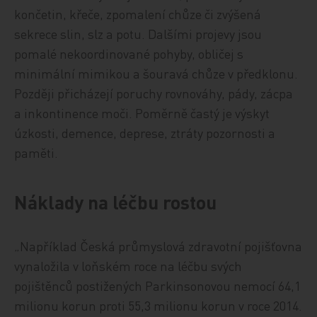
končetin, křeče, zpomalení chůze či zvýšená
sekrece slin, slz a potu. Dalšími projevy jsou
pomalé nekoordinované pohyby, obličej s
minimální mimikou a šouravá chůze v předklonu.
Později přicházejí poruchy rovnováhy, pády, zácpa
a inkontinence moči. Poměrně častý je výskyt
úzkosti, demence, deprese, ztráty pozornosti a
paměti.
Náklady na léčbu rostou
„Například Česká průmyslová zdravotní pojišťovna
vynaložila v loňském roce na léčbu svých
pojištěnců postižených Parkinsonovou nemocí 64,1
milionu korun proti 55,3 milionu korun v roce 2014.