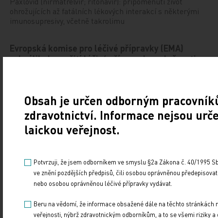
Paxlovid (nirmatrelvir; ritonavir): připomenutí život
ohrožujících až fatálních lékových interakcí s některými
imunosupresivy, včetně takrolimu
Evropská komise pro léčivé přípravky (EMA)
schválila k použití léčivý přípravek společnosti
Almirall – EBGLYSS® (lebrikizumab) pro léčbu
středně těžké až těžké atopické dermatitidy u
dospělých a dospívajících
Obsah je určen odborným pracovník
21. 3. 2024
zdravotnictví. Informace nejsou urč
Lebrikizumab je monoklonální protilátka, která se váže
laickou veřejnost.
s vysokou afinitou na interleukin 13 a selektivně inhibuje
jeho signální dráhu [1–4].
Potvrzuji, že jsem odborníkem ve smyslu §2a Zákona č. 40/1995 Sb.
Rodiny pečující o vážně nemocné děti získají
ve znění pozdějších předpisů, čili osobou oprávněnou předepisovat
novou formu podpory
nebo osobou oprávněnou léčivé přípravky vydávat.
Beru na vědomí, že informace obsažené dále na těchto stránkách 
14. 3. 2024
veřejnosti, nýbrž zdravotnickým odborníkům, a to se všemi riziky a