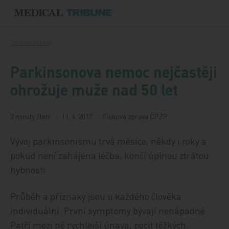
Přeskočit na obsah
Tiskové zprávy
Parkinsonova nemoc nejčastěji
ohrožuje muže nad 50 let
2 minuty čtení
11. 4. 2017
Tisková zpráva ČPZP
Vývoj parkinsonismu trvá měsíce, někdy i roky a
pokud není zahájena léčba, končí úplnou ztrátou
hybnosti.
Průběh a příznaky jsou u každého člověka
individuální. První symptomy bývají nenápadné.
Patří mezi ně rychlejší únava, pocit těžkých