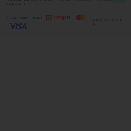
Shutterstock, iStock.
© 2026 Medical Tribune
Design od
Beneš &
Michl