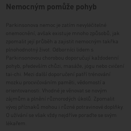
Nemocným pomůže pohyb
Parkinsonova nemoc je zatím nevyléčitelné
onemocnění, avšak existuje mnoho způsobů, jak
zpomalit její průběh a zajistit nemocným takřka
plnohodnotný život. Odborníci lidem s
Parkinsonovou chorobou doporučují každodenní
pohyb, především chůzi, masáže, jógu nebo cvičení
tai-chi. Mezi další doporučení patří trénování
mozku procvičováním paměti, vědomostí a
orientovanosti. Vhodné je věnovat se novým
zájmům a plnění různorodých úkolů. Zpomalit
vývoj příznaků mohou i různé potravinové doplňky.
O užívání se však vždy nejdříve poraďte se svým
lékařem.