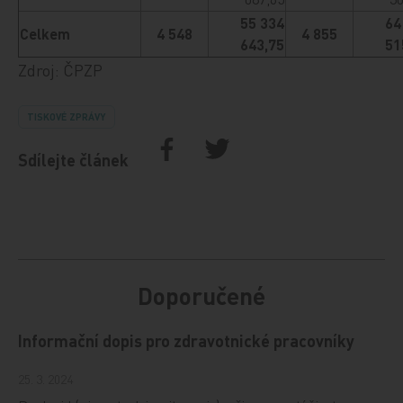
55 334
64
Celkem
4 548
4 855
643,75
51
Zdroj: ČPZP
TISKOVÉ ZPRÁVY
Sdílejte článek
Doporučené
Informační dopis pro zdravotnické pracovníky
25. 3. 2024