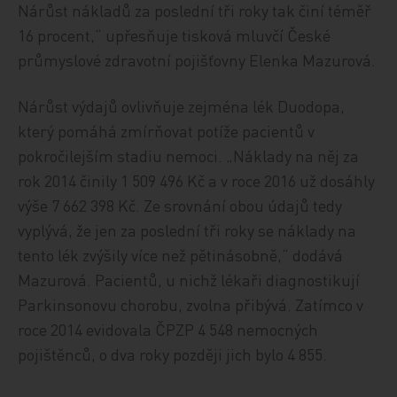
Nárůst nákladů za poslední tři roky tak činí téměř
16 procent,“ upřesňuje tisková mluvčí České
průmyslové zdravotní pojišťovny Elenka Mazurová.
Nárůst výdajů ovlivňuje zejména lék Duodopa,
který pomáhá zmírňovat potíže pacientů v
pokročilejším stadiu nemoci. „Náklady na něj za
rok 2014 činily 1 509 496 Kč a v roce 2016 už dosáhly
výše 7 662 398 Kč. Ze srovnání obou údajů tedy
vyplývá, že jen za poslední tři roky se náklady na
tento lék zvýšily více než pětinásobně,“ dodává
Mazurová. Pacientů, u nichž lékaři diagnostikují
Parkinsonovu chorobu, zvolna přibývá. Zatímco v
roce 2014 evidovala ČPZP 4 548 nemocných
pojištěnců, o dva roky později jich bylo 4 855.