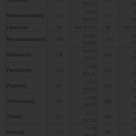
387,43
68
2 062
Královéhradecký
142
162
043,90
05
Liberecký
33
600 398,01
38
740 4
16 367
17
Moravskoslezský
1 504
1 574
945,84
97
10 317
Olomoucký
738
815
123,91
71
1 728
Pardubický
123
143
074,36
85
2 646
Plzeňský
231
238
975,69
96
6 935
Středočeský
558
588
343,79
72
4 213
Zlínský
223
250
967,03
17
1 478
Ústecký
163
186
087,65
30