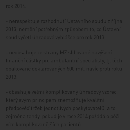
rok 2014:
- nerespektuje rozhodnutí Ústavního soudu z října
2013, nemění potřebným způsobem to, co Ústavní
soud vyčetl úhradové vyhlášce pro rok 2013.
- neobsahuje ze strany MZ slibované navýšení
finanční částky pro ambulantní specialisty, tj. těch
opakovaně deklarovaných 500 mil. navíc proti roku
2013.
- obsahuje velmi komplikovaný úhradový vzorec,
který svým principem znemožňuje kvalitní
předpověď tržeb jednotlivých poskytovatelů, a to
zejména tehdy, pokud je v roce 2014 požádá o péči
více komplikovanějších pacientů.