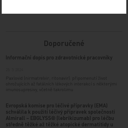
Doporučené
Informační dopis pro zdravotnické pracovníky
25. 3. 2024
Paxlovid (nirmatrelvir; ritonavir): připomenutí život
ohrožujících až fatálních lékových interakcí s některými
imunosupresivy, včetně takrolimu
Evropská komise pro léčivé přípravky (EMA)
schválila k použití léčivý přípravek společnosti
Almirall – EBGLYSS® (lebrikizumab) pro léčbu
středně těžké až těžké atopické dermatitidy u