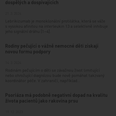
dospělých a dospívajících
21. 3. 2024
Lebrikizumab je monoklonální protilátka, která se váže
s vysokou afinitou na interleukin 13 a selektivně inhibuje
jeho signální dráhu [1–4].
Rodiny pečující o vážně nemocné děti získají
novou formu podpory
14. 3. 2024
Rodinám pečujícím o děti se závažnou život limitující
nebo ohrožující diagnózou bude nově pomáhat takzvaný
koordinátor péče. V zahraničí, například…
Psoriáza má podobně negativní dopad na kvalitu
života pacientů jako rakovina prsu
19. 12. 2023