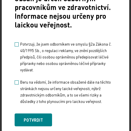
by výše úhrady odrážela i kvalitu služeb
pracovníkům ve zdravotnictví.
jednotlivých poskytovatelů.
Informace nejsou určeny pro
laickou veřejnost.
S úctou
Potvrzuji, že jsem odborníkem ve smyslu §2a Zákona č.
40/1995 Sb., o regulaci reklamy, ve znění pozdějších
předpisů, čili osobou oprávněnou předepisovat léčivé
přípravky nebo osobou oprávněnou léčivé přípravky
vydávat.
Za Radu SAS MUDr. Zorjan Jojko, předseda
Beru na vědomí, že informace obsažené dále na těchto
stránkách nejsou určeny laické veřejnosti, nýbrž
zdravotnickým odborníkům, a to se všemi riziky a
Zdroj: SAS
důsledky z toho plynoucími pro laickou veřejnost.
TISKOVÉ ZPRÁVY
POTVRDIT
Sdílejte článek