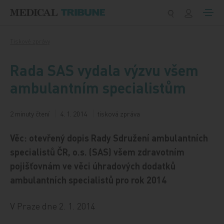
Přeskočit na obsah
Tiskové zprávy
Rada SAS vydala výzvu všem
ambulantním specialistům
2 minuty čtení
4. 1. 2014
tisková zpráva
Věc: otevřený dopis Rady Sdružení ambulantních
specialistů ČR, o.s. (SAS) všem zdravotním
pojišťovnám ve věci úhradových dodatků
ambulantních specialistů pro rok 2014
V Praze dne 2. 1. 2014