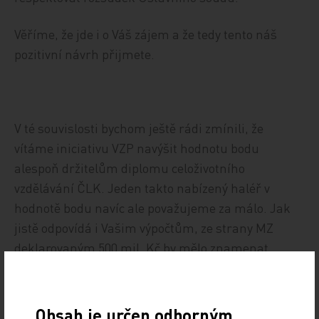
Věříme, že jde i o Váš zájem a že tedy tento náš
pozitivní návrh přijmete.
V té souvislosti bychom ještě rádi zmínili, že
vítáme iniciativu VZP navýšit hodnotu bodu
alespoň držitelům diplomu celoživotního
vzdělávání ČLK. Jeden takto nabízený haléř v
hodnotě bodu navíc ale považujeme za málo. Jak
jistě odpovídá i Vašim výpočtům, ze strany MZ
deklarovaným 500 mil. Kč by mělo znamenat
navýšení o 2 haléře všem poskytovatelům.
Tím ovšem neříkáme, že bychom se bránili, pokud
Obsah je určen odborným