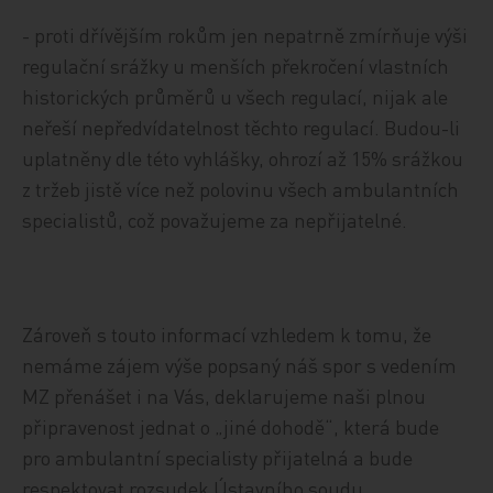
- proti dřívějším rokům jen nepatrně zmírňuje výši
regulační srážky u menších překročení vlastních
historických průměrů u všech regulací, nijak ale
neřeší nepředvídatelnost těchto regulací. Budou-li
uplatněny dle této vyhlášky, ohrozí až 15% srážkou
z tržeb jistě více než polovinu všech ambulantních
specialistů, což považujeme za nepřijatelné.
Zároveň s touto informací vzhledem k tomu, že
nemáme zájem výše popsaný náš spor s vedením
MZ přenášet i na Vás, deklarujeme naši plnou
připravenost jednat o „jiné dohodě“, která bude
pro ambulantní specialisty přijatelná a bude
respektovat rozsudek Ústavního soudu.