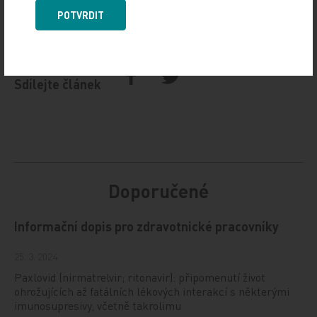
Zdroj: VZP
POTVRDIT
TISKOVÉ ZPRÁVY
Sdílejte článek
Doporučené
Informační dopis pro zdravotnické pracovníky
25. 3. 2024
Paxlovid (nirmatrelvir; ritonavir): připomenutí život
ohrožujících až fatálních lékových interakcí s některými
imunosupresivy, včetně takrolimu