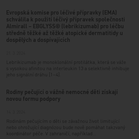
Evropská komise pro léčivé přípravky (EMA)
schválila k použití léčivý přípravek společnosti
Almirall – EBGLYSS® (lebrikizumab) pro léčbu
středně těžké až těžké atopické dermatitidy u
dospělých a dospívajících
21. 3. 2024
Lebrikizumab je monoklonální protilátka, která se váže
s vysokou afinitou na interleukin 13 a selektivně inhibuje
jeho signální dráhu [1–4].
Rodiny pečující o vážně nemocné děti získají
novou formu podpory
14. 3. 2024
Rodinám pečujícím o děti se závažnou život limitující
nebo ohrožující diagnózou bude nově pomáhat takzvaný
koordinátor péče. V zahraničí, například…