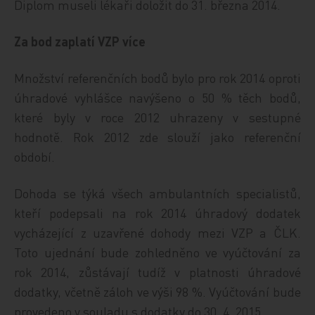
Diplom museli lékaři doložit do 31. března 2014.
Za bod zaplatí VZP více
Množství referenčních bodů bylo pro rok 2014 oproti
úhradové vyhlášce navýšeno o 50 % těch bodů,
které byly v roce 2012 uhrazeny v sestupné
hodnotě. Rok 2012 zde slouží jako referenční
období.
Dohoda se týká všech ambulantních specialistů,
kteří podepsali na rok 2014 úhradový dodatek
vycházející z uzavřené dohody mezi VZP a ČLK.
Toto ujednání bude zohledněno ve vyúčtování za
rok 2014, zůstávají tudíž v platnosti úhradové
dodatky, včetně záloh ve výši 98 %. Vyúčtování bude
provedeno v souladu s dodatky do 30. 4. 2015.