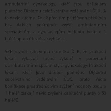
ambulantní gynekology, kteří jsou držitelem
platného Diplomu celoživotního vzdělávání ČLK. A
to navíc k tomu, že už před tím pojišťovna přislíbila
bez dalších podmínek zvýšit ambulantním
specialistům a gynekologům hodnotu bodu o 1
haléř oproti úhradové vyhlášce.
VZP rovněž zohlednila námitku ČLK, že praktičtí
lékaři vykazují méně výkonů v porovnání
s ambulantními specialisty či gynekology. Praktičtí
lékaři, kteří jsou držiteli platného Diplomu
celoživotního vzdělávání ČLK, proto vedle
bonifikace prostřednictvím zvýšení hodnoty bodu o
1 haléř získají navíc zvýšení kapitační platby o 50
haléřů.