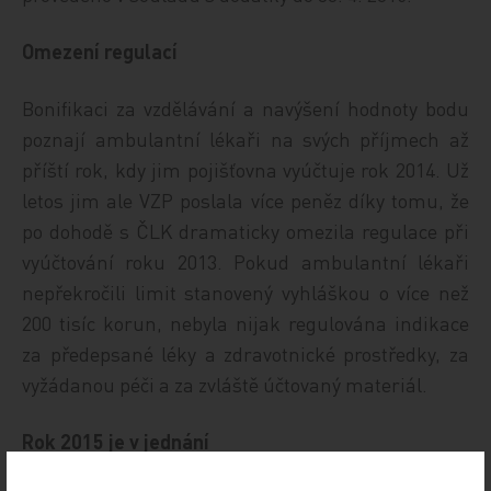
Omezení regulací
Bonifikaci za vzdělávání a navýšení hodnoty bodu
poznají ambulantní lékaři na svých příjmech až
příští rok, kdy jim pojišťovna vyúčtuje rok 2014. Už
letos jim ale VZP poslala více peněz díky tomu, že
po dohodě s ČLK dramaticky omezila regulace při
vyúčtování roku 2013. Pokud ambulantní lékaři
nepřekročili limit stanovený vyhláškou o více než
200 tisíc korun, nebyla nijak regulována indikace
za předepsané léky a zdravotnické prostředky, za
vyžádanou péči a za zvláště účtovaný materiál.
Rok 2015 je v jednání