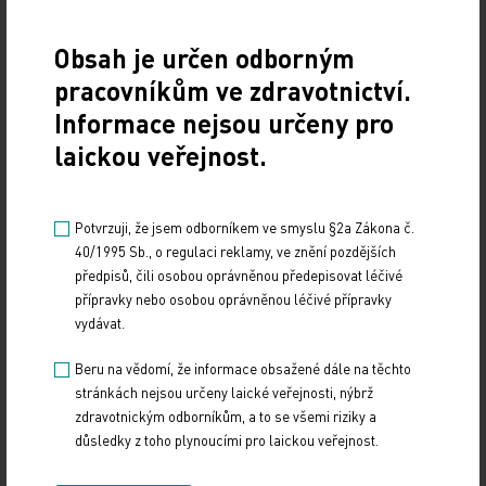
Pro vyúčtování za rok 2014 VZP přislíbila, že
k regulacím přistoupí stejně vstřícně jako
Obsah je určen odborným
v předchozím roce. Důvodem je, že ambulantní
pracovníkům ve zdravotnictví.
segment následuje doporučení pojišťovny ve formě
Informace nejsou určeny pro
pozitivních listů na léky, a pomáhá tak VZP šetřit.
laickou veřejnost.
Je to už třetí rok v řadě, co pojišťovna neprovádí
žádné regulace za léky.
Potvrzuji, že jsem odborníkem ve smyslu §2a Zákona č.
O případném uzavření dalších dohod pro rok 2015
40/1995 Sb., o regulaci reklamy, ve znění pozdějších
VZP a ČLK nadále jednají. Lze předpokládat, že
předpisů, čili osobou oprávněnou předepisovat léčivé
přípravky nebo osobou oprávněnou léčivé přípravky
jednání budou ukončena poté, co bude známa
vydávat.
definitivní podoba tzv. úhradové vyhlášky.
Beru na vědomí, že informace obsažené dále na těchto
Mgr. Oldřich Tichý
stránkách nejsou určeny laické veřejnosti, nýbrž
zdravotnickým odborníkům, a to se všemi riziky a
důsledky z toho plynoucími pro laickou veřejnost.
vedoucí tiskového oddělení a tiskový mluvčí