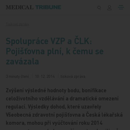
Přeskočit na obsah
Tiskové zprávy
Spolupráce VZP a ČLK:
Pojišťovna plní, k čemu se
zavázala
3 minuty čtení
10. 12. 2014
tisková zpráva
Zvýšení výsledné hodnoty bodu, bonifikace
celoživotního vzdělávání a dramatické omezení
regulací. Výsledky dohod, které uzavřely
Všeobecná zdravotní pojišťovna a Česká lékařská
komora, mohou při vyúčtování roku 2014