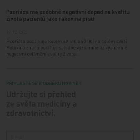
Psoriáza má podobně negativní dopad na kvalitu
života pacientů jako rakovina prsu
19. 12. 2023
Psoriáza postihuje kolem 60 milionů lidí na celém světě.
Polovina z nich pociťuje středně významné až významné
negativní ovlivnění kvality života…
PŘIHLASTE SE K ODBĚRU NOVINEK.
Udržujte si přehled
ze světa medicíny a
zdravotnictví.