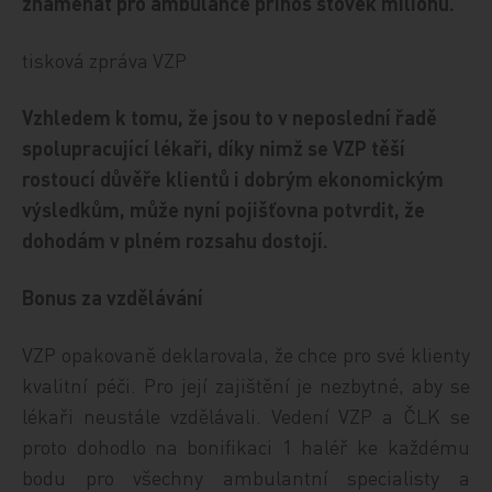
znamenat pro ambulance přínos stovek milionů.
tisková zpráva VZP
Vzhledem k tomu, že jsou to v neposlední řadě
spolupracující lékaři, díky nimž se VZP těší
rostoucí důvěře klientů i dobrým ekonomickým
výsledkům, může nyní pojišťovna potvrdit, že
dohodám v plném rozsahu dostojí.
Bonus za vzdělávání
VZP opakovaně deklarovala, že chce pro své klienty
kvalitní péči. Pro její zajištění je nezbytné, aby se
lékaři neustále vzdělávali. Vedení VZP a ČLK se
proto dohodlo na bonifikaci 1 haléř ke každému
bodu pro všechny ambulantní specialisty a