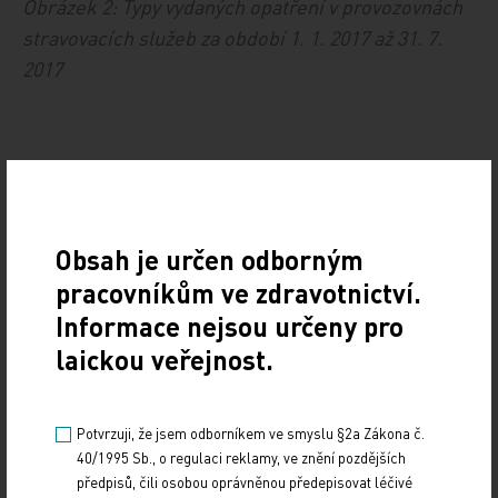
Obrázek 2: Typy vydaných opatření v provozovnách
stravovacích služeb za období 1. 1. 2017 až 31. 7.
2017
Obrázek 3: Nejčastěji zjišťované nedostatky v
provozovnách stravovacích služeb za období 1. 1.
2017 až 31. 7. 2017
Obsah je určen odborným
pracovníkům ve zdravotnictví.
Informace nejsou určeny pro
laickou veřejnost.
Zdroj: KHSSTC
Potvrzuji, že jsem odborníkem ve smyslu §2a Zákona č.
40/1995 Sb., o regulaci reklamy, ve znění pozdějších
TISKOVÉ ZPRÁVY
předpisů, čili osobou oprávněnou předepisovat léčivé