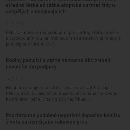
středně těžké až těžké atopické dermatitidy u
dospělých a dospívajících
21. 3. 2024
Lebrikizumab je monoklonální protilátka, která se váže
s vysokou afinitou na interleukin 13 a selektivně inhibuje
jeho signální dráhu [1–4].
Rodiny pečující o vážně nemocné děti získají
novou formu podpory
14. 3. 2024
Rodinám pečujícím o děti se závažnou život limitující
nebo ohrožující diagnózou bude nově pomáhat takzvaný
koordinátor péče. V zahraničí, například…
Psoriáza má podobně negativní dopad na kvalitu
života pacientů jako rakovina prsu