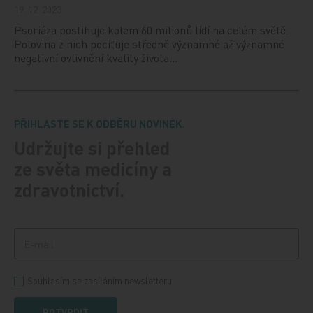
19. 12. 2023
Psoriáza postihuje kolem 60 milionů lidí na celém světě.
Polovina z nich pociťuje středně významné až významné
negativní ovlivnění kvality života…
PŘIHLASTE SE K ODBĚRU NOVINEK.
Udržujte si přehled
ze světa medicíny a
zdravotnictví.
Souhlasím se zasíláním newsletteru
POTVRDIT