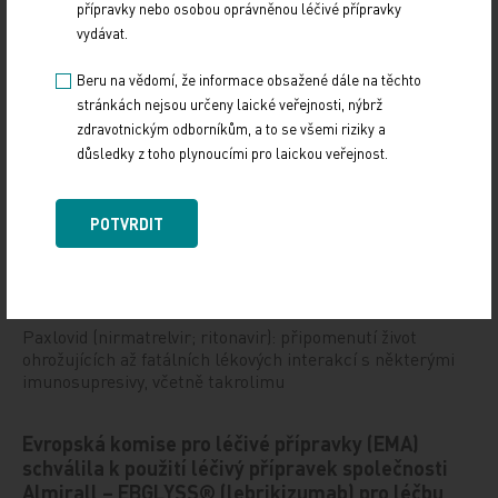
přípravky nebo osobou oprávněnou léčivé přípravky
Sdílejte článek
vydávat.
Beru na vědomí, že informace obsažené dále na těchto
stránkách nejsou určeny laické veřejnosti, nýbrž
zdravotnickým odborníkům, a to se všemi riziky a
důsledky z toho plynoucími pro laickou veřejnost.
Doporučené
POTVRDIT
Informační dopis pro zdravotnické pracovníky
25. 3. 2024
Paxlovid (nirmatrelvir; ritonavir): připomenutí život
ohrožujících až fatálních lékových interakcí s některými
imunosupresivy, včetně takrolimu
Evropská komise pro léčivé přípravky (EMA)
schválila k použití léčivý přípravek společnosti
Almirall – EBGLYSS® (lebrikizumab) pro léčbu