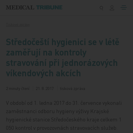
Přeskočit na obsah
Tiskové zprávy
Středočeští hygienici se v létě
zaměřují na kontroly
stravování při jednorázových
víkendových akcích
2 minuty čtení
21. 8. 2017
tisková zpráva
V období od 1. ledna 2017 do 31. července vykonali
zaměstnanci odboru hygieny výživy Krajské
hygienické stanice Středočeského kraje celkem 1
050 kontrol v provozovnách stravovacích služeb.