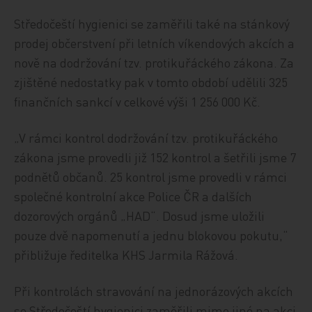
Středočeští hygienici se zaměřili také na stánkový
prodej občerstvení při letních víkendových akcích a
nově na dodržování tzv. protikuřáckého zákona. Za
zjištěné nedostatky pak v tomto období udělili 325
finančních sankcí v celkové výši 1 256 000 Kč.
„V rámci kontrol dodržování tzv. protikuřáckého
zákona jsme provedli již 152 kontrol a šetřili jsme 7
podnětů občanů. 25 kontrol jsme provedli v rámci
společné kontrolní akce Police ČR a dalších
dozorových orgánů „HAD“. Dosud jsme uložili
pouze dvě napomenutí a jednu blokovou pokutu,“
přibližuje ředitelka KHS Jarmila Rážová.
Při kontrolách stravování na jednorázových akcích
se Středočeští hygienici zaměřili mimo jiné na akci