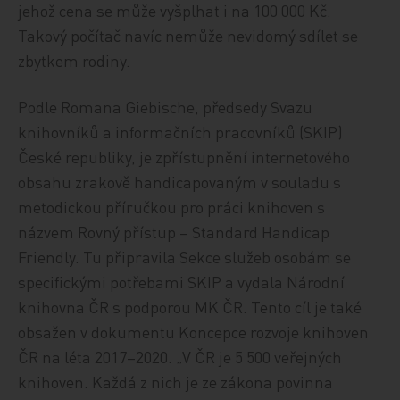
jehož cena se může vyšplhat i na 100 000 Kč.
Takový počítač navíc nemůže nevidomý sdílet se
zbytkem rodiny.
Podle Romana Giebische, předsedy Svazu
knihovníků a informačních pracovníků (SKIP)
České republiky, je zpřístupnění internetového
obsahu zrakově handicapovaným v souladu s
metodickou příručkou pro práci knihoven s
názvem Rovný přístup – Standard Handicap
Friendly. Tu připravila Sekce služeb osobám se
specifickými potřebami SKIP a vydala Národní
knihovna ČR s podporou MK ČR. Tento cíl je také
obsažen v dokumentu Koncepce rozvoje knihoven
ČR na léta 2017–2020. „V ČR je 5 500 veřejných
knihoven. Každá z nich je ze zákona povinna