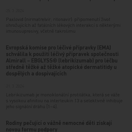
25. 3. 2024
Paxlovid (nirmatrelvir; ritonavir): připomenutí život
ohrožujících až fatálních lékových interakcí s některými
imunosupresivy, včetně takrolimu
Evropská komise pro léčivé přípravky (EMA)
schválila k použití léčivý přípravek společnosti
Almirall – EBGLYSS® (lebrikizumab) pro léčbu
středně těžké až těžké atopické dermatitidy u
dospělých a dospívajících
21. 3. 2024
Lebrikizumab je monoklonální protilátka, která se váže
s vysokou afinitou na interleukin 13 a selektivně inhibuje
jeho signální dráhu [1–4].
Rodiny pečující o vážně nemocné děti získají
novou formu podpory