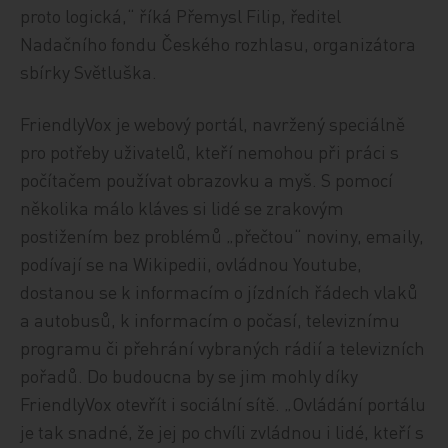
proto logická,“ říká Přemysl Filip, ředitel
Nadačního fondu Českého rozhlasu, organizátora
sbírky Světluška.
FriendlyVox je webový portál, navržený speciálně
pro potřeby uživatelů, kteří nemohou při práci s
počítačem používat obrazovku a myš. S pomocí
několika málo kláves si lidé se zrakovým
postižením bez problémů „přečtou“ noviny, emaily,
podívají se na Wikipedii, ovládnou Youtube,
dostanou se k informacím o jízdních řádech vlaků
a autobusů, k informacím o počasí, televiznímu
programu či přehrání vybraných rádií a televizních
pořadů. Do budoucna by se jim mohly díky
FriendlyVox otevřít i sociální sítě. „Ovládání portálu
je tak snadné, že jej po chvíli zvládnou i lidé, kteří s