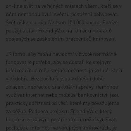
on-line svět na veřejných místech všem, kteří se v
něm nemohou kvůli svému postižení pohybovat,
Světluška ocenila částkou 150 000 korun. Peníze
použijí autoři FriendlyVox na úhradu nákladů
spojených se zaškolením pracovníků knihoven.
„K tomu, aby mohli nevidomí v životě normálně
fungovat je potřeba, aby se dostali ke stejným
informacím a měli stejné možnosti jako lidé, kteří
vidí dobře. Bez počítače jsou v dnešní době
ztraceni, nepřečtou si aktuální zprávy, nemohou
využívat internet nebo mobilní bankovnictví, jsou
prakticky odříznuti od věcí, které my považujeme
za běžné. Podpora projektu FriendlyVox, který
lidem se zrakovým postižením umožní využívat
počítače a internet i ve veřejných knihovnách, je