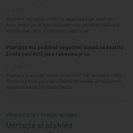
14. 3. 2024
Rodinám pečujícím o děti se závažnou život limitující
nebo ohrožující diagnózou bude nově pomáhat takzvaný
koordinátor péče. V zahraničí, například…
Psoriáza má podobně negativní dopad na kvalitu
života pacientů jako rakovina prsu
19. 12. 2023
Psoriáza postihuje kolem 60 milionů lidí na celém světě.
Polovina z nich pociťuje středně významné až významné
negativní ovlivnění kvality života…
PŘIHLASTE SE K ODBĚRU NOVINEK.
Udržujte si přehled