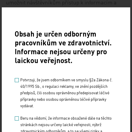
umožnit návštěvníkům přístup k informacím a
službám internetu. Pracujeme na tom, abychom
knihovny otevřeli opravdu všem osobám, ať už s
jakýmkoliv handicapem. Proto podporujeme i
Obsah je určen odborným
řešení FriendlyVox, které se u jedné skupiny
pracovníkům ve zdravotnictví.
postižených snaží o totéž,“ doplňuje Roman
Informace nejsou určeny pro
Giebisch.
laickou veřejnost.
V České republice je přes 100 000 lidí se zrakovým
postižením, jen necelých 10 % z nich je zapojeno ve
Potvrzuji, že jsem odborníkem ve smyslu §2a Zákona č.
Sjednocené asociace nevidomých a slabozrakých
40/1995 Sb., o regulaci reklamy, ve znění pozdějších
SONS. „Žádné statistiky o využívání internetu mezi
předpisů, čili osobou oprávněnou předepisovat léčivé
přípravky nebo osobou oprávněnou léčivé přípravky
zrakově postiženými neexistují, s jistotou víme
vydávat.
pouze to, že pokrýt plně své potřeby v této oblasti
zvládá jen zlomek z nich,“ doplňuje Vladimír Jareš.
Beru na vědomí, že informace obsažené dále na těchto
„Jedním z cílů projektu FriendlyVox pro knihovny je
stránkách nejsou určeny laické veřejnosti, nýbrž
zdravotnickým odborníkům, a to se všemi riziky a