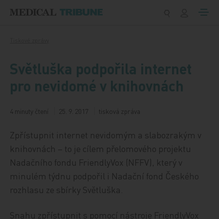
Přeskočit na obsah
Tiskové zprávy
Světluška podpořila internet
pro nevidomé v knihovnách
4 minuty čtení
25. 9. 2017
tisková zpráva
Zpřístupnit internet nevidomým a slabozrakým v
knihovnách – to je cílem přelomového projektu
Nadačního fondu FriendlyVox (NFFV), který v
minulém týdnu podpořil i Nadační fond Českého
rozhlasu ze sbírky Světluška.
Snahu zpřístupnit s pomocí nástroje FriendlyVox