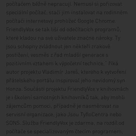
počítačem běžně nepracují. Nemusí si pořizovat
speciální počítač, stačí jim instalovat na rodinném
počítači internetový prohlížeč Google Chrome.
FriendlyVox se tak liší od odečítacích programů,
které kladou na své uživatele značné nároky. Ty
jsou schopny zvládnout jen někteří zrakově
postižení, vesměs z řad mladší generace s
pozitivním vztahem k výpočetní technice,“ říká
autor projektu Vladimír Jareš, kterého k vytvoření
přátelského portálu inspiroval jeho nevidomý syn
Honza. Součástí projektu FriendlyVox v knihovnách
je i školení samotných knihovníků tak, aby mohli
zájemcům pomoci, případně je nasměrovat na
servisní organizace, jako Jsou TyfloCentra nebo
SONS. Služba FriendlyVox je zdarma, na rozdíl od
počítače se specializovaným čtecím programem,