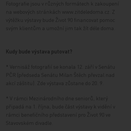
Fotografie jsou v různých formátech k zakoupení
na webových stránkách www.zitdeledoma.cz. Z
výtěžku výstavy bude Život 90 financovat pomoc
svým klientům a umožní jim tak žít déle doma.
Kudy bude výstava putovat?
* Vernisáž fotografií se konala 12. září v Senátu
PČR (předseda Senátu Milan Štěch převzal nad
akcí záštitu). Zde výstava zůstane do 20. 9.
* V rámci Mezinárodního dne seniorů, který
připadá na 1. října, bude část výstavy k vidění v
rámci benefičního představení pro Život 90 ve
Stavovském divadle.