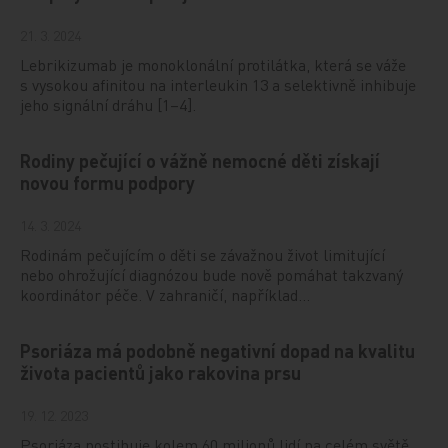
21. 3. 2024
Lebrikizumab je monoklonální protilátka, která se váže
s vysokou afinitou na interleukin 13 a selektivně inhibuje
jeho signální dráhu [1–4].
Rodiny pečující o vážně nemocné děti získají
novou formu podpory
14. 3. 2024
Rodinám pečujícím o děti se závažnou život limitující
nebo ohrožující diagnózou bude nově pomáhat takzvaný
koordinátor péče. V zahraničí, například…
Psoriáza má podobně negativní dopad na kvalitu
života pacientů jako rakovina prsu
19. 12. 2023
Psoriáza postihuje kolem 60 milionů lidí na celém světě.