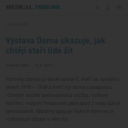
Přeskočit na obsah
Tiskové zprávy
Výstava Doma ukazuje, jak
chtějí staří lidé žít
4 minuty čtení
16. 9. 2013
Portréty zobrazují deset seniorů, kteří se narodili v
letech 1918 -- 1948 a kteří žijí doma s podporou
různých služeb (pečovatelská služba, tísňové
tlačítko, mobilní hospicová péče apod.) nebo úplně
samostatně. Všechny spojuje láska k domovu a
rozhodnutí zůstat v něm žít.