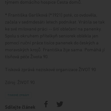
týmem domácího hospice Cesta domů.
* Františka Garlíková (*1921) poté, co ovdověla,
začala v sedmdesáti letech podnikat. Vrátila se tak
ke své milované práci -- šití oblečení na panenky.
Spolu s okruhem přítelkyň seniorek oblékla jen
pomocí ruční práce tisíce panenek do českých a
moravských krojů. Františka žije sama. Pomáhá jí
tísňová péče Života 90.
Tisková zprává neziskové organizace ŽIVOT 90
Zdroj: ŽIVOT 90
TISKOVÉ ZPRÁVY
Sdílejte článek