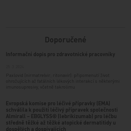
Doporučené
Informační dopis pro zdravotnické pracovníky
25. 3. 2024
Paxlovid (nirmatrelvir; ritonavir): připomenutí život
ohrožujících až fatálních lékových interakcí s některými
imunosupresivy, včetně takrolimu
Evropská komise pro léčivé přípravky (EMA)
schválila k použití léčivý přípravek společnosti
Almirall – EBGLYSS® (lebrikizumab) pro léčbu
středně těžké až těžké atopické dermatitidy u
dospělých a dospívajících