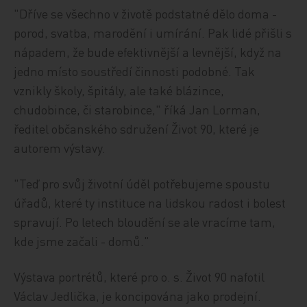
"Dříve se všechno v životě podstatné dělo doma -
porod, svatba, marodění i umírání. Pak lidé přišli s
nápadem, že bude efektivnější a levnější, když na
jedno místo soustředí činnosti podobné. Tak
vznikly školy, špitály, ale také blázince,
chudobince, či starobince," říká Jan Lorman,
ředitel občanského sdružení Život 90, které je
autorem výstavy.
"Teď pro svůj životní úděl potřebujeme spoustu
úřadů, které ty instituce na lidskou radost i bolest
spravují. Po letech bloudění se ale vracíme tam,
kde jsme začali - domů."
Výstava portrétů, které pro o. s. Život 90 nafotil
Václav Jedlička, je koncipována jako prodejní.