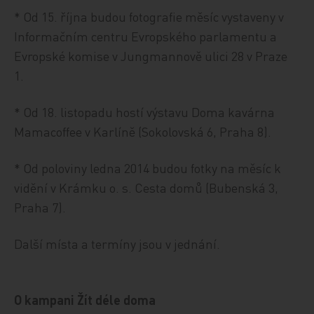
* Od 15. října budou fotografie měsíc vystaveny v
Informačním centru Evropského parlamentu a
Evropské komise v Jungmannově ulici 28 v Praze
1.
* Od 18. listopadu hostí výstavu Doma kavárna
Mamacoffee v Karlíně (Sokolovská 6, Praha 8).
* Od poloviny ledna 2014 budou fotky na měsíc k
vidění v Krámku o. s. Cesta domů (Bubenská 3,
Praha 7).
Další místa a termíny jsou v jednání.
O kampani Žít déle doma