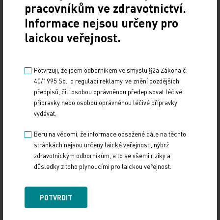
rehabilitují a navštěvují různé aktivity.
pracovníkům ve zdravotnictví.
Informace nejsou určeny pro
Rodina si v té době může "odlehčit" -- odpočinout
laickou veřejnost.
si, zařídit rekonstrukci bytu apod.
Potvrzuji, že jsem odborníkem ve smyslu §2a Zákona č.
40/1995 Sb., o regulaci reklamy, ve znění pozdějších
Koho na výstavě (například) uvidíte
předpisů, čili osobou oprávněnou předepisovat léčivé
přípravky nebo osobou oprávněnou léčivé přípravky
* Vojmír Srdečný (*1919) vyučuje na Vysoké škole
vydávat.
tělesné výchovy a sportu Palestra, kde má na
Beru na vědomí, že informace obsažené dále na těchto
starosti předměty zdravotní tělesná výchova a
stránkách nejsou určeny laické veřejnosti, nýbrž
sport handicapovaných. Pan Srdečný je vítězem 1.
zdravotnickým odborníkům, a to se všemi riziky a
ročníku běhu Života 90 Seniorská míle a
důsledky z toho plynoucími pro laickou veřejnost.
pravidelným účastníkem tohot! o závodu.!
POTVRDIT
* Božena Heřmanová (*1940) vychovala 2 dcery. Od
mládí postupně ztrácela zrak, v 60 letech zcela