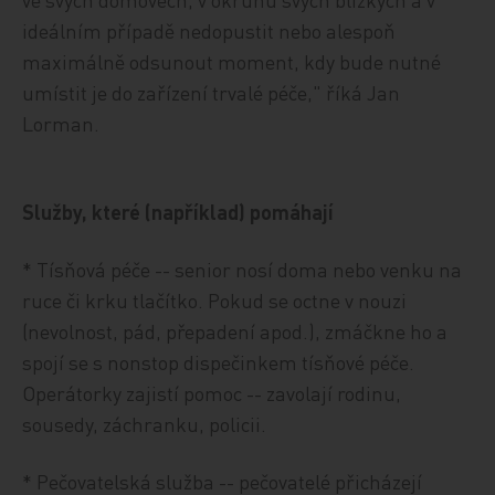
ideálním případě nedopustit nebo alespoň
maximálně odsunout moment, kdy bude nutné
umístit je do zařízení trvalé péče," říká Jan
Lorman.
Služby, které (například) pomáhají
* Tísňová péče -- senior nosí doma nebo venku na
ruce či krku tlačítko. Pokud se octne v nouzi
(nevolnost, pád, přepadení apod.), zmáčkne ho a
spojí se s nonstop dispečinkem tísňové péče.
Operátorky zajistí pomoc -- zavolají rodinu,
sousedy, záchranku, policii.
* Pečovatelská služba -- pečovatelé přicházejí