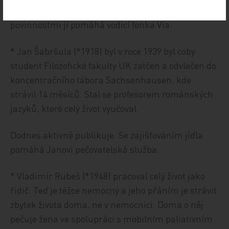
oslepla. Žije úplně soběstačně, s každodenními
povinnostmi jí pomáhá vodicí fenka Via.
* Jan Šabršula (*1918) byl v roce 1939 byl coby
student Filozofické fakulty UK zatčen a odvlečen do
koncentračního tábora Sachsenhausen, kde
strávil 14 měsíců. Stal se profesorem románských
jazyků, které celý život vyučoval.
Dodnes aktivně publikuje. Se zajišťováním jídla
pomáhá Janovi pečovatelská služba.
* Vladimír Rubeš (*1948) pracoval celý život jako
řidič. Teď je těžce nemocný a jeho přáním je strávit
zbytek života doma, ne v nemocnici. Doma o něj
pečuje žena ve spolupráci s mobilním paliativním