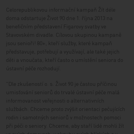
Celorepublikovou informační kampaň Žít déle
doma odstartuje Život 90 dne 1. října 2013 na
benefičním představení Figarovy svatby ve
Stavovském divadle. Cílovou skupinou kampaně
jsou senioři! 80+, kteří služby, které kampaň
představuje, potřebují a využívají, ale také jejich
děti a vnoučata, kteří často o umístění seniora do
ústavní péče rozhodují.
"Dle zkušeností o. s. Život 90 je častou příčinou
umisťování seniorů do trvalé ústavní péče malá
informovanost veřejnosti o alternativních
službách. Chceme proto zvýšit orientaci pečujících
rodin i samotných seniorů v možnostech pomoci
při péči o seniory. Chceme, aby staří lidé mohli žít
ve svých domovech, v okruhu svých blízkých a v