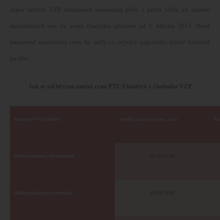
úspor nechce VZP dosáhnout omezením péče. I proto sáhla ke snížení
maximálních cen ve svém číselníku platném od 1. března 2015. Nově
nastavené maximální ceny by měly co nejvíce odpovídat reálné hodnotě
na trhu.
Jak se od března změní cena PTCA katétrů v číselníku VZP
Kategorie PTCA katétrů
Nynější průměrná max. cena
Ma
Dilatační balónky střednětlaké
20 541,67 Kč
Dilatační balónky vysokotlaké
18 515,28 Kč