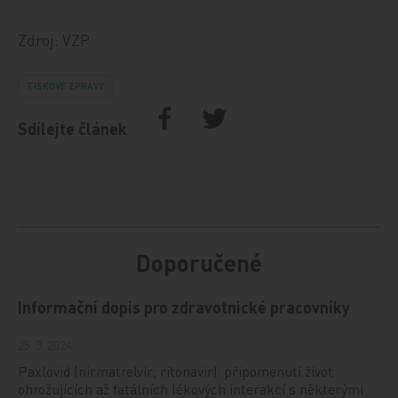
Zdroj: VZP
TISKOVÉ ZPRÁVY
Sdílejte článek
Doporučené
Informační dopis pro zdravotnické pracovníky
25. 3. 2024
Paxlovid (nirmatrelvir; ritonavir): připomenutí život
ohrožujících až fatálních lékových interakcí s některými