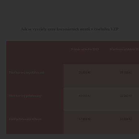
Jak se vyvíjely ceny koronárních stentů v číselníku VZP
Průměr od ledna 2013
Maximum od dubna 20
Stent kovový nepotahovaný
35 896 Kč
29 700 Kč
Stent kovový potahovaný
43 015 Kč
32 263 Kč
Stent potahovaný léčivem
57 894 Kč
51 026 Kč