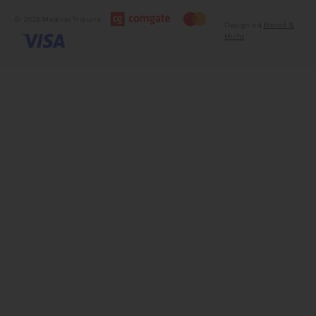
© 2026 Medical Tribune
Design od
Beneš &
Michl