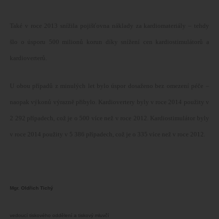
Také v roce 2013 snížila pojišťovna náklady za kardiomateriály – tehdy
šlo o úsporu 500 milionů korun díky snížení cen kardiostimulátorů a
kardioverterů.
U obou případů z minulých let bylo úspor dosaženo bez omezení péče –
naopak výkonů výrazně přibylo. Kardiovertery byly v roce 2014 použity v
2 292 případech, což je o 500 více než v roce 2012. Kardiostimulátor byly
v roce 2014 použity v 5 386 případech, což je o 335 více než v roce 2012.
Mgr. Oldřich Tichý
vedoucí tiskového oddělení a tiskový mluvčí