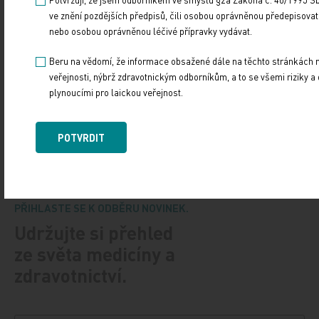
koordinátor péče. V zahraničí, například…
ve znění pozdějších předpisů, čili osobou oprávněnou předepisovat
nebo osobou oprávněnou léčivé přípravky vydávat.
Psoriáza má podobně negativní dopad na kvalitu
života pacientů jako rakovina prsu
Beru na vědomí, že informace obsažené dále na těchto stránkách 
veřejnosti, nýbrž zdravotnickým odborníkům, a to se všemi riziky a
19. 12. 2023
plynoucími pro laickou veřejnost.
Psoriáza postihuje kolem 60 milionů lidí na celém světě.
Polovina z nich pociťuje středně významné až významné
POTVRDIT
negativní ovlivnění kvality života…
PŘIHLASTE SE K ODBĚRU NOVINEK.
Udržujte si přehled
ze světa medicíny a
zdravotnictví.