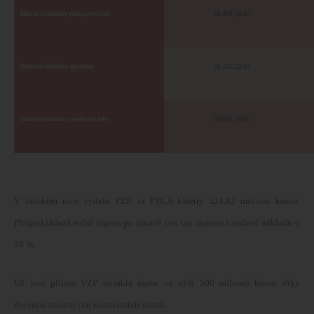
Dilatační balónky nízkoprofilové
18 408,48 Kč
Dilatační balónky speciální
26 192,23 Kč
Dilatační balónky uvolňující léky
26 867,90 Kč
V loňském roce vydala VZP za PTCA katétry 324,82 milionu korun.
Předpokládaná roční úspora po úpravě cen tak znamená snížení nákladu o
38 %.
Už loni přitom VZP dosáhla úspor ve výši 500 milionů korun díky
dvojímu snížení cen koronárních stentů.