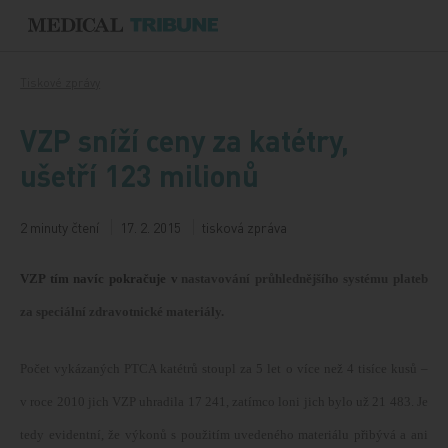
Přeskočit na obsah
Tiskové zprávy
VZP sníží ceny za katétry,
ušetří 123 milionů
2 minuty čtení
17. 2. 2015
tisková zpráva
VZP tím navíc pokračuje v
nastavování průhlednějšího systému plateb
za speciální zdravotnické materiály.
Počet vykázaných PTCA katétrů stoupl za 5 let o více než 4 tisíce kusů –
v roce 2010 jich VZP uhradila 17 241, zatímco loni jich bylo už 21 483. Je
tedy evidentní, že výkonů s použitím uvedeného materiálu přibývá a ani