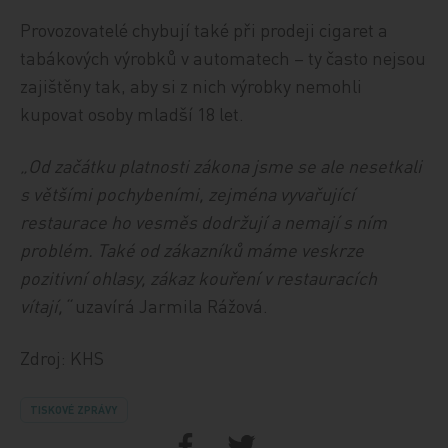
Provozovatelé chybují také při prodeji cigaret a
tabákových výrobků v automatech – ty často nejsou
zajištěny tak, aby si z nich výrobky nemohli
kupovat osoby mladší 18 let.
„Od začátku platnosti zákona jsme se ale nesetkali
s většími pochybeními, zejména vyvařující
restaurace ho vesměs dodržují a nemají s ním
problém. Také od zákazníků máme veskrze
pozitivní ohlasy, zákaz kouření v restauracích
vítají,“
uzavírá Jarmila Rážová.
Zdroj: KHS
TISKOVÉ ZPRÁVY