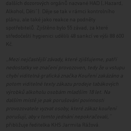
dalších dozorových orgánů nazvané HAD („Hazard,
Alkohol, Děti“). Děje se tak v rámci kontrolního
plánu, ale také jako reakce na podněty
spotřebitelů. Zjištěno bylo 55 závad, za které
středočeští hygienici udělili 48 sankcí ve výši 88 600
Kč.
„Mezi nejčastější závady, které zjišťujeme, patří
nedostatky ve značení provozoven, tedy že u vstupu
chybí viditelná grafická značka Kouření zakázáno a
potom viditelné texty zákazu prodeje tabákových
výrobků alkoholu osobám mladším 18 let. Na
dalším místě je pak porušování povinnosti
provozovatele vyzvat osoby, které zákaz kouření
porušují, aby v tomto jednání nepokračovali,“
přibližuje ředitelka KHS Jarmila Rážová.