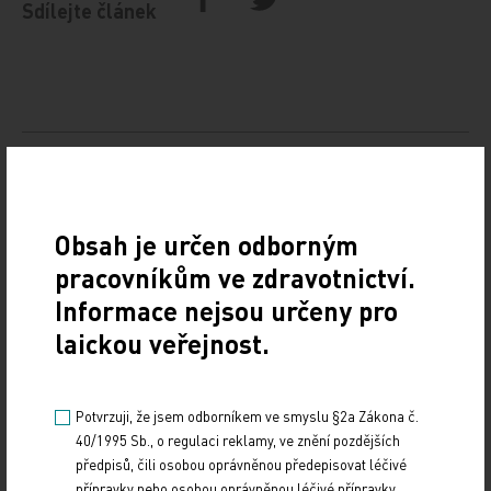
Sdílejte článek
Doporučené
Informační dopis pro zdravotnické pracovníky
Obsah je určen odborným
pracovníkům ve zdravotnictví.
25. 3. 2024
Informace nejsou určeny pro
Paxlovid (nirmatrelvir; ritonavir): připomenutí život
ohrožujících až fatálních lékových interakcí s některými
laickou veřejnost.
imunosupresivy, včetně takrolimu
Evropská komise pro léčivé přípravky (EMA)
Potvrzuji, že jsem odborníkem ve smyslu §2a Zákona č.
schválila k použití léčivý přípravek společnosti
40/1995 Sb., o regulaci reklamy, ve znění pozdějších
Almirall – EBGLYSS® (lebrikizumab) pro léčbu
předpisů, čili osobou oprávněnou předepisovat léčivé
středně těžké až těžké atopické dermatitidy u
přípravky nebo osobou oprávněnou léčivé přípravky