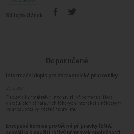
TISKOVÉ ZPRÁVY
Sdílejte článek
Doporučené
Informační dopis pro zdravotnické pracovníky
25. 3. 2024
Paxlovid (nirmatrelvir; ritonavir): připomenutí život
ohrožujících až fatálních lékových interakcí s některými
imunosupresivy, včetně takrolimu
Evropská komise pro léčivé přípravky (EMA)
schválila k použití léčivý přípravek společnosti