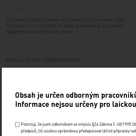
19. 12. 2023
Psoriáza postihuje kolem 60 milionů lidí na celém světě.
Polovina z nich pociťuje středně významné až významné
negativní ovlivnění kvality života…
PŘIHLASTE SE K ODBĚRU NOVINEK.
Udržujte si přehled
ze světa medicíny a
zdravotnictví.
Obsah je určen odborným pracovníků
Informace nejsou určeny pro laickou
Potvrzuji, že jsem odborníkem ve smyslu §2a Zákona č. 40/1995 Sb.
Souhlasím se zasíláním newsletteru
předpisů, čili osobou oprávněnou předepisovat léčivé přípravky n