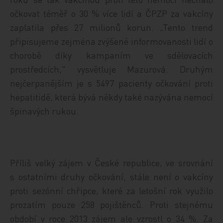
očkovat téměř o 30 % více lidí a ČPZP za vakcíny
zaplatila přes 27 milionů korun. „Tento trend
připisujeme zejména zvýšené informovanosti lidí o
chorobě díky kampaním ve sdělovacích
prostředcích," vysvětluje Mazurová. Druhým
nejčerpanějším je s 5497 pacienty očkování proti
hepatitidě, která bývá někdy také nazývána nemocí
špinavých rukou.
Příliš velký zájem v České republice, ve srovnání
s ostatními druhy očkování, stále není o vakcíny
proti sezónní chřipce, které za letošní rok využilo
prozatím pouze 258 pojištěnců. Proti stejnému
období v roce 2013 zájem ale vzrostl o 34 %. Za