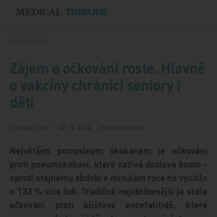
Přeskočit na obsah
Tiskové zprávy
Zájem o očkování roste. Hlavně
o vakcíny chránící seniory i
děti
2 minuty čtení
22. 10. 2014
tisková zpráva
Největším pomyslným skokanem je očkování
proti pneumokokovi, které zažívá doslova boom -
oproti stejnému období v minulém roce ho využilo
o 133 % více lidí. Tradičně nejoblíbenější je stále
očkování proti klíšťové encefalitidě, které