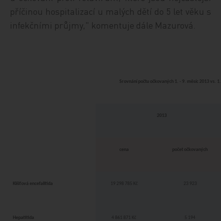
příčinou hospitalizací u malých dětí do 5 let věku s
infekčními průjmy," komentuje dále Mazurová.
Srovnání počtu očkovaných 1. - 9. měsíc 2013 vs. 1.
2013
cena
počet očkovaných
Klíšťová encefalitida
19 298 785 Kč
23 923
Hepatitida
4 861 871 Kč
5 194