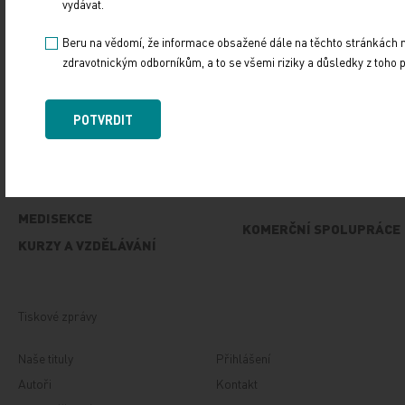
vydávat.
POTVRDIT
Beru na vědomí, že informace obsažené dále na těchto stránkách ne
zdravotnickým odborníkům, a to se všemi riziky a důsledky z toho p
POTVRDIT
VŠECHNY ČLÁNKY
MEDISEKCE
KOMERČNÍ SPOLUPRÁCE
KURZY A VZDĚLÁVÁNÍ
Tiskové zprávy
Naše tituly
Přihlášení
Autoři
Kontakt