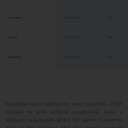
Pneumokok
1 602 064 Kč
2 102
Rotaviry
1 690 597 Kč
1 284
Meningitida
1 630 566 Kč
1 351
Nejoblíbenějším očkováním mezi pojištěnci ČPZP
zůstává to proti klíšťové encefalitidě, které v
letošním roce čerpalo 30 816 lidí. Oproti minulému
roku se tak vakcínou proti této nemoci nechalo