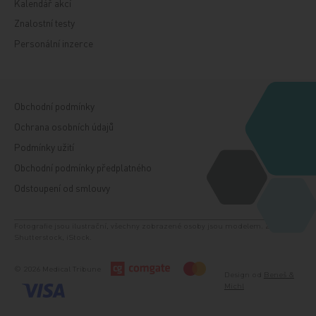
Kalendář akcí
Znalostní testy
Personální inzerce
Obchodní podmínky
Ochrana osobních údajů
Podmínky užití
Obchodní podmínky předplatného
Odstoupení od smlouvy
Fotografie jsou ilustrační, všechny zobrazené osoby jsou modelem. Zdroj:
Shutterstock, iStock.
© 2026 Medical Tribune
Design od
Beneš &
Michl