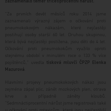
zaznamenalo téměř třicetiprocentní nárůst.
"Za prvních devět měsíců roku 2014 jsme
zaznamenali výrazný zájem o očkování proti
pneumokokovým nákazám, které nejčastěji
postihují osoby starší 60 let. Druhou skupinou,
která bývá nejčastěji postižena, jsou děti do 4 let.
Očkování proti pneumokokům využilo oproti
stejnému období v minulém roce o 133 % více
pojištěnců," uvedla
tisková mluvčí ČPZP Elenka
Mazurová
.
Hlavními projevy pneumokokových nákaz jsou
zejména zápal plic, zánět mozkových plen, otrava
krve a případně záněty kloubů.
"Sedmnáctiprocentní nárůst jsme registrovali také
u očkování proti rotavirům, které jsou nejčastější