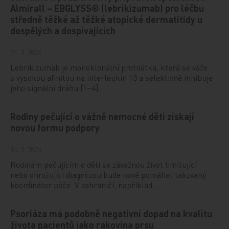
Almirall – EBGLYSS® (lebrikizumab) pro léčbu
středně těžké až těžké atopické dermatitidy u
dospělých a dospívajících
21. 3. 2024
Lebrikizumab je monoklonální protilátka, která se váže
s vysokou afinitou na interleukin 13 a selektivně inhibuje
jeho signální dráhu [1–4].
Rodiny pečující o vážně nemocné děti získají
novou formu podpory
14. 3. 2024
Rodinám pečujícím o děti se závažnou život limitující
nebo ohrožující diagnózou bude nově pomáhat takzvaný
koordinátor péče. V zahraničí, například…
Psoriáza má podobně negativní dopad na kvalitu
života pacientů jako rakovina prsu