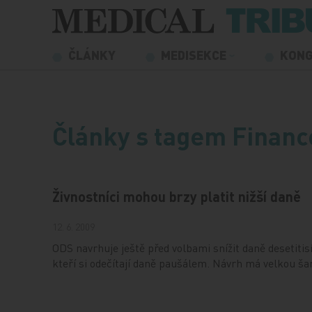
Přeskočit na obsah
ČLÁNKY
MEDISEKCE
KON
Články s tagem Financ
Živnostníci mohou brzy platit nižší daně
12. 6. 2009
ODS navrhuje ještě před volbami snížit daně desetiti
kteří si odečítají daně paušálem. Návrh má velkou šan