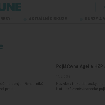
O
GRESY
AKTUÁLNÍ DISKUZE
KURZY A 
e
Pojišťovna Agel a HZP 
11. 6. 2009
sícům drobných živnostníků,
Navzdory tlaku lidoveckých po
ci projít,…
Hutnické zaměstnanecké pojiš