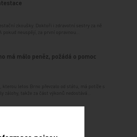
atestace
testační zkoušky. Doktoři i zdravotní sestry za ně
. A pokud neuspějí, za první opravnou…
no má málo peněz, požádá o pomoc
kterou letos Brno převzalo od státu, má potíže s
ily zálohy, takže za část výkonů nedostává…
koviny nebudou peníze