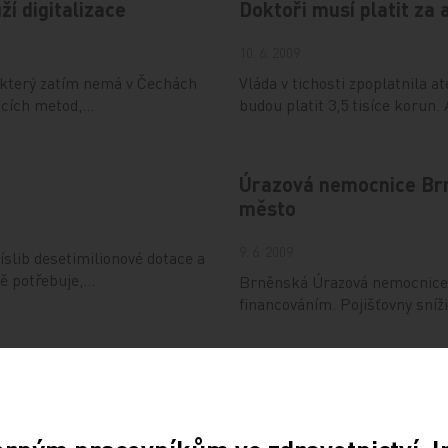
ží digitalizace
Doktoři musí platit za 
10. 6. 2009
, který zatím nemá v Čechách
Vláda v tichosti zpoplatnila a
vacích metod,…
budou platit 3,5 tisíce korun
Úrazová nemocnice Br
město
9. 6. 2009
íslib desetimilionové dotace a
ně potřebuje,…
Brněnská Úrazová nemocnice, 
financováním. Pojišťovny sníž
ledně onkocentra
Odborníci: Na léčbu ra
5. 6. 2009