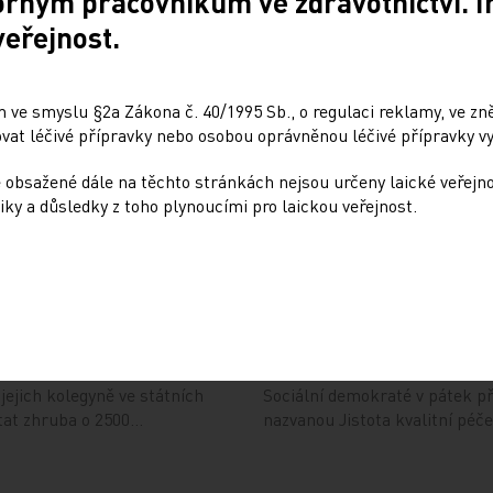
orným pracovníkům ve zdravotnictví. 
kraje týkající se traumacentra
Experti varují, že kvůli krizi
veřejnost.
k byla…
rakoviny. Ministerstvo odhaduj
 ve smyslu §2a Zákona č. 40/1995 Sb., o regulaci reklamy, ve zněn
Lékaři si nejvíc vyděla
at léčivé přípravky nebo osobou oprávněnou léčivé přípravky vy
1. 6. 2009
 obsažené dále na těchto stránkách nejsou určeny laické veřejn
u nemocnici s Ministerstvem
Průměrný celkový měsíční plat
iky a důsledky z toho plynoucími pro laickou veřejnost.
 na rozdíl od…
v Ústeckém kraji, dostávají 3
 ve všech nemocnicích
ČSSD: Zdravotnictví je 
1. 6. 2009
jejich kolegyně ve státních
Sociální demokraté v pátek pře
tat zhruba o 2500…
nazvanou Jistota kvalitní péč