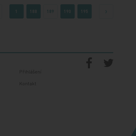
1
188
189
190
195
edchozí
Další
Přihlášení
Kontakt