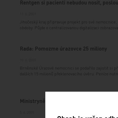
Rentgen si pacienti nebudou nosit, poslou
11. 6. 2009
Jihočeský kraj připravuje projekt pro své nemocnice
obdoby. Půjde o centralizovanou digitalizaci zobrazo
Rada: Pomozme úrazovce 25 miliony
10. 6. 2009
Brněnské Úrazové nemocnici se podařilo zajistit si př
dalších 15 milionů překlenovacího úvěru. Peníze nut
Ministryně konečně odpověděla kraji oh
5. 6. 2009