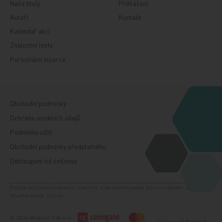
Naše tituly
Přihlášení
Autoři
Kontakt
Kalendář akcí
Znalostní testy
Personální inzerce
Obchodní podmínky
Ochrana osobních údajů
Podmínky užití
Obchodní podmínky předplatného
Odstoupení od smlouvy
Fotografie jsou ilustrační, všechny zobrazené osoby jsou modelem. Zdroj:
Shutterstock, iStock.
© 2026 Medical Tribune
Design od
Beneš &