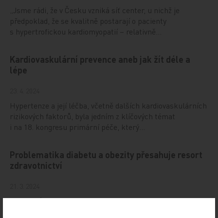
„Jsme rádi, že v Česku vzniká síť center, u nichž je
předpoklad, že se kvalitně postarají o pacienty
s hypertrofickou kardiomyopatií – relativně…
Kardiovaskulární prevence aneb jak žít déle a
lépe
23. 4. 2024
Hypertenze a její léčba, včetně dalších kardiovaskulárních
rizikových faktorů, byla jedním z klíčových témat
i na 18. kongresu primární péče, který…
Problematika diabetu a obezity přesahuje resort
zdravotnictví
21. 3. 2024
Diabetiků a lidí s obezitou, kteří se dříve nebo později
diabetiky také stanou, přibývá geometrickou řadou. Kde je