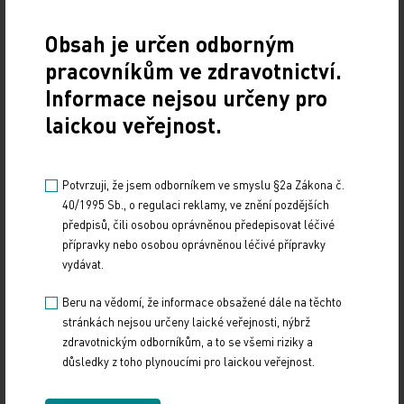
chyba, když víme, jak na to, a…
Obsah je určen odborným
Firemní prevence může o deset procent zkrátit
pracovníkům ve zdravotnictví.
nemocenskou
Informace nejsou určeny pro
7. 2. 2024
laickou veřejnost.
Firmy chtějí zdravé zaměstnance. Zapojit je víc
do prevence zaměstnanců by mohlo pomoci snížit
nemocnost a prodloužit roky prožité ve zdraví.
Potvrzuji, že jsem odborníkem ve smyslu §2a Zákona č.
40/1995 Sb., o regulaci reklamy, ve znění pozdějších
předpisů, čili osobou oprávněnou předepisovat léčivé
Fórum: O prevenci mluví každý… a někdy nic víc
přípravky nebo osobou oprávněnou léčivé přípravky
vydávat.
9. 6. 2022
V posledních měsících ministr zdravotnictví i další politici
Beru na vědomí, že informace obsažené dále na těchto
intenzivně mluví o podpoře prevence. Dlouhodobě je
stránkách nejsou určeny laické veřejnosti, nýbrž
zmiňována v řadě dokumentů, např.…
zdravotnickým odborníkům, a to se všemi riziky a
důsledky z toho plynoucími pro laickou veřejnost.