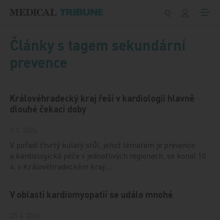
Přeskočit na obsah
Články s tagem sekundární
prevence
Královéhradecký kraj řeší v kardiologii hlavně
dlouhé čekací doby
7. 5. 2024
V pořadí čtvrtý kulatý stůl, jehož tématem je prevence
a kardiologická péče v jednotlivých regionech, se konal 10.
4. v Královéhradeckém kraji.…
V oblasti kardiomyopatií se událo mnohé
23. 4. 2024