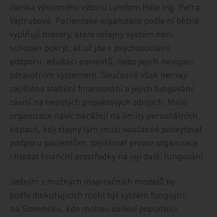
členka výkonného výboru Lymfom Help Ing. Petra
Vejtrubová. Pacientské organizace podle ní běžně
vyplňují mezery, které veřejný systém není
schopen pokrýt, ať už jde o psychosociální
podporu, edukaci pacientů, nebo jejich navigaci
zdravotním systémem. Současně však nemají
zajištěno stabilní financování a jejich fungování
závisí na nejistých projektových zdrojích. Malé
organizace navíc narážejí na limity personálních
kapacit, kdy stejný tým musí současně poskytovat
podporu pacientům, zajišťovat provoz organizace
i hledat finanční prostředky na její další fungování.
Jedním z možných inspiračních modelů by
podle diskutujících mohl být systém fungující
na Slovensku, kde mohou daňoví poplatníci