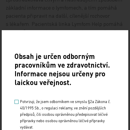
základní informace o lymfomech, a tím pomáhá
pacienta připravit na další, cílenější rozhovor
s lékařem. Pacientská linka Lymfom Help pomáhá
pacientům se zvládáním stresových situací, a tím
redukuje emoční zátěž, která je u onkologických
diagnóz extrémní. Sdílením pozitivních příběhů
Obsah je určen odborným
pomáhají pacientům získat důvěru k ošetřujícím
pracovníkům ve zdravotnictví.
lékařům i v léčebné postupy, které jim nabízíme.
To vše by zmizelo,“ doplňuje MUDr. Pytlík.
Informace nejsou určeny pro
laickou veřejnost.
Lymfom nezasahuje jen pacienta, ale celou
rodinu
Potvrzuji, že jsem odborníkem ve smyslu §2a Zákona č.
40/1995 Sb., o regulaci reklamy, ve znění pozdějších
Důležitost této podpory potvrzují i samotní pacienti
předpisů, čili osobou oprávněnou předepisovat léčivé
a jejich blízcí. Člen výkonného výboru Lymfom Help
přípravky nebo osobou oprávněnou léčivé přípravky
Michal Vacek, který prošel léčbou agresivního
vydávat.