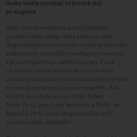
Desky naděje pomáhají od prvních dnů
po diagnóze
Závěr tiskové konference patřil představení
projektu Desky naděje, který poskytuje nově
diagnostikovaným pacientům soubor praktických
a edukačních materiálů usnadňujících orientaci
v prvních týdnech po sdělení diagnózy. Právě
na podporu tohoto projektu poputují finance
získané prodejem benefičního kalendáře, který byl
na tiskové konferenci slavnostně pokřtěn. Role
kmotrů kalendáře se ujali MUDr. Robert
Pytlík, Ph.D., paní Lucie Vernarová a MUDr. Jan
Molinský, Ph.D., jehož fotografie zvířat tvoří
vizuální podobu kalendáře.