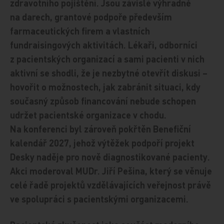
zdravotního pojištění. Jsou závislé výhradně
na darech, grantové podpoře především
farmaceutických firem a vlastních
fundraisingových aktivitách. Lékaři, odborníci
z pacientských organizací a sami pacienti v nich
aktivní se shodli, že je nezbytné otevřít diskusi –
hovořit o možnostech, jak zabránit situaci, kdy
současný způsob financování nebude schopen
udržet pacientské organizace v chodu.
Na konferenci byl zároveň pokřtěn Benefiční
kalendář 2027, jehož výtěžek podpoří projekt
Desky naděje pro nově diagnostikované pacienty.
Akci moderoval MUDr. Jiří Pešina, který se věnuje
celé řadě projektů vzdělávajících veřejnost právě
ve spolupráci s pacientskými organizacemi.