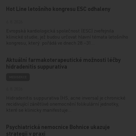
Hot Line letošního kongresu ESC odhaleny
6. 8. 2026
Evropská kardiologická společnost (ESC) zveřejnila
klinické studie, jež budou určovat hlavní témata letošního
kongresu, který pořádá ve dnech 28.–31…
Aktuální farmakoterapeutické možnosti léčby
hidradenitis suppurativa
MEDISEKCE
6. 8. 2026
Hidradenitis suppurativa (HS, acne inversa) je chronické
recidivující zánětlivé onemocnění folikulární jednotky,
které se klinicky manifestuje…
Psychiatrická nemocnice Bohnice ukazuje
strategii v praxi