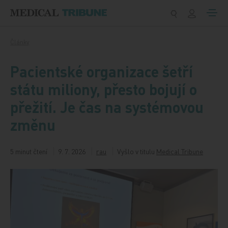
Přeskočit na obsah
Články
Pacientské organizace šetří
státu miliony, přesto bojují o
přežití. Je čas na systémovou
změnu
5 minut čtení
9. 7. 2026
rau
Vyšlo v titulu
Medical Tribune