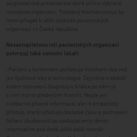
asignovat dvě procenta své daně přímo vybrané
neziskové organizaci. Podobný mechanismus by
mohl přispět k větší stabilitě pacientských
organizací i v České republice.
Nezastupitelnou roli pacientských organizací
potvrzují také samotní lékaři
„Pacient s lymfomem potřebuje mnohem více než
jen špičkové léky a technologie. Zejména v období
kolem stanovení diagnózy a krátce po něm je
s ním nutno především hovořit. Nejde jen
o odborně přesné informace, ale i o empatický
přístup, který vyžaduje dostatek času a pochopení.
Sdílení zkušeností se spolupacienty těmto
informacím pak dodá ještě další rozměr.