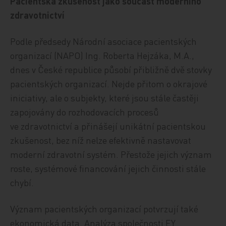
Pacientská zkušenost jako součást moderního
zdravotnictví
Podle předsedy Národní asociace pacientských
organizací (NAPO) Ing. Roberta Hejzáka, M.A.,
dnes v České republice působí přibližně dvě stovky
pacientských organizací. Nejde přitom o okrajové
iniciativy, ale o subjekty, které jsou stále častěji
zapojovány do rozhodovacích procesů
ve zdravotnictví a přinášejí unikátní pacientskou
zkušenost, bez níž nelze efektivně nastavovat
moderní zdravotní systém. Přestože jejich význam
roste, systémové financování jejich činnosti stále
chybí.
Význam pacientských organizací potvrzují také
ekonomická data. Analýza společnosti EY