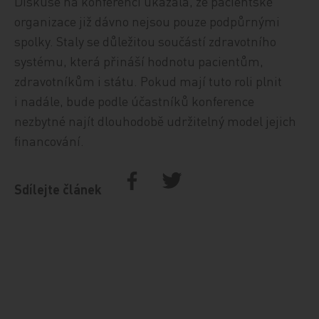
Diskuse na konferenci ukázala, že pacientské
organizace již dávno nejsou pouze podpůrnými
spolky. Staly se důležitou součástí zdravotního
systému, která přináší hodnotu pacientům,
zdravotníkům i státu. Pokud mají tuto roli plnit
i nadále, bude podle účastníků konference
nezbytné najít dlouhodobě udržitelný model jejich
financování.
Sdílejte článek