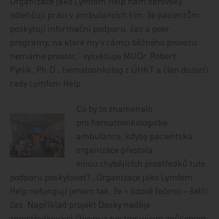
Organizace jako Lymfom Help nám obrovsky
odlehčují práci v ambulancích tím, že pacientům
poskytují informační podporu, čas a peer
programy, na které my v rámci běžného provozu
nemáme prostor,“ vysvětluje MUDr. Robert
Pytlík, Ph.D., hematoonkolog z ÚHKT a člen dozorčí
rady Lymfom Help.
Co by to znamenalo
pro hematoonkologické
ambulance, kdyby pacientská
organizace přestala
vinou chybějících prostředků tuto
podporu poskytovat? „Organizace jako Lymfom
Help nefungují jenom tak, že – lidově řečeno – šetří
čas. Například projekt Desky naděje
zprostředkovává čtivým a nestresujícím způsobem