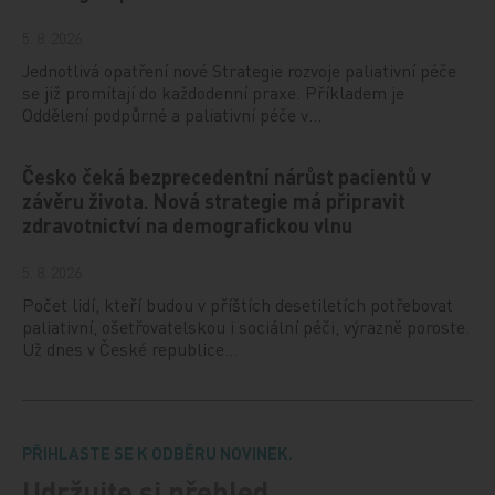
5. 8. 2026
Jednotlivá opatření nové Strategie rozvoje paliativní péče
se již promítají do každodenní praxe. Příkladem je
Oddělení podpůrné a paliativní péče v…
Česko čeká bezprecedentní nárůst pacientů v
závěru života. Nová strategie má připravit
zdravotnictví na demografickou vlnu
5. 8. 2026
Počet lidí, kteří budou v příštích desetiletích potřebovat
paliativní, ošetřovatelskou i sociální péči, výrazně poroste.
Už dnes v České republice…
PŘIHLASTE SE K ODBĚRU NOVINEK.
Udržujte si přehled