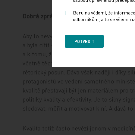
Beru na vědomí, že informace
Dobrá zpráva z pléna
odborníkům, a to se všemi riz
Aby to nevyznělo jako obvyklé lamentování
POTVRDIT
a byla cítit shoda. Zástupci pojišťoven se j
a k tomu, že se mu chtějí intenzivně věno
včetně těch na úrovni úhradové vyhlášky. T
rétorický posun. Dává však naději i díky 
protagonistů ve vedení samotného minister
kvalitě přestávají být jen materiálem pro t
politiky kvality a efektivity. Je to silný s
sledovat, měřit a motivovat k ní. A dává to
Kvalita totiž často nevězí jenom v medicíně