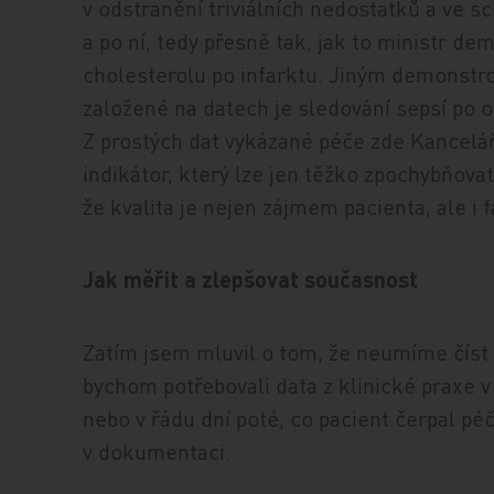
v odstranění triviálních nedostatků a ve sc
a po ní, tedy přesně tak, jak to ministr 
cholesterolu po infarktu. Jiným demonstr
založené na datech je sledování sepsí po 
Z prostých dat vykázané péče zde Kancelář
indikátor, který lze jen těžko zpochybňovat
že kvalita je nejen zájmem pacienta, ale i 
Jak měřit a zlepšovat současnost
Zatím jsem mluvil o tom, že neumíme číst 
bychom potřebovali data z klinické praxe 
nebo v řádu dní poté, co pacient čerpal pé
v dokumentaci.