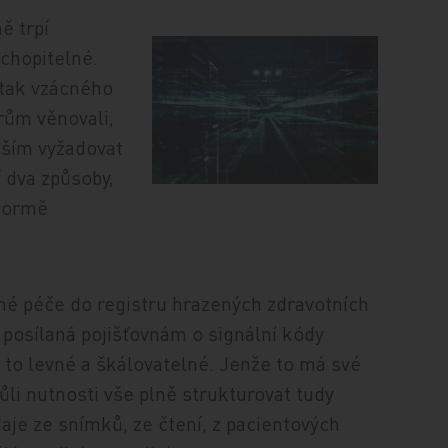
ě trpí
ochopitelné.
 tak vzácného
trům věnovali,
nším vyžadovat
í dva způsoby,
 formě
ané péče do registru hrazených zdravotních
a posílaná pojišťovnám o signální kódy
e to levné a škálovatelné. Jenže to má své
li nutnosti vše plně strukturovat tudy
e ze snímků, ze čtení, z pacientových