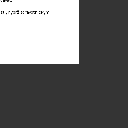
osti, nýbrž zdravotnickým