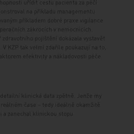
hopnosti uřídit cestu pacienta za péčí
demonstroval na přikladu managementu
ovaným příkladem dobré praxe vigilance
operačních zákrocích v nemocnicích.
 zdravotního pojištění dokázala vystavět
. V KZP tak velmi zdařile poukazují na to,
faktorem efektivity a nákladovosti péče.
detailní klinická data zpětně. Jenže my
v reálném čase – tedy ideálně okamžitě
či a zanechal klinickou stopu