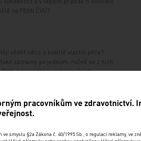
vyhodnotit a v lepším případě ti osvícení
viště na FBMI ČVUT.
ějí vědět něco o kvalitě vlastní péče?
entské záznamy po jednom, ručně se z nich
 Data o pacientovi v informačních
na na pacientský identifikátor tak, aby
ející údaje. Musejí se dodatečně
kritérií daných záměrem samotné analýzy.
orným pracovníkům ve zdravotnictví. 
i a klíčové hodnoty se tam tak zcela jistě
veřejnost.
ové trajektorie a je to velice pracné.
 se tak stávají pro jednotlivé
 ve smyslu §2a Zákona č. 40/1995 Sb., o regulaci reklamy, ve zněn
at léčivé přípravky nebo osobou oprávněnou léčivé přípravky vy