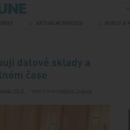
O
GRESY
AKTUÁLNÍ DISKUZE
KURZY A 
ují datové sklady a
álném čase
chopád, Ph.D.
Vyšlo v titulu
Medical Tribune