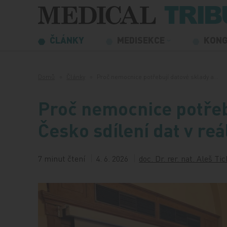
Přeskočit na obsah
ČLÁNKY
MEDISEKCE
KON
Domů
Články
Proč nemocnice potřebují datové sklady a…
Proč nemocnice potřeb
Česko sdílení dat v re
7 minut čtení
4. 6. 2026
doc. Dr. rer. nat. Aleš Ti