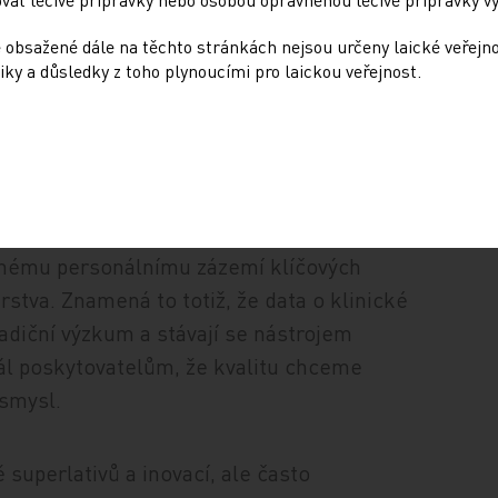
 obsažené dále na těchto stránkách nejsou určeny laické veřejn
iky a důsledky z toho plynoucími pro laickou veřejnost.
: na konferenci zaznělo hodně slibného
asně přihlásili ke kvalitě, k jejímu měření
vat při formování platebních mechanismů,
o je znatelný, i když zatím převážně
silnému personálnímu zázemí klíčových
stva. Znamená to totiž, že data o klinické
radiční výzkum a stávají se nástrojem
ignál poskytovatelům, že kvalitu chceme
 smysl.
 superlativů a inovací, ale často