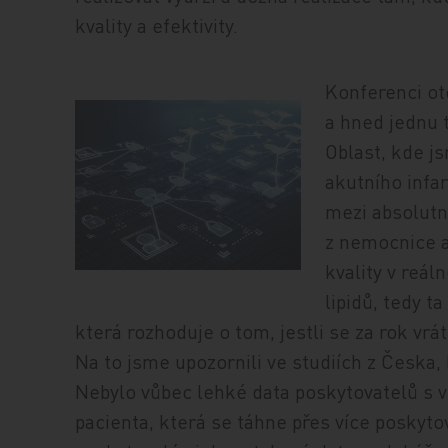
kvality a efektivity.
Konferenci ot
a hned jednu 
Oblast, kde j
akutního infa
mezi absolutn
z nemocnice a
kvality v reá
lipidů, tedy t
která rozhoduje o tom, jestli se za rok vrá
Na to jsme upozornili ve studiích z Česka, 
Nebylo vůbec lehké data poskytovatelů s 
pacienta, která se táhne přes více poskyto