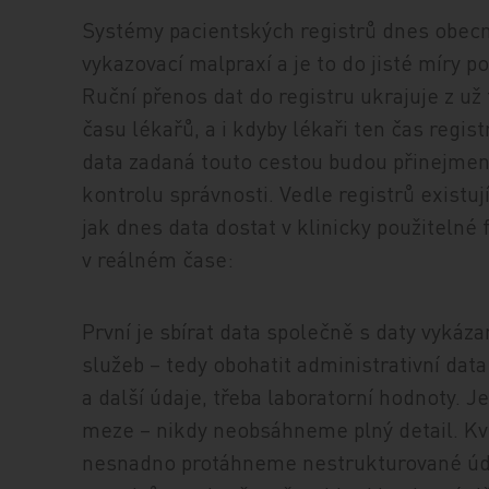
Systémy pacientských registrů dnes obecn
vykazovací malpraxí a je to do jisté míry p
Ruční přenos dat do registru ukrajuje z už
času lékařů, a i kdyby lékaři ten čas regis
data zadaná touto cestou budou přinejme
kontrolu správnosti. Vedle registrů existuj
jak dnes data dostat v klinicky použitelné
v reálném čase:
První je sbírat data společně s daty vykáz
služeb – tedy obohatit administrativní dat
a další údaje, třeba laboratorní hodnoty. J
meze – nikdy neobsáhneme plný detail. Kvů
nesnadno protáhneme nestrukturované údaj