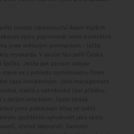
evřel ministr zdravotnictví Adam Vojtěch
takovou výzvu pojmenoval velmi konkrétně.
sme jinak světovým premiantem – léčba
rktu myokardu. V akutní fázi patří Česko
í špičku. Jenže pak pacient odejde
 stane se z pohledu systémového řízení
lném čase neviditelným. Jeho management
a nudná, vleklá a nehrdinská část příběhu,
tí s dalším infarktem, často strádá.
které jsme publikovali dříve ve světě.
velkým zpožděním vyhodnotit jako cestu
vatelů, včetně laboratoří. Samotní