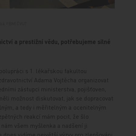
ská, FBMI ČVUT
ctví a prestižní vědu, potřebujeme silné
polupráci s 1. lékařskou fakultou
 zdravotnictví Adama Vojtěcha organizovat
dními zástupci ministerstva, pojišťoven,
měli možnost diskutovat, jak se dopracovat
elným, a tedy i měřitelným a ocenitelným
zpětných reakcí mám pocit, že šlo
 nám všem myšlenka a nadšení ji
e dnes vidíme největší výzvy pro zlepšováni