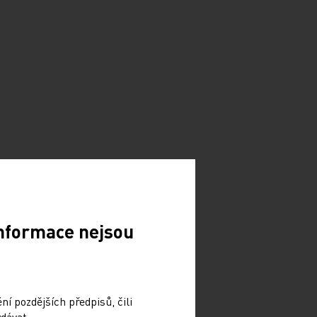
Informace nejsou
í pozdějších předpisů, čili
dávat.