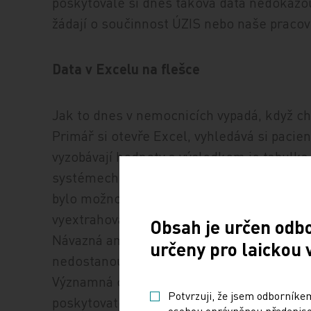
poskytovalé si dnes taková data nedokážou 
žádají o součinnost ÚZIS nebo naše praco
Data v Excelu na flešce
Jak to dnes v nemocnicích vypadá, když cht
Primář si otevře Excel, vyhledává si paci
vyzobávají hodnoty a výsledkem je tabulka.
systémech totiž dnes nejsou relačně navázá
bylo možno je analyzovat jako spolu souvis
vyextrahovat a propojit podle výběrových 
Obsah je určen odb
Návazná ambulantní péče na jiném pracovišt
určeny pro laickou 
nedostanou, zachytí se jen malá výseč celk
Významná chronická onemocnění s přesahem
Potvrzuji, že jsem odborníkem
poskytovatele neviditelnými.
osobou oprávněnou předepisov