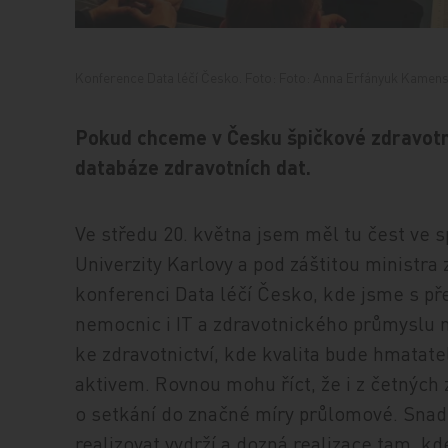
Konference Data léčí Česko. Foto: Foto: Anna Erfányuk Kamen
Pokud chceme v Česku špičkové zdravotni
databáze zdravotních dat.
Ve středu 20. května jsem měl tu čest ve s
Univerzity Karlovy a pod záštitou ministra
konferenci Data léčí Česko, kde jsme s pře
nemocnic i IT a zdravotnického průmyslu 
ke zdravotnictví, kde kvalita bude hmatat
aktivem. Rovnou mohu říct, že i z četných 
o setkání do značné míry průlomové. Snad
realizovat vydrží a dozná realizace tam, kd