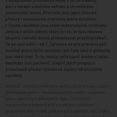
s komplexním působením nejen v léčbě diabetu,
ale i v terapii srdečního selhání a chronického
onemocnění ledvin. Přestože jsou jejich klinické
přínosy i ekonomická efektivita dobře doloženy,
v České republice jsou stále nedostatečně využívány.
Jednou z příčin tohoto stavu je i to, že tuto lékovou
skupinu nemohli dosud předepisovat praktiční lékaři.
To se nyní mění – od 1. července se pro primární péči
uvolňují preskripční omezení celé řady léků a glifloziny
jsou mezi nimi. To by mohlo zpřístupnit moderní léčbu
desítkám tisíc pacientů, zlepšit jejich prognózu
a současně přinést významné úspory zdravotnímu
systému.
Možnost uvolnění preskripce gliflozinů do primární péče
představuje jednu z nejvýznamnějších změn v organizaci
péče o pacienty s diabetem 2. typu, chronickým
onemocněním ledvin (CKD) a srdečním selháním
za poslední roky. Právě praktickým aspektům této změny,