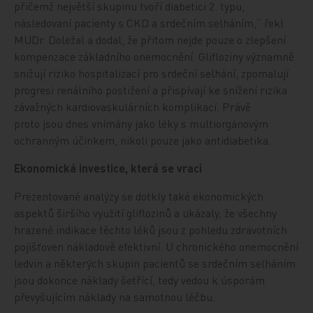
přičemž největší skupinu tvoří diabetici 2. typu,
následovaní pacienty s CKD a srdečním selháním,“ řekl
MUDr. Doležal a dodal, že přitom nejde pouze o zlepšení
kompenzace základního onemocnění. Glifloziny významně
snižují riziko hospitalizací pro srdeční selhání, zpomalují
progresi renálního postižení a přispívají ke snížení rizika
závažných kardiovaskulárních komplikací. Právě
proto jsou dnes vnímány jako léky s multiorgánovým
ochranným účinkem, nikoli pouze jako antidiabetika.
Ekonomická investice, která se vrací
Prezentované analýzy se dotkly také ekonomických
aspektů širšího využití gliflozinů a ukázaly, že všechny
hrazené indikace těchto léků jsou z pohledu zdravotních
pojišťoven nákladově efektivní. U chronického onemocnění
ledvin a některých skupin pacientů se srdečním selháním
jsou dokonce náklady šetřící, tedy vedou k úsporám
převyšujícím náklady na samotnou léčbu.