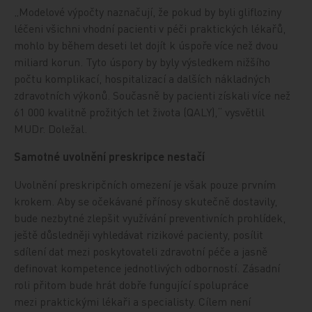
„Modelové výpočty naznačují, že pokud by byli glifloziny
léčeni všichni vhodní pacienti v péči praktických lékařů,
mohlo by během deseti let dojít k úspoře více než dvou
miliard korun. Tyto úspory by byly výsledkem nižšího
počtu komplikací, hospitalizací a dalších nákladných
zdravotních výkonů. Současně by pacienti získali více než
61 000 kvalitně prožitých let života (QALY),“ vysvětlil
MUDr. Doležal.
Samotné uvolnění preskripce nestačí
Uvolnění preskripčních omezení je však pouze prvním
krokem. Aby se očekávané přínosy skutečně dostavily,
bude nezbytné zlepšit využívání preventivních prohlídek,
ještě důsledněji vyhledávat rizikové pacienty, posílit
sdílení dat mezi poskytovateli zdravotní péče a jasně
definovat kompetence jednotlivých odborností. Zásadní
roli přitom bude hrát dobře fungující spolupráce
mezi praktickými lékaři a specialisty. Cílem není