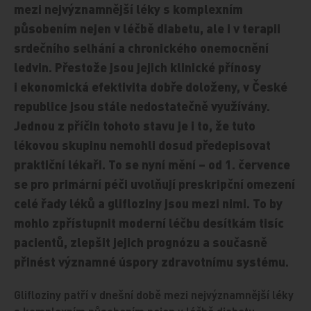
mezi nejvýznamnější léky s komplexním
působením nejen v léčbě diabetu, ale i v terapii
srdečního selhání a chronického onemocnění
ledvin. Přestože jsou jejich klinické přínosy
i ekonomická efektivita dobře doloženy, v České
republice jsou stále nedostatečně využívány.
Jednou z příčin tohoto stavu je i to, že tuto
lékovou skupinu nemohli dosud předepisovat
praktiční lékaři. To se nyní mění – od 1. července
se pro primární péči uvolňují preskripční omezení
celé řady léků a glifloziny jsou mezi nimi. To by
mohlo zpřístupnit moderní léčbu desítkám tisíc
pacientů, zlepšit jejich prognózu a současně
přinést významné úspory zdravotnímu systému.
Glifloziny patří v dnešní době mezi nejvýznamnější léky