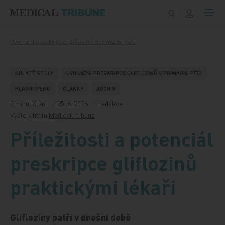
Přeskočit na obsah
Uvolnění preskripce gliflozinů v primární péči
KULATÉ STOLY
UVOLNĚNÍ PRESKRIPCE GLIFLOZINŮ V PRIMÁRNÍ PÉČI
HLAVNÍ MENU
ČLÁNKY
ARCHIV
5 minut čtení
25. 6. 2026
redakce
Vyšlo v titulu
Medical Tribune
Příležitosti a potenciál
preskripce gliflozinů
praktickými lékaři
Glifloziny patří v dnešní době