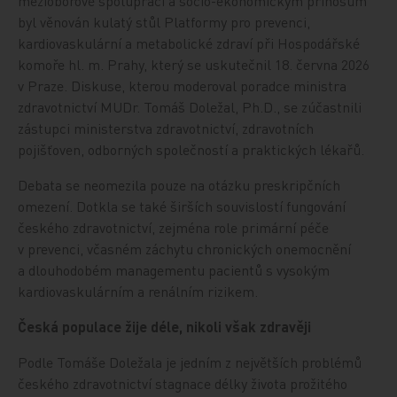
mezioborové spolupráci a socio-ekonomickým přínosům
byl věnován kulatý stůl Platformy pro prevenci,
kardiovaskulární a metabolické zdraví při Hospodářské
komoře hl. m. Prahy, který se uskutečnil 18. června 2026
v Praze. Diskuse, kterou moderoval poradce ministra
zdravotnictví MUDr. Tomáš Doležal, Ph.D., se zúčastnili
zástupci ministerstva zdravotnictví, zdravotních
pojišťoven, odborných společností a praktických lékařů.
Debata se neomezila pouze na otázku preskripčních
omezení. Dotkla se také širších souvislostí fungování
českého zdravotnictví, zejména role primární péče
v prevenci, včasném záchytu chronických onemocnění
a dlouhodobém managementu pacientů s vysokým
kardiovaskulárním a renálním rizikem.
Česká populace žije déle, nikoli však zdravěji
Podle Tomáše Doležala je jedním z největších problémů
českého zdravotnictví stagnace délky života prožitého