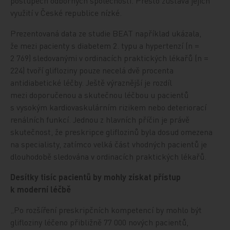
postupech odborných společností. Přesto zůstává jejich
využití v České republice nízké.
Prezentovaná data ze studie BEAT například ukázala,
že mezi pacienty s diabetem 2. typu a hypertenzí (n =
2 769) sledovanými v ordinacích praktických lékařů (n =
224) tvoří glifloziny pouze necelá dvě procenta
antidiabetické léčby. Ještě výraznější je rozdíl
mezi doporučenou a skutečnou léčbou u pacientů
s vysokým kardiovaskulárním rizikem nebo deteriorací
renálních funkcí. Jednou z hlavních příčin je právě
skutečnost, že preskripce gliflozinů byla dosud omezena
na specialisty, zatímco velká část vhodných pacientů je
dlouhodobě sledována v ordinacích praktických lékařů.
Desítky tisíc pacientů by mohly získat přístup
k moderní léčbě
„Po rozšíření preskripčních kompetencí by mohlo být
glifloziny léčeno přibližně 77 000 nových pacientů,