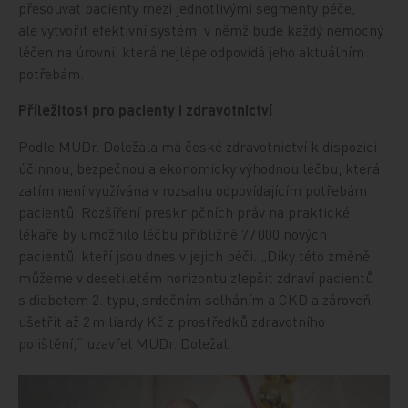
přesouvat pacienty mezi jednotlivými segmenty péče,
ale vytvořit efektivní systém, v němž bude každý nemocný
léčen na úrovni, která nejlépe odpovídá jeho aktuálním
potřebám.
Příležitost pro pacienty i zdravotnictví
Podle MUDr. Doležala má české zdravotnictví k dispozici
účinnou, bezpečnou a ekonomicky výhodnou léčbu, která
zatím není využívána v rozsahu odpovídajícím potřebám
pacientů. Rozšíření preskripčních práv na praktické
lékaře by umožnilo léčbu přibližně 77 000 nových
pacientů, kteří jsou dnes v jejich péči. „Díky této změně
můžeme v desetiletém horizontu zlepšit zdraví pacientů
s diabetem 2. typu, srdečním selháním a CKD a zároveň
ušetřit až 2 miliardy Kč z prostředků zdravotního
pojištění,“ uzavřel MUDr. Doležal.