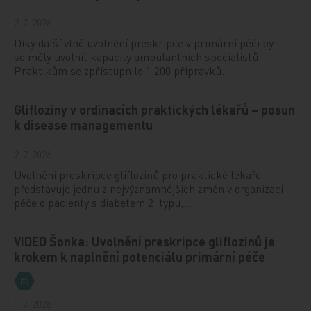
2. 7. 2026
Díky další vlně uvolnění preskripce v primární péči by
se měly uvolnit kapacity ambulantních specialistů.
Praktikům se zpřístupnilo 1 200 přípravků.
Glifloziny v ordinacích praktických lékařů – posun
k disease managementu
2. 7. 2026
Uvolnění preskripce gliflozinů pro praktické lékaře
představuje jednu z nejvýznamnějších změn v organizaci
péče o pacienty s diabetem 2. typu,…
VIDEO Šonka: Uvolnění preskripce gliflozinů je
krokem k naplnění potenciálu primární péče
1. 7. 2026