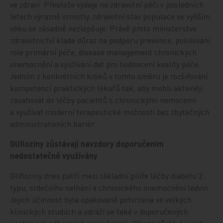
ve zdraví. Přestože výdaje na zdravotní péči v posledních
letech výrazně vzrostly, zdravotní stav populace ve vyšším
věku se zásadně nezlepšuje. Právě proto ministerstvo
zdravotnictví klade důraz na podporu prevence, posilování
role primární péče, disease management chronických
onemocnění a využívání dat pro hodnocení kvality péče.
Jedním z konkrétních kroků v tomto směru je rozšiřování
kompetencí praktických lékařů tak, aby mohli aktivněji
zasahovat do léčby pacientů s chronickými nemocemi
a využívat moderní terapeutické možnosti bez zbytečných
administrativních bariér.
Glifloziny zůstávají navzdory doporučením
nedostatečně využívány
Glifloziny dnes patří mezi základní pilíře léčby diabetu 2.
typu, srdečního selhání a chronického onemocnění ledvin.
Jejich účinnost byla opakovaně potvrzena ve velkých
klinických studiích a odráží se také v doporučených