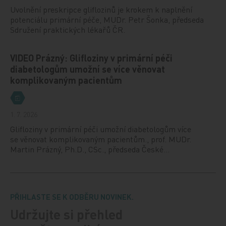
Uvolnění preskripce gliflozinů je krokem k naplnění
potenciálu primární péče, MUDr. Petr Šonka, předseda
Sdružení praktických lékařů ČR.
VIDEO Prázný: Glifloziny v primární péči
diabetologům umožní se více věnovat
komplikovaným pacientům
1. 7. 2026
Glifloziny v primární péči umožní diabetologům více
se věnovat komplikovaným pacientům., prof. MUDr.
Martin Prázný, Ph.D., CSc., předseda České…
PŘIHLASTE SE K ODBĚRU NOVINEK.
Udržujte si přehled