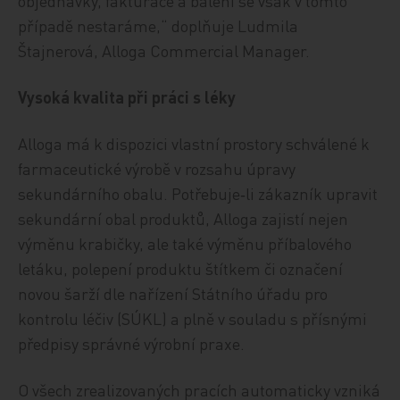
objednávky, fakturace a balení se však v tomto
případě nestaráme,“ doplňuje Ludmila
Štajnerová, Alloga Commercial Manager.
Vysoká kvalita při práci s léky
Alloga má k dispozici vlastní prostory schválené k
farmaceutické výrobě v rozsahu úpravy
sekundárního obalu. Potřebuje‑li zákazník upravit
sekundární obal produktů, Alloga zajistí nejen
výměnu krabičky, ale také výměnu příbalového
letáku, polepení produktu štítkem či označení
novou šarží dle nařízení Státního úřadu pro
kontrolu léčiv (SÚKL) a plně v souladu s přísnými
předpisy správné výrobní praxe.
O všech zrealizovaných pracích automaticky vzniká