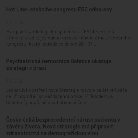
Hot Line letošního kongresu ESC odhaleny
6. 8. 2026
Evropská kardiologická společnost (ESC) zveřejnila
klinické studie, jež budou určovat hlavní témata letošního
kongresu, který pořádá ve dnech 28.–31…
Psychiatrická nemocnice Bohnice ukazuje
strategii v praxi
5. 8. 2026
Jednotlivá opatření nové Strategie rozvoje paliativní péče
se již promítají do každodenní praxe. Příkladem je
Oddělení podpůrné a paliativní péče v…
Česko čeká bezprecedentní nárůst pacientů v
závěru života. Nová strategie má připravit
zdravotnictví na demografickou vlnu