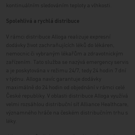
kontinuálním sledováním teploty a vlhkosti.
Spolehlivá a rychlá distribuce
V rámci distribuce Alloga realizuje expresní
dodávky život zachraňujících léků do lékáren,
nemocnic či vybraným lékařům a zdravotnickým
zařízením. Tato služba se nazývá emergency servis
a je poskytována v režimu 24/7, tedy 24 hodin 7 dní
v týdnu. Alloga navíc garantuje dodávky
maximálně do 24 hodin od objednání v rámci celé
České republiky. V oblasti distribuce Alloga využívá
velmi rozsáhlou distribuční síť Alliance Healthcare,
významného hráče na českém distribučním trhu s
léky.