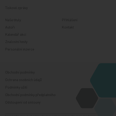
Tiskové zprávy
Naše tituly
Přihlášení
Autoři
Kontakt
Kalendář akcí
Znalostní testy
Personální inzerce
Obchodní podmínky
Ochrana osobních údajů
Podmínky užití
Obchodní podmínky předplatného
Odstoupení od smlouvy
Fotografie jsou ilustrační, všechny zobrazené osoby jsou modelem. Zdroj: