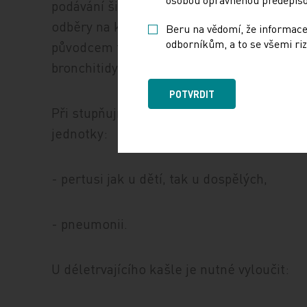
podávání širokospektrých antibiotik. Podl
odběry na kultivační vyšetření (výtěr z nos
Beru na vědomí, že informace
odborníkům, a to se všemi riz
původcem těchto chorob souvislost. U dětí
bronchitidy virová infekce, bronchiolitida 
POTVRDIT
Při stupňujícím se kašli při akutním onemo
jednotky:
- pertusi jak u dětí, tak u dospělých,
- pneumonii.
U déletrvajícího kašle je nutné vyloučit: