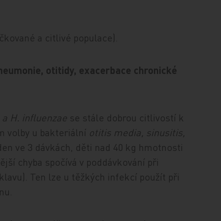
kované a citlivé populace).
neumonie, otitidy, exacerbace chronické
a H. influenzae
se stále dobrou citlivostí k
m volby u bakteriální
otitis media, sinusitis,
en ve 3 dávkách, děti nad 40 kg hmotnosti
tější chyba spočívá v poddávkování při
lavu). Ten lze u těžkých infekcí použít při
nu.