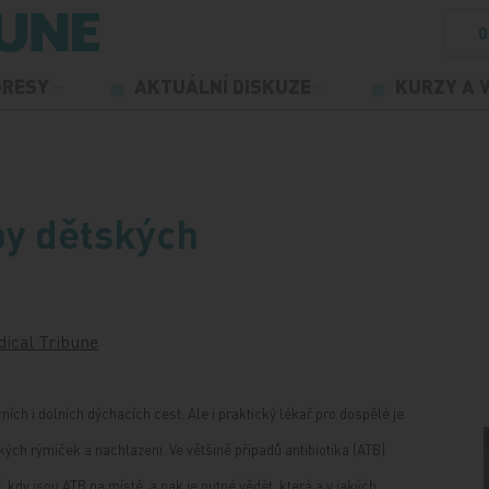
O
GRESY
AKTUÁLNÍ DISKUZE
KURZY A 
by dětských
ical Tribune
ích i dolních dýchacích cest. Ale i praktický lékař pro dospělé je
kých rýmiček a nachlazení. Ve většině případů antibiotika (ATB)
 kdy jsou ATB na místě, a pak je nutné vědět, která a v jakých