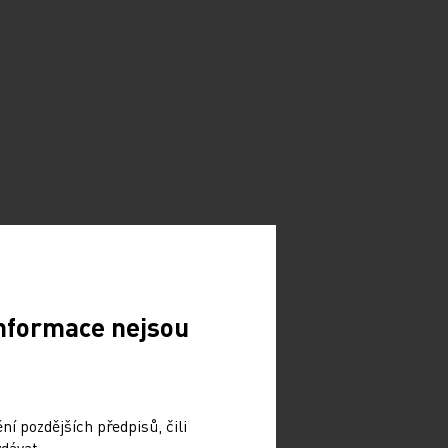
Informace nejsou
í pozdějších předpisů, čili
dávat.