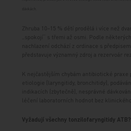
dávkách.
Zhruba 10–15 % dětí prodělá i více než dvan
„spokojí“ s třemi až osmi. Podle některých
nachlazení odchází z ordinace s předpisem
představuje významný zdroj a rezervoár re
K nejčastějším chybám antibiotické praxe
etiologie (laryngitidy, bronchitidy), podá
indikacích (zbytečně), nesprávné dávkování
léčení laboratorních hodnot bez klinickéh
Vyžadují všechny tonzilofaryngitidy ATB?