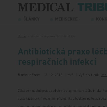
Přeskočit na obsah
ČLÁNKY
MEDISEKCE
KON
Domů
Antibiotická praxe léčby dětských…
Antibiotická praxe léč
respiračních infekcí
5 minut čtení
3. 12. 2013
miš
Vyšlo v titulu
Med
Základem náplně práce pediatra je diagnostika a léčba infekcí horn
často tázán svými rodinnými příslušníky a blízkými na terapii děts
nepomohou, protože jde o virovou etiologii. Jsou však onemocnění,