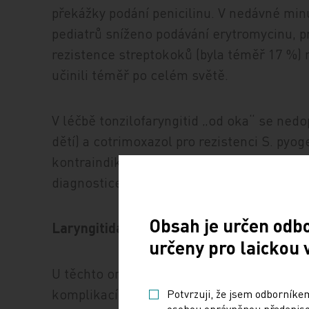
překážky podání penicilinu. V nedávné minu
pediatrů sníženo podávání erytromycinu, pr
rezistence streptokoků (byla téměř 17 %)
učinili téměř po celém světě.
V léčbě tonzilofaryngitid „od oka“ se nedo
dětí) a cotrimoxazol pro rezistenci S. pyo
kontraindikovány pro vyvolání exantému při
diagnostice bez laboratorní pomoci.
Obsah je určen odb
Laryngitida, tracheitida a akutní bronchi
určeny pro laickou 
U těchto onemocnění jde téměř vždy primá
komplikacím se „preventivním“ podáním A
Potvrzuji, že jsem odborníkem
osobou oprávněnou předepisov