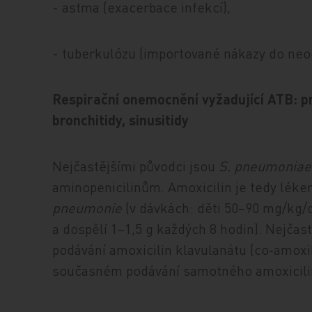
- astma (exacerbace infekcí),
- tuberkulózu (importované nákazy do neoč
Respirační onemocnění vyžadující ATB: p
bronchitidy, sinusitidy
Nejčastějšími původci jsou
S. pneumoniae 
aminopenicilinům. Amoxicilin je tedy léke
pneumonie
(v dávkách: děti 50–90 mg/kg/d
a dospělí 1–1,5 g každých 8 hodin). Nejčas
podávání amoxicilin klavulanátu (co‑amoxik
současném podávání samotného amoxicili