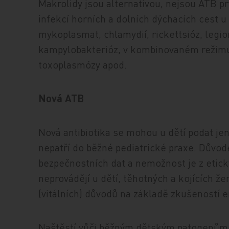
Makrolidy jsou alternativou, nejsou ATB pr
infekcí horních a dolních dýchacích cest u 
mykoplasmat, chlamydií, rickettsióz, legi
kampylobakterióz, v kombinovaném režimu
toxoplasmózy apod.
Nová ATB
Nová antibiotika se mohou u dětí podat je
nepatří do běžné pediatrické praxe. Důvo
bezpečnostních dat a nemožnost je z etick
neprovádějí u dětí, těhotných a kojících že
(vitálních) důvodů na základě zkušeností e
Naštěstí vůči běžným dětským patogenům z