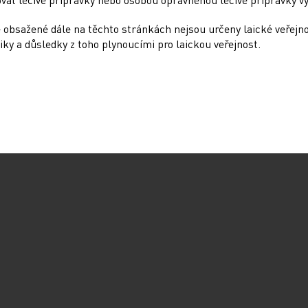
e současného poznání není účelné provádět
u a tonzil), protože výsledek nemá s
 obsažené dále na těchto stránkách nejsou určeny laické veřejn
iky a důsledky z toho plynoucími pro laickou veřejnost.
 je ve více než 95 % případů původcem
malých dětí je téměř vždy vyvolána RS viry.
cnění je nutné zvážit další nozologické