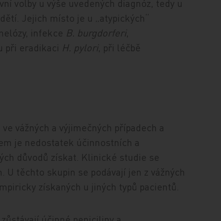
vní volby u výše uvedených diagnóz, tedy u
dětí. Jejich místo je u „atypických“
onelózy, infekce
B. burgdorferi
,
 při eradikaci
H. pylori
, při léčbě
n ve vážných a výjimečných případech a
dem je nedostatek účinnostních a
ých důvodů získat. Klinické studie se
n. U těchto skupin se podávají jen z vážných
mpiricky získaných u jiných typů pacientů.
ůstávají účinné peniciliny a