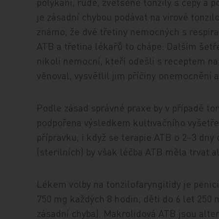
polykání, rudé, zvětšené tonzily s čepy a p
je zásadní chybou podávat na virové tonzilo
známo, že dvě třetiny nemocných s respira
ATB a třetina lékařů to chápe. Dalším šetř
nikoli nemocní, kteří odešli s receptem na 
věnoval, vysvětlil jim příčiny onemocnění 
Podle zásad správné praxe by v případě ton
podpořena výsledkem kultivačního vyšetřen
přípravku, i když se terapie ATB o 2–3 dny 
(sterilních) by však léčba ATB měla trvat
Lékem volby na tonzilofaryngitidy je penic
750 mg každých 8 hodin, děti do 6 let 250
zásadní chyba). Makrolidová ATB jsou alter