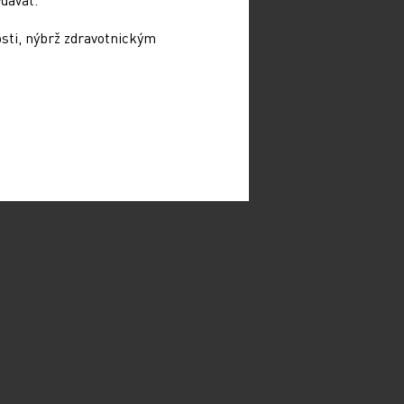
osti, nýbrž zdravotnickým