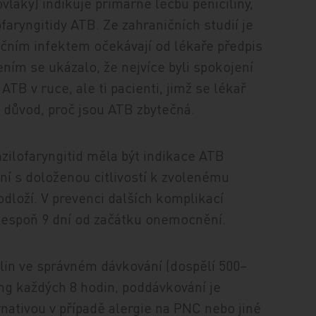
ovlaky) indikuje primárně léčbu peniciliny,
faryngitidy ATB. Ze zahraničních studií je
čním infektem očekávají od lékaře předpis
ením se ukázalo, že nejvíce byli spokojení
ATB v ruce, ale ti pacienti, jimž se lékař
a důvod, proč jsou ATB zbytečná.
zilofaryngitid měla být indikace ATB
í s doloženou citlivostí k zvolenému
odloží. V prevenci dalších komplikací
 alespoň 9 dní od začátku onemocnění.
ilin ve správném dávkování (dospělí 500–
 mg každých 8 hodin, poddávkování je
nativou v případě alergie na PNC nebo jiné