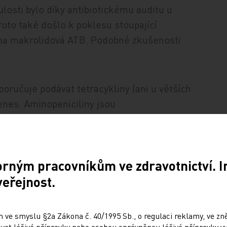
losti bylo díky antibiotickému auditu u
oto také došlo k poklesu stoupající
 na makrolidová ATB. Podobné zkušenosti
poručuje podávat tetracykliny (ani u větších
genes. Aminopeniciliny jsou
 infekci EBV a obtížné diferenciální
orným pracovníkům ve zdravotnictví. 
tida bez ATB
veřejnost.
rně o virový původ a bakteriálním
TB nepředejde. Hrubou chybou tu je
 ve smyslu §2a Zákona č. 40/1995 Sb., o regulaci reklamy, ve zněn
at léčivé přípravky nebo osobou oprávněnou léčivé přípravky vy