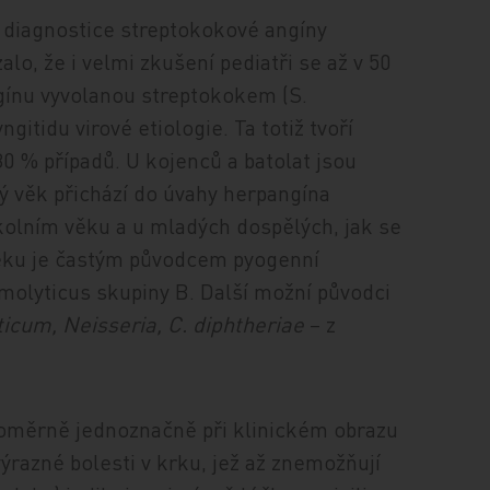
 k diagnostice streptokokové angíny
lo, že i velmi zkušení pediatři se až v 50
ngínu vyvolanou streptokokem (S.
gitidu virové etiologie. Ta totiž tvoří
80 % případů. U kojenců a batolat jsou
ký věk přichází do úvahy herpangína
 školním věku a u mladých dospělých, jak se
věku je častým původcem pyogenní
molyticus skupiny B. Další možní původci
cum, Neisseria, C. diphtheriae
– z
poměrně jednoznačně při klinickém obrazu
 výrazné bolesti v krku, jež až znemožňují