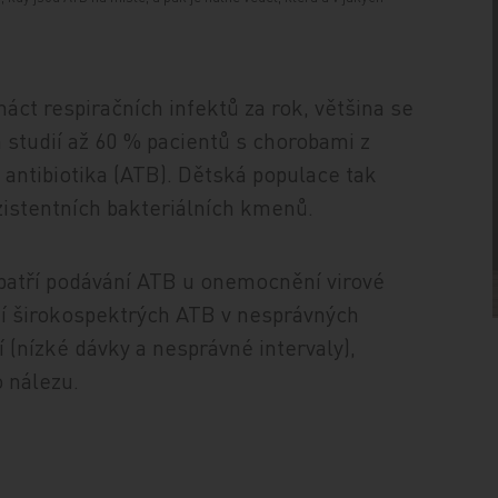
áct respiračních infektů za rok, většina se
 studií až 60 % pacientů s chorobami z
 antibiotika (ATB). Dětská populace tak
zistentních bakteriálních kmenů.
 patří podávání ATB u onemocnění virové
vání širokospektrých ATB v nesprávných
 (nízké dávky a nesprávné intervaly),
o nálezu.