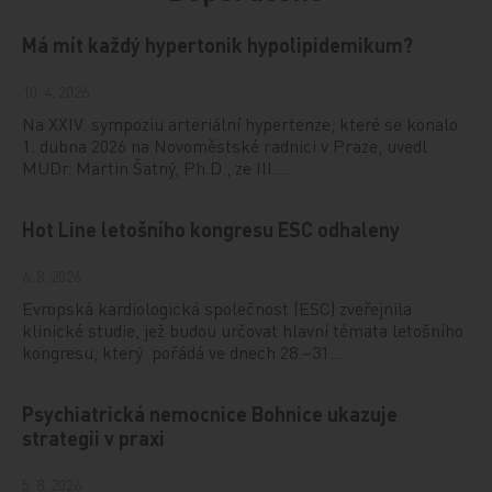
Má mít každý hypertonik hypolipidemikum?
10. 4. 2026
Na XXIV. sympoziu arteriální hypertenze, které se konalo
1. dubna 2026 na Novoměstské radnici v Praze, uvedl
MUDr. Martin Šatný, Ph.D., ze III.…
Hot Line letošního kongresu ESC odhaleny
6. 8. 2026
Evropská kardiologická společnost (ESC) zveřejnila
klinické studie, jež budou určovat hlavní témata letošního
kongresu, který pořádá ve dnech 28.–31…
Psychiatrická nemocnice Bohnice ukazuje
strategii v praxi
5. 8. 2026