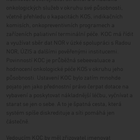
onkologických služeb v okruhu své působnosti,
včetně přehledu o kapacitách KOS, indikačních
komisích, onkopreventivních programech a
zařízeních paliativní terminální péče. KOC má řídit
a využívat sběr dat NOR v úzké spolupráci s Radou
NOR, ÚZIS a dalšími pověřenými institucemi.
Povinností KOC je průběžná sebeevaluace a
hodnocení onkologické péče KOS v okruhu jeho
působnosti. Ustavení KOC bylo zatím mnohde
pojato jen jako přednostní právo čerpat dotace na
vybavení a poskytovat nákladnější léčbu, vyčnívat a
starat se jen o sebe. A to je špatná cesta, která
systém spíše diskredituje a síti pomáhá jen
částečně.
Vedoucím KOC by měl zřizovatel jmenovat