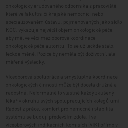
onkologicky erudovaného odborníka z pracoviště,
které ve fakultní či krajské nemocnici nebo
specializovaném ústavu, pojmenovaných jako sídlo
KOC, vykazuje největší objem onkologické péče,
aby měl ve věci mezioborové koordinace
onkologické péče autoritu. To se už leckde stalo,
leckde méně. Pozice by neměla být doživotní, ale
měřená výsledky.
Víceoborová spolupráce a smysluplná koordinace
onkologických činností může být docela družná a
radostná. Neformálně to vlastně každý zkušený
lékař v okruhu svých spolupracujících kolegů umí.
Radost z práce, komfort pro nemocné i stabilita
systému se budují především zdola. I ve
víceoborových indikačních komisích (VIK) přímo v