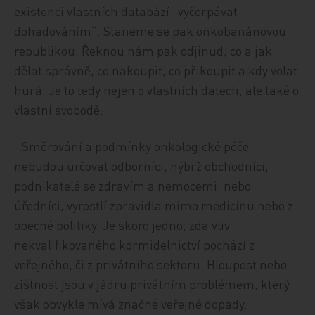
existenci vlastních databází „vyčerpávat
dohadováním“. Staneme se pak onkobanánovou
republikou. Řeknou nám pak odjinud, co a jak
dělat správně, co nakoupit, co přikoupit a kdy volat
hurá. Je to tedy nejen o vlastních datech, ale také o
vlastní svobodě.
- Směrování a podmínky onkologické péče
nebudou určovat odborníci, nýbrž obchodníci,
podnikatelé se zdravím a nemocemi, nebo
úředníci, vyrostlí zpravidla mimo medicínu nebo z
obecné politiky. Je skoro jedno, zda vliv
nekvalifikovaného kormidelnictví pochází z
veřejného, či z privátního sektoru. Hloupost nebo
zištnost jsou v jádru privátním problémem, který
však obvykle mívá značné veřejné dopady.