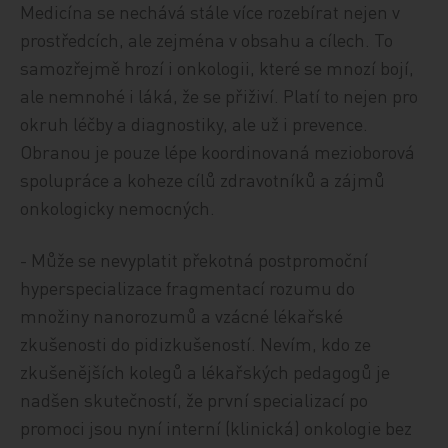
Medicína se nechává stále více rozebírat nejen v
prostředcích, ale zejména v obsahu a cílech. To
samozřejmě hrozí i onkologii, které se mnozí bojí,
ale nemnohé i láká, že se přiživí. Platí to nejen pro
okruh léčby a diagnostiky, ale už i prevence.
Obranou je pouze lépe koordinovaná mezioborová
spolupráce a koheze cílů zdravotníků a zájmů
onkologicky nemocných.
- Může se nevyplatit překotná postpromoční
hyperspecializace fragmentací rozumu do
množiny nanorozumů a vzácné lékařské
zkušenosti do pidizkušeností. Nevím, kdo ze
zkušenějších kolegů a lékařských pedagogů je
nadšen skutečností, že první specializací po
promoci jsou nyní interní (klinická) onkologie bez