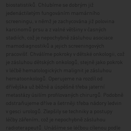
biostatistiků. Chlubíme se dobrým již
jedenáctiletým fungováním mamárního
screeningu, v němž je zachycována již polovina
karcinomů prsu a z valné většiny v časných
stadiích, což je nepochybně zásluhou asociace
mamodiagnostiků a jejich screeningových
pracovišť. Chválíme pokroky v dětské onkologii, což
je zásluhou dětských onkologů, stejně jako pokrok
v léčbě hematologických malignit je zásluhou
hematoonkologů. Operujeme na rozdíl od
dřívějška už běžně a úspěšně třeba jaterní
metastázy úsilím profilovaných chirurgů. Podobně
odstraňujeme dříve a šetrněji třeba nádory ledvin
v gesci urologů. Zlepšily se techniky a postupy
léčby zářením, což je nepochybně zásluhou
radioterapeutů. Unášíme se léčbou cílenou podle