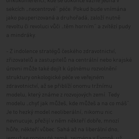
sekcích „necentrové“ péče. Pokud bude vnímána
jako pauperizovaná a druhořadá, založí nutně
revoltu či revoluci vůči „těm horním“ a zvítězí pudy
a mindráky.
- Z indolence stratégů českého zdravotnictví,
zřizovatelů a zastupitelů na centrální nebo krajské
úrovni může také dojít k úplnému rozvolnění
struktury onkologické péče ve veřejném
zdravotnictví, až se přiblíží onomu tržnímu
modelu, který známe z rozvojových zemí. Tedy
modelu „chyť jak můžeš, kde můžeš a na co máš“.
Je to hezký model neoliberální, nikomu nic
nevnucuje, přežijí v něm někteří dobře, mnozí
hůře, někteří vůbec. Sahá až na liberální dno,
jemuž se rozvinuté země, zejména v Evropě, už