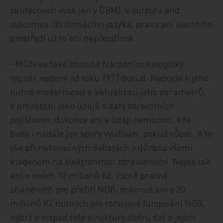
skutečnosti však jen v CBM), v outputs and
outcomes, do domácího jazyka, praxe ani vlastního
prostředí už to ani nepřeložíme.
- Může se také zhroutit Národní onkologický
registr, vedený od roku 1977 dosud. Nedojde k jeho
nutné modernizaci a aktualizaci jeho parametrů,
k provázání jeho údajů s daty zdravotních
pojišťoven, dokonce ani s údaji nemocnic, kde
bude i nadále jen spoře využíván, pokud vůbec. A to
vše při nekonečných debatách o důrazu všemi
kladeném na elektronizaci zdravotnictví. Nejde tak
ani o oněch 10 milionů Kč, ročně pracně
sháněných pro přežití NOR, dokonce ani o 20
milionů Kč nutných pro rozvojové fungování NOR,
nýbrž o rozpad celé struktury sběru dat a jejich