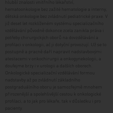
hlubší znalosti vnitřního lékařství,
hematoonkologie bez zažité hematologie a interny,
dětská onkologie bez zvládnutí pediatrické praxe. V
již deset let rozklíženém systému specializačního
vzdělávání původně dokonce zcela zanikla práva i
potřeby chirurgických oborů na dovzdělávání a
profilaci v onkologii, ač ji dotyční provozují. Už se to
postupně a pracně daří napravit nadstavbovými
atestacemi v onkochirurgii a onkogynekologii, a
doufejme brzy i v urologii a dalších oborech.
Onkologické specializační vzdělávání formou
nadstavby až po zvládnutí základního
postgraduálního oboru je samozřejmě mnohem
přirozenější a spolehlivější cestou k onkologické
profilaci, a to jak pro lékaře, tak v důsledku i pro
pacienty.