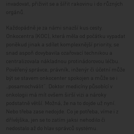
invadovat, přiživit se a šířit rakovinu i do různých
orgánů.
Každopádně je za námi snazší kus cesty.
Onkocentra (KOC), která měla od počátku vypadat
poněkud jinak a sdílet komplexnější priority, se
snad aspoň dovybavila ozařovací technikou a
centralizovala nákladnou protinádorovou léčbu.
Pověřený správce, právník, inženýr či účetní může
být se stavem onkocenter spokojen a může se i
„posamochválit“. Doktor medicíny působící v
onkologii má mít ovšem širší vizi a nároky
podstatně větší. Možná, že na to dojde už nyní.
Nebo třeba zase nedojde. Co je potřeba, víme i z
dřívějška, jen se to zatím jaksi nehodilo či
nedostalo až do hlav správců systému.