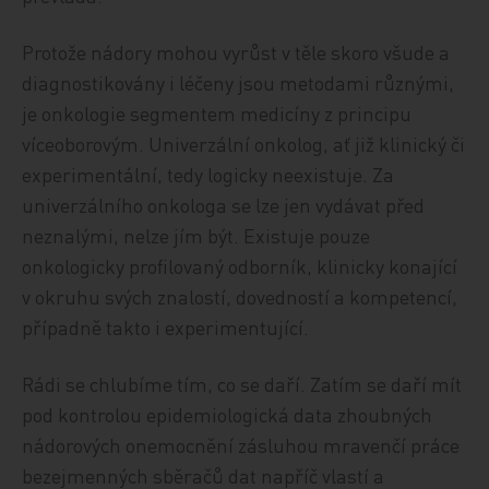
Protože nádory mohou vyrůst v těle skoro všude a
diagnostikovány i léčeny jsou metodami různými,
je onkologie segmentem medicíny z principu
víceoborovým. Univerzální onkolog, ať již klinický či
experimentální, tedy logicky neexistuje. Za
univerzálního onkologa se lze jen vydávat před
neznalými, nelze jím být. Existuje pouze
onkologicky profilovaný odborník, klinicky konající
v okruhu svých znalostí, dovedností a kompetencí,
případně takto i experimentující.
Rádi se chlubíme tím, co se daří. Zatím se daří mít
pod kontrolou epidemiologická data zhoubných
nádorových onemocnění zásluhou mravenčí práce
bezejmenných sběračů dat napříč vlastí a