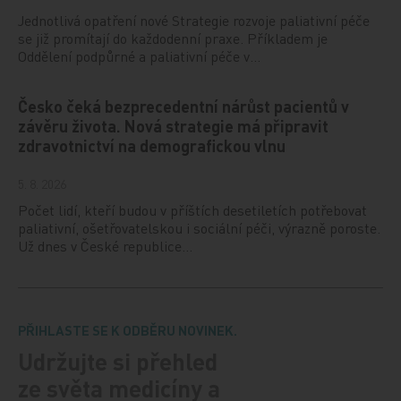
Jednotlivá opatření nové Strategie rozvoje paliativní péče
se již promítají do každodenní praxe. Příkladem je
Oddělení podpůrné a paliativní péče v…
Česko čeká bezprecedentní nárůst pacientů v
závěru života. Nová strategie má připravit
zdravotnictví na demografickou vlnu
5. 8. 2026
Počet lidí, kteří budou v příštích desetiletích potřebovat
paliativní, ošetřovatelskou i sociální péči, výrazně poroste.
Už dnes v České republice…
PŘIHLASTE SE K ODBĚRU NOVINEK.
Udržujte si přehled
ze světa medicíny a