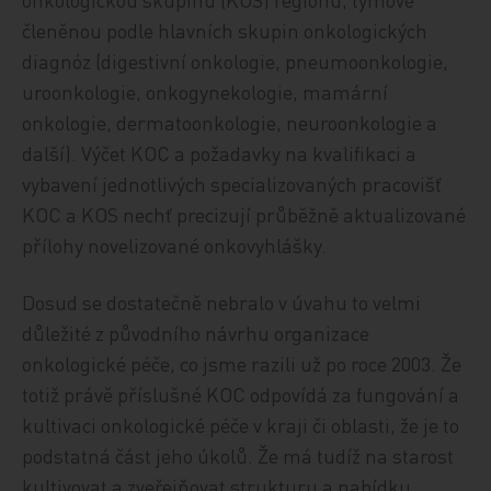
členěnou podle hlavních skupin onkologických
diagnóz (digestivní onkologie, pneumoonkologie,
uroonkologie, onkogynekologie, mamární
onkologie, dermatoonkologie, neuroonkologie a
další). Výčet KOC a požadavky na kvalifikaci a
vybavení jednotlivých specializovaných pracovišť
KOC a KOS nechť precizují průběžně aktualizované
přílohy novelizované onkovyhlášky.
Dosud se dostatečně nebralo v úvahu to velmi
důležité z původního návrhu organizace
onkologické péče, co jsme razili už po roce 2003. Že
totiž právě příslušné KOC odpovídá za fungování a
kultivaci onkologické péče v kraji či oblasti, že je to
podstatná část jeho úkolů. Že má tudíž na starost
kultivovat a zveřejňovat strukturu a nabídku