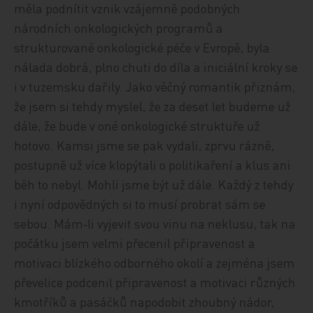
měla podnítit vznik vzájemně podobných
národních onkologických programů a
strukturované onkologické péče v Evropě, byla
nálada dobrá, plno chuti do díla a iniciální kroky se
i v tuzemsku dařily. Jako věčný romantik přiznám,
že jsem si tehdy myslel, že za deset let budeme už
dále, že bude v oné onkologické struktuře už
hotovo. Kamsi jsme se pak vydali, zprvu rázně,
postupně už více klopýtali o politikaření a klus ani
běh to nebyl. Mohli jsme být už dále. Každý z tehdy
i nyní odpovědných si to musí probrat sám se
sebou. Mám‑li vyjevit svou vinu na neklusu, tak na
počátku jsem velmi přecenil připravenost a
motivaci blízkého odborného okolí a zejména jsem
převelice podcenil připravenost a motivaci různých
kmotříků a pasáčků napodobit zhoubný nádor,