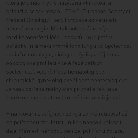
která je u nás mylně nazývána klinickou, a
přiblížila se tak obsahu ESMO (European Society of
Medical Oncology), tedy Evropské společnosti
interní onkologie. Má tak potenciál rozvíjet
medikamentózní léčbu nádorů. To je jistě v
pořádku, máme‑li kromě toho fungující Společnost
radiační onkologie, biologie a fyziky a zájem na
onkologické profilaci v celé řadě dalších
společností, včetně třeba hematologické,
chirurgické, gynekologické či gastroenterologické.
Je však potřeba reálný stav přiznat a tak také
korektně popisovat realitu médiím a veřejnosti.
Financování z veřejných zdrojů se má roubovat až
na potřebnou strukturu, nikoli naopak, jak se i
děje. Máme‑li náhodou peníze, pohříchu dotace,