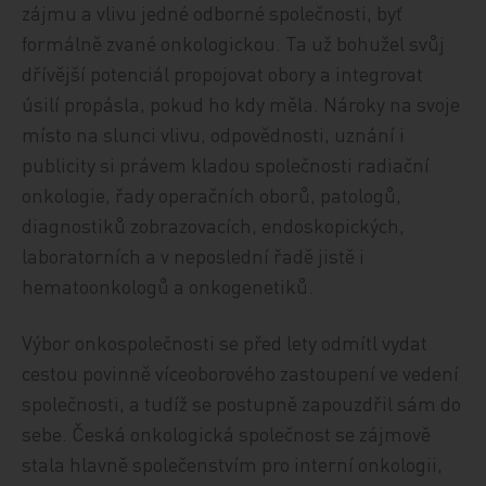
zájmu a vlivu jedné odborné společnosti, byť
formálně zvané onkologickou. Ta už bohužel svůj
dřívější potenciál propojovat obory a integrovat
úsilí propásla, pokud ho kdy měla. Nároky na svoje
místo na slunci vlivu, odpovědnosti, uznání i
publicity si právem kladou společnosti radiační
onkologie, řady operačních oborů, patologů,
diagnostiků zobrazovacích, endoskopických,
laboratorních a v neposlední řadě jistě i
hematoonkologů a onkogenetiků.
Výbor onkospolečnosti se před lety odmítl vydat
cestou povinně víceoborového zastoupení ve vedení
společnosti, a tudíž se postupně zapouzdřil sám do
sebe. Česká onkologická společnost se zájmově
stala hlavně společenstvím pro interní onkologii,