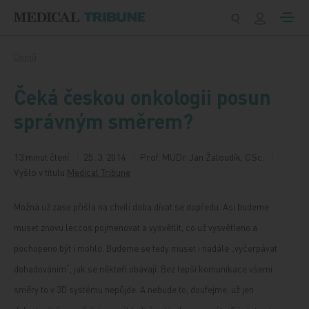
Přeskočit na obsah
Domů
Čeká českou onkologii posun
správným směrem?
13 minut čtení
25. 3. 2014
Prof. MUDr. Jan Žaloudík, CSc.
Vyšlo v titulu
Medical Tribune
Možná už zase přišla na chvíli doba dívat se dopředu. Asi budeme
muset znovu leccos pojmenovat a vysvětlit, co už vysvětleno a
pochopeno být i mohlo. Budeme se tedy muset i nadále „vyčerpávat
dohadováním“, jak se někteří obávají. Bez lepší komunikace všemi
směry to v 3D systému nepůjde. A nebude to, doufejme, už jen