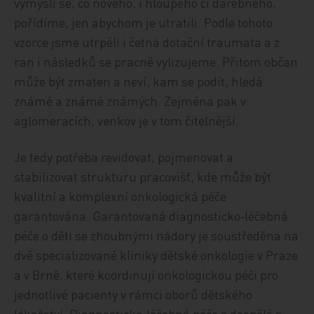
vymýšlí se, co nového, i hloupého či darebného,
pořídíme, jen abychom je utratili. Podle tohoto
vzorce jsme utrpěli i četná dotační traumata a z
ran i následků se pracně vylizujeme. Přitom občan
může být zmaten a neví, kam se podít, hledá
známé a známé známých. Zejména pak v
aglomeracích, venkov je v tom čitelnější.
Je tedy potřeba revidovat, pojmenovat a
stabilizovat strukturu pracovišť, kde může být
kvalitní a komplexní onkologická péče
garantována. Garantovaná diagnosticko‑léčebná
péče o děti se zhoubnými nádory je soustředěna na
dvě specializované kliniky dětské onkologie v Praze
a v Brně, které koordinují onkologickou péči pro
jednotlivé pacienty v rámci oborů dětského
lékařství. Diagnosticko‑léčebná péče o dospělé s