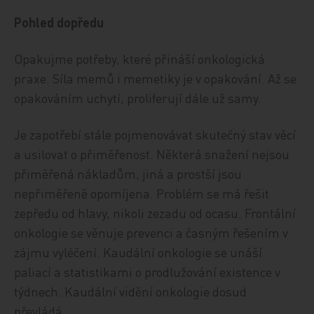
Pohled dopředu
Opakujme potřeby, které přináší onkologická
praxe. Síla memů i memetiky je v opakování. Až se
opakováním uchytí, proliferují dále už samy.
Je zapotřebí stále pojmenovávat skutečný stav věcí
a usilovat o přiměřenost. Některá snažení nejsou
přiměřená nákladům, jiná a prostší jsou
nepřiměřeně opomíjena. Problém se má řešit
zepředu od hlavy, nikoli zezadu od ocasu. Frontální
onkologie se věnuje prevenci a časným řešením v
zájmu vyléčení. Kaudální onkologie se unáší
paliací a statistikami o prodlužování existence v
týdnech. Kaudální vidění onkologie dosud
převládá.