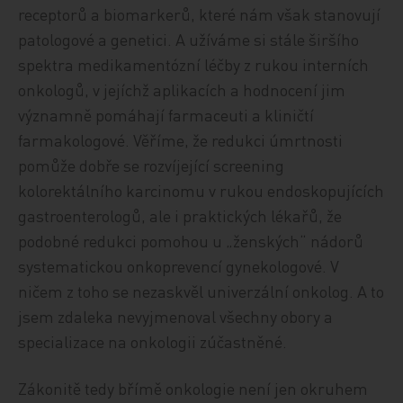
receptorů a biomarkerů, které nám však stanovují
patologové a genetici. A užíváme si stále širšího
spektra medikamentózní léčby z rukou interních
onkologů, v jejíchž aplikacích a hodnocení jim
významně pomáhají farmaceuti a kliničtí
farmakologové. Věříme, že redukci úmrtnosti
pomůže dobře se rozvíjející screening
kolorektálního karcinomu v rukou endoskopujících
gastroenterologů, ale i praktických lékařů, že
podobné redukci pomohou u „ženských“ nádorů
systematickou onkoprevencí gynekologové. V
ničem z toho se nezaskvěl univerzální onkolog. A to
jsem zdaleka nevyjmenoval všechny obory a
specializace na onkologii zúčastněné.
Zákonitě tedy břímě onkologie není jen okruhem