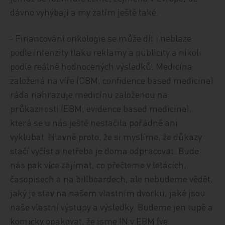
dávno vyhýbají a my zatím ještě také.
- Financování onkologie se může dít i neblaze
podle intenzity tlaku reklamy a publicity a nikoli
podle reálně hodnocených výsledků. Medicína
založená na víře (CBM, confidence based medicine)
ráda nahrazuje medicínu založenou na
průkaznosti (EBM, evidence based medicine),
která se u nás ještě nestačila pořádně ani
vyklubat. Hlavně proto, že si myslíme, že důkazy
stačí vyčíst a netřeba je doma odpracovat. Bude
nás pak více zajímat, co přečteme v letácích,
časopisech a na billboardech, ale nebudeme vědět,
jaký je stav na našem vlastním dvorku, jaké jsou
naše vlastní výstupy a výsledky. Budeme jen tupě a
komicky opakovat, že jsme IN v EBM (ve