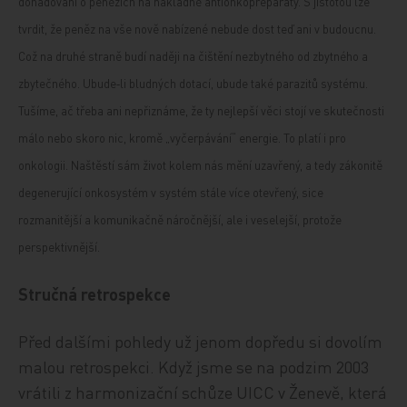
dohadování o penězích na nákladné antionkopreparáty. S jistotou lze
tvrdit, že peněz na vše nově nabízené nebude dost teď ani v budoucnu.
Což na druhé straně budí naději na čištění nezbytného od zbytného a
zbytečného. Ubude‑li bludných dotací, ubude také parazitů systému.
Tušíme, ač třeba ani nepřiznáme, že ty nejlepší věci stojí ve skutečnosti
málo nebo skoro nic, kromě „vyčerpávání“ energie. To platí i pro
onkologii. Naštěstí sám život kolem nás mění uzavřený, a tedy zákonitě
degenerující onkosystém v systém stále více otevřený, sice
rozmanitější a komunikačně náročnější, ale i veselejší, protože
perspektivnější.
Stručná retrospekce
Před dalšími pohledy už jenom dopředu si dovolím
malou retrospekci. Když jsme se na podzim 2003
vrátili z harmonizační schůze UICC v Ženevě, která