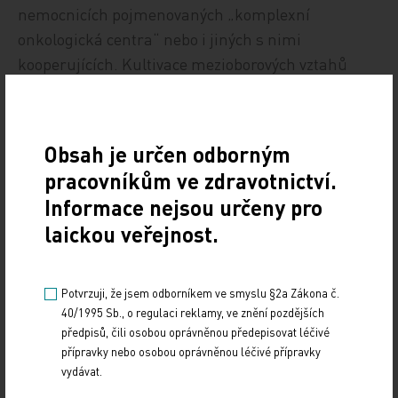
nemocnicích pojmenovaných „komplexní
onkologická centra“ nebo i jiných s nimi
kooperujících. Kultivace mezioborových vztahů
onkologicky profilovaných specialistů „zdola“ bude
i nadále znamenat pro klinickou onkologii více než
deklarace při setkávání či nesetkávání předsedů
Obsah je určen odborným
různých společností u lesklých kulatých stolů.
pracovníkům ve zdravotnictví.
Odbornější tým, než je VIK příslušná pro danou
Informace nejsou určeny pro
problematiku, nemáme a mít nebudeme, zejména
laickou veřejnost.
zajíkáme‑li se stále kontrolou kvality odborné péče.
I skeptiky či odpůrce a přátele volné entropie je
Potvrzuji, že jsem odborníkem ve smyslu §2a Zákona č.
třeba ujistit, že dříve či později organizace
40/1995 Sb., o regulaci reklamy, ve znění pozdějších
onkologické péče taková být musí, protože vývoj
předpisů, čili osobou oprávněnou předepisovat léčivé
přípravky nebo osobou oprávněnou léčivé přípravky
medicíny i nároky nemocných si to vynutí. Je to
vydávat.
navíc rozpočtově neutrální úsilí, jak se říkává v