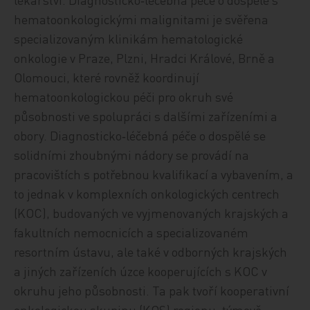
hematoonkologickými malignitami je svěřena
specializovaným klinikám hematologické
onkologie v Praze, Plzni, Hradci Králové, Brně a
Olomouci, které rovněž koordinují
hematoonkologickou péči pro okruh své
působnosti ve spolupráci s dalšími zařízeními a
obory. Diagnosticko‑léčebná péče o dospělé se
solidními zhoubnými nádory se provádí na
pracovištích s potřebnou kvalifikací a vybavením, a
to jednak v komplexních onkologických centrech
(KOC), budovaných ve vyjmenovaných krajských a
fakultních nemocnicích a specializovaném
resortním ústavu, ale také v odborných krajských
a jiných zařízeních úzce kooperujících s KOC v
okruhu jeho působnosti. Ta pak tvoří kooperativní
onkologickou skupinu (KOS) regionu, týmově