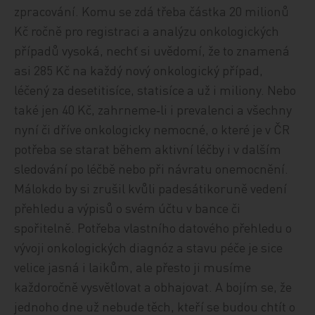
zpracování. Komu se zdá třeba částka 20 milionů
Kč ročně pro registraci a analýzu onkologických
případů vysoká, nechť si uvědomí, že to znamená
asi 285 Kč na každý nový onkologický případ,
léčený za desetitisíce, statisíce a už i miliony. Nebo
také jen 40 Kč, zahrneme‑li i prevalenci a všechny
nyní či dříve onkologicky nemocné, o které je v ČR
potřeba se starat během aktivní léčby i v dalším
sledování po léčbě nebo při návratu onemocnění.
Málokdo by si zrušil kvůli padesátikoruně vedení
přehledu a výpisů o svém účtu v bance či
spořitelně. Potřeba vlastního datového přehledu o
vývoji onkologických diagnóz a stavu péče je sice
velice jasná i laikům, ale přesto ji musíme
každoročně vysvětlovat a obhajovat. A bojím se, že
jednoho dne už nebude těch, kteří se budou chtít o