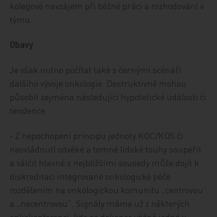
kolegové navzájem při běžné práci a rozhodování v
týmu.
Obavy
Je však nutno počítat také s černými scénáři
dalšího vývoje onkologie. Destruktivně mohou
působit zejména následující hypotetické události či
tendence:
- Z nepochopení principu jednoty KOC/KOS či
neovládnutí odvěké a temné lidské touhy soupeřit
a válčit hlavně s nejbližšími sousedy může dojít k
diskreditaci integrované onkologické péče
rozdělením na onkologickou komunitu „centrovou“
a „necentrovou“. Signály máme už z některých
onkokonferencí, kde se dokonce vážně jedná v