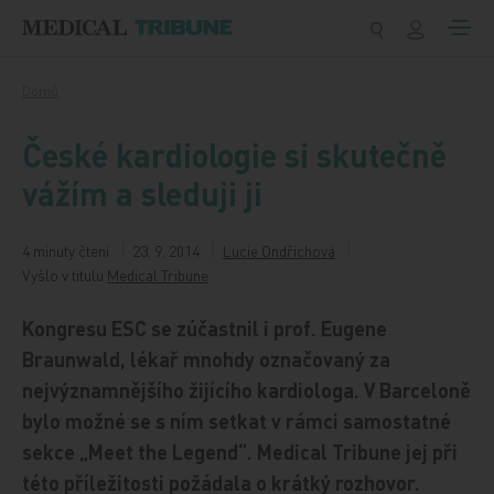
Přeskočit na obsah
Domů
České kardiologie si skutečně
vážím a sleduji ji
4 minuty čtení
23. 9. 2014
Lucie Ondřichová
Vyšlo v titulu
Medical Tribune
Kongresu ESC se zúčastnil i prof. Eugene
Braunwald, lékař mnohdy označovaný za
nejvýznamnějšího žijícího kardiologa. V Barceloně
bylo možné se s ním setkat v rámci samostatné
sekce „Meet the Legend“. Medical Tribune jej při
této příležitosti požádala o krátký rozhovor.