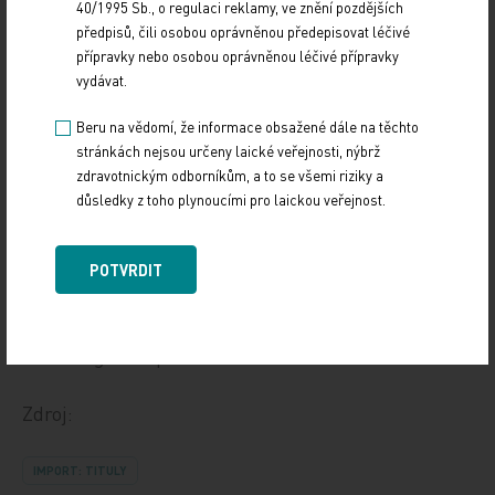
40/1995 Sb., o regulaci reklamy, ve znění pozdějších
sebe?
předpisů, čili osobou oprávněnou předepisovat léčivé
přípravky nebo osobou oprávněnou léčivé přípravky
Kardiologie je nyní opravdu na rozcestí, je v
vydávat.
podobném postavení, jako bylo interní lékařství
Beru na vědomí, že informace obsažené dále na těchto
před dvaceti lety. Myslím, že v udržení určité
stránkách nejsou určeny laické veřejnosti, nýbrž
celistvosti jste v Evropě mnohem úspěšnější než
zdravotnickým odborníkům, a to se všemi riziky a
my v USA – a pro českou kardiologii to platí
důsledky z toho plynoucími pro laickou veřejnost.
obzvlášť. V USA máme společnost zaměřenou na
srdeční selhání nebo společnost zabývající se
POTVRDIT
poruchami rytmu, zastřešující struktury ale
nejsou zdaleka tak silné jako Evropská
kardiologická společnost.
Zdroj:
IMPORT: TITULY