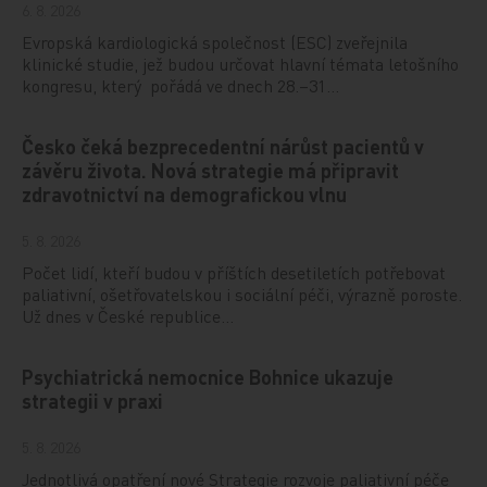
6. 8. 2026
Evropská kardiologická společnost (ESC) zveřejnila
klinické studie, jež budou určovat hlavní témata letošního
kongresu, který pořádá ve dnech 28.–31…
Česko čeká bezprecedentní nárůst pacientů v
závěru života. Nová strategie má připravit
zdravotnictví na demografickou vlnu
5. 8. 2026
Počet lidí, kteří budou v příštích desetiletích potřebovat
paliativní, ošetřovatelskou i sociální péči, výrazně poroste.
Už dnes v České republice…
Psychiatrická nemocnice Bohnice ukazuje
strategii v praxi
5. 8. 2026
Jednotlivá opatření nové Strategie rozvoje paliativní péče