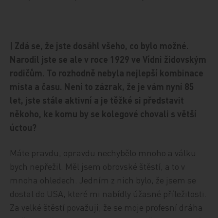
| Zdá se, že jste dosáhl všeho, co bylo možné.
Narodil jste se ale v roce 1929 ve Vídni židovským
rodičům. To rozhodně nebyla nejlepší kombinace
místa a času. Není to zázrak, že je vám nyní 85
let, jste stále aktivní a je těžké si představit
někoho, ke komu by se kolegové chovali s větší
úctou?
Máte pravdu, opravdu nechybělo mnoho a válku
bych nepřežil. Měl jsem obrovské štěstí, a to v
mnoha ohledech. Jedním z nich bylo, že jsem se
dostal do USA, které mi nabídly úžasné příležitosti.
Za velké štěstí považuji, že se moje profesní dráha