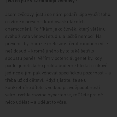
| Na co jste v kardiologii zvědavý?
Jsem zvědavý, jestli se nám podaří lépe využít toho,
co víme o prevenci kardiovaskulárních
onemocnění. To říkám jako člověk, který většinu
svého života věnoval studiu a léčbě nemocí. Na
prevenci bychom se měli soustředit mnohem více
než dosud – kromě jiného by to také šetřilo
spoustu peněz. Věřím v potenciál genetiky, kdy
podle genetického profilu budeme hledat rizikové
jedince a jim pak věnovat specifickou pozornost – a
třeba už od dětství. Když zjistíte, že se u
konkrétního dítěte s velkou pravděpodobností
velmi rychle rozvine hypertenze, můžete pro ně
něco udělat – a udělat to včas.