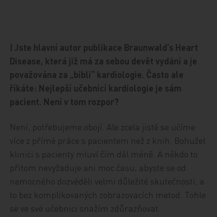
| Jste hlavní autor publikace Braunwald’s Heart
Disease, která již má za sebou devět vydání a je
považována za „bibli“ kardiologie. Často ale
říkáte: Nejlepší učebnicí kardiologie je sám
pacient. Není v tom rozpor?
Není, potřebujeme obojí. Ale zcela jistě se učíme
více z přímé práce s pacientem než z knih. Bohužel
klinici s pacienty mluví čím dál méně. A někdo to
přitom nevyžaduje ani moc času, abyste se od
nemocného dozvěděli velmi důležité skutečnosti, a
to bez komplikovaných zobrazovacích metod. Tohle
se ve své učebnici snažím zdůrazňovat.