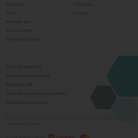
Naše tituly
Přihlášení
Autoři
Kontakt
Kalendář akcí
Znalostní testy
Personální inzerce
Obchodní podmínky
Ochrana osobních údajů
Podmínky užití
Obchodní podmínky předplatného
Odstoupení od smlouvy
Fotografie jsou ilustrační, všechny zobrazené osoby jsou modelem. Zdroj:
Shutterstock, iStock.
© 2026 Medical Tribune