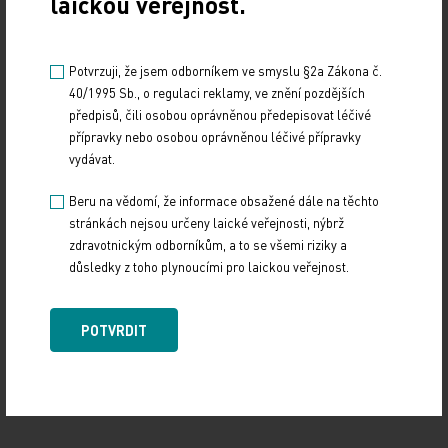
laickou veřejnost.
Potvrzuji, že jsem odborníkem ve smyslu §2a Zákona č.
40/1995 Sb., o regulaci reklamy, ve znění pozdějších
| V současné době máte rámcové smlouvy v
předpisů, čili osobou oprávněnou předepisovat léčivé
oblasti PPOL se Sdružením soukromých
přípravky nebo osobou oprávněnou léčivé přípravky
gynekologů a Grémiem majitelů lékáren. Budete
vydávat.
o totéž usilovat i s Českou lékařskou komorou?
Beru na vědomí, že informace obsažené dále na těchto
stránkách nejsou určeny laické veřejnosti, nýbrž
Budeme usilovat o rámcové smlouvy se všemi
zdravotnickým odborníkům, a to se všemi riziky a
sdruženími lékařů v ČR, Českou lékařskou
důsledky z toho plynoucími pro laickou veřejnost.
komoru nevyjímaje. Pro členy komory a sdružení
máme připraveny výhodné podmínky nejenom v
POTVRDIT
pojištění odpovědnosti, ale také v dalších
oblastech.