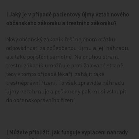
| Jaký je v případě pacientovy újmy vztah nového
občanského zákoníku a trestního zákoníku?
Nový občanský zákoník řeší nejenom otázku
odpovědnosti za způsobenou újmu a její náhradu,
ale také pojištění samotné. Na druhou stranu
trestní zákoník umožňuje proti žalované straně,
tedy v tomto případě lékaři, zahájit také
trestněprávní řízení. To však zpravidla náhradu
újmy nezahrnuje a poškozeny pak musí vstoupit
do občanskoprávního řízení.
| Můžete přiblížit, jak funguje vyplácení náhrady