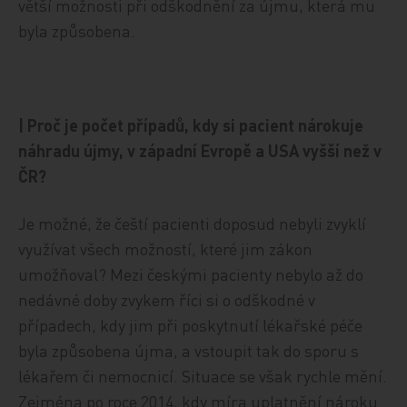
větší možnosti při odškodnění za újmu, která mu
byla způsobena.
| Proč je počet případů, kdy si pacient nárokuje
náhradu újmy, v západní Evropě a USA vyšší než v
ČR?
Je možné, že čeští pacienti doposud nebyli zvyklí
využívat všech možností, které jim zákon
umožňoval? Mezi českými pacienty nebylo až do
nedávné doby zvykem říci si o odškodné v
případech, kdy jim při poskytnutí lékařské péče
byla způsobena újma, a vstoupit tak do sporu s
lékařem či nemocnicí. Situace se však rychle mění.
Zejména po roce 2014, kdy míra uplatnění nároku