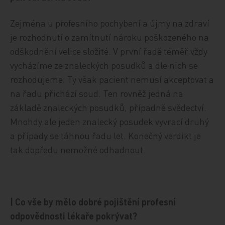
Zejména u profesního pochybení a újmy na zdraví
je rozhodnutí o zamítnutí nároku poškozeného na
odškodnění velice složité. V první řadě téměř vždy
vycházíme ze znaleckých posudků a dle nich se
rozhodujeme. Ty však pacient nemusí akceptovat a
na řadu přichází soud. Ten rovněž jedná na
základě znaleckých posudků, případně svědectví.
Mnohdy ale jeden znalecký posudek vyvrací druhý
a případy se táhnou řadu let. Konečný verdikt je
tak dopředu nemožné odhadnout.
| Co vše by mělo dobré pojištění profesní
odpovědnosti lékaře pokrývat?