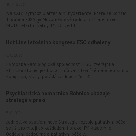
10. 4. 2026
Na XXIV. sympoziu arteriální hypertenze, které se konalo
1. dubna 2026 na Novoměstské radnici v Praze, uvedl
MUDr. Martin Šatný, Ph.D., ze III.…
Hot Line letošního kongresu ESC odhaleny
6. 8. 2026
Evropská kardiologická společnost (ESC) zveřejnila
klinické studie, jež budou určovat hlavní témata letošního
kongresu, který pořádá ve dnech 28.–31…
Psychiatrická nemocnice Bohnice ukazuje
strategii v praxi
5. 8. 2026
Jednotlivá opatření nové Strategie rozvoje paliativní péče
se již promítají do každodenní praxe. Příkladem je
Oddělení podpůrné a paliativní péče v…