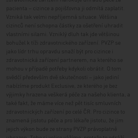
pacienta – cizince a pojišťovna ji odmítá zaplatit.
Vzniká tak velmi nepříjemná situace. Většina
cizinců není schopna částky za ošetření uhradit
vlastními silami. Vzniklý dluh tak jde většinou
bohužel k tíži zdravotnického zařízení. PVZP se
jako lídr trhu opravdu snaží být pro cizince i
zdravotnická zařízení partnerem, na kterého se
mohou v případě potřeby kdykoli obrátit. O tom
svědčí především dvě skutečnosti – jako jediní
nabízíme produkt Exclusive, ze kterého je bez
výjimky hrazena veškerá péče za našeho klienta, a
také fakt, že máme více než pět tisíc smluvních
zdravotnických zařízení po celé ČR. Pro cizince to
znamená jistotu péče a pro lékaře jistotu, že jim
jejich výkon bude ze strany PVZP právoplatně
uhrazen. Toho si velice vážíme, protože to odráží