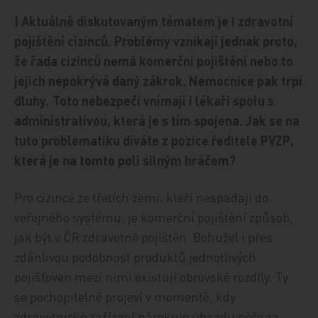
| Aktuálně diskutovaným tématem je i zdravotní
pojištění cizinců. Problémy vznikají jednak proto,
že řada cizinců nemá komerční pojištění nebo to
jejich nepokrývá daný zákrok. Nemocnice pak trpí
dluhy. Toto nebezpečí vnímají i lékaři spolu s
administrativou, která je s tím spojena. Jak se na
tuto problematiku díváte z pozice ředitele PVZP,
která je na tomto poli silným hráčem?
Pro cizince ze třetích zemí, kteří nespadají do
veřejného systému, je komerční pojištění způsob,
jak být v ČR zdravotně pojištěn. Bohužel i přes
zdánlivou podobnost produktů jednotlivých
pojišťoven mezi nimi existují obrovské rozdíly. Ty
se pochopitelně projeví v momentě, kdy
zdravotnické zařízení nárokuje úhradu péče za