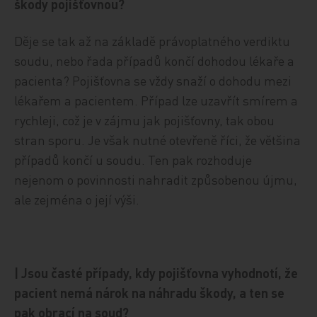
škody pojišťovnou?
Děje se tak až na základě právoplatného verdiktu
soudu, nebo řada případů končí dohodou lékaře a
pacienta? Pojišťovna se vždy snaží o dohodu mezi
lékařem a pacientem. Případ lze uzavřít smírem a
rychleji, což je v zájmu jak pojišťovny, tak obou
stran sporu. Je však nutné otevřeně říci, že většina
případů končí u soudu. Ten pak rozhoduje
nejenom o povinnosti nahradit způsobenou újmu,
ale zejména o její výši.
| Jsou časté případy, kdy pojišťovna vyhodnotí, že
pacient nemá nárok na náhradu škody, a ten se
pak obrací na soud?