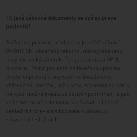
| O jaké zákonné dokumenty se opírají práva
pacientů?
Stěžejním právním předpisem je určitě zákon č.
89/2012 Sb., občanský zákoník, známý také jako
nový občanský zákoník. Ten je z hlediska PPOL
primární. Právo pacienta na lékařskou péči na
úrovni odpovídající nejvyššímu dosaženému
vědeckému poznání, což v praxi znamená na péči v
nejvyšší možné kvalitě za daných podmínek, je pak
v obecné rovině zakotveno například i v Listině
základních práv a svobod nebo v zákonu o
zdravotních službách.