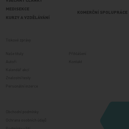
VŠECHNY ČLÁNKY
MEDISEKCE
KOMERČNÍ SPOLUPRÁCE
KURZY A VZDĚLÁVÁNÍ
Tiskové zprávy
Naše tituly
Přihlášení
Autoři
Kontakt
Kalendář akcí
Znalostní testy
Personální inzerce
Obchodní podmínky
Ochrana osobních údajů
Podmínky užití