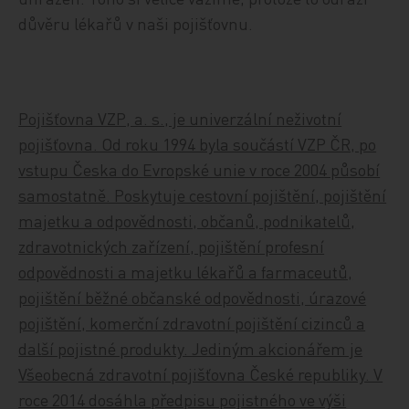
důvěru lékařů v naši pojišťovnu.
Pojišťovna VZP, a. s., je univerzální neživotní
pojišťovna. Od roku 1994 byla součástí VZP ČR, po
vstupu Česka do Evropské unie v roce 2004 působí
samostatně. Poskytuje cestovní pojištění, pojištění
majetku a odpovědnosti, občanů, podnikatelů,
zdravotnických zařízení, pojištění profesní
odpovědnosti a majetku lékařů a farmaceutů,
pojištění běžné občanské odpovědnosti, úrazové
pojištění, komerční zdravotní pojištění cizinců a
další pojistné produkty. Jediným akcionářem je
Všeobecná zdravotní pojišťovna České republiky. V
roce 2014 dosáhla předpisu pojistného ve výši