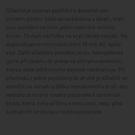
Důležité je sjednat pojištění s dostatečným
limitem plnění. Stále se setkáváme s lékaři, kteří
jsou pojištěni na limit jeden nebo dva miliony
korun. To však nezřídka na krytí škody nestačí. My
doporučujeme minimální limit 10 mil. Kč, spíše
více. Další důležitou položkou je tzv. nemajetková
újma při zásahu do práva na ochranu osobnosti,
kterou stále ještě mnoho pojistek neobsahuje. Při
přechodu z jedné pojišťovny do druhé je důležité se
zaměřit na rozsah a délku retroaktivního krytí, aby
nedošlo ze strany nového pojistitele k zamítnutí
škody, která měla příčinu v minulosti, resp. před
sjednáním smlouvy u nového pojistitele.