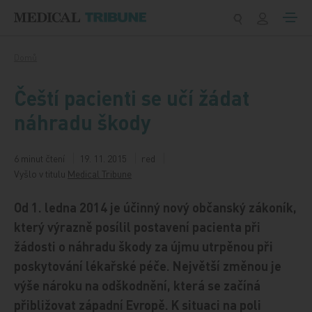
Přeskočit na obsah
Domů
Čeští pacienti se učí žádat
náhradu škody
6 minut čtení
19. 11. 2015
red
Vyšlo v titulu
Medical Tribune
Od 1. ledna 2014 je účinný nový občanský zákoník,
který výrazně posílil postavení pacienta při
žádosti o náhradu škody za újmu utrpěnou při
poskytování lékařské péče. Největší změnou je
výše nároku na odškodnění, která se začíná
přibližovat západní Evropě. K situaci na poli