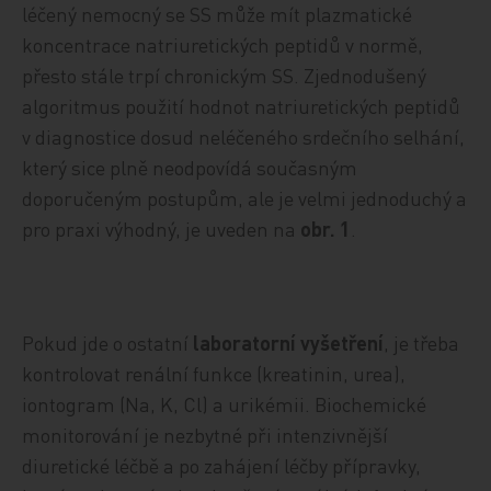
léčený nemocný se SS může mít plazmatické
koncentrace natriuretických peptidů v normě,
přesto stále trpí chronickým SS. Zjednodušený
algoritmus použití hodnot natriuretických peptidů
v diagnostice dosud neléčeného srdečního selhání,
který sice plně neodpovídá současným
doporučeným postupům, ale je velmi jednoduchý a
pro praxi výhodný, je uveden na
obr. 1
.
Pokud jde o ostatní
laboratorní vyšetření
, je třeba
kontrolovat renální funkce (kreatinin, urea),
iontogram (Na, K, Cl) a urikémii. Biochemické
monitorování je nezbytné při intenzivnější
diuretické léčbě a po zahájení léčby přípravky,