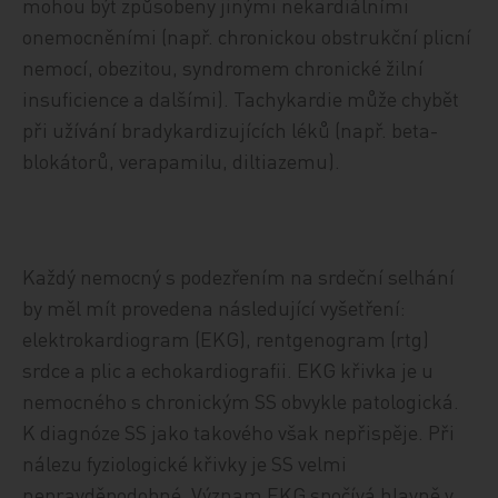
mohou být způsobeny jinými nekardiálními
onemocněními (např. chronickou obstrukční plicní
nemocí, obezitou, syndromem chronické žilní
insuficience a dalšími). Tachykardie může chybět
při užívání bradykardizujících léků (např. beta-
blokátorů, verapamilu, diltiazemu).
Každý nemocný s podezřením na srdeční selhání
by měl mít provedena následující vyšetření:
elektrokardiogram (EKG), rentgenogram (rtg)
srdce a plic a echokardiografii. EKG křivka je u
nemocného s chronickým SS obvykle patologická.
K diagnóze SS jako takového však nepřispěje. Při
nálezu fyziologické křivky je SS velmi
nepravděpodobné. Význam EKG spočívá hlavně v