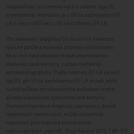
hospitalizací je u nemocných s oběma typy SS
srovnatelná, mortalita je u SS se zachovanou EF
LK o něco nižší než u SS se sníženou EF LK.
Pro stanovení diagnózy SS musí mít nemocný
typické potíže a klinické známky onemocnění.
Musí mít také objektivně dokumentovanou
dysfunkci levé komory, v praxi nejčastěji
echokardiograficky. Podle hodnoty EF LK se určí
typ SS, při SS se zachovanou EF LK je pak ještě
nutný průkaz strukturálního poškození srdce
a/nebo diastolické dysfunkce levé komory.
Stanovení správné diagnózy, zejména u dosud
neléčených nemocných, může významně
napomoci plazmatická koncentrace
natriuretických peptidů. (Kap Kardiol 2015;7:89–93)