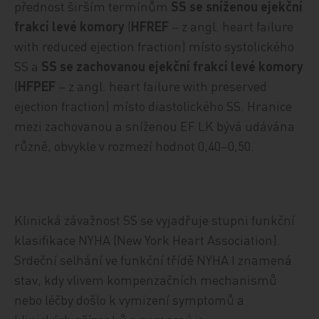
přednost širším termínům
SS se sníženou ejekční
frakcí levé komory
(
HFREF
– z angl. heart failure
with reduced ejection fraction) místo systolického
SS a
SS se zachovanou ejekční frakcí levé komory
(
HFPEF
– z angl. heart failure with preserved
ejection fraction) místo diastolického SS. Hranice
mezi zachovanou a sníženou EF LK bývá udávána
různě, obvykle v rozmezí hodnot 0,40–0,50.
Klinická závažnost SS se vyjadřuje stupni funkční
klasifikace NYHA (New York Heart Association).
Srdeční selhání ve funkční třídě NYHA I znamená
stav, kdy vlivem kompenzačních mechanismů
nebo léčby došlo k vymizení symptomů a