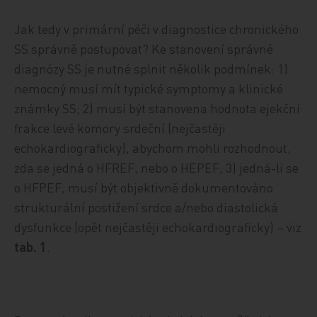
Jak tedy v primární péči v diagnostice chronického
SS správně postupovat? Ke stanovení správné
diagnózy SS je nutné splnit několik podmínek: 1)
nemocný musí mít typické symptomy a klinické
známky SS; 2) musí být stanovena hodnota ejekční
frakce levé komory srdeční (nejčastěji
echokardiograficky), abychom mohli rozhodnout,
zda se jedná o HFREF, nebo o HEPEF; 3) jedná-li se
o HFPEF, musí být objektivně dokumentováno
strukturální postižení srdce a/nebo diastolická
dysfunkce (opět nejčastěji echokardiograficky) – viz
tab. 1
.