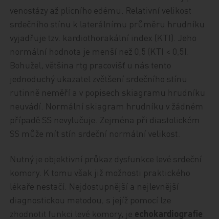
venostázy až plicního edému. Relativní velikost
srdečního stínu k laterálnímu průměru hrudníku
vyjadřuje tzv. kardiothorakální index (KTI). Jeho
normální hodnota je menší než 0,5 (KTI < 0,5).
Bohužel, většina rtg pracovišť u nás tento
jednoduchý ukazatel zvětšení srdečního stínu
rutinně neměří a v popisech skiagramu hrudníku
neuvádí. Normální skiagram hrudníku v žádném
případě SS nevylučuje. Zejména při diastolickém
SS může mít stín srdeční normální velikost.
Nutný je objektivní průkaz dysfunkce levé srdeční
komory. K tomu však již možnosti praktického
lékaře nestačí. Nejdostupnější a nejlevnější
diagnostickou metodou, s jejíž pomocí lze
zhodnotit funkci levé komory, je
echokardiografie
.