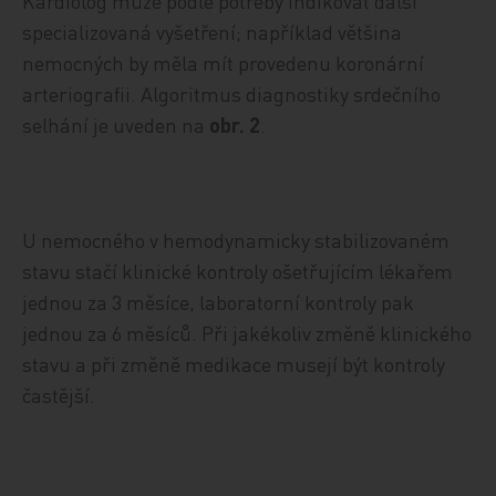
Kardiolog může podle potřeby indikovat další
specializovaná vyšetření; například většina
nemocných by měla mít provedenu koronární
arteriografii. Algoritmus diagnostiky srdečního
selhání je uveden na
obr. 2
.
U nemocného v hemodynamicky stabilizovaném
stavu stačí klinické kontroly ošetřujícím lékařem
jednou za 3 měsíce, laboratorní kontroly pak
jednou za 6 měsíců. Při jakékoliv změně klinického
stavu a při změně medikace musejí být kontroly
častější.