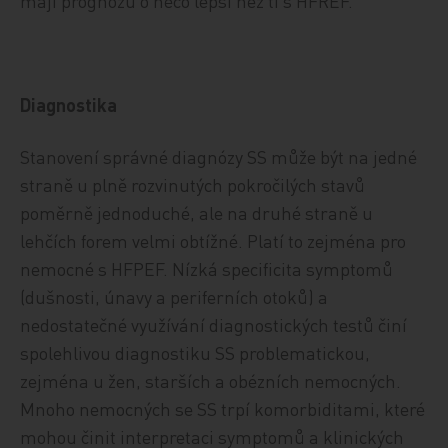
mají prognózu o něco lepší než ti s HFREF.
Diagnostika
Stanovení správné diagnózy SS může být na jedné
straně u plně rozvinutých pokročilých stavů
poměrně jednoduché, ale na druhé straně u
lehčích forem velmi obtížné. Platí to zejména pro
nemocné s HFPEF. Nízká specificita symptomů
(dušnosti, únavy a periferních otoků) a
nedostatečné využívání diagnostických testů činí
spolehlivou diagnostiku SS problematickou,
zejména u žen, starších a obézních nemocných.
Mnoho nemocných se SS trpí komorbiditami, které
mohou činit interpretaci symptomů a klinických