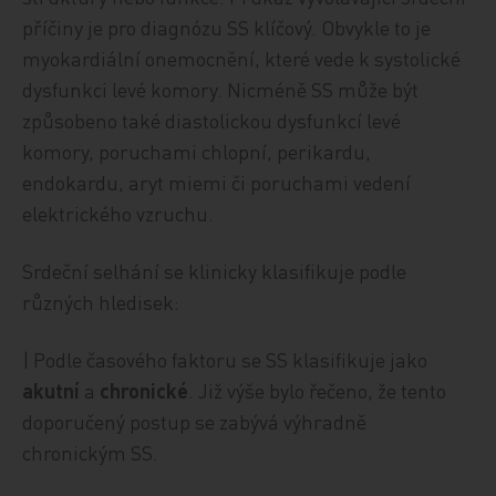
příčiny je pro diagnózu SS klíčový. Obvykle to je
myokardiální onemocnění, které vede k systolické
dysfunkci levé komory. Nicméně SS může být
způsobeno také diastolickou dysfunkcí levé
komory, poruchami chlopní, perikardu,
endokardu, aryt miemi či poruchami vedení
elektrického vzruchu.
Srdeční selhání se klinicky klasifikuje podle
různých hledisek:
| Podle časového faktoru se SS klasifikuje jako
akutní
a
chronické
. Již výše bylo řečeno, že tento
doporučený postup se zabývá výhradně
chronickým SS.