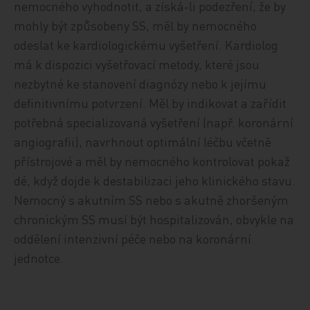
nemocného vyhodnotit, a získá-li podezření, že by
mohly být způsobeny SS, měl by nemocného
odeslat ke kardiologickému vyšetření. Kardiolog
má k dispozici vyšetřovací metody, které jsou
nezbytné ke stanovení diagnózy nebo k jejímu
definitivnímu potvrzení. Měl by indikovat a zařídit
potřebná specializovaná vyšetření (např. koronární
angiografii), navrhnout optimální léčbu včetně
přístrojové a měl by nemocného kontrolovat pokaž
dé, když dojde k destabilizaci jeho klinického stavu.
Nemocný s akutním SS nebo s akutně zhoršeným
chronickým SS musí být hospitalizován, obvykle na
oddělení intenzivní péče nebo na koronární
jednotce.