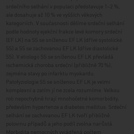
srdečního selhání v populaci představuje 1–2 %,
ale dosahuje až 10 % ve vyšších věkových
kategoriích. V současnosti dělíme srdeční selhání
podle hodnoty ejekční frakce levé komory srdeční
(EF LK) na SS se sníženou EF LK (dříve systolické
SS) a SS se zachovanou EF LK (dříve diastolické
SS). V etiologii SS se sníženou EF LK převládá
ischemická choroba srdeční (přibližně 70 %),
zejména stavy po infarktu myokardu.
Patofyziologie SS se sníženou EF LK je velmi
komplexní a zatím jí ne zcela rozumíme. Velkou
roli nepochybně hrají mnohočetné komorbidity,
především hypertenze a diabetes mellitus. Srdeční
selhání se zachovanou EF LK tvoří přibližně
polovinu případů a jeho podíl zvolna narůstá.
Morbidita nemocných vyjádřená počtem