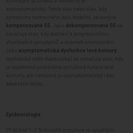
klinických příznaků a nemocný je
asymptomatický. Tento stav nebo stav, kdy
symptomy nemocného jsou stabilní, se nazývá
kompenzované SS
. Jako
dekompenzované SS
se
označuje stav, kdy dochází k progresivnímu
zhoršování symptomů a známek onemocnění.
Jako
asymptomatická dysfunkce levé komory
(systolická nebo diastolická) se označuje stav, kdy
je objektivně prokázána porušená funkce levé
komory, ale nemocný je asymptomatický i bez
adekvátní léčby.
Epidemiologie
Přibližně 1–2 % dospělé populace ve vyspělých