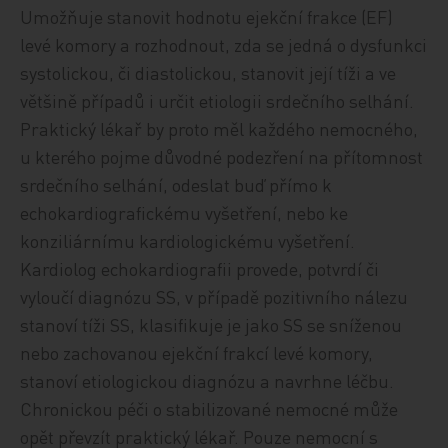
Umožňuje stanovit hodnotu ejekční frakce (EF)
levé komory a rozhodnout, zda se jedná o dysfunkci
systolickou, či diastolickou, stanovit její tíži a ve
většině případů i určit etiologii srdečního selhání.
Praktický lékař by proto měl každého nemocného,
u kterého pojme důvodné podezření na přítomnost
srdečního selhání, odeslat buď přímo k
echokardiografickému vyšetření, nebo ke
konziliárnímu kardiologickému vyšetření.
Kardiolog echokardiografii provede, potvrdí či
vyloučí diagnózu SS, v případě pozitivního nálezu
stanoví tíži SS, klasifikuje je jako SS se sníženou
nebo zachovanou ejekční frakcí levé komory,
stanoví etiologickou diagnózu a navrhne léčbu.
Chronickou péči o stabilizované nemocné může
opět převzít praktický lékař. Pouze nemocní s