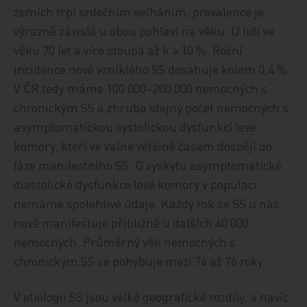
zemích trpí srdečním selháním, prevalence je
výrazně závislá u obou pohlaví na věku. U lidí ve
věku 70 let a více stoupá až k ≥ 10 %. Roční
incidence nově vzniklého SS dosahuje kolem 0,4 %.
V ČR tedy máme 100 000–200 000 nemocných s
chronickým SS a zhruba stejný počet nemocných s
asymptomatickou systolickou dysfunkcí levé
komory, kteří ve valné většině časem dospějí do
fáze manifestního SS. O výskytu asymptomatické
diastolické dysfunkce levé komory v populaci
nemáme spolehlivé údaje. Každý rok se SS u nás
nově manifestuje přibližně u dalších 40 000
nemocných. Průměrný věk nemocných s
chronickým SS se pohybuje mezi 74 až 76 roky.
V etiologii SS jsou velké geografické rozdíly, a navíc