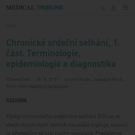
Přeskočit na obsah
Domů
Chronické srdeční selhání, 1.
část. Terminologie,
epidemiologie a diagnostika
15 minut čtení
29. 10. 2015
Jaromír Hradec, Svatopluk Býma
Vyšlo v titulu
Kapitoly z kardiologie
SOUHRN
Výskyt chronického srdečního selhání (SS) se ve
všech rozvinutých zemích neustále zvyšuje, souvisí
to především se stárnutím populace. Prevalence