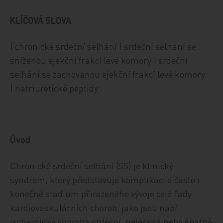
KLÍČOVÁ SLOVA
| chronické srdeční selhání | srdeční selhání se
sníženou ejekční frakcí levé komory | srdeční
selhání se zachovanou ejekční frakcí levé komory
| natriuretické peptidy
Úvod
Chronické srdeční selhání (SS) je klinický
syndrom, který představuje komplikaci a často i
konečné stadium přirozeného vývoje celé řady
kardiovaskulárních chorob, jako jsou např.
ischemická choroba srdeční, neléčená nebo špatně