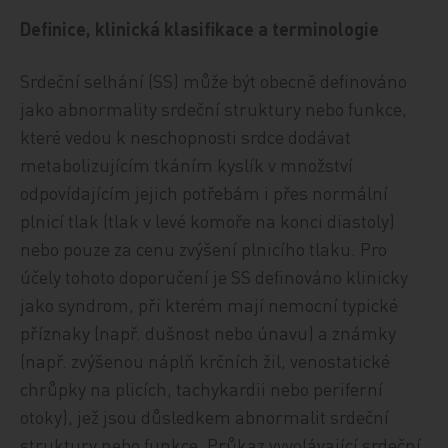
Definice, klinická klasifikace a terminologie
Srdeční selhání (SS) může být obecně definováno
jako abnormality srdeční struktury nebo funkce,
které vedou k neschopnosti srdce dodávat
metabolizujícím tkáním kyslík v množství
odpovídajícím jejich potřebám i přes normální
plnicí tlak (tlak v levé komoře na konci diastoly)
nebo pouze za cenu zvýšení plnicího tlaku. Pro
účely tohoto doporučení je SS definováno klinicky
jako syndrom, při kterém mají nemocní typické
příznaky (např. dušnost nebo únavu) a známky
(např. zvýšenou náplň krčních žil, venostatické
chrůpky na plicích, tachykardii nebo periferní
otoky), jež jsou důsledkem abnormalit srdeční
struktury nebo funkce. Průkaz vyvolávající srdeční