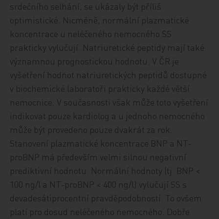
srdečního selhání, se ukázaly být příliš
optimistické. Nicméně, normální plazmatické
koncentrace u neléčeného nemocného SS
prakticky vylučují. Natriuretické peptidy mají také
významnou prognostickou hodnotu. V ČR je
vyšetření hodnot natriuretických peptidů dostupné
v biochemické laboratoři prakticky každé větší
nemocnice. V současnosti však může toto vyšetření
indikovat pouze kardiolog a u jednoho nemocného
může být provedeno pouze dvakrát za rok.
Stanovení plazmatické koncentrace BNP a NT-
proBNP má především velmi silnou negativní
prediktivní hodnotu. Normální hodnoty (tj. BNP <
100 ng/l a NT-proBNP < 400 ng/l) vylučují SS s
devadesátiprocentní pravděpodobností. To ovšem
platí pro dosud neléčeného nemocného. Dobře