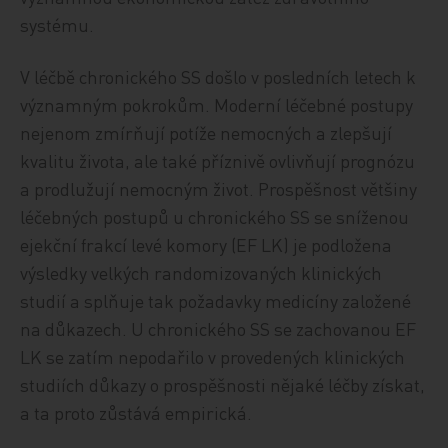
systému.
V léčbě chronického SS došlo v posledních letech k
významným pokrokům. Moderní léčebné postupy
nejenom zmírňují potíže nemocných a zlepšují
kvalitu života, ale také příznivě ovlivňují prognózu
a prodlužují nemocným život. Prospěšnost většiny
léčebných postupů u chronického SS se sníženou
ejekční frakcí levé komory (EF LK) je podložena
výsledky velkých randomizovaných klinických
studií a splňuje tak požadavky medicíny založené
na důkazech. U chronického SS se zachovanou EF
LK se zatím nepodařilo v provedených klinických
studiích důkazy o prospěšnosti nějaké léčby získat,
a ta proto zůstává empirická.