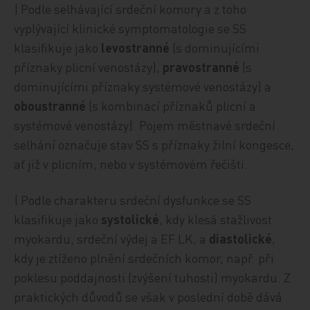
| Podle selhávající srdeční komory a z toho
vyplývající klinické symptomatologie se SS
klasifikuje jako
levostranné
(s dominujícími
příznaky plicní venostázy),
pravostranné
(s
dominujícími příznaky systémové venostázy) a
oboustranné
(s kombinací příznaků plicní a
systémové venostázy). Pojem městnavé srdeční
selhání označuje stav SS s příznaky žilní kongesce,
ať již v plicním, nebo v systémovém řečišti.
| Podle charakteru srdeční dysfunkce se SS
klasifikuje jako
systolické
, kdy klesá stažlivost
myokardu, srdeční výdej a EF LK, a
diastolické
,
kdy je ztíženo plnění srdečních komor, např. při
poklesu poddajnosti (zvýšení tuhosti) myokardu. Z
praktických důvodů se však v poslední době dává