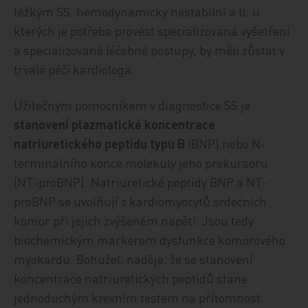
těžkým SS, hemodynamicky nestabilní a ti, u
kterých je potřeba provést specializovaná vyšetření
a specializované léčebné postupy, by měli zůstat v
trvalé péči kardiologa.
Užitečným pomocníkem v diagnostice SS je
stanovení plazmatické koncentrace
natriuretického peptidu typu B
(BNP) nebo N-
terminálního konce molekuly jeho prekursoru
(NT-proBNP). Natriuretické peptidy BNP a NT-
proBNP se uvolňují z kardiomyocytů srdečních
komor při jejich zvýšeném napětí. Jsou tedy
biochemickým markerem dysfunkce komorového
myokardu. Bohužel, naděje, že se stanovení
koncentrace natriuretických peptidů stane
jednoduchým krevním testem na přítomnost