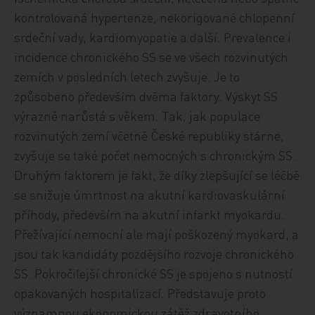
kontrolovaná hypertenze, nekorigované chlopenní
srdeční vady, kardiomyopatie a další. Prevalence i
incidence chronického SS se ve všech rozvinutých
zemích v posledních letech zvyšuje. Je to
způsobeno především dvěma faktory. Výskyt SS
výrazně narůstá s věkem. Tak, jak populace
rozvinutých zemí včetně České republiky stárne,
zvyšuje se také počet nemocných s chronickým SS.
Druhým faktorem je fakt, že díky zlepšující se léčbě
se snižuje úmrtnost na akutní kardiovaskulární
příhody, především na akutní infarkt myokardu.
Přežívající nemocní ale mají poškozený myokard, a
jsou tak kandidáty pozdějšího rozvoje chronického
SS. Pokročilejší chronické SS je spojeno s nutností
opakovaných hospitalizací. Představuje proto
významnou ekonomickou zátěž zdravotního