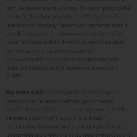
tom, že pomáhá určit etiologii SS (např. patologické
kmity Q jako obraz prodělaného IM, hypertrofie
levé komory, blokády Tawarových ramének apod.).
Je také důležité pro rozhodování o správné léčbě
(např. kontrola srdeční frekvence, antikoagulace
při fibrilaci síní, kardiostimulace při
bradyarytmiích nebo srdeční resynchronizační
léčba při blokádě levého Tawarova raménka –
BLRT).
Rtg srdce a plic
má při vyšetření nemocných s
podezřením na srdeční selhání jen omezené
využití. Nejdůležitější je asi pro rozpoznání jiných,
zejména plicních příčin potíží a známek
nemocného. U nemocných s pokročilým SS může
ukázat dilataci srdečního stínu nebo známky plicní