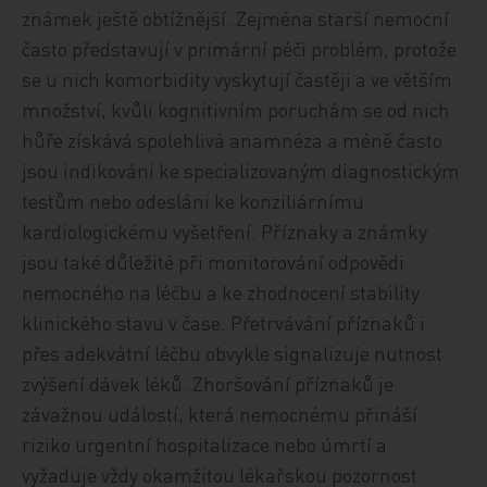
známek ještě obtížnější. Zejména starší nemocní
často představují v primární péči problém, protože
se u nich komorbidity vyskytují častěji a ve větším
množství, kvůli kognitivním poruchám se od nich
hůře získává spolehlivá anamnéza a méně často
jsou indikováni ke specializovaným diagnostickým
testům nebo odesláni ke konziliárnímu
kardiologickému vyšetření. Příznaky a známky
jsou také důležité při monitorování odpovědi
nemocného na léčbu a ke zhodnocení stability
klinického stavu v čase. Přetrvávání příznaků i
přes adekvátní léčbu obvykle signalizuje nutnost
zvýšení dávek léků. Zhoršování příznaků je
závažnou událostí, která nemocnému přináší
riziko urgentní hospitalizace nebo úmrtí a
vyžaduje vždy okamžitou lékařskou pozornost.