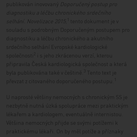
publikován inovovaný
Doporučený postup pro
diagnostiku a léčbu chronického srdečního
1
selhání. Novelizace 2015
;
tento dokument je v
souladu s podrobným Doporučeným postupem pro
diagnostiku a léčbu chronického a akutního
srdečního selhání Evropské kardiologické
2
společnosti
i s jeho zkrácenou verzí, kterou
připravila Česká kardiologická společnost a která
3
byla publikována také v češtině.
Tento text je
1
převzat z citovaného doporučeného postupu.
U naprosté většiny nemocných s chronickým SS je
nezbytně nutná úzká spolupráce mezi praktickým
lékařem a kardiologem, eventuálně internistou.
Většina nemocných přijde se svými potížemi k
praktickému lékaři. On by měl potíže a příznaky