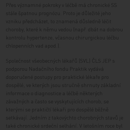
Přes významné pokroky v léčbě má chronické SS
stále špatnou prognózu. Proto je důležité jeho
vzniku předcházet, to znamená důsledně léčit
choroby, které k němu vedou (např. dbát na dobrou
kontrolu hypertenze, včasnou chirurgickou léčbu
chlopenních vad apod.).
Společnost všeobecných lékařů (SVL) ČLS JEP s
podporou Nadačního fondu Praktik vydává
doporučené postupy pro praktické lékaře pro
dospělé, ve kterých jsou stručně shrnuty základní
informace o diagnostice a léčbě některých
závažných a často se vyskytujících chorob, se
kterými se praktičtí lékaři pro dospělé běžně
setkávají. Jedním z takovýchto chorobných stavů je
také chronické srdeční selhání. V letošním roce byl