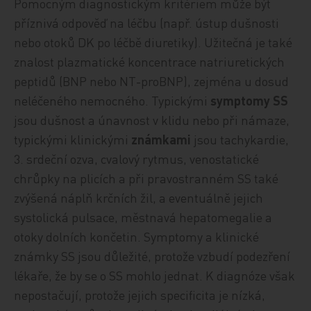
Pomocným diagnostickým kritériem může být
příznivá odpověď na léčbu (např. ústup dušnosti
nebo otoků DK po léčbě diuretiky). Užitečná je také
znalost plazmatické koncentrace natriuretických
peptidů (BNP nebo NT-proBNP), zejména u dosud
neléčeného nemocného. Typickými
symptomy SS
jsou dušnost a únavnost v klidu nebo při námaze,
typickými klinickými
známkami
jsou tachykardie,
3. srdeční ozva, cvalový rytmus, venostatické
chrůpky na plicích a při pravostranném SS také
zvýšená náplň krčních žil, a eventuálně jejich
systolická pulsace, městnavá hepatomegalie a
otoky dolních končetin. Symptomy a klinické
známky SS jsou důležité, protože vzbudí podezření
lékaře, že by se o SS mohlo jednat. K diagnóze však
nepostačují, protože jejich specificita je nízká,