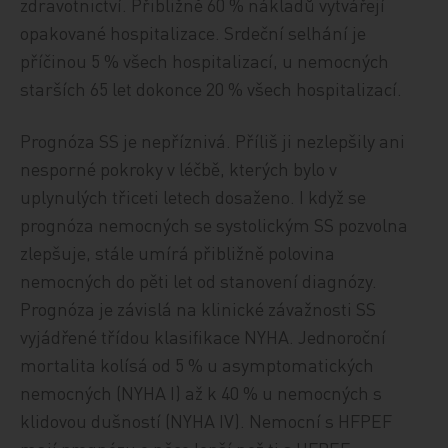
zdravotnictví. Přibližně 60 % nákladů vytvářejí
opakované hospitalizace. Srdeční selhání je
příčinou 5 % všech hospitalizací, u nemocných
starších 65 let dokonce 20 % všech hospitalizací.
Prognóza SS je nepříznivá. Příliš ji nezlepšily ani
nesporné pokroky v léčbě, kterých bylo v
uplynulých třiceti letech dosaženo. I když se
prognóza nemocných se systolickým SS pozvolna
zlepšuje, stále umírá přibližně polovina
nemocných do pěti let od stanovení diagnózy.
Prognóza je závislá na klinické závažnosti SS
vyjádřené třídou klasifikace NYHA. Jednoroční
mortalita kolísá od 5 % u asymptomatických
nemocných (NYHA I) až k 40 % u nemocných s
klidovou dušností (NYHA IV). Nemocní s HFPEF