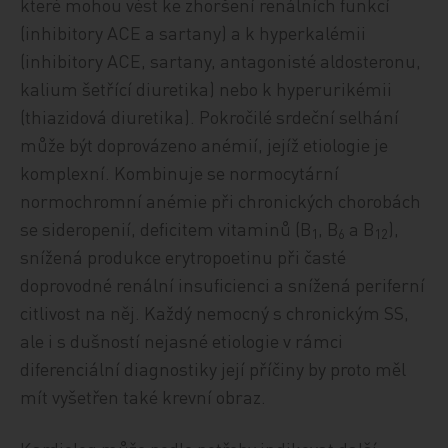
které mohou vést ke zhoršení renálních funkcí
(inhibitory ACE a sartany) a k hyperkalémii
(inhibitory ACE, sartany, antagonisté aldosteronu,
kalium šetřící diuretika) nebo k hyperurikémii
(thiazidová diuretika). Pokročilé srdeční selhání
může být doprovázeno anémií, jejíž etiologie je
komplexní. Kombinuje se normocytární
normochromní anémie při chronických chorobách
se sideropenií, deficitem vitaminů (B
, B
a B
),
1
6
12
snížená produkce erytropoetinu při časté
doprovodné renální insuficienci a snížená periferní
citlivost na něj. Každý nemocný s chronickým SS,
ale i s dušností nejasné etiologie v rámci
diferenciální diagnostiky její příčiny by proto měl
mít vyšetřen také krevní obraz.