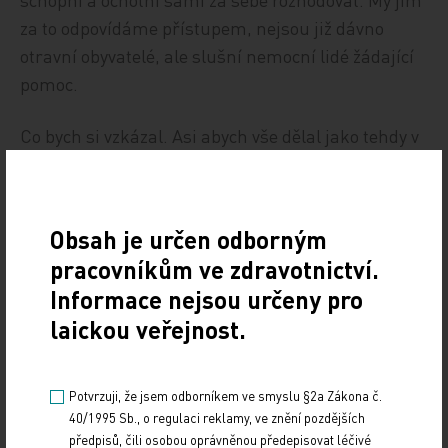
za to odpovídáme přístupem, nejsou již dávno
otravní obyvatelé, ale slušní nemocní lidé žádající
pomoc.
Co bych si vzkázal. Asi abych vše dělal jako tehdy v
roce 1990, tedy nadšeně, abych se stejně hluboce
věnoval medicíně jako tehdy a abych byl stejně
poctivý.
Obsah je určen odborným
pracovníkům ve zdravotnictví.
MUDr. Milan Novák,
Informace nejsou určeny pro
neurolog
laickou veřejnost.
Vzkaz šedesátníka třicátníkovi, zvláště když už se
Potvrzuji, že jsem odborníkem ve smyslu §2a Zákona č.
podíval na poslední stránky té slabomyslné
40/1995 Sb., o regulaci reklamy, ve znění pozdějších
detektivky, není snadný. Musím říci, že 17. listopad
předpisů, čili osobou oprávněnou předepisovat léčivé