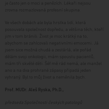
je často jen o moci a penězích. Lékaři nejsou
zrovna rozmazlovaná profesní skupina.
Ve všech dobách ale byla hrstka lidí, která
posouvala společnost dopředu, a většina těch, kteří
jim v tom bránili. Život je moc krátký na to,
abychom se zahlcovali negativními emocemi. Já
jsem sice možná chudá a zestárlá, ale pořád
dělám svoji onkologii, mám spoustu pacientů,
mám tři skvělé děti. Šéf mě rád nemá, ale manžel
ano a na dva prohrané zápasy připadá jeden
vyhraný. Byl to můj život a neměnila bych.
Prof. MUDr. Aleš Ryska, Ph.D.,
předseda Společnosti českých patologů