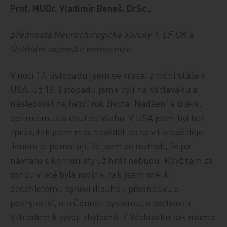
Prof. MUDr. Vladimír Beneš, DrSc.,
přednosta Neurochirugické kliniky 1. LF UK a
Ústřední vojenské nemocnice
V noci 17. listopadu jsem se vracel z roční stáže v
USA. Už 18. listopadu jsme byli na Václaváku a
následoval nejhezčí rok života. Nadšení a úleva,
optimismus a chuť do všeho. V USA jsem byl bez
zpráv, tak jsem moc nevěděl, co se v Evropě děje.
Jenom si pamatuji, že jsem se rozhodl, že po
návratu s komunisty už hrát nebudu. Když tam za
mnou v létě byla rodina, tak jsem měl k
desetiletému synovi dlouhou přednášku o
pokrytectví, o zrůdnosti systému, o poctivosti.
Vzhledem k vývoji zbytečně. Z Václaváku tak máme