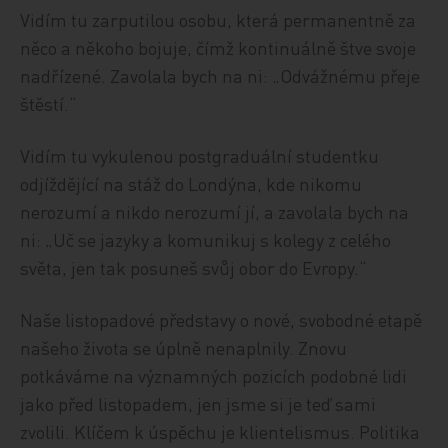
Vidím tu zarputilou osobu, která permanentně za
něco a někoho bojuje, čímž kontinuálně štve svoje
nadřízené. Zavolala bych na ni: „Odvážnému přeje
štěstí.“
Vidím tu vykulenou postgraduální studentku
odjíždějící na stáž do Londýna, kde nikomu
nerozumí a nikdo nerozumí jí, a zavolala bych na
ni: „Uč se jazyky a komunikuj s kolegy z celého
světa, jen tak posuneš svůj obor do Evropy.“
Naše listopadové představy o nové, svobodné etapě
našeho života se úplně nenaplnily. Znovu
potkáváme na významných pozicích podobné lidi
jako před listopadem, jen jsme si je teď sami
zvolili. Klíčem k úspěchu je klientelismus. Politika