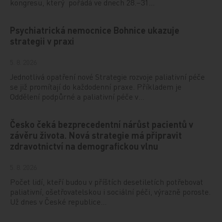
kongresu, který pořádá ve dnech 28.–31…
Psychiatrická nemocnice Bohnice ukazuje
strategii v praxi
5. 8. 2026
Jednotlivá opatření nové Strategie rozvoje paliativní péče
se již promítají do každodenní praxe. Příkladem je
Oddělení podpůrné a paliativní péče v…
Česko čeká bezprecedentní nárůst pacientů v
závěru života. Nová strategie má připravit
zdravotnictví na demografickou vlnu
5. 8. 2026
Počet lidí, kteří budou v příštích desetiletích potřebovat
paliativní, ošetřovatelskou i sociální péči, výrazně poroste.
Už dnes v České republice…