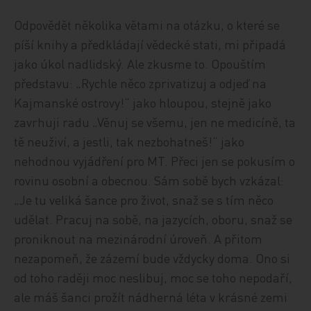
Odpovědět několika větami na otázku, o které se
píší knihy a předkládají vědecké stati, mi připadá
jako úkol nadlidský. Ale zkusme to. Opouštím
představu: „Rychle něco zprivatizuj a odjeď na
Kajmanské ostrovy!“ jako hloupou, stejně jako
zavrhuji radu „Věnuj se všemu, jen ne medicíně, ta
tě neuživí, a jestli, tak nezbohatneš!“ jako
nehodnou vyjádření pro MT. Přeci jen se pokusím o
rovinu osobní a obecnou. Sám sobě bych vzkázal:
„Je tu veliká šance pro život, snaž se s tím něco
udělat. Pracuj na sobě, na jazycích, oboru, snaž se
proniknout na mezinárodní úroveň. A přitom
nezapomeň, že zázemí bude vždycky doma. Ono si
od toho raději moc neslibuj, moc se toho nepodaří,
ale máš šanci prožít nádherná léta v krásné zemi