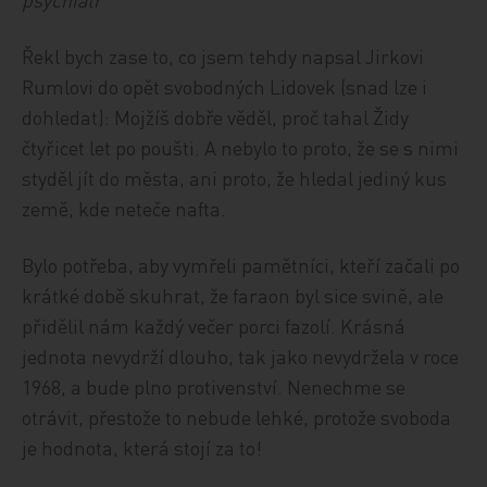
Řekl bych zase to, co jsem tehdy napsal Jirkovi
Rumlovi do opět svobodných Lidovek (snad lze i
dohledat): Mojžíš dobře věděl, proč tahal Židy
čtyřicet let po poušti. A nebylo to proto, že se s nimi
styděl jít do města, ani proto, že hledal jediný kus
země, kde neteče nafta.
Bylo potřeba, aby vymřeli pamětníci, kteří začali po
krátké době skuhrat, že faraon byl sice svině, ale
přidělil nám každý večer porci fazolí. Krásná
jednota nevydrží dlouho, tak jako nevydržela v roce
1968, a bude plno protivenství. Nenechme se
otrávit, přestože to nebude lehké, protože svoboda
je hodnota, která stojí za to!