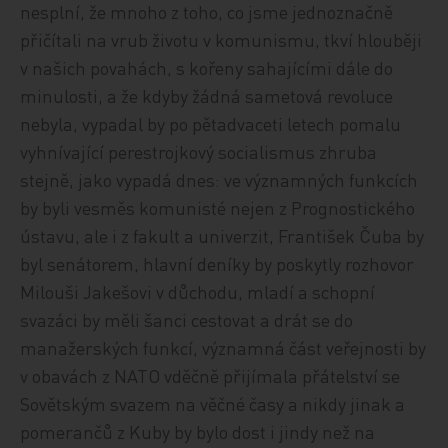
nesplní, že mnoho z toho, co jsme jednoznačně
přičítali na vrub životu v komunismu, tkví hlouběji
v našich povahách, s kořeny sahajícími dále do
minulosti, a že kdyby žádná sametová revoluce
nebyla, vypadal by po pětadvaceti letech pomalu
vyhnívající perestrojkový socialismus zhruba
stejně, jako vypadá dnes: ve významných funkcích
by byli vesměs komunisté nejen z Prognostického
ústavu, ale i z fakult a univerzit, František Čuba by
byl senátorem, hlavní deníky by poskytly rozhovor
Milouši Jakešovi v důchodu, mladí a schopní
svazáci by měli šanci cestovat a drát se do
manažerských funkcí, významná část veřejnosti by
v obavách z NATO vděčně přijímala přátelství se
Sovětským svazem na věčné časy a nikdy jinak a
pomerančů z Kuby by bylo dost i jindy než na