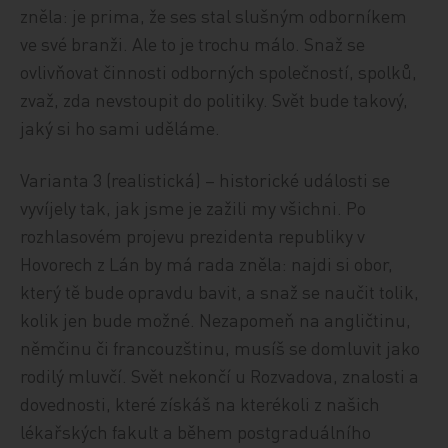
zněla: je prima, že ses stal slušným odborníkem
ve své branži. Ale to je trochu málo. Snaž se
ovlivňovat činnosti odborných společností, spolků,
zvaž, zda nevstoupit do politiky. Svět bude takový,
jaký si ho sami uděláme.
Varianta 3 (realistická) – historické události se
vyvíjely tak, jak jsme je zažili my všichni. Po
rozhlasovém projevu prezidenta republiky v
Hovorech z Lán by má rada zněla: najdi si obor,
který tě bude opravdu bavit, a snaž se naučit tolik,
kolik jen bude možné. Nezapomeň na angličtinu,
němčinu či francouzštinu, musíš se domluvit jako
rodilý mluvčí. Svět nekončí u Rozvadova, znalosti a
dovednosti, které získáš na kterékoli z našich
lékařských fakult a během postgraduálního