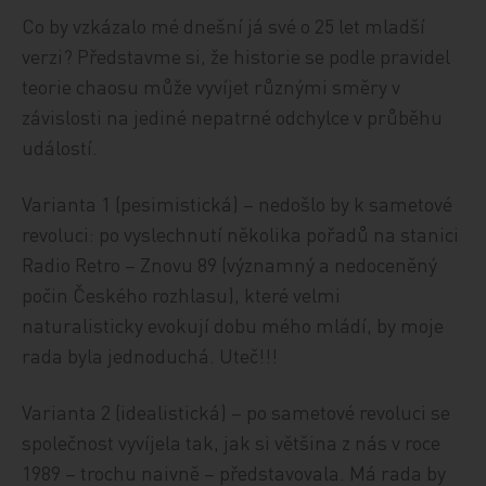
Co by vzkázalo mé dnešní já své o 25 let mladší
verzi? Představme si, že historie se podle pravidel
teorie chaosu může vyvíjet různými směry v
závislosti na jediné nepatrné odchylce v průběhu
událostí.
Varianta 1 (pesimistická) – nedošlo by k sametové
revoluci: po vyslechnutí několika pořadů na stanici
Radio Retro – Znovu 89 (významný a nedoceněný
počin Českého rozhlasu), které velmi
naturalisticky evokují dobu mého mládí, by moje
rada byla jednoduchá. Uteč!!!
Varianta 2 (idealistická) – po sametové revoluci se
společnost vyvíjela tak, jak si většina z nás v roce
1989 – trochu naivně – představovala. Má rada by