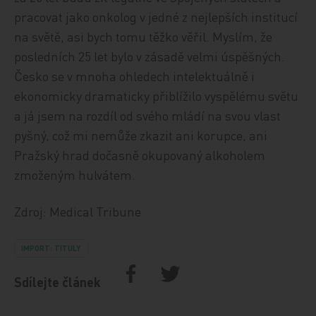
pracovat jako onkolog v jedné z nejlepších institucí
na světě, asi bych tomu těžko věřil. Myslím, že
posledních 25 let bylo v zásadě velmi úspěšných.
Česko se v mnoha ohledech intelektuálně i
ekonomicky dramaticky přiblížilo vyspělému světu
a já jsem na rozdíl od svého mládí na svou vlast
pyšný, což mi nemůže zkazit ani korupce, ani
Pražský hrad dočasně okupovaný alkoholem
zmoženým hulvátem.
Zdroj: Medical Tribune
IMPORT: TITULY
Sdílejte článek