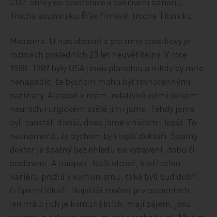
CO2, štítky na spotřebiče a zakřivení banánů.
Trocha soumraku Říše římské, trocha Titaniku.
Medicína. U nás obecně a pro mne specificky je
rozmach posledních 25 let neuvěřitelný. V roce
1988–1989 byly USA jinou planetou a nikdy by mne
nenapadlo, že bychom mohli být rovnocennými
partnery. Alespoň v mém, relativně velmi úzkém
neurochirurgickém světě jimi jsme. Tehdy jsme
byli zaostalí divoši, dnes jsme v něčem i lepší. To
neznamená, že bychom byli lepší doktoři. Špatný
doktor je špatný bez ohledu na vybavení, dobu či
postavení. A naopak. Naši otcové, kteří celou
kariéru prožili v komunismu, také byli buď dobří,
či špatní lékaři. Největší změna je v pacientech –
jen málo jich je komunálních, mají zájem, jsou
schopni a ochotni sami za sebe rozhodovat. My jim