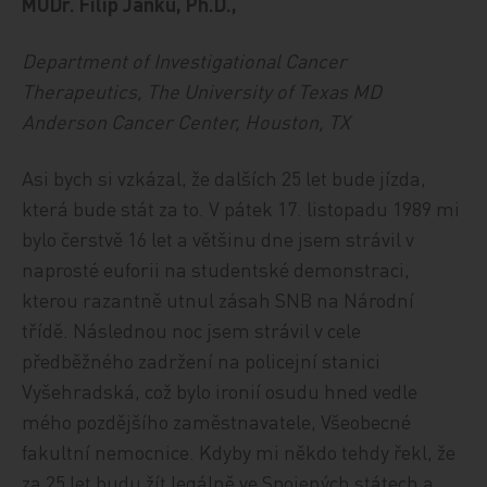
MUDr. Filip Janků, Ph.D.,
Department of Investigational Cancer
Therapeutics, The University of Texas MD
Anderson Cancer Center, Houston, TX
Asi bych si vzkázal, že dalších 25 let bude jízda,
která bude stát za to. V pátek 17. listopadu 1989 mi
bylo čerstvě 16 let a většinu dne jsem strávil v
naprosté euforii na studentské demonstraci,
kterou razantně utnul zásah SNB na Národní
třídě. Následnou noc jsem strávil v cele
předběžného zadržení na policejní stanici
Vyšehradská, což bylo ironií osudu hned vedle
mého pozdějšího zaměstnavatele, Všeobecné
fakultní nemocnice. Kdyby mi někdo tehdy řekl, že
za 25 let budu žít legálně ve Spojených státech a