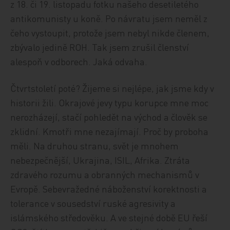
z 18. či 19. listopadu fotku našeho desetiletého
antikomunisty u koně. Po návratu jsem neměl z
čeho vystoupit, protože jsem nebyl nikde členem,
zbývalo jedině ROH. Tak jsem zrušil členství
alespoň v odborech. Jaká odvaha.
Čtvrtstoletí poté? Žijeme si nejlépe, jak jsme kdy v
historii žili. Okrajové jevy typu korupce mne moc
nerozházejí, stačí pohledět na východ a člověk se
zklidní. Kmotři mne nezajímají. Proč by proboha
měli. Na druhou stranu, svět je mnohem
nebezpečnější, Ukrajina, ISIL, Afrika. Ztráta
zdravého rozumu a obranných mechanismů v
Evropě. Sebevražedné náboženství korektnosti a
tolerance v sousedství ruské agresivity a
islámského středověku. A ve stejné době EU řeší