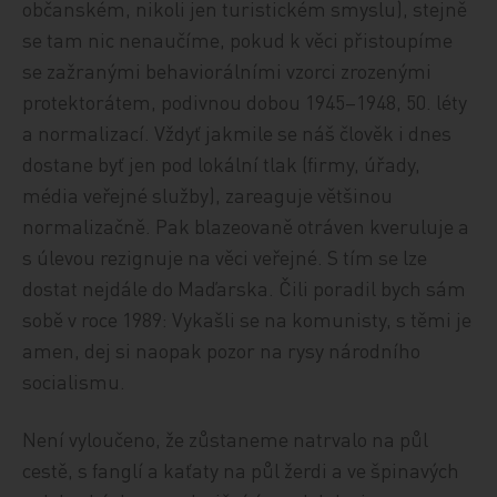
občanském, nikoli jen turistickém smyslu), stejně
se tam nic nenaučíme, pokud k věci přistoupíme
se zažranými behaviorálními vzorci zrozenými
protektorátem, podivnou dobou 1945–1948, 50. léty
a normalizací. Vždyť jakmile se náš člověk i dnes
dostane byť jen pod lokální tlak (firmy, úřady,
média veřejné služby), zareaguje většinou
normalizačně. Pak blazeovaně otráven kveruluje a
s úlevou rezignuje na věci veřejné. S tím se lze
dostat nejdále do Maďarska. Čili poradil bych sám
sobě v roce 1989: Vykašli se na komunisty, s těmi je
amen, dej si naopak pozor na rysy národního
socialismu.
Není vyloučeno, že zůstaneme natrvalo na půl
cestě, s fanglí a kaťaty na půl žerdi a ve špinavých