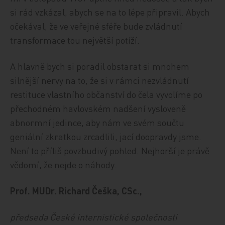
si rád vzkázal, abych se na to lépe připravil. Abych
očekával, že ve veřejné sféře bude zvládnutí
transformace tou největší potíží.
A hlavně bych si poradil obstarat si mnohem
silnější nervy na to, že si v rámci nezvládnutí
restituce vlastního občanství do čela vyvolíme po
přechodném havlovském nadšení vysloveně
abnormní jedince, aby nám ve svém součtu
geniální zkratkou zrcadlili, jací doopravdy jsme.
Není to příliš povzbudivý pohled. Nejhorší je právě
vědomí, že nejde o náhody.
Prof. MUDr. Richard Češka, CSc.,
předseda České internistické společnosti