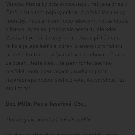
Vánoce. Média by byla svobodnější, než jsou dnes v
Číně, a tu a tam nějaký děkan lékařské fakulty by
mohl být nestraníkem nebo lidovcem. Pouze letiště
v Ruzyni by se asi jmenovalo postaru, ale kdoví.
Vzkázal bych si, že tedy není třeba si příliš honit
triko a je lépe šetřit si zdraví a energii pro rodinu,
přátele, kulturu a případně se odstěhovat někam
za oceán. Ještě štěstí, že jsem tohle všechno
nevěděl, mohl jsem aspoň v nadšení prožít
nejkrásnější období svého života. A čtvrt století už
stojí za to!
Doc. MUDr. Petra Tesařová, CSc.,
Onkologická klinika 1. LF UK a VFN
Když se ohlížím těch dvacet pět let zpátky, zase