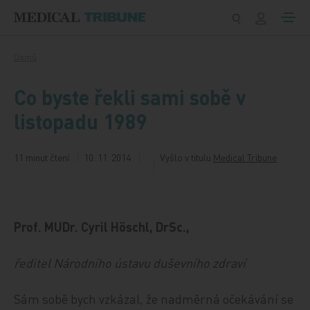
Přeskočit na obsah
Domů
Co byste řekli sami sobě v
listopadu 1989
11 minut čtení
10. 11. 2014
Vyšlo v titulu
Medical Tribune
Prof. MUDr. Cyril Höschl, DrSc.,
ředitel Národního ústavu duševního zdraví
Sám sobě bych vzkázal, že nadměrná očekávání se