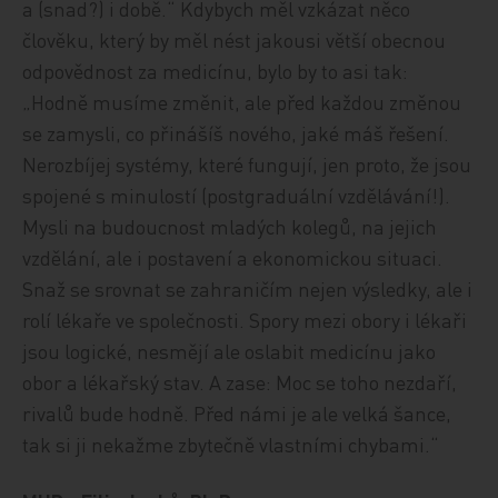
a (snad?) i době.“ Kdybych měl vzkázat něco
člověku, který by měl nést jakousi větší obecnou
odpovědnost za medicínu, bylo by to asi tak:
„Hodně musíme změnit, ale před každou změnou
se zamysli, co přinášíš nového, jaké máš řešení.
Nerozbíjej systémy, které fungují, jen proto, že jsou
spojené s minulostí (postgraduální vzdělávání!).
Mysli na budoucnost mladých kolegů, na jejich
vzdělání, ale i postavení a ekonomickou situaci.
Snaž se srovnat se zahraničím nejen výsledky, ale i
rolí lékaře ve společnosti. Spory mezi obory i lékaři
jsou logické, nesmějí ale oslabit medicínu jako
obor a lékařský stav. A zase: Moc se toho nezdaří,
rivalů bude hodně. Před námi je ale velká šance,
tak si ji nekažme zbytečně vlastními chybami.“