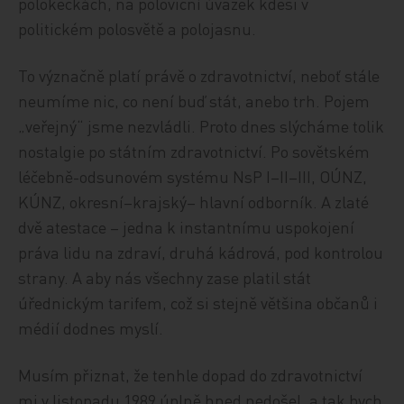
polokeckách, na poloviční úvazek kdesi v
politickém polosvětě a polojasnu.
To význačně platí právě o zdravotnictví, neboť stále
neumíme nic, co není buď stát, anebo trh. Pojem
„veřejný“ jsme nezvládli. Proto dnes slýcháme tolik
nostalgie po státním zdravotnictví. Po sovětském
léčebně-odsunovém systému NsP I–II–III, OÚNZ,
KÚNZ, okresní–krajský– hlavní odborník. A zlaté
dvě atestace – jedna k instantnímu uspokojení
práva lidu na zdraví, druhá kádrová, pod kontrolou
strany. A aby nás všechny zase platil stát
úřednickým tarifem, což si stejně většina občanů i
médií dodnes myslí.
Musím přiznat, že tenhle dopad do zdravotnictví
mi v listopadu 1989 úplně hned nedošel, a tak bych