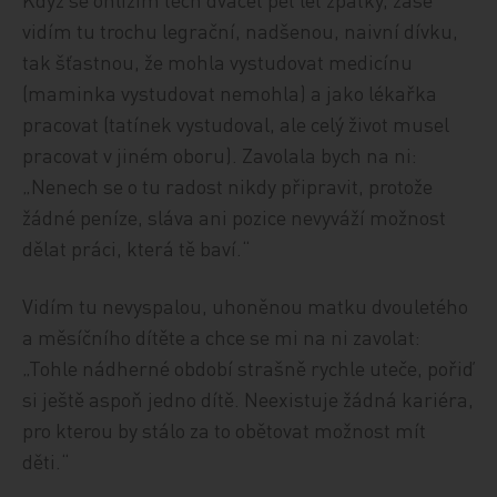
vidím tu trochu legrační, nadšenou, naivní dívku,
tak šťastnou, že mohla vystudovat medicínu
(maminka vystudovat nemohla) a jako lékařka
pracovat (tatínek vystudoval, ale celý život musel
pracovat v jiném oboru). Zavolala bych na ni:
„Nenech se o tu radost nikdy připravit, protože
žádné peníze, sláva ani pozice nevyváží možnost
dělat práci, která tě baví.“
Vidím tu nevyspalou, uhoněnou matku dvouletého
a měsíčního dítěte a chce se mi na ni zavolat:
„Tohle nádherné období strašně rychle uteče, pořiď
si ještě aspoň jedno dítě. Neexistuje žádná kariéra,
pro kterou by stálo za to obětovat možnost mít
děti.“