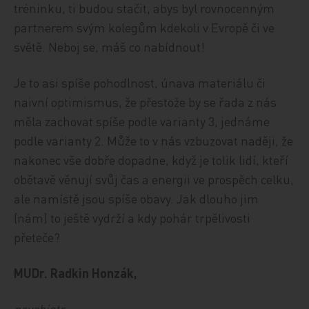
tréninku, ti budou stačit, abys byl rovnocenným
partnerem svým kolegům kdekoli v Evropě či ve
světě. Neboj se, máš co nabídnout!
Je to asi spíše pohodlnost, únava materiálu či
naivní optimismus, že přestože by se řada z nás
měla zachovat spíše podle varianty 3, jednáme
podle varianty 2. Může to v nás vzbuzovat naději, že
nakonec vše dobře dopadne, když je tolik lidí, kteří
obětavě věnují svůj čas a energii ve prospěch celku,
ale namístě jsou spíše obavy. Jak dlouho jim
(nám) to ještě vydrží a kdy pohár trpělivosti
přeteče?
MUDr. Radkin Honzák,
psychiatr