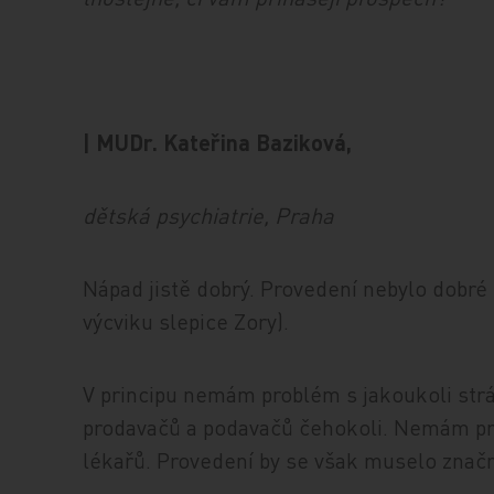
| MUDr. Kateřina Baziková,
dětská psychiatrie, Praha
Nápad jistě dobrý. Provedení nebylo dobr
výcviku slepice Zory).
V principu nemám problém s jakoukoli str
prodavačů a podavačů čehokoli. Nemám pr
lékařů. Provedení by se však muselo značn