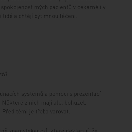
u spokojenost mých pacientů v čekárně i v
í lidé a chtějí být mnou léčeni.
stů
ednacích systémů a pomoci s prezentací
 Některé z nich mají ale, bohužel,
 Před těmi je třeba varovat.
ně znamylekar.cz), které deklarují, že