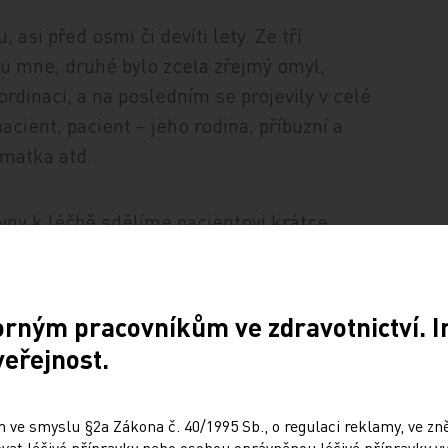
 asi před osmi či devíti lety. Ze tří
u mne, druhé bylo zcela zřejmý omyl,
ordinaci, a na posledním se projevily v celé
ient, pacient – jeho rodina, příbuzní a
 matka atd.
kyny k léčbě sdělíme pacientovi krátce,
or pro případné otázky. Nezeptá se na nic a
zarnosti, napíše anonymně na
orným pracovníkům ve zdravotnictví. 
veřejnost.
dle mne by měla být podmínkou přidání
nonymním příspěvku nevíme, co je opravdu
 ve smyslu §2a Zákona č. 40/1995 Sb., o regulaci reklamy, ve zněn
, protože jsme nevyhověli jeho
at léčivé přípravky nebo osobou oprávněnou léčivé přípravky vy