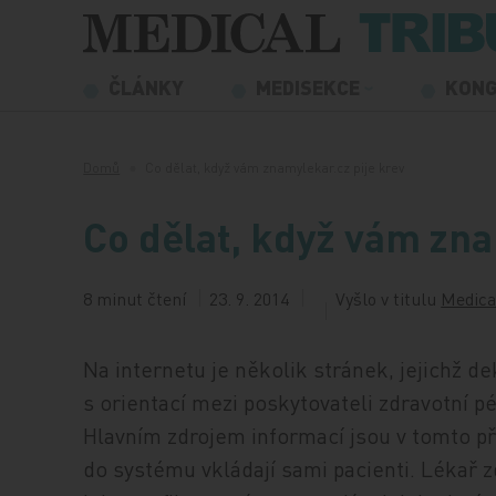
Přeskočit na obsah
ČLÁNKY
MEDISEKCE
KON
Domů
Co dělat, když vám znamylekar.cz pije krev
Co dělat, když vám zna
8 minut čtení
23. 9. 2014
Vyšlo v titulu
Medica
Na internetu je několik stránek, jejichž 
s orientací mezi poskytovateli zdravotní p
Hlavním zdrojem informací jsou v tomto př
do systému vkládají sami pacienti. Lékař 