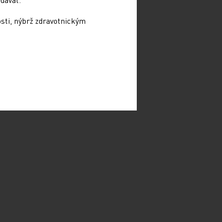
osti, nýbrž zdravotnickým