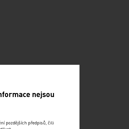
Informace nejsou
í pozdějších předpisů, čili
dávat.