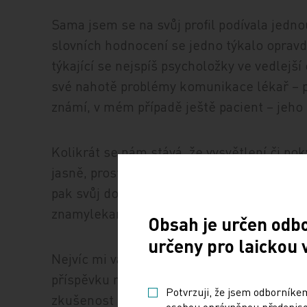
Sama jsem se na svůj profil podívala jednou,
slovních hodnocení se jedno týkalo opravd
týkající se nejspíš psycholožky ve vedlejší 
své nahotě problémy komunikace lékař – pac
známí, v mém případě ještě pacient – jeho
Kolikrát se nám stává, že vysvětlení či po
jasně, prostými slovy. Dáme mu čas a prost
pak svůj dojem, často překroucený až k bi
znamylekar.cz.
Obsah je určen odb
určeny pro laickou 
Nejvíc mi vadí anonymita přispěvatelů. Po
příspěvku neanonymita hodnotitele. Při a
Potvrzuji, že jsem odborníkem
zkušenost pacienta, co je pomsta pacienta
osobou oprávněnou předepisov