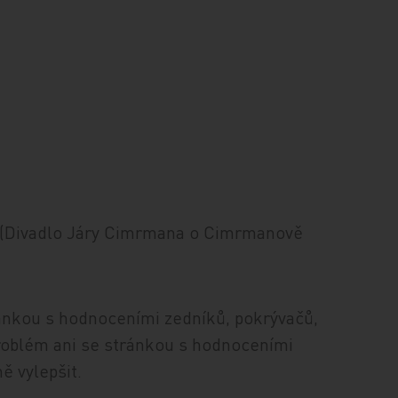
é (Divadlo Járy Cimrmana o Cimrmanově
ánkou s hodnoceními zedníků, pokrývačů,
oblém ani se stránkou s hodnoceními
ě vylepšit.