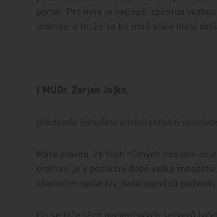
portál. Pro mne je nejlepší zpětnou vazbo
ordinaci a to, že se ke mně stále hlásí dalš
| MUDr. Zorjan Jojko,
předseda Sdružení ambulantních speciali
Máte pravdu, že těch různých nabídek obj
ordinací je v poslední době velké množství.
charakter spíše tzv. katalogových podvodů.
Co se týče těch pacientských serverů (včet