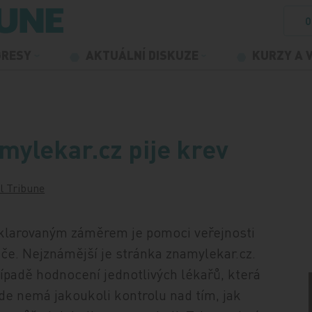
O
GRESY
AKTUÁLNÍ DISKUZE
KURZY A 
mylekar.cz pije krev
l Tribune
deklarovaným záměrem je pomoci veřejnosti
éče. Nejznámější je stránka znamylekar.cz.
ípadě hodnocení jednotlivých lékařů, která
zde nemá jakoukoli kontrolu nad tím, jak