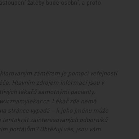
astoupení žaloby bude osobní, a proto
 deklarovaným záměrem je pomoci veřejnosti
péče. Hlavním zdrojem informací jsou v
livých lékařů samotnými pacienty.
www.znamylekar.cz. Lékař zde nemá
il na stránce vypadá – k jeho jménu může
se tentokrát zainteresovaných odborníků
cím portálům? Obtěžují vás, jsou vám