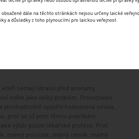
onkurenční boj mezi lékaři.
 obsažené dále na těchto stránkách nejsou určeny laické veřejn
iky a důsledky z toho plynoucími pro laickou veřejnost.
 kteří nemají obranu před anonymy,
cí vidím jako velký problém. Provozování
 plnohodnotně vyjádřit hodnocená strana,
u, proč se již proti těmto praktikám
 také výběr pouze lékařské profese. Proč
k, známý policista, známý celník, známý