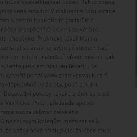
nu může kdokoli napsat cokoli. Takto pojatá
pokřivené zrcadlo. V diskusním fóru straně
vztah k těmto hodnotícím portálům?
řinášejí prospěch? Oslovení se většinou
ita příspěvků. Praktický lékař Martin
ozovatel stránek jej svým přístupem tlačí
čkoli on o tuto „nabídku“ vůbec nestojí. Jak
n, tento problém mají jen lékaři: „Je
em vytvořit portál www.znamypravnik.cz či
ravděpodobně by žaloby, popř. soudní
 Dosavadní pokusy lékařů bránit se proti
n Vavrečka, Ph.D., předseda spolku
ukromá osoba žalovat polského
 A nabízí svým kolegům možnost se k
ím, že každý nově přistupující žalobce musí