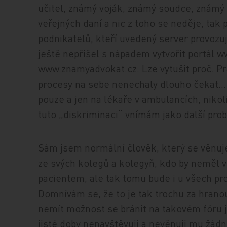
učitel, známý voják, známý soudce, známý s
veřejných daní a nic z toho se neděje, tak
podnikatelů, kteří uvedený server provozuj
ještě nepřišel s nápadem vytvořit portál w
www.znamyadvokat.cz. Lze vytušit proč. Pr
procesy na sebe nenechaly dlouho čekat… 
pouze a jen na lékaře v ambulancích, nikol
tuto „diskriminaci“ vnímám jako další pro
Sám jsem normální člověk, který se věnuj
ze svých kolegů a kolegyň, kdo by neměl ve
pacientem, ale tak tomu bude i u všech pro
Domnívám se, že to je tak trochu za hrano
nemít možnost se bránit na takovém fóru j
jisté doby nenavštěvuji a nevěnuji mu žád