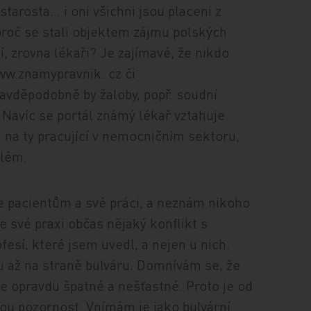
tarosta… i oni všichni jsou placeni z
 proč se stali objektem zájmu polských
í, zrovna lékaři? Je zajímavé, že nikdo
ww.znamypravnik. cz či
avděpodobně by žaloby, popř. soudní
Navíc se portál známý lékař vztahuje
i na ty pracující v nemocničním sektoru,
blém.
e pacientům a své práci, a neznám nikoho
 své praxi občas nějaký konflikt s
fesí, které jsem uvedl, a nejen u nich.
u až na straně bulváru. Domnívám se, že
e opravdu špatné a nešťastné. Proto je od
nou pozornost. Vnímám je jako bulvární