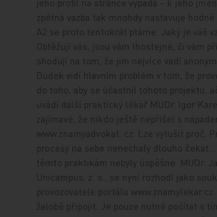
jeho profil na stránce vypadá – k jeho jmé
zpětná vazba tak mnohdy nastavuje hodně 
A2 se proto tentokrát ptáme: Jaký je váš 
Obtěžují vás, jsou vám lhostejné, či vám p
shodují na tom, že jim nejvíce vadí anonym
Dudek vidí hlavním problém v tom, že prov
do toho, aby se účastnil tohoto projektu, a
uvádí další praktický lékař MUDr. Igor Kare
zajímavé, že nikdo ještě nepřišel s nápad
www.znamyadvokat. cz. Lze vytušit proč. P
procesy na sebe nenechaly dlouho čekat…“
těmto praktikám nebyly úspěšné. MUDr. Ja
Unicampus, z. s., se nyní rozhodl jako so
provozovatele portálu www.znamylekar.cz.
žalobě připojit. Je pouze nutné počítat s t