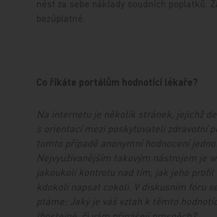
nést za sebe náklady soudních poplatků. Z
bezúplatné.
Co říkáte portálům hodnotící lékaře?
Na internetu je několik stránek, jejichž
s orientací mezi poskytovateli zdravotní 
tomto případě anonymní hodnocení jednot
Nejvyužívanějším takovým nástrojem je 
jakoukoli kontrolu nad tím, jak jeho prof
kdokoli napsat cokoli. V diskusním fóru 
ptáme: Jaký je váš vztah k těmto hodnotí
lhostejné, či vám přinášejí prospěch?