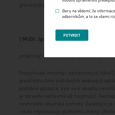
přemrštěným požadavkům, případně co je k
Beru na vědomí, že informace
odborníkům, a to se všemi riz
POTVRDIT
| MUDr. Igor Karen,
praktický lékař, Benátky nad Jizerou
Pranýřování mnohdy i bezúhonných lékařů,
prostřednictvím podobných webových aplika
podobné aplikace, kde se k obsahu nemůže
je opravdu nešťastné až frustrující. Necháp
neohradila lékařská komora. Zarážející je
nikdo neprovozuje platformu známý úřední