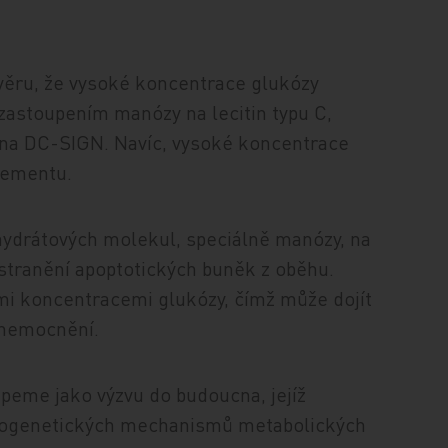
ávěru, že vysoké koncentrace glukózy
 zastoupením manózy na lecitin typu C,
y na DC-SIGN. Navíc, vysoké koncentrace
lementu.
hydrátových molekul, speciálně manózy, na
dstranění apoptotických buněk z oběhu.
i koncentracemi glukózy, čímž může dojít
onemocnění.
ápeme jako výzvu do budoucna, jejíž
patogenetických mechanismů metabolických