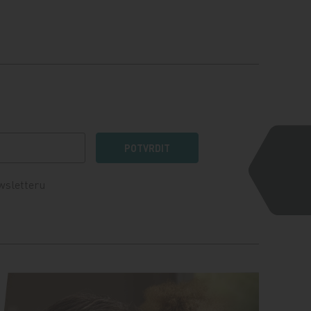
POTVRDIT
wsletteru