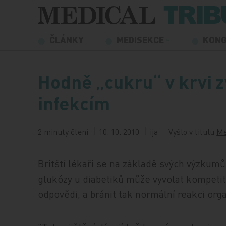
Přeskočit na obsah
ČLÁNKY
MEDISEKCE
KON
Hodně „cukru“ v krvi 
infekcím
2 minuty čtení
10. 10. 2010
ija
Vyšlo v titulu
Me
Britští lékaři se na základě svých výzkum
glukózy u diabetiků může vyvolat kompetiti
odpovědi, a bránit tak normální reakci org