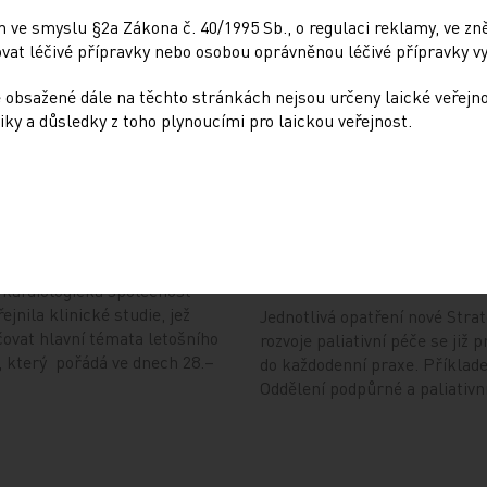
 ve smyslu §2a Zákona č. 40/1995 Sb., o regulaci reklamy, ve zněn
at léčivé přípravky nebo osobou oprávněnou léčivé přípravky vy
 obsažené dále na těchto stránkách nejsou určeny laické veřejn
Doporučené
iky a důsledky z toho plynoucími pro laickou veřejnost.
e letošního kongresu
Psychiatrická nemocni
haleny
Bohnice ukazuje strate
praxi
5. 8. 2026
kardiologická společnost
ejnila klinické studie, jež
Jednotlivá opatření nové Strat
ovat hlavní témata letošního
rozvoje paliativní péče se již p
 který pořádá ve dnech 28.–
do každodenní praxe. Příklad
Oddělení podpůrné a paliativn