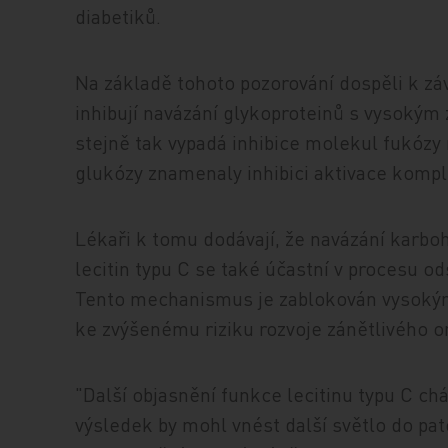
diabetiků.
Na základě tohoto pozorování dospěli k z
inhibují navázání glykoproteinů s vysokým
stejně tak vypadá inhibice molekul fukóz
glukózy znamenaly inhibici aktivace komp
Lékaři k tomu dodávají, že navázání karbo
lecitin typu C se také účastní v procesu o
Tento mechanismus je zablokován vysokým
ke zvýšenému riziku rozvoje zánětlivého 
"Další objasnění funkce lecitinu typu C ch
výsledek by mohl vnést další světlo do 