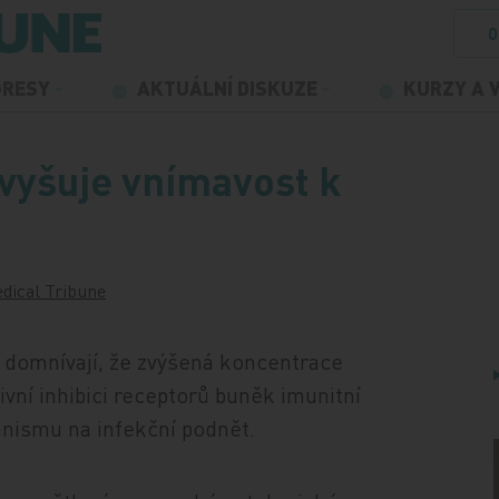
O
GRESY
AKTUÁLNÍ DISKUZE
KURZY A 
zvyšuje vnímavost k
dical Tribune
ů domnívají, že zvýšená koncentrace
vní inhibici receptorů buněk imunitní
anismu na infekční podnět.