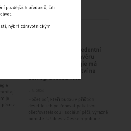
í pozdějších předpisů, čili
dávat.
osti, nýbrž zdravotnickým
ce
Česko čeká bezprecedentní
gii v
nárůst pacientů v závěru
života. Nová strategie má
připravit zdravotnictví na
demografickou vlnu
egie
5. 8. 2026
romítají
em je
Počet lidí, kteří budou v příštích
í péče v…
desetiletích potřebovat paliativní,
ošetřovatelskou i sociální péči, výrazně
poroste. Už dnes v České republice…