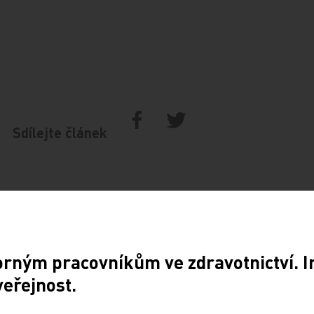
Sdílejte článek
NÁSLEDUJÍCÍ ČLÁNEK
orným pracovníkům ve zdravotnictví. 
veřejnost.