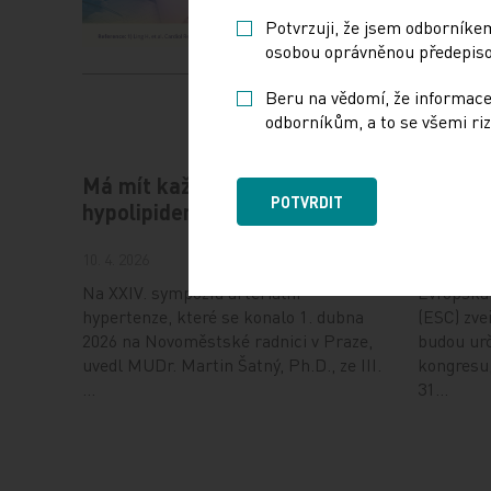
Potvrzuji, že jsem odborníkem
osobou oprávněnou předepisov
Beru na vědomí, že informace
odborníkům, a to se všemi riz
Má mít každý hypertonik
Hot Lin
POTVRDIT
hypolipidemikum?
ESC od
10. 4. 2026
6. 8. 2026
Na XXIV. sympoziu arteriální
Evropská 
hypertenze, které se konalo 1. dubna
(ESC) zveř
2026 na Novoměstské radnici v Praze,
budou urč
uvedl MUDr. Martin Šatný, Ph.D., ze III.
kongresu,
…
31…