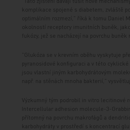
"Tato zjištění dávají tušit nové mechanis
komplikace spojené s diabetem, zvláště p
optimálním rozmezí," říká k tomu Daniel M
okolností receptory imunitních buněk, jako
fukózy, jež se nacházejí na povrchu buně
"Glukóza se v krevním oběhu vyskytuje př
pyranosidové konfiguraci a v této cyklické
jsou vlastní jiným karbohydrátovým molek
např. na stěnách mnoha bakterií," vysvětluj
Výzkumný tým podrobil in vitro lecitinové 
Intercellular adhesion molecule-3-Grabbin
přítomný na povrchu makrofágů a dendriti
karbohydráty v prostředí s koncentrací glu