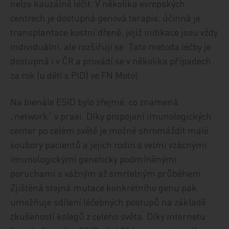
nelze kauzálně léčit. V několika evropských
centrech je dostupná genová terapie, účinná je
transplantace kostní dřeně, jejíž indikace jsou vždy
individuální, ale rozšiřují se. Tato metoda léčby je
dostupná i v ČR a provádí se v několika případech
za rok (u dětí s PID) ve FN Motol.
Na bienále ESID bylo zřejmé, co znamená
„network“ v praxi. Díky propojení imunologických
center po celém světě je možné shromáždit malé
soubory pacientů a jejich rodin s velmi vzácnými
imunologickými geneticky podmíněnými
poruchami s vážným až smrtelným průběhem.
Zjištěná stejná mutace konkrétního genu pak
umožňuje sdílení léčebných postupů na základě
zkušeností kolegů z celého světa. Díky internetu