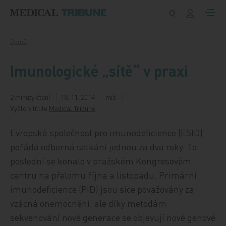
Přeskočit na obsah
Domů
Imunologické „sítě“ v praxi
2 minuty čtení
18. 11. 2014
miš
Vyšlo v titulu
Medical Tribune
Evropská společnost pro imunodeficience (ESID)
pořádá odborná setkání jednou za dva roky. To
poslední se konalo v pražském Kongresovém
centru na přelomu října a listopadu. Primární
imunodeficience (PID) jsou sice považovány za
vzácná onemocnění, ale díky metodám
sekvenování nové generace se objevují nové genové