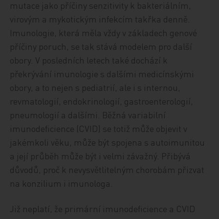
mutace jako příčiny senzitivity k bakteriálním,
virovým a mykotickým infekcím takřka denně.
Imunologie, která měla vždy v základech genové
příčiny poruch, se tak stává modelem pro další
obory. V posledních letech také dochází k
překrývání imunologie s dalšími medicínskými
obory, a to nejen s pediatrií, ale i s internou,
revmatologií, endokrinologií, gastroenterologií,
pneumologií a dalšími. Běžná variabilní
imunodeficience (CVID) se totiž může objevit v
jakémkoli věku, může být spojena s autoimunitou
a její průběh může být i velmi závažný. Přibývá
důvodů, proč k nevysvětlitelným chorobám přizvat
na konzilium i imunologa.
Již neplatí, že primární imunodeficience a CVID