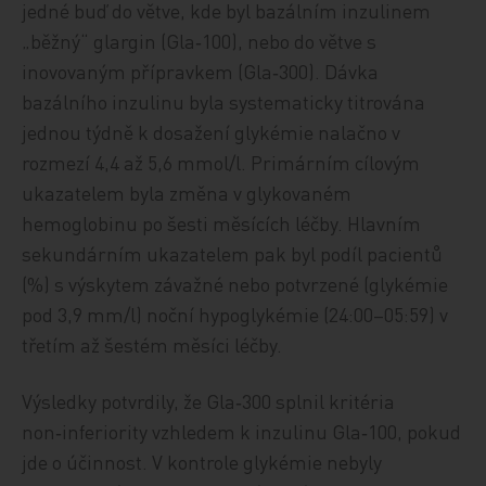
jedné buď do větve, kde byl bazálním inzulinem
„běžný“ glargin (Gla‑100), nebo do větve s
inovovaným přípravkem (Gla‑300). Dávka
bazálního inzulinu byla systematicky titrována
jednou týdně k dosažení glykémie nalačno v
rozmezí 4,4 až 5,6 mmol/l. Primárním cílovým
ukazatelem byla změna v glykovaném
hemoglobinu po šesti měsících léčby. Hlavním
sekundárním ukazatelem pak byl podíl pacientů
(%) s výskytem závažné nebo potvrzené (glykémie
pod 3,9 mm/l) noční hypoglykémie (24:00–05:59) v
třetím až šestém měsíci léčby.
Výsledky potvrdily, že Gla‑300 splnil kritéria
non‑inferiority vzhledem k inzulinu Gla‑100, pokud
jde o účinnost. V kontrole glykémie nebyly