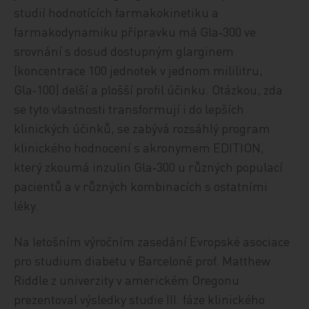
studií hodnotících farmakokinetiku a
farmakodynamiku přípravku má Gla‑300 ve
srovnání s dosud dostupným glarginem
(koncentrace 100 jednotek v jednom mililitru,
Gla‑100) delší a plošší profil účinku. Otázkou, zda
se tyto vlastnosti transformují i do lepších
klinických účinků, se zabývá rozsáhlý program
klinického hodnocení s akronymem EDITION,
který zkoumá inzulin Gla‑300 u různých populací
pacientů a v různých kombinacích s ostatními
léky.
Na letošním výročním zasedání Evropské asociace
pro studium diabetu v Barceloně prof. Matthew
Riddle z univerzity v americkém Oregonu
prezentoval výsledky studie III. fáze klinického