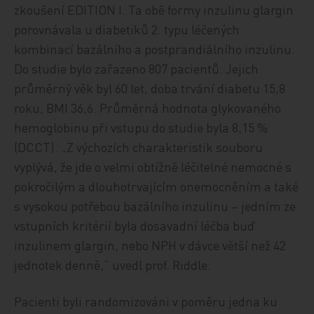
zkoušení EDITION I. Ta obě formy inzulinu glargin
porovnávala u diabetiků 2. typu léčených
kombinací bazálního a postprandiálního inzulinu.
Do studie bylo zařazeno 807 pacientů. Jejich
průměrný věk byl 60 let, doba trvání diabetu 15,8
roku, BMI 36,6. Průměrná hodnota glykovaného
hemoglobinu při vstupu do studie byla 8,15 %
(DCCT). „Z výchozích charakteristik souboru
vyplývá, že jde o velmi obtížně léčitelné nemocné s
pokročilým a dlouhotrvajícím onemocněním a také
s vysokou potřebou bazálního inzulinu – jedním ze
vstupních kritérií byla dosavadní léčba buď
inzulinem glargin, nebo NPH v dávce větší než 42
jednotek denně,“ uvedl prof. Riddle.
Pacienti byli randomizováni v poměru jedna ku