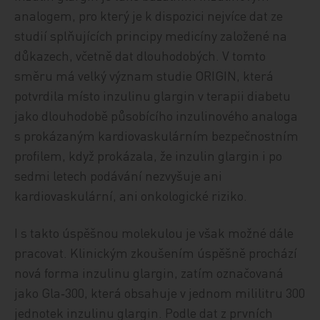
analogem, pro který je k dispozici nejvíce dat ze
studií splňujících principy medicíny založené na
důkazech, včetně dat dlouhodobých. V tomto
směru má velký význam studie ORIGIN, která
potvrdila místo inzulinu glargin v terapii diabetu
jako dlouhodobě působícího inzulinového analoga
s prokázaným kardiovaskulárním bezpečnostním
profilem, když prokázala, že inzulin glargin i po
sedmi letech podávání nezvyšuje ani
kardiovaskulární, ani onkologické riziko.
I s takto úspěšnou molekulou je však možné dále
pracovat. Klinickým zkoušením úspěšně prochází
nová forma inzulinu glargin, zatím označovaná
jako Gla‑300, která obsahuje v jednom mililitru 300
jednotek inzulinu glargin. Podle dat z prvních