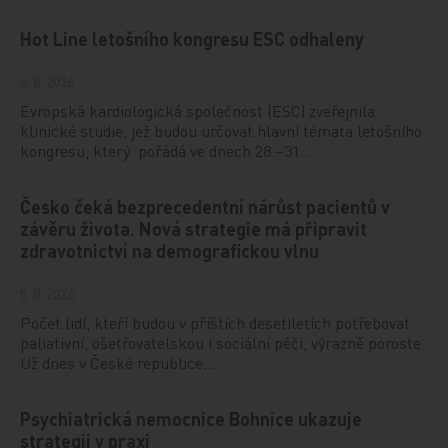
Hot Line letošního kongresu ESC odhaleny
6. 8. 2026
Evropská kardiologická společnost (ESC) zveřejnila
klinické studie, jež budou určovat hlavní témata letošního
kongresu, který pořádá ve dnech 28.–31…
Česko čeká bezprecedentní nárůst pacientů v
závěru života. Nová strategie má připravit
zdravotnictví na demografickou vlnu
5. 8. 2026
Počet lidí, kteří budou v příštích desetiletích potřebovat
paliativní, ošetřovatelskou i sociální péči, výrazně poroste.
Už dnes v České republice…
Psychiatrická nemocnice Bohnice ukazuje
strategii v praxi