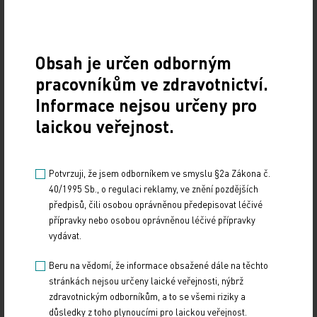
zaznamenána 21% redukce závažných nebo
potvrzených nočních hypoglykémií. „Efekt inzulinu
Gla‑300 jde dominantně na vrub pozitivního
Obsah je určen odborným
ovlivnění nočních hypoglykémií,“ řekl prof. Riddle.
„Pokud mám závěry studie EDITION 1 shrnout, tak
pracovníkům ve zdravotnictví.
u diabetiků II. typu, kteří potřebují vyšší dávky
Informace nejsou určeny pro
bazálního inzulinu, je Gla‑300 stejně efektivní jako
laickou veřejnost.
Gla‑100, pokud jde o kontrolu glykémie, jeho
užívání je však spojeno s nižším rizikem noční
Potvrzuji, že jsem odborníkem ve smyslu §2a Zákona č.
hypoglykémie. Na konci letošního roku budou
40/1995 Sb., o regulaci reklamy, ve znění pozdějších
prezentovány výsledky studie EDITION II, která
předpisů, čili osobou oprávněnou předepisovat léčivé
bude hodnotit výsledky léčby u pacientů s
přípravky nebo osobou oprávněnou léčivé přípravky
vydávat.
diabetem 2. typu, kterým byl inzulin glargin U300
podáván v kombinaci s PAD,“ zakončil svou
Beru na vědomí, že informace obsažené dále na těchto
prezentaci prof. Riddle.
stránkách nejsou určeny laické veřejnosti, nýbrž
zdravotnickým odborníkům, a to se všemi riziky a
důsledky z toho plynoucími pro laickou veřejnost.
Zdroj: Medical Tribune