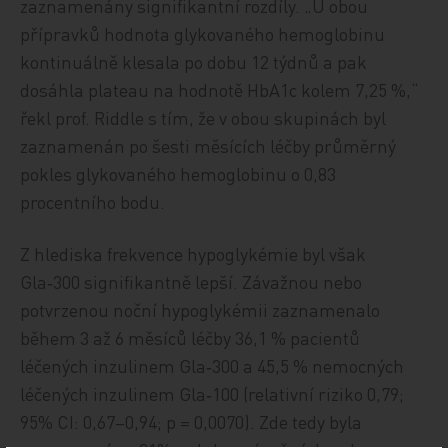
zaznamenány signifikantní rozdíly. „U obou
přípravků hodnota glykovaného hemoglobinu
kontinuálně klesala po dobu 12 týdnů a pak
dosáhla plateau na hodnotě HbA1c kolem 7,25 %,“
řekl prof. Riddle s tím, že v obou skupinách byl
zaznamenán po šesti měsících léčby průměrný
pokles glykovaného hemoglobinu o 0,83
procentního bodu.
Z hlediska frekvence hypoglykémie byl však
Gla‑300 signifikantně lepší. Závažnou nebo
potvrzenou noční hypoglykémii zaznamenalo
během 3 až 6 měsíců léčby 36,1 % pacientů
léčených inzulinem Gla‑300 a 45,5 % nemocných
léčených inzulinem Gla‑100 (relativní riziko 0,79;
95% CI: 0,67–0,94; p = 0,0070). Zde tedy byla