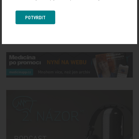
IMPORT: TITULY
POTVRDIT
Sdílejte článek