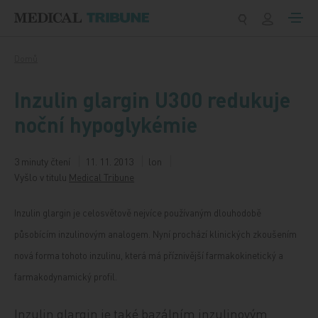
Přeskočit na obsah
Domů
Inzulin glargin U300 redukuje
noční hypoglykémie
3 minuty čtení
11. 11. 2013
lon
Vyšlo v titulu
Medical Tribune
Inzulin glargin je celosvětově nejvíce používaným dlouhodobě
působícím inzulinovým analogem. Nyní prochází klinických zkoušením
nová forma tohoto inzulinu, která má příznivější farmakokinetický a
farmakodynamický profil.
Inzulin glargin je také bazálním inzulinovým