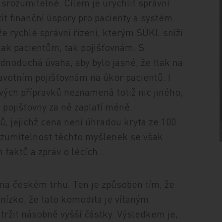
srozumitelně. Cílem je urychlit správní
tit finanční úspory pro pacienty a systém
že rychlé správní řízení, kterým SÚKL sníží
 jak pacientům, tak pojišťovnám. S
jednoduchá úvaha, aby bylo jasné, že tlak na
avotním pojišťovnám na úkor pacientů. I
vých přípravků neznamená totiž nic jiného,
e pojišťovny za ně zaplatí méně.
ů, jejichž cena není úhradou kryta ze 100
Srozumitelnost těchto myšlenek se však
h faktů a zpráv o lécích…
na českém trhu. Ten je způsoben tím, že
nízko, že tato komodita je vítaným
utržit násobně vyšší částky. Výsledkem je,