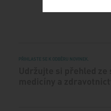
PŘIHLASTE SE K ODBĚRU NOVINEK.
Udržujte si přehled ze
medicíny a zdravotnict