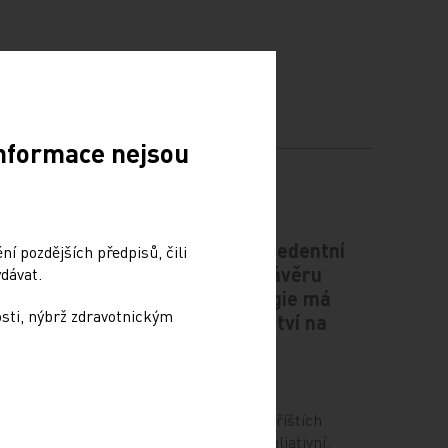
Informace nejsou
ce
Česko čeká bezprecedentní
í pozdějších předpisů, čili
gii v
nárůst pacientů v závěru
dávat.
života. Nová strategie má
osti, nýbrž zdravotnickým
připravit zdravotnictví na
demografickou vlnu
egie
5. 8. 2026
romítají
em je
Počet lidí, kteří budou v příštích
í péče v…
desetiletích potřebovat paliativní,