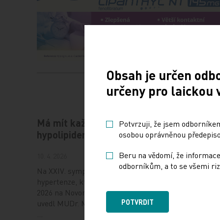
Obsah je určen odb
určeny pro laickou 
Má mít každý hypertonik
Hot Lin
Potvrzuji, že jsem odborníkem
hypolipidemikum?
ESC od
osobou oprávněnou předepisov
Beru na vědomí, že informace
10. 4. 2026
6. 8. 2026
odborníkům, a to se všemi riz
Na XXIV. sympoziu arteriální
Evropská 
hypertenze, které se konalo 1. dubna
(ESC) zveř
2026 na Novoměstské radnici v Praze,
budou urč
POTVRDIT
uvedl MUDr. Martin Šatný, Ph.D., ze III.
kongresu,
…
31…