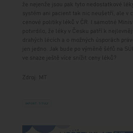
že nejenže jsou pak tyto nedostatkové lék
systém ani pacient tak nic neušetří, ale v
cenové politiky léků v ČR. I samotné Minis
potvrdilo, že léky v Česku patří k nejlevně
drahých lécích a o možných úsporách právě
jen jedno. Jak bude po výměně šéfů na SÚK
ve snaze ještě více snížit ceny léků?
Zdroj: MT
IMPORT: TITULY