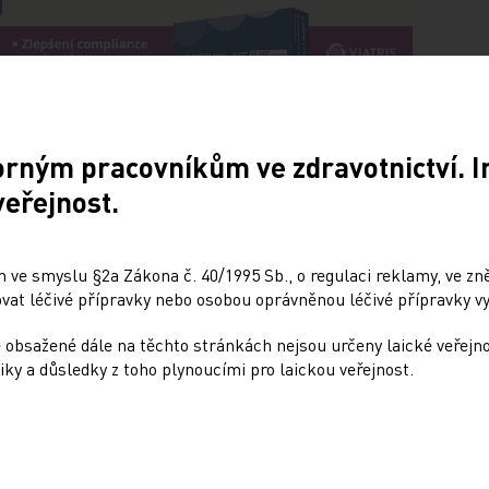
orným pracovníkům ve zdravotnictví. 
veřejnost.
Doporučené
e letošního kongresu
Psychiatrická nemocni
 ve smyslu §2a Zákona č. 40/1995 Sb., o regulaci reklamy, ve zněn
haleny
Bohnice ukazuje strate
at léčivé přípravky nebo osobou oprávněnou léčivé přípravky vy
praxi
 obsažené dále na těchto stránkách nejsou určeny laické veřejn
iky a důsledky z toho plynoucími pro laickou veřejnost.
5. 8. 2026
kardiologická společnost
ejnila klinické studie, jež
Jednotlivá opatření nové Strat
ovat hlavní témata letošního
rozvoje paliativní péče se již p
 který pořádá ve dnech 28.–
do každodenní praxe. Příklad
Oddělení podpůrné a paliativn