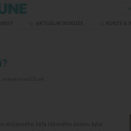
O
GRESY
AKTUÁLNÍ DISKUZE
KURZY A 
ů?
, tiskový mluvčí ČLnK
ého dočasného šéfa lékového ústavu bylo