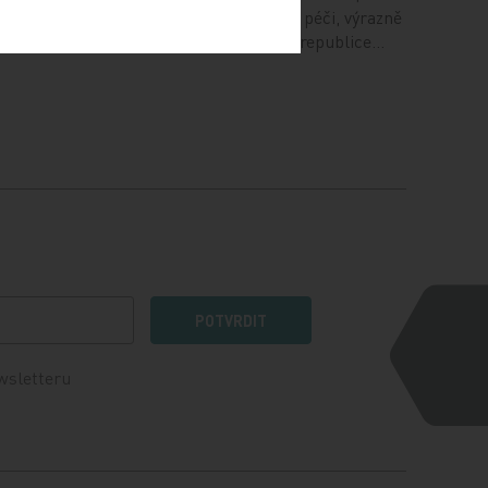
ošetřovatelskou i sociální péči, výrazně
poroste. Už dnes v České republice…
POTVRDIT
wsletteru