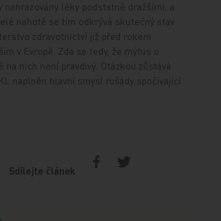
y nahrazovány léky podstatně dražšími, a
 celé nahotě se tím odkrývá skutečný stav
terstvo zdravotnictví již před rokem
jším v Evropě. Zdá se tedy, že mýtus o
 na nich není pravdivý. Otázkou zůstává
L naplněn hlavní smysl rošády spočívající
Sdílejte článek