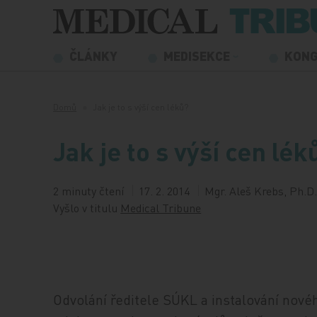
Přeskočit na obsah
ČLÁNKY
MEDISEKCE
KON
Domů
Jak je to s výší cen léků?
Jak je to s výší cen lék
2 minuty čtení
17. 2. 2014
Mgr. Aleš Krebs, Ph.D.
Vyšlo v titulu
Medical Tribune
Odvolání ředitele SÚKL a instalování nov