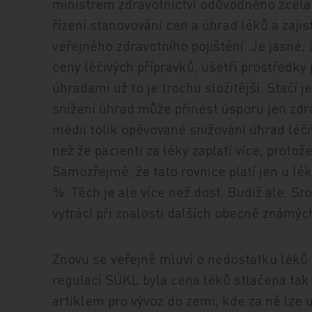
ministrem zdravotnictví odůvodněno zcela 
řízení stanovování cen a úhrad léků a zajis
veřejného zdravotního pojištění. Je jasné, 
ceny léčivých přípravků, ušetří prostředky
úhradami už to je trochu složitější. Stačí 
snížení úhrad může přinést úsporu jen zdr
médii tolik opěvované snižování úhrad léči
než že pacienti za léky zaplatí více, protož
Samozřejmě, že tato rovnice platí jen u lék
%. Těch je ale více než dost. Budiž ale. 
vytrácí při znalosti dalších obecně známýc
Znovu se veřejně mluví o nedostatku léků 
regulací SÚKL byla cena léků stlačena tak 
artiklem pro vývoz do zemí, kde za ně lze 