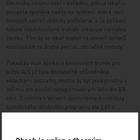
Dle mého názoru není v pořádku, pokud lékař u
pacienta vyvolává naději na vyléčení, která není
(alespoň zatím) vědecky podložena, a za aplikaci
takové neodzkoušené metody inkasuje nemalou
částku. Tím by se lékař dostal na úroveň léčitelů
nabízejících za drahé peníze „zázračné metody“.
Pokud by však aplikace kmenových buněk pro
léčbu ALS již byla dostatečně odůvodněna
vědeckými poznatky, mohla by být poskytována v
režimu pro použití neregistrovaných léčiv dle § 8
odst. 3 zákona o léčivech (pomineme‑li instituty
specifického léčebného programu dle § 49 a
nemocniční výjimky dle § 49a téhož zákona). Ten
umožňuje výjimečně, u jednotlivých pacientů, za
účelem poskytnutí optimálních zdravotních služeb