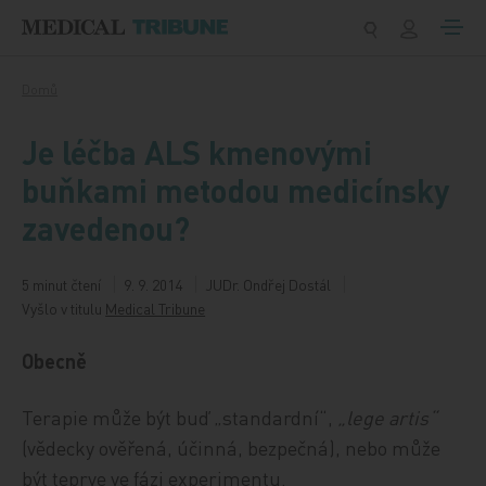
Přeskočit na obsah
Domů
Je léčba ALS kmenovými
buňkami metodou medicínsky
zavedenou?
5 minut čtení
9. 9. 2014
JUDr. Ondřej Dostál
Vyšlo v titulu
Medical Tribune
Obecně
Terapie může být buď „standardní“,
„lege artis“
(vědecky ověřená, účinná, bezpečná), nebo může
být teprve ve fázi experimentu.