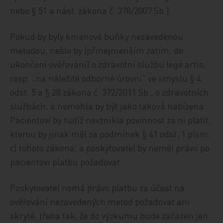
nebo § 51 a násl. zákona č. 378/2007 Sb.).
Pokud by byly kmenové buňky nezavedenou
metodou, nešlo by (přinejmenším zatím, do
ukončení ověřování) o zdravotní službu lege artis,
resp. „na náležité odborné úrovni“ ve smyslu § 4
odst. 5 a § 28 zákona č. 372/2011 Sb., o zdravotních
službách, a nemohla by být jako taková nabízena.
Pacientovi by tudíž nevznikla povinnost za ni platit,
kterou by jinak měl za podmínek § 41 odst. 1 písm.
c) tohoto zákona, a poskytovatel by neměl právo po
pacientovi platbu požadovat.
Poskytovatel nemá právo platbu za účast na
ověřování nezavedených metod požadovat ani
skrytě, třeba tak, že do výzkumu bude zařazen jen