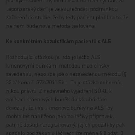
platných zákonů by tomu však nemělo být tak, že
„sponzorský dar“ je ve skutečnosti podmínkou
zařazení do studie, že by tedy pacient platil za to, že
na něm bude nová metoda testována.
Ke konkrétním kazuistikám pacientů s ALS
Rozhodující otázkou je, zda je léčba ALS
kmenovými buňkami metodou medicínsky
zavedenou, nebo zda jde o nezavedenou metodu (§
33 zákona č. 373/2011 Sb.). To je otázka odborná,
nikoli právní. Z nedávného vyjádření SÚKL k
aplikaci kmenových buněk do kloubů dále
dovozuji, že i na „kmenové buňky na ALS“ by
mohlo být nahlíženo jako na léčivý přípravek,
patrně dosud neregistrovaný, jejich použití by pak
spadalo pod zákon o léčivech (zejména § 8 odst. 3