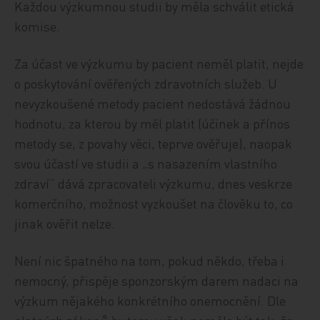
Každou výzkumnou studii by měla schválit etická
komise.
Za účast ve výzkumu by pacient neměl platit, nejde
o poskytování ověřených zdravotních služeb. U
nevyzkoušené metody pacient nedostává žádnou
hodnotu, za kterou by měl platit (účinek a přínos
metody se, z povahy věci, teprve ověřuje), naopak
svou účastí ve studii a „s nasazením vlastního
zdraví“ dává zpracovateli výzkumu, dnes veskrze
komerčního, možnost vyzkoušet na člověku to, co
jinak ověřit nelze.
Není nic špatného na tom, pokud někdo, třeba i
nemocný, přispěje sponzorským darem nadaci na
výzkum nějakého konkrétního onemocnění. Dle