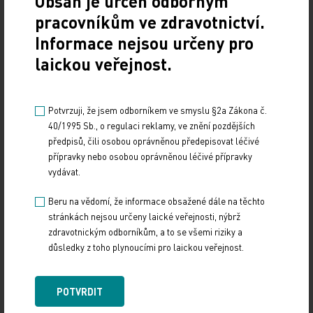
Obsah je určen odborným
použít i léčivé přípravky neregistrované, pokud
pracovníkům ve zdravotnictví.
současně není k dispozici žádný registrovaný
Informace nejsou určeny pro
přípravek obdobných terapeutických vlastností;
laickou veřejnost.
jde‑li o přípravek moderní terapie, musí být jeho
výroba schválena SÚKL; použití musí být
dostatečně odůvodněno vědeckými poznatky a
Potvrzuji, že jsem odborníkem ve smyslu §2a Zákona č.
musejí být dodrženy další přísné podmínky na
40/1995 Sb., o regulaci reklamy, ve znění pozdějších
poučení pacienta a hlášení SÚKL. V takovém
předpisů, čili osobou oprávněnou předepisovat léčivé
přípravky nebo osobou oprávněnou léčivé přípravky
případě by se již nejednalo o léčbu experimentální,
vydávat.
ale vědecky odůvodněnou, připadala by v úvahu
platba pacienta, a dokonce by připadala v úvahu i
Beru na vědomí, že informace obsažené dále na těchto
úhrada ze zdravotního pojištění za podmínek § 16
stránkách nejsou určeny laické veřejnosti, nýbrž
zdravotnickým odborníkům, a to se všemi riziky a
zákona č. 48/1997 Sb.
důsledky z toho plynoucími pro laickou veřejnost.
Posouzení otázky, zda je tato metoda již dostatečně
POTVRDIT
vědecky ověřená, je na regulátorovi (MZ, SÚKL), na