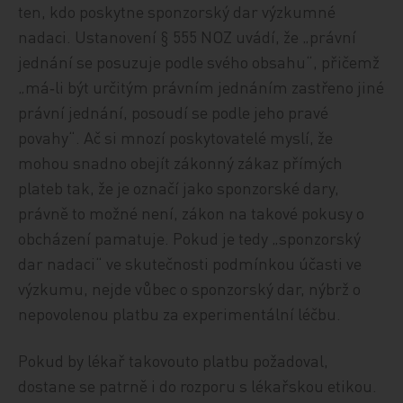
ten, kdo poskytne sponzorský dar výzkumné
nadaci. Ustanovení § 555 NOZ uvádí, že „právní
jednání se posuzuje podle svého obsahu“, přičemž
„má‑li být určitým právním jednáním zastřeno jiné
právní jednání, posoudí se podle jeho pravé
povahy“. Ač si mnozí poskytovatelé myslí, že
mohou snadno obejít zákonný zákaz přímých
plateb tak, že je označí jako sponzorské dary,
právně to možné není, zákon na takové pokusy o
obcházení pamatuje. Pokud je tedy „sponzorský
dar nadaci“ ve skutečnosti podmínkou účasti ve
výzkumu, nejde vůbec o sponzorský dar, nýbrž o
nepovolenou platbu za experimentální léčbu.
Pokud by lékař takovouto platbu požadoval,
dostane se patrně i do rozporu s lékařskou etikou.