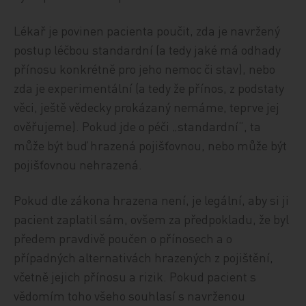
Lékař je povinen pacienta poučit, zda je navržený
postup léčbou standardní (a tedy jaké má odhady
přínosu konkrétně pro jeho nemoc či stav), nebo
zda je experimentální (a tedy že přínos, z podstaty
věci, ještě vědecky prokázaný nemáme, teprve jej
ověřujeme). Pokud jde o péči „standardní“, ta
může být buď hrazená pojišťovnou, nebo může být
pojišťovnou nehrazená.
Pokud dle zákona hrazena není, je legální, aby si ji
pacient zaplatil sám, ovšem za předpokladu, že byl
předem pravdivě poučen o přínosech a o
případných alternativách hrazených z pojištění,
včetně jejich přínosu a rizik. Pokud pacient s
vědomím toho všeho souhlasí s navrženou