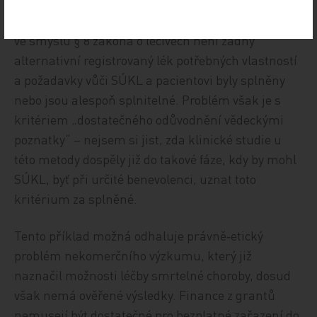
výsledku posouzení závisí právní hodnocení. U
aplikace kmenových buněk k léčbě ALS dovozuji, že
ve smyslu § 8 zákona o léčivech není žádný
alternativní registrovaný lék potřebných vlastností
a požadavky vůči SÚKL a pacientovi byly splněny
nebo jsou alespoň splnitelné. Problém však je s
kritériem „dostatečného odůvodnění vědeckými
poznatky“ – nejsem si jist, zda klinické studie u
této metody dospěly již do takové fáze, kdy by mohl
SÚKL, byť při určité benevolenci, uznat toto
kritérium za splněné.
Tento příklad možná odhaluje právně‑etický
problém nekomerčního výzkumu, který již
naznačil možnosti léčby smrtelné choroby, dosud
však nemá ověřené výsledky. Finance z grantů
nemusejí být dostatečné pro bezplatné zařazení do