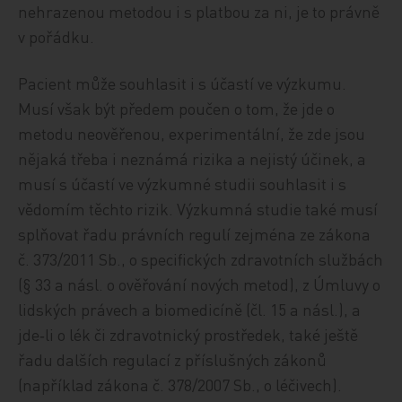
nehrazenou metodou i s platbou za ni, je to právně
v pořádku.
Pacient může souhlasit i s účastí ve výzkumu.
Musí však být předem poučen o tom, že jde o
metodu neověřenou, experimentální, že zde jsou
nějaká třeba i neznámá rizika a nejistý účinek, a
musí s účastí ve výzkumné studii souhlasit i s
vědomím těchto rizik. Výzkumná studie také musí
splňovat řadu právních regulí zejména ze zákona
č. 373/2011 Sb., o specifických zdravotních službách
(§ 33 a násl. o ověřování nových metod), z Úmluvy o
lidských právech a biomedicíně (čl. 15 a násl.), a
jde‑li o lék či zdravotnický prostředek, také ještě
řadu dalších regulací z příslušných zákonů
(například zákona č. 378/2007 Sb., o léčivech).