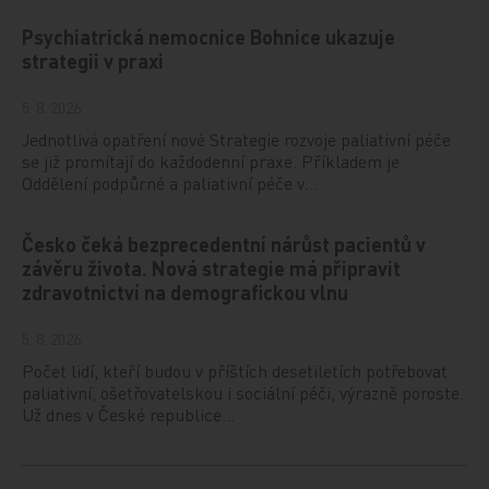
Psychiatrická nemocnice Bohnice ukazuje
strategii v praxi
5. 8. 2026
Jednotlivá opatření nové Strategie rozvoje paliativní péče
se již promítají do každodenní praxe. Příkladem je
Oddělení podpůrné a paliativní péče v…
Česko čeká bezprecedentní nárůst pacientů v
závěru života. Nová strategie má připravit
zdravotnictví na demografickou vlnu
5. 8. 2026
Počet lidí, kteří budou v příštích desetiletích potřebovat
paliativní, ošetřovatelskou i sociální péči, výrazně poroste.
Už dnes v České republice…