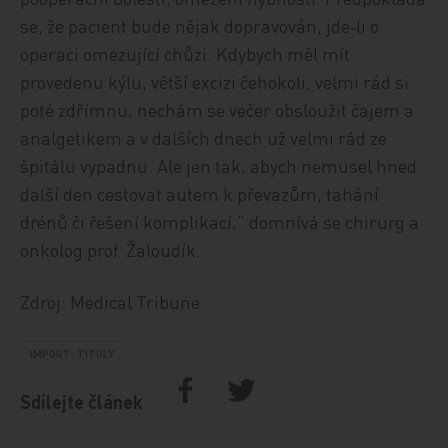
se, že pacient bude nějak dopravován, jde‑li o
operaci omezující chůzi. Kdybych měl mít
provedenu kýlu, větší excizi čehokoli, velmi rád si
poté zdřímnu, nechám se večer obsloužit čajem a
analgetikem a v dalších dnech už velmi rád ze
špitálu vypadnu. Ale jen tak, abych nemusel hned
další den cestovat autem k převazům, tahání
drénů či řešení komplikací,“ domnívá se chirurg a
onkolog prof. Žaloudík.
Zdroj: Medical Tribune
IMPORT: TITULY
Sdílejte článek