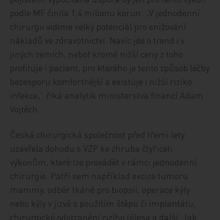
podle MF činila 1,4 milionu korun. „V jednodenní
chirurgii vidíme velký potenciál pro snižování
nákladů ve zdravotnictví. Navíc jde o trend i v
jiných zemích, neboť kromě nižší ceny z toho
profituje i pacient, pro kterého je tento způsob léčby
bezesporu komfortnější a existuje i nižší riziko
infekce,“ říká analytik ministerstva financí Adam
Vojtěch.
Česká chirurgická společnost před třemi lety
uzavřela dohodu s VZP ke zhruba čtyřiceti
výkonům, které lze provádět v rámci jednodenní
chirurgie. Patří sem například excize tumoru
mammy, odběr tkáně pro biopsii, operace kýly
nebo kýly v jizvě s použitím štěpu či implantátu,
chirurgické odstranění cizího tělesa a další. Jak