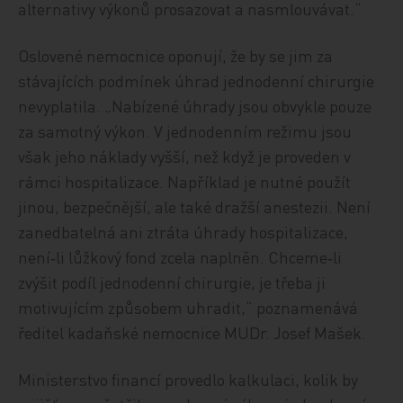
alternativy výkonů prosazovat a nasmlouvávat.“
Oslovené nemocnice oponují, že by se jim za
stávajících podmínek úhrad jednodenní chirurgie
nevyplatila. „Nabízené úhrady jsou obvykle pouze
za samotný výkon. V jednodenním režimu jsou
však jeho náklady vyšší, než když je proveden v
rámci hospitalizace. Například je nutné použít
jinou, bezpečnější, ale také dražší anestezii. Není
zanedbatelná ani ztráta úhrady hospitalizace,
není‑li lůžkový fond zcela naplněn. Chceme‑li
zvýšit podíl jednodenní chirurgie, je třeba ji
motivujícím způsobem uhradit,“ poznamenává
ředitel kadaňské nemocnice MUDr. Josef Mašek.
Ministerstvo financí provedlo kalkulaci, kolik by