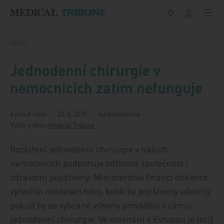
Přeskočit na obsah
Domů
Jednodenní chirurgie v
nemocnicích zatím nefunguje
6 minut čtení
22. 6. 2015
Iva Bezděková
Vyšlo v titulu
Medical Tribune
Rozšíření jednodenní chirurgie v našich
nemocnicích podporuje odborná společnost i
zdravotní pojišťovny. Ministerstvo financí dokonce
vytvořilo modelaci toho, kolik by pojišťovny ušetřily,
pokud by se vybrané výkony prováděly v rámci
jednodenní chirurgie. Ve srovnání s Evropou je totiž