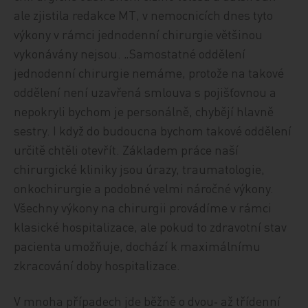
ale zjistila redakce MT, v nemocnicích dnes tyto
výkony v rámci jednodenní chirurgie většinou
vykonávány nejsou. „Samostatné oddělení
jednodenní chirurgie nemáme, protože na takové
oddělení není uzavřená smlouva s pojišťovnou a
nepokryli bychom je personálně, chybějí hlavně
sestry. I když do budoucna bychom takové oddělení
určitě chtěli otevřít. Základem práce naší
chirurgické kliniky jsou úrazy, traumatologie,
onkochirurgie a podobné velmi náročné výkony.
Všechny výkony na chirurgii provádíme v rámci
klasické hospitalizace, ale pokud to zdravotní stav
pacienta umožňuje, dochází k maximálnímu
zkracování doby hospitalizace.
V mnoha případech jde běžně o dvou‑ až třídenní