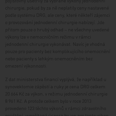
pojišťovny ušetřily za vybrané výkony jednodenní
chirurgie, pokud by za ně neplatily ceny nastavené
podle systému DRG, ale ceny, které někteří zájemci
o provozování jednodenní chirurgie nabízejí. Jde
přitom pouze o hrubý odhad – ne všechny uvedené
výkony lze v nemocničním režimu v rámci
jednodenní chirurgie vykonávat. Navíc je vhodná
pouze pro pacienty bez komplikujícího onemocnění
nebo pacienty s lehkým onemocněním bez
omezení výkonnosti.
Z dat ministerstva financí vyplývá, že například u
synovektomie zápěstí a ruky je cena DRG celkem
20 664 Kč za výkon, v režimu jednodenní chirurgie
8 961 Kč. A protože celkem bylo v roce 2013
provedeno 123 těchto výkonů v rámci zdravotního
pojištění, vypočítaná úspora by jen pro tento výkon