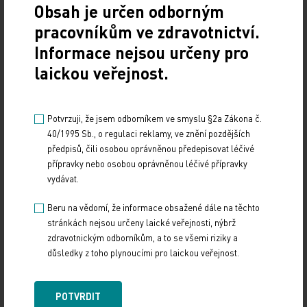
jednodenní chirurgie s vědomím, že by měl
Obsah je určen odborným
podpořit chirurgická pracoviště k efektivnímu
pracovníkům ve zdravotnictví.
využívání lůžkového fondu a personálního
Informace nejsou určeny pro
zajištění. Původně se jednalo především o malá
laickou veřejnost.
chirurgická pracoviště. Nicméně v průběhu
jednání se ukázalo, že i pro velká chirurgická
Potvrzuji, že jsem odborníkem ve smyslu §2a Zákona č.
pracoviště bude zvýšení podílu jednodenní
40/1995 Sb., o regulaci reklamy, ve znění pozdějších
chirurgie přínosné. V průběhu posledního období
předpisů, čili osobou oprávněnou předepisovat léčivé
jsou však platby za menší chirurgické výkony
přípravky nebo osobou oprávněnou léčivé přípravky
výhodnější při krátkodobé hospitalizaci než v
vydávat.
režimu jednodenní chirurgie.“
Beru na vědomí, že informace obsažené dále na těchto
stránkách nejsou určeny laické veřejnosti, nýbrž
Jednoduché operace za den. A kdo zaplatí drahou
zdravotnickým odborníkům, a to se všemi riziky a
operativu?
důsledky z toho plynoucími pro laickou veřejnost.
Otázka jednodenní chirurgie má ještě další aspekt.
POTVRDIT