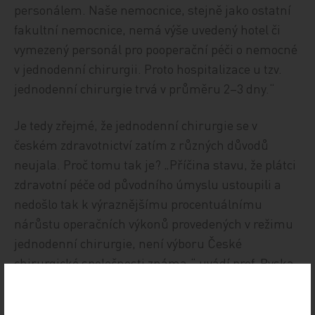
personálem. Naše nemocnice, stejně jako ostatní
fakultní nemocnice, nemá výše uvedený hotel či
vymezený personál pro pooperační péči o nemocné
v jednodenní chirurgii. Proto hospitalizace u tzv.
jednodenní chirurgie trvá v průměru 2–3 dny.“
Je tedy zřejmé, že jednodenní chirurgie se v
českém zdravotnictví zatím z různých důvodů
neujala. Proč tomu tak je? „Příčina stavu, že plátci
zdravotní péče od původního úmyslu ustoupili a
nedošlo tak k výraznějšímu procentuálnímu
nárůstu operačních výkonů provedených v režimu
jednodenní chirurgie, není výboru České
chirurgické společnosti známa,“ uvádí prof. Ryska
a dodává: „Výbor České chirurgické společnosti
uzavřel dohodu s plátci zdravotní péče týkající se