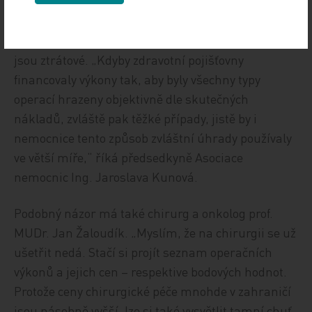
Pokud by nemocnice prováděly „jednoduché“
operace rychleji a tudíž levněji, nevydělaly by si prý
na provoz složitých chirurgických výkonů, které
jsou ztrátové. „Kdyby zdravotní pojišťovny
financovaly výkony tak, aby byly všechny typy
operací hrazeny objektivně dle skutečných
nákladů, zvláště pak těžké případy, jistě by i
nemocnice tento způsob zvláštní úhrady používaly
ve větší míře,“ říká předsedkyně Asociace
nemocnic Ing. Jaroslava Kunová.
Podobný názor má také chirurg a onkolog prof.
MUDr. Jan Žaloudík. „Myslím, že na chirurgii se už
ušetřit nedá. Stačí si projít seznam operačních
výkonů a jejich cen – respektive bodových hodnot.
Protože ceny chirurgické péče mnohde v zahraničí
jsou násobně vyšší, lze si také vysvětlit tamní chuť