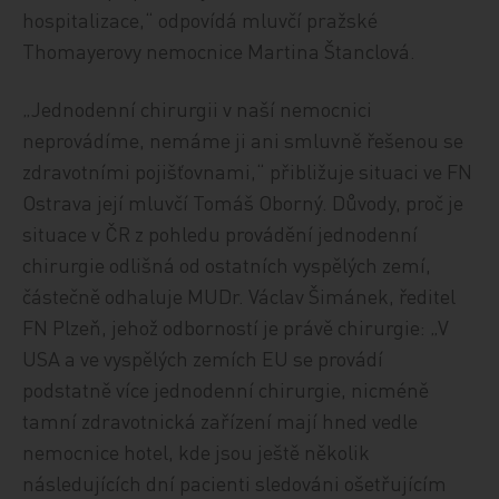
hospitalizace,“ odpovídá mluvčí pražské
Thomayerovy nemocnice Martina Štanclová.
„Jednodenní chirurgii v naší nemocnici
neprovádíme, nemáme ji ani smluvně řešenou se
zdravotními pojišťovnami,“ přibližuje situaci ve FN
Ostrava její mluvčí Tomáš Oborný. Důvody, proč je
situace v ČR z pohledu provádění jednodenní
chirurgie odlišná od ostatních vyspělých zemí,
částečně odhaluje MUDr. Václav Šimánek, ředitel
FN Plzeň, jehož odborností je právě chirurgie: „V
USA a ve vyspělých zemích EU se provádí
podstatně více jednodenní chirurgie, nicméně
tamní zdravotnická zařízení mají hned vedle
nemocnice hotel, kde jsou ještě několik
následujících dní pacienti sledováni ošetřujícím