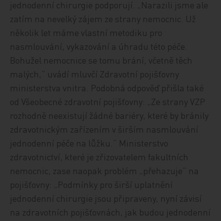
jednodenní chirurgie podporují. „Narazili jsme ale
zatím na nevelký zájem ze strany nemocnic. Už
několik let máme vlastní metodiku pro
nasmlouvání, vykazování a úhradu této péče.
Bohužel nemocnice se tomu brání, včetně těch
malých,“ uvádí mluvčí Zdravotní pojišťovny
ministerstva vnitra. Podobná odpověď přišla také
od Všeobecné zdravotní pojišťovny: „Ze strany VZP
rozhodně neexistují žádné bariéry, které by bránily
zdravotnickým zařízením v širším nasmlouvání
jednodenní péče na lůžku.“ Ministerstvo
zdravotnictví, které je zřizovatelem fakultních
nemocnic, zase naopak problém „přehazuje“ na
pojišťovny: „Podmínky pro širší uplatnění
jednodenní chirurgie jsou připraveny, nyní závisí
na zdravotních pojišťovnách, jak budou jednodenní