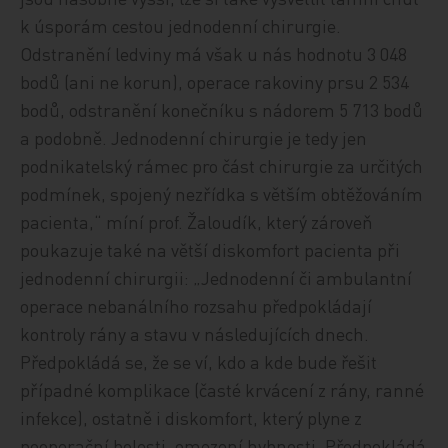
k úsporám cestou jednodenní chirurgie.
Odstranění ledviny má však u nás hodnotu 3 048
bodů (ani ne korun), operace rakoviny prsu 2 534
bodů, odstranění konečníku s nádorem 5 713 bodů
a podobně. Jednodenní chirurgie je tedy jen
podnikatelský rámec pro část chirurgie za určitých
podmínek, spojený nezřídka s větším obtěžováním
pacienta,“ míní prof. Žaloudík, který zároveň
poukazuje také na větší diskomfort pacienta při
jednodenní chirurgii: „Jednodenní či ambulantní
operace nebanálního rozsahu předpokládají
kontroly rány a stavu v následujících dnech.
Předpokládá se, že se ví, kdo a kde bude řešit
případné komplikace (časté krvácení z rány, ranné
infekce), ostatně i diskomfort, který plyne z
pooperační bolesti, omezení hybnosti. Předpokládá