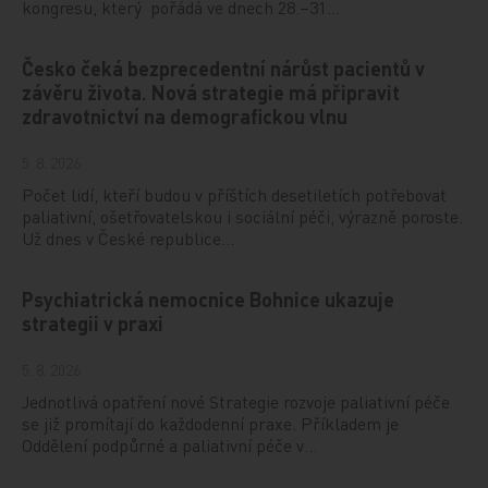
kongresu, který pořádá ve dnech 28.–31…
Česko čeká bezprecedentní nárůst pacientů v
závěru života. Nová strategie má připravit
zdravotnictví na demografickou vlnu
5. 8. 2026
Počet lidí, kteří budou v příštích desetiletích potřebovat
paliativní, ošetřovatelskou i sociální péči, výrazně poroste.
Už dnes v České republice…
Psychiatrická nemocnice Bohnice ukazuje
strategii v praxi
5. 8. 2026
Jednotlivá opatření nové Strategie rozvoje paliativní péče
se již promítají do každodenní praxe. Příkladem je
Oddělení podpůrné a paliativní péče v…