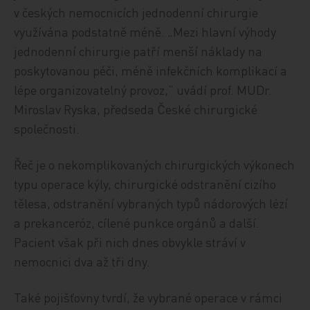
v českých nemocnicích jednodenní chirurgie
využívána podstatně méně. „Mezi hlavní výhody
jednodenní chirurgie patří menší náklady na
poskytovanou péči, méně infekčních komplikací a
lépe organizovatelný provoz,“ uvádí prof. MUDr.
Miroslav Ryska, předseda České chirurgické
společnosti.
Řeč je o nekomplikovaných chirurgických výkonech
typu operace kýly, chirurgické odstranění cizího
tělesa, odstranění vybraných typů nádorových lézí
a prekanceróz, cílené punkce orgánů a další.
Pacient však při nich dnes obvykle stráví v
nemocnici dva až tři dny.
Také pojišťovny tvrdí, že vybrané operace v rámci