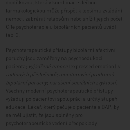
doplňkovou, která v kombinaci s léčbou
farmakologickou může přispět k lepšímu zvládání
nemoci, zabránit relapsům nebo snížit jejich počet.
Cíle psychoterapie u bipolárních pacientů uvádí
tab. 3.
Psychoterapeutické přístupy bipolární afektivní
poruchy jsou zaměřeny na psychoedukaci
pacienta;
vyjádřené emoce
(expressed emotion)
u
rodinných příslušníků; monitorování prodromů
bipolární poruchy
;
narušení sociálních zvyklostí.
Všechny moderní psychoterapeutické přístupy
vyžadují po pacientovi spolupráci a určitý stupeň
edukace. Lékař, který pečuje o pacienta s BAP, by
se měl ujistit, že jsou splněny pro
psychoterapeutické vedení předpoklady.