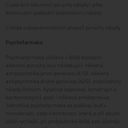
 zabránit rekurenci poruchy nálady i přes
kontinuální podávání stabilizátoru nálady
 léčba subsyndromálních projevů poruchy nálady
Psychofarmaka
Psychoafarmaka užívána v léčbě bipolární
afektivní poruchy jsou následující: některá
antipsychotika první generace (A1G), některá
antipsychotika druhé generace (A2G), stabilizátory
nálady (lithium, kyselina valproová, lamotrigin a
karbamazepin), popř. i některá antidepresiva.
Jednotlivá psychofarmaka se podávají buď v
monoterapii, nebo v kombinaci, která je při akutní
léčbě rychlejší, při profylaktické léčbě pak účinněji