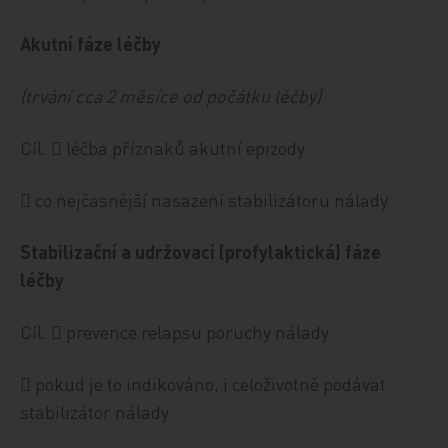
Akutní fáze léčby
(trvání cca 2 měsíce od počátku léčby)
Cíl:  léčba příznaků akutní epizody
 co nejčasnější nasazení stabilizátoru nálady
Stabilizační a udržovací (profylaktická) fáze
léčby
Cíl:  prevence relapsu poruchy nálady
 pokud je to indikováno, i celoživotně podávat
stabilizátor nálady