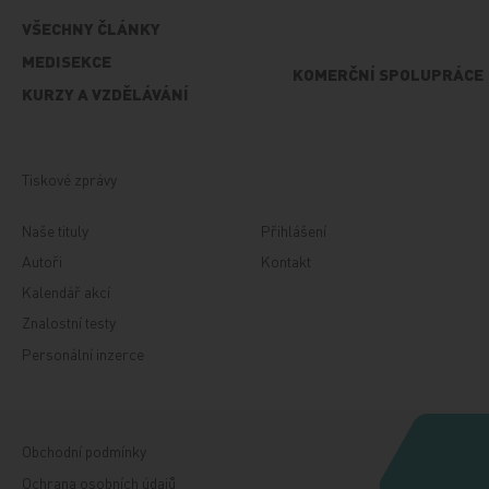
VŠECHNY ČLÁNKY
MEDISEKCE
KOMERČNÍ SPOLUPRÁCE
KURZY A VZDĚLÁVÁNÍ
Tiskové zprávy
Naše tituly
Přihlášení
Autoři
Kontakt
Kalendář akcí
Znalostní testy
Personální inzerce
Obchodní podmínky
Ochrana osobních údajů