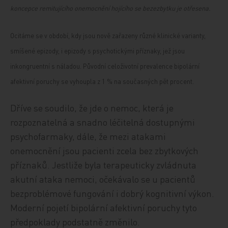
koncepce remitujícího onemocnění hojícího se bezezbytku je otřesena.
Ocitáme se v období, kdy jsou nově zařazeny různé klinické varianty,
smíšené epizody, i epizody s psychotickými příznaky, jež jsou
inkongruentní s náladou. Původní celoživotní prevalence bipolární
afektivní poruchy se vyhoupla z 1 % na současných pět procent.
Dříve se soudilo, že jde o nemoc, která je
rozpoznatelná a snadno léčitelná dostupnými
psychofarmaky, dále, že mezi atakami
onemocnění jsou pacienti zcela bez zbytkových
příznaků. Jestliže byla terapeuticky zvládnuta
akutní ataka nemoci, očekávalo se u pacientů
bezproblémové fungování i dobrý kognitivní výkon.
Moderní pojetí bipolární afektivní poruchy tyto
předpoklady podstatně změnilo.