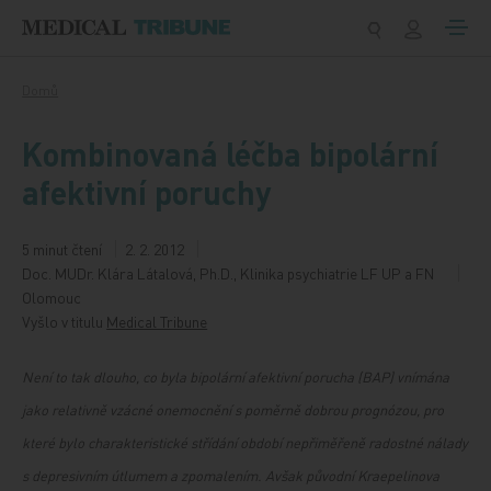
Přeskočit na obsah
Domů
Kombinovaná léčba bipolární
afektivní poruchy
5 minut čtení
2. 2. 2012
Doc. MUDr. Klára Látalová, Ph.D., Klinika psychiatrie LF UP a FN
Olomouc
Vyšlo v titulu
Medical Tribune
Není to tak dlouho, co byla bipolární afektivní porucha (BAP) vnímána
jako relativně vzácné onemocnění s poměrně dobrou prognózou, pro
které bylo charakteristické střídání období nepřiměřeně radostné nálady
s depresivním útlumem a zpomalením. Avšak původní Kraepelinova