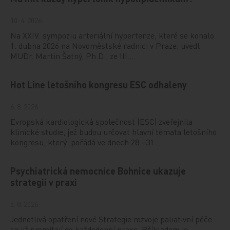
10. 4. 2026
Na XXIV. sympoziu arteriální hypertenze, které se konalo
1. dubna 2026 na Novoměstské radnici v Praze, uvedl
MUDr. Martin Šatný, Ph.D., ze III.…
Hot Line letošního kongresu ESC odhaleny
6. 8. 2026
Evropská kardiologická společnost (ESC) zveřejnila
klinické studie, jež budou určovat hlavní témata letošního
kongresu, který pořádá ve dnech 28.–31…
Psychiatrická nemocnice Bohnice ukazuje
strategii v praxi
5. 8. 2026
Jednotlivá opatření nové Strategie rozvoje paliativní péče
se již promítají do každodenní praxe. Příkladem je