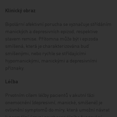
Klinický obraz
Bipolární afektivní porucha se vyznačuje střídáním
manických a depresivních epizod, respektive
stavem remise. Přítomna může být i epizoda
smíšená, která je charakterizována buď
smíšenými, nebo rychle se střídajícími
hypomanickými, manickými a depresivními
příznaky.
Léčba
Prvotním cílem léčby pacientů v akutní fázi
onemocnění (depresivní, manické, smíšené) je
ovlivnění symptomů do míry, která umožní návrat
k normální úrovni psychosociálního fungování.