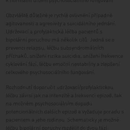
Obzvláště důležité je rychlé ovlivnění případné
agitovanosti a agresivity a suicidálního jednání.
Udržovací a profylaktická léčba pacientů s
bipolární poruchou má několik cílů. Jedná se o
prevenci relapsu, léčbu subsyndromálních
příznaků, snížení rizika suicidia, snížení frekvence
cyklování fází, léčbu emoční nestability a zlepšení
celkového psychosociálního fungování.
Rozhodnutí doporučit udržovací/profylaktickou
léčbu závisí jak na intenzitě a frekvenci epizod, tak
na možném psychosociálním dopadu
potencionálních dalších epizod a vyžaduje poradu s
pacientem a jeho rodinou. Schematicky je možné
léčbu bipolární poruchy rozdělit do dvou fází: