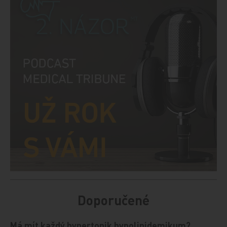
Doporučené
Má mít každý hypertonik hypolipidemikum?