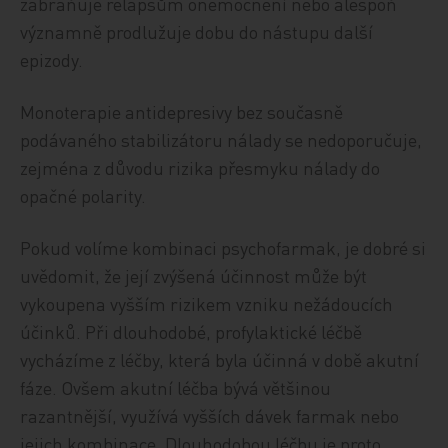
zabraňuje relapsům onemocnění nebo alespoň
významně prodlužuje dobu do nástupu další
epizody.
Monoterapie antidepresivy bez současně
podávaného stabilizátoru nálady se nedoporučuje,
zejména z důvodu rizika přesmyku nálady do
opačné polarity.
Pokud volíme kombinaci psychofarmak, je dobré si
uvědomit, že její zvýšená účinnost může být
vykoupena vyšším rizikem vzniku nežádoucích
účinků. Při dlouhodobé, profylaktické léčbě
vycházíme z léčby, která byla účinná v době akutní
fáze. Ovšem akutní léčba bývá většinou
razantnější, využívá vyšších dávek farmak nebo
jejich kombinace. Dlouhodobou léčbu je proto