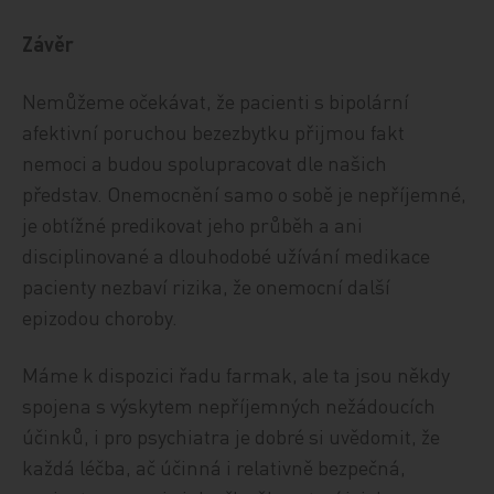
Závěr
Nemůžeme očekávat, že pacienti s bipolární
afektivní poruchou bezezbytku přijmou fakt
nemoci a budou spolupracovat dle našich
představ. Onemocnění samo o sobě je nepříjemné,
je obtížné predikovat jeho průběh a ani
disciplinované a dlouhodobé užívání medikace
pacienty nezbaví rizika, že onemocní další
epizodou choroby.
Máme k dispozici řadu farmak, ale ta jsou někdy
spojena s výskytem nepříjemných nežádoucích
účinků, i pro psychiatra je dobré si uvědomit, že
každá léčba, ač účinná i relativně bezpečná,