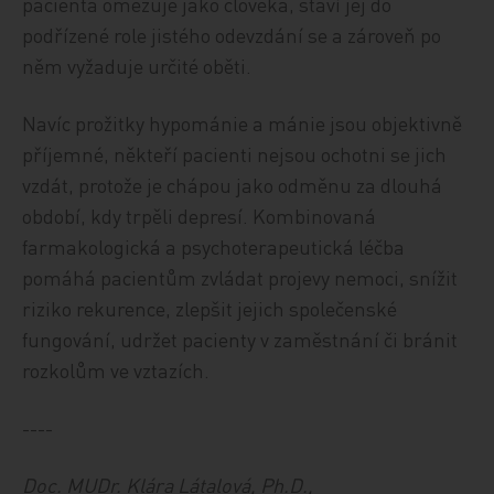
pacienta omezuje jako člověka, staví jej do
podřízené role jistého odevzdání se a zároveň po
něm vyžaduje určité oběti.
Navíc prožitky hypománie a mánie jsou objektivně
příjemné, někteří pacienti nejsou ochotni se jich
vzdát, protože je chápou jako odměnu za dlouhá
období, kdy trpěli depresí. Kombinovaná
farmakologická a psychoterapeutická léčba
pomáhá pacientům zvládat projevy nemoci, snížit
riziko rekurence, zlepšit jejich společenské
fungování, udržet pacienty v zaměstnání či bránit
rozkolům ve vztazích.
----
Doc. MUDr. Klára Látalová, Ph.D.,