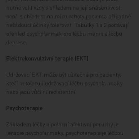
nutné volit vždy s ohledem na její snášenlivost,
popř. s ohledem na míru ochoty pacienta případné
nežádoucí účinky tolerovat. Tabulky 1 a 2 podávají
přehled psychofarmak pro léčbu mánie a léčbu
deprese.
Elektrokonvulzivní terapie (EKT)
Udržovací EKT může být užitečná pro pacienty,
kteří netolerují udržovací léčbu psychofarmaky
nebo jsou vůči ní rezistentní.
Psychoterapie
Základem léčby bipolární afektivní poruchy je
terapie psychofarmaky, psychoterapie je léčbou