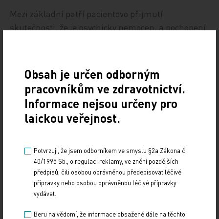
Mezi základní patří pacientovo přijmutí
skutečnosti, že je psychicky nemocen, a pochopení
základních informací o podstatě, průběhu a léčbě
nemoci. Jedná se o nepodkročitelné minimum, jež
však není vždy snadné splnit. Navíc v průběhu
Obsah je určen odborným
dalšího období může pacient tyto předpoklady
pracovníkům ve zdravotnictví.
ztrácet. K tomu může dojít bez zjevné příčny nebo
Informace nejsou určeny pro
být způsobeno další epizodou nemoci, nově
laickou veřejnost.
vzniklou komorbiditou, zvýrazněním pacientových
osobnostních rysů apod.
Potvrzuji, že jsem odborníkem ve smyslu §2a Zákona č.
Míra vyjádřených emocí v rodině (stejně jako u
40/1995 Sb., o regulaci reklamy, ve znění pozdějších
předpisů, čili osobou oprávněnou předepisovat léčivé
schizofrenních poruch) souvisí s množstvím
přípravky nebo osobou oprávněnou léčivé přípravky
relapsů u BAP. Vysoká intenzita kritických projevů i
vydávat.
nadměrná emoční účast rodičů nebo životních
Beru na vědomí, že informace obsažené dále na těchto
partnerů vede k nárůstu počtu relapsů i