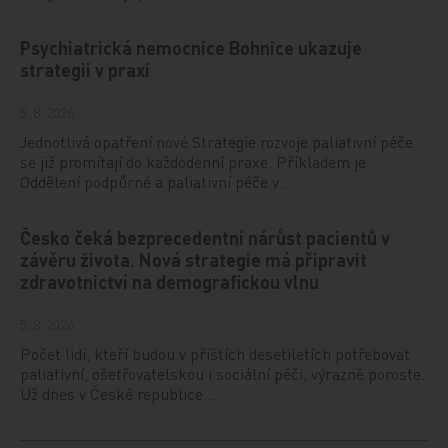
Psychiatrická nemocnice Bohnice ukazuje
strategii v praxi
5. 8. 2026
Jednotlivá opatření nové Strategie rozvoje paliativní péče
se již promítají do každodenní praxe. Příkladem je
Oddělení podpůrné a paliativní péče v…
Česko čeká bezprecedentní nárůst pacientů v
závěru života. Nová strategie má připravit
zdravotnictví na demografickou vlnu
5. 8. 2026
Počet lidí, kteří budou v příštích desetiletích potřebovat
paliativní, ošetřovatelskou i sociální péči, výrazně poroste.
Už dnes v České republice…