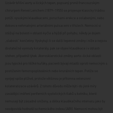
Uzávěr břišní aorty a ilických tepen, popsaný prvně francouzským
chirurgem Reneé Lerichem (1879–1955) se projevuje klasicky triádou
potíží: vysokými klaudikacemi, poruchami erekce a oslabenými, nebo
dokonce nehmatnými arteriálními pulsacemi v tříslech. Nemocní si
stěžují na bolesti v oblasti kyčle a hýždí při pohybu, někdy je dojem
„slabosti“ končetiny. Vyskytují-li se další tepenné změny i níže a nejsou
dostatečně vyvinuty kolaterály, pak se objeví klaudikace i v oblasti
stehen, případně lýtek. Aterosklerotické změny aorto-ilické oblasti
jsou typické pro těžké kuřáky, pacienti bývají mladší oproti nemocným s
postižením femoropopliteálních nebo krurálních tepen. Potíže se
vyvíjejí spíše plíživě, protože většinou je přítomna extenzivní
kolateralizace uzávěrů. Z tohoto důvodu může být i do jisté míry
zavádějící měření periferních systolických tlaků u kotníku, které
nemusejí být zásadně sníženy, a délka klaudikačního intervalu jako by
neodpovídá hodnotě ischemického indexu (ABI). Nemocní mohou být