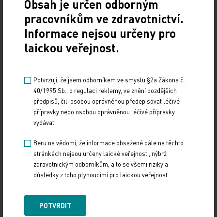
Obsah je určen odborným
(nebo oslabených, případně asymetrických) je jasným důkazem
pracovníkům ve zdravotnictví.
uzávěru v oblasti distální aorty a/nebo ilických tepen. Málo lékařů se
Informace nejsou určeny pro
také svých pacientů ptá na poruchy erektilní funkce; kombinace bolesti
laickou veřejnost.
v hýždi a současná porucha erekce by mohla vést k jednoduchému
ověření hypotézy fyzikálním vyšetřením – zjištěním přítomnosti
tepenných pulsací na společných femorálních tepnách. U stabilních
Potvrzuji, že jsem odborníkem ve smyslu §2a Zákona č.
40/1995 Sb., o regulaci reklamy, ve znění pozdějších
nemocných lze jako první zobrazovací metodu zvolit duplexní sonografi
předpisů, čili osobou oprávněnou předepisovat léčivé
i, přesnější výsledky poskytne CT nebo MR angiografie.
přípravky nebo osobou oprávněnou léčivé přípravky
vydávat.
Etiologie bolesti v končetině je nejen vaskulární, ale často právě
Beru na vědomí, že informace obsažené dále na těchto
muskuloskeletální nebo neurogenní. Při chůzi se projevuje poměrně
stránkách nejsou určeny laické veřejnosti, nýbrž
často neurogenní bolest, typicky způsobená diskopatiemi nebo spinální
zdravotnickým odborníkům, a to se všemi riziky a
důsledky z toho plynoucími pro laickou veřejnost.
stenózou, která se nazývá „spinální klaudikací“. Přichází obvykle ve
vzpřímené poloze a polevuje posazením nebo ulehnutím, případně
ohnutím se. U arteriální etiologie postačuje k úlevě naopak i krátké
POTVRDIT