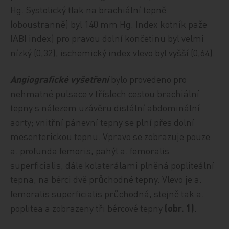
Hg. Systolický tlak na brachiální tepně
(oboustranně) byl 140 mm Hg. Index kotník paže
(ABI index) pro pravou dolní končetinu byl velmi
nízký (0,32), ischemický index vlevo byl vyšší (0,64).
Angiografické vyšetření
bylo provedeno pro
nehmatné pulsace v tříslech cestou brachiální
tepny s nálezem uzávěru distální abdominální
aorty; vnitřní pánevní tepny se plní přes dolní
mesenterickou tepnu. Vpravo se zobrazuje pouze
a. profunda femoris, pahýl a. femoralis
superficialis, dále kolaterálami plněná popliteální
tepna, na bérci dvě průchodné tepny. Vlevo je a.
femoralis superficialis průchodná, stejně tak a.
poplitea a zobrazeny tři bércové tepny
(obr. 1)
.