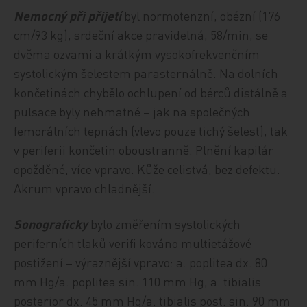
Nemocný při přijetí
byl normotenzní, obézní (176
cm/93 kg), srdeční akce pravidelná, 58/min, se
dvěma ozvami a krátkým vysokofrekvenčním
systolickým šelestem parasternálně. Na dolních
končetinách chybělo ochlupení od bérců distálně a
pulsace byly nehmatné – jak na společných
femorálních tepnách (vlevo pouze tichý šelest), tak
v periferii končetin oboustranně. Plnění kapilár
opožděné, více vpravo. Kůže celistvá, bez defektu.
Akrum vpravo chladnější.
Sonograficky
bylo změřením systolických
periferních tlaků verifi kováno multietážové
postižení – výraznější vpravo: a. poplitea dx. 80
mm Hg/a. poplitea sin. 110 mm Hg, a. tibialis
posterior dx. 45 mm Hg/a. tibialis post. sin. 90 mm