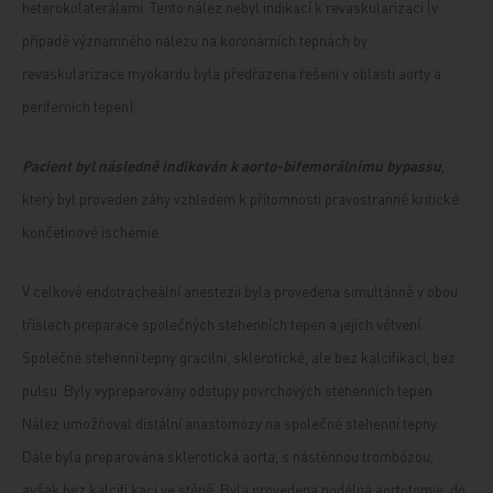
heterokolaterálami. Tento nález nebyl indikací k revaskularizaci (v
případě významného nálezu na koronárních tepnách by
revaskularizace myokardu byla předřazena řešení v oblasti aorty a
periferních tepen).
Pacient byl následně indikován k aorto-bifemorálnímu bypassu
,
který byl proveden záhy vzhledem k přítomnosti pravostranné kritické
končetinové ischémie.
V celkové endotracheální anestezii byla provedena simultánně v obou
tříslech preparace společných stehenních tepen a jejich větvení.
Společné stehenní tepny gracilní, sklerotické, ale bez kalcifikací, bez
pulsu. Byly vypreparovány odstupy povrchových stehenních tepen.
Nález umožňoval distální anastomózy na společné stehenní tepny.
Dále byla preparována sklerotická aorta, s nástěnnou trombózou,
avšak bez kalcifi kací ve stěně. Byla provedena podélná aortotomie, do