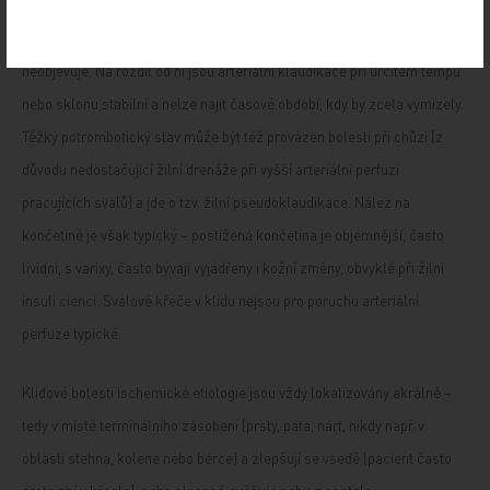
zastavení vstoje. Osteoartritická bolest nemizí po zastavení tak rychle
a je během dne měnlivá (nejhorší ráno), také jsou dny, kdy se prakticky
neobjevuje. Na rozdíl od ní jsou arteriální klaudikace při určitém tempu
nebo sklonu stabilní a nelze najít časové období, kdy by zcela vymizely.
Těžký potrombotický stav může být též provázen bolestí při chůzi (z
důvodu nedostačující žilní drenáže při vyšší arteriální perfuzi
pracujících svalů) a jde o tzv. žilní pseudoklaudikace. Nález na
končetině je však typický – postižená končetina je objemnější, často
lividní, s varixy, často bývají vyjádřeny i kožní změny, obvyklé při žilní
insufi cienci. Svalové křeče v klidu nejsou pro poruchu arteriální
perfuze typické.
Klidové bolesti ischemické etiologie jsou vždy lokalizovány akrálně –
tedy v místě terminálního zásobení (prsty, pata, nárt, nikdy např. v
oblasti stehna, kolene nebo bérce) a zlepšují se vsedě (pacient často