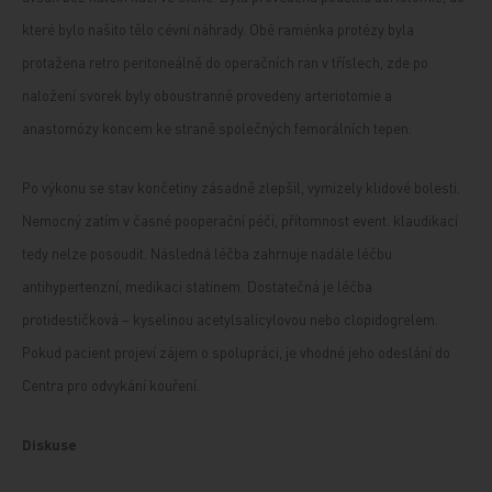
které bylo našito tělo cévní náhrady. Obě raménka protézy byla
protažena retro peritoneálně do operačních ran v tříslech, zde po
naložení svorek byly oboustranně provedeny arteriotomie a
anastomózy koncem ke straně společných femorálních tepen.
Po výkonu se stav končetiny zásadně zlepšil, vymizely klidové bolesti.
Nemocný zatím v časné pooperační péči, přítomnost event. klaudikací
tedy nelze posoudit. Následná léčba zahrnuje nadále léčbu
antihypertenzní, medikaci statinem. Dostatečná je léčba
protidestičková – kyselinou acetylsalicylovou nebo clopidogrelem.
Pokud pacient projeví zájem o spolupráci, je vhodné jeho odeslání do
Centra pro odvykání kouření.
Diskuse