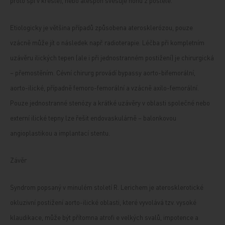
proto spí v křesle), nebo alespoň svěšuje nohu z postele.
Etiologicky je většina případů způsobena aterosklerózou, pouze
vzácně může jít o následek např. radioterapie. Léčba při kompletním
uzávěru ilických tepen (ale i při jednostranném postižení) je chirurgická
– přemostěním. Cévní chirurg provádí bypassy aorto-bifemorální,
aorto-ilické, případně femoro-femorální a vzácně axilo-femorální.
Pouze jednostranné stenózy a krátké uzávěry v oblasti společné nebo
externí ilické tepny lze řešit endovaskulárně – balonkovou
angioplastikou a implantací stentu.
Závěr
Syndrom popsaný v minulém století R. Lerichem je aterosklerotické
okluzivní postižení aorto-ilické oblasti, které vyvolává tzv. vysoké
klaudikace, může být přítomna atrofi e velkých svalů, impotence a