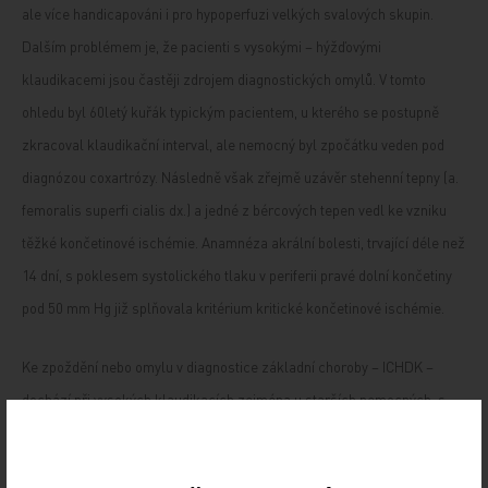
ale více handicapováni i pro hypoperfuzi velkých svalových skupin.
Dalším problémem je, že pacienti s vysokými – hýžďovými
klaudikacemi jsou častěji zdrojem diagnostických omylů. V tomto
ohledu byl 60letý kuřák typickým pacientem, u kterého se postupně
zkracoval klaudikační interval, ale nemocný byl zpočátku veden pod
diagnózou coxartrózy. Následně však zřejmě uzávěr stehenní tepny (a.
femoralis superfi cialis dx.) a jedné z bércových tepen vedl ke vzniku
těžké končetinové ischémie. Anamnéza akrální bolesti, trvající déle než
14 dní, s poklesem systolického tlaku v periferii pravé dolní končetiny
pod 50 mm Hg již splňovala kritérium kritické končetinové ischémie.
Ke zpoždění nebo omylu v diagnostice základní choroby – ICHDK –
dochází při vysokých klaudikacích zejména u starších nemocných, s
jednostrannou bolestí v krajině kyčle, kdy se lékař domnívá, že jde o
projev artrózy. Nicméně fyzikální nález nehmatných pulsací v třísle