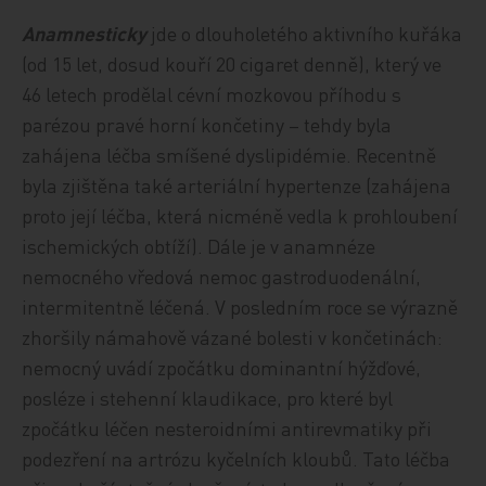
Anamnesticky
jde o dlouholetého aktivního kuřáka
(od 15 let, dosud kouří 20 cigaret denně), který ve
46 letech prodělal cévní mozkovou příhodu s
parézou pravé horní končetiny – tehdy byla
zahájena léčba smíšené dyslipidémie. Recentně
byla zjištěna také arteriální hypertenze (zahájena
proto její léčba, která nicméně vedla k prohloubení
ischemických obtíží). Dále je v anamnéze
nemocného vředová nemoc gastroduodenální,
intermitentně léčená. V posledním roce se výrazně
zhoršily námahově vázané bolesti v končetinách:
nemocný uvádí zpočátku dominantní hýžďové,
posléze i stehenní klaudikace, pro které byl
zpočátku léčen nesteroidními antirevmatiky při
podezření na artrózu kyčelních kloubů. Tato léčba