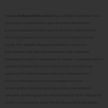
V rámci předoperačního vyšetření
byla vzhledem k anamnéze iktu a
současně pro předpokládanou generalizovanou aterosklerózu
provedena duplexní sonografie karotid, při níž byly nalezeny pouze
difuzní nástěnné aterosklerotické změny, bez hemodynamického
dopadu. Mezi základní předoperační vyšetření u nemocných
plánovaných k aorto-femorální rekonstrukci patří i komplexní
kardiologické vyšetření: echokardiografi cky byla u nemocného zjištěna
normální systolická funkce levé srdeční komory, chlopenní vady
nepřítomny. Pro nález koronární insufi cience inferolaterálně v
klidovém elektrokardiogramu byla provedena i selektivní
koronarografie. Zobrazené tepny byly postiženy mnohočetnými
stenózami, ale hemodynamicky nevýznamnými (do 50 %). Přítomen byl
uzávěr r. posterolateralis dexter (RPLD), jehož periferie byla plněna