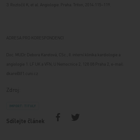
3. Roztočil K, et al. Angiologie. Praha: Triton, 2014:115–119.
ADRESA PRO KORESPONDENCI
Doc. MUDr. Debora Karetová, CSc., II. interní klinika kardiologie a
angiologie 1. LF UK a VFN, U Nemocnice 2, 128 08 Praha 2, e-mail:
dkare@lf1.cuni.cz
Zdroj:
IMPORT: TITULY
Sdílejte článek