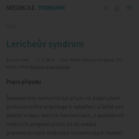
Přeskočit na obsah
Domů
Lericheův syndrom
8 minut čtení
11. 6. 2014
Doc. MUDr. Debora Karetová, CSc.
Vyšlo v titulu
Kapitoly z kardiologie
Popis případu
Šedesátiletý nemocný byl přijat na doporučení
ambulantního angiologa k vyšetření a léčbě pro
bolesti v obou dolních končetinách, v posledních
měsících progredujících až do stadia
pravostranných klidových ischemických bolestí.