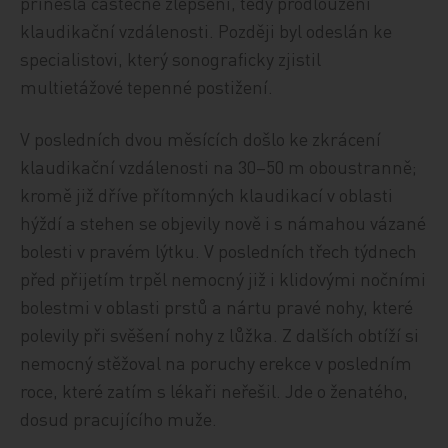
přinesla částečné zlepšení, tedy prodloužení
klaudikační vzdálenosti. Později byl odeslán ke
specialistovi, který sonograficky zjistil
multietážové tepenné postižení.
V posledních dvou měsících došlo ke zkrácení
klaudikační vzdálenosti na 30–50 m oboustranně;
kromě již dříve přítomných klaudikací v oblasti
hýždí a stehen se objevily nově i s námahou vázané
bolesti v pravém lýtku. V posledních třech týdnech
před přijetím trpěl nemocný již i klidovými nočními
bolestmi v oblasti prstů a nártu pravé nohy, které
polevily při svěšení nohy z lůžka. Z dalších obtíží si
nemocný stěžoval na poruchy erekce v posledním
roce, které zatím s lékaři neřešil. Jde o ženatého,
dosud pracujícího muže.