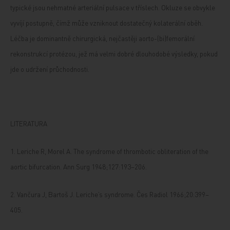
typické jsou nehmatné arteriální pulsace v tříslech. Okluze se obvykle
vyvíjí postupně, čímž může vzniknout dostatečný kolaterální oběh.
Léčba je dominantně chirurgická, nejčastěji aorto-(bi)femorální
rekonstrukcí protézou, jež má velmi dobré dlouhodobé výsledky, pokud
jde o udržení průchodnosti.
LITERATURA
1. Leriche R, Morel A. The syndrome of thrombotic obliteration of the
aortic bifurcation. Ann Surg 1948;127:193–206.
2. Vančura J, Bartoš J. Leriche’s syndrome. Čes Radiol 1966;20:399–
405.