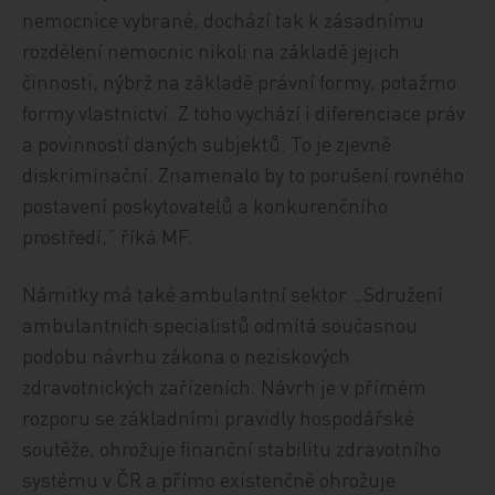
nemocnice vybrané, dochází tak k zásadnímu
rozdělení nemocnic nikoli na základě jejich
činnosti, nýbrž na základě právní formy, potažmo
formy vlastnictví. Z toho vychází i diferenciace práv
a povinností daných subjektů. To je zjevně
diskriminační. Znamenalo by to porušení rovného
postavení poskytovatelů a konkurenčního
prostředí,“ říká MF.
Námitky má také ambulantní sektor. „Sdružení
ambulantních specialistů odmítá současnou
podobu návrhu zákona o neziskových
zdravotnických zařízeních. Návrh je v přímém
rozporu se základními pravidly hospodářské
soutěže, ohrožuje finanční stabilitu zdravotního
systému v ČR a přímo existenčně ohrožuje