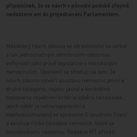
připomínek, že se návrh v původní podobě zřejmě
nedostane ani do projednávání Parlamentem.
Málokterý návrh zákona ve zdravotnictví se setkal
s tak jednoznačným odmítnutím odbornou
veřejností jako právě legislativa o neziskových
nemocnicích. Oponenti se shodují na tom, že
návrh zákona vytváří soustavu nemocnic první a
druhé kategorie, nejsou jasně a konkrétně
nastavena objektivní kritéria výběru neziskovek,
jejich výběr je netransparentní a
nepřezkoumatelný ve správním či soudním řízení
a existuje riziko likvidace nemocnic, které se
neziskovkami nestanou. Redakce MT přináší