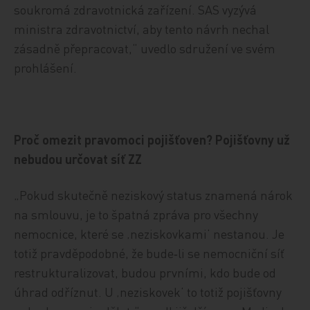
soukromá zdravotnická zařízení. SAS vyzývá
ministra zdravotnictví, aby tento návrh nechal
zásadně přepracovat,“ uvedlo sdružení ve svém
prohlášení.
Proč omezit pravomoci pojišťoven? Pojišťovny už
nebudou určovat síť ZZ
„Pokud skutečně neziskový status znamená nárok
na smlouvu, je to špatná zpráva pro všechny
nemocnice, které se ‚neziskovkami‘ nestanou. Je
totiž pravděpodobné, že bude‑li se nemocniční síť
restrukturalizovat, budou prvními, kdo bude od
úhrad odříznut. U ‚neziskovek‘ to totiž pojišťovny