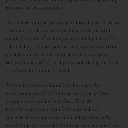
Vladimír Drvota a dodává:
„Neziskové nemocnice mají automaticky nárok na
smlouvu se zdravotními pojišťovnami, ostatní
nikoli. Z tohoto důvodu by mohlo dojít postupně k
situaci, kdy ‚ziskové nemocnice‘ vypadnou z trhu
poskytovatelů zdravotních služeb hrazených z
veřejného pojištění, což by znamenalo jejich zánik
a snížení dostupnosti služeb.“
Také ministerstvo financí se domnívá, že
navrhované rozdělení nemocnic je i po právní
stránce velmi diskriminační: „Tím, že
transformace na právní formu neziskové
zdravotnické organizace není obligatorní, tedy
nevztahuje se na veškeré nemocnice, ale pouze na