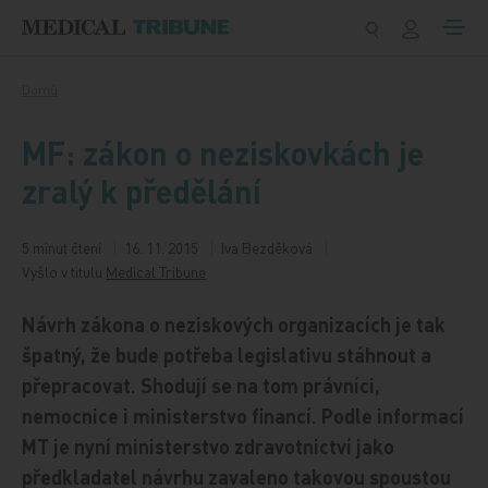
Přeskočit na obsah
Domů
MF: zákon o neziskovkách je
zralý k předělání
5 minut čtení
16. 11. 2015
Iva Bezděková
Vyšlo v titulu
Medical Tribune
Návrh zákona o neziskových organizacích je tak
špatný, že bude potřeba legislativu stáhnout a
přepracovat. Shodují se na tom právníci,
nemocnice i ministerstvo financí. Podle informací
MT je nyní ministerstvo zdravotnictví jako
předkladatel návrhu zavaleno takovou spoustou