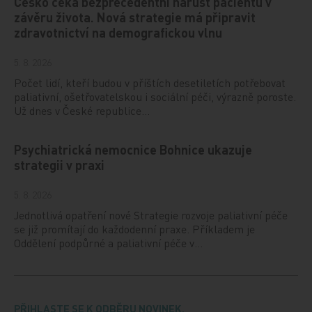
Česko čeká bezprecedentní nárůst pacientů v
závěru života. Nová strategie má připravit
zdravotnictví na demografickou vlnu
5. 8. 2026
Počet lidí, kteří budou v příštích desetiletích potřebovat
paliativní, ošetřovatelskou i sociální péči, výrazně poroste.
Už dnes v České republice…
Psychiatrická nemocnice Bohnice ukazuje
strategii v praxi
5. 8. 2026
Jednotlivá opatření nové Strategie rozvoje paliativní péče
se již promítají do každodenní praxe. Příkladem je
Oddělení podpůrné a paliativní péče v…
PŘIHLASTE SE K ODBĚRU NOVINEK.