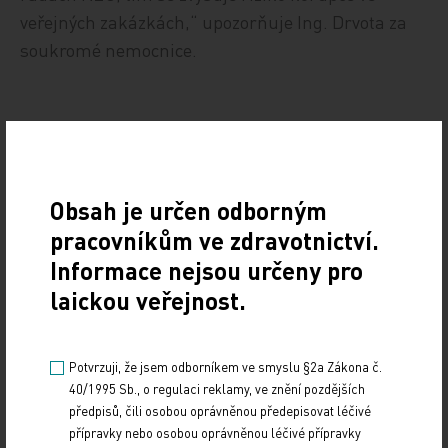
veřejných zakázkách,“ upozorňuje Ing. Drvota za
soukromé nemocnice.
Proč má být rozhodnutí ministerstva bez
možnosti soudního přezkoumání?
Obsah je určen odborným
Jednou z hlavních námitek vůči návrhu je
pracovníkům ve zdravotnictví.
nemožnost soudního přezkoumání rozhodnutí
Informace nejsou určeny pro
ministerstva zdravotnictví. „Rozhodnutí, u kterého
laickou veřejnost.
není možný žádný přezkum, se jeví jako vysoce
neobvyklý jev v českém právním systému. V tomto
Potvrzuji, že jsem odborníkem ve smyslu §2a Zákona č.
konkrétním případě může navíc představovat
40/1995 Sb., o regulaci reklamy, ve znění pozdějších
korupční potenciál, neboť se rozhodnutí může
předpisů, čili osobou oprávněnou předepisovat léčivé
dotknout i obchodních společností a fyzických osob.
přípravky nebo osobou oprávněnou léčivé přípravky