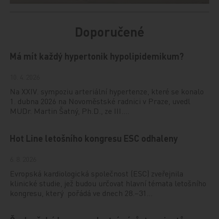
Doporučené
Má mít každý hypertonik hypolipidemikum?
10. 4. 2026
Na XXIV. sympoziu arteriální hypertenze, které se konalo
1. dubna 2026 na Novoměstské radnici v Praze, uvedl
MUDr. Martin Šatný, Ph.D., ze III.…
Hot Line letošního kongresu ESC odhaleny
6. 8. 2026
Evropská kardiologická společnost (ESC) zveřejnila
klinické studie, jež budou určovat hlavní témata letošního
kongresu, který pořádá ve dnech 28.–31…