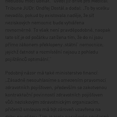
nebudou moci udělat,“ uvedl již dříve pro Medical
Tribune JUDr. Ondřej Dostál a dodal: „To by vcelku
nevadilo, pokud by existovala naděje, že síť
neziskových nemocnic bude vytvářena
rovnoměrně. To však není pravděpodobné, naopak
tato síť je od počátku zatížena tím, že do ní jsou
přímo zákonem překlopeny ‚státní‘ nemocnice,
jejichž četnost a rozmístění nejsou z pohledu
pojištěnců optimální.“
Podobný názor má také ministerstvo financí:
„Zásadně nesouhlasíme s omezením pravomocí
zdravotních pojišťoven, především se zakotvenou
kontraktační povinností zdravotních pojišťoven
vůči neziskovým zdravotnickým organizacím,
přičemž smlouva má být zároveň uzavřena na
dobu neurčitou. Tím je zcela narušován současný