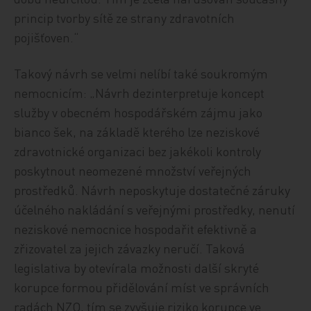
princip tvorby sítě ze strany zdravotních
pojišťoven.“
Takový návrh se velmi nelíbí také soukromým
nemocnicím: „Návrh dezinterpretuje koncept
služby v obecném hospodářském zájmu jako
bianco šek, na základě kterého lze neziskové
zdravotnické organizaci bez jakékoli kontroly
poskytnout neomezené množství veřejných
prostředků. Návrh neposkytuje dostatečné záruky
účelného nakládání s veřejnými prostředky, nenutí
neziskové nemocnice hospodařit efektivně a
zřizovatel za jejich závazky neručí. Taková
legislativa by otevírala možnosti další skryté
korupce formou přidělování míst ve správních
radách NZO, tím se zvyšuje riziko korupce ve