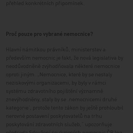
přehled konkrétních připomínek.
Proč pouze pro vybrané nemocnice?
Hlavní námitkou právníků, ministerstev a
především nemocnic je fakt, že nová legislativa by
neodůvodněně zvýhodňovala některé nemocnice
oproti jiným. „Nemocnice, které by se nestaly
neziskovými organizacemi, by byly v rámci
systému zdravotního pojištění významně
znevýhodněny, staly by se ‚nemocnicemi druhé
kategorie‘, protože tento zákon by ještě prohloubil
nerovné postavení poskytovatelů na trhu
poskytování zdravotních služeb,“ upozorňuje
předseda Sdružení soukromých nemocnic ČR Ing.