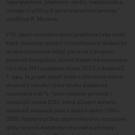
hyperglykémie, především záněty, metabolické a
iatrogenní příčiny či paraneoplastické procesy,“
vysvětluje R. Mazanec.
V 90. letech minulého století probíhala řada studií,
které zkoumaly význam intenzifikované diabetické
terapie (inzulinové léčby) pro vznik a progresi
pozdních komplikací, včetně diabetické neuropatie.
Už v roce 1993 prokázala studie DCCT u diabetiků
1. typu, že po pěti letech došlo v intenzivně léčené
skupině k redukci rizika vzniku diabetické
neuropatie o 60 %. Tento výsledek potvrdila i
navazující studie EDIC, která původní kohortu
diabetiků sledovala ještě v dalších letech (1994–
2005). Podobný průkaz pozitivního vlivu inzulinové
léčby na vznik diabetické neuropatie přinesly i