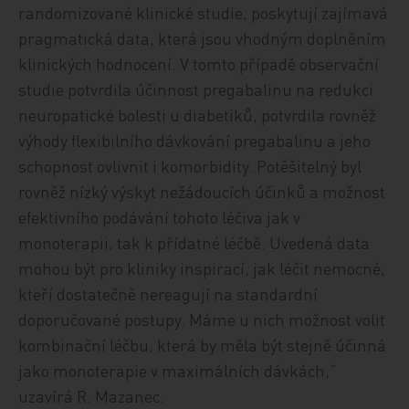
randomizované klinické studie, poskytují zajímavá
pragmatická data, která jsou vhodným doplněním
klinických hodnocení. V tomto případě observační
studie potvrdila účinnost pregabalinu na redukci
neuropatické bolesti u diabetiků, potvrdila rovněž
výhody flexibilního dávkování pregabalinu a jeho
schopnost ovlivnit i komorbidity. Potěšitelný byl
rovněž nízký výskyt nežádoucích účinků a možnost
efektivního podávání tohoto léčiva jak v
monoterapii, tak k přídatné léčbě. Uvedená data
mohou být pro kliniky inspirací, jak léčit nemocné,
kteří dostatečně nereagují na standardní
doporučované postupy. Máme u nich možnost volit
kombinační léčbu, která by měla být stejně účinná
jako monoterapie v maximálních dávkách,“
uzavírá R. Mazanec.