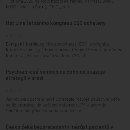
1. dubna 2026 na Novoměstské radnici v Praze, uvedl
MUDr. Martin Šatný, Ph.D., ze III.…
Hot Line letošního kongresu ESC odhaleny
6. 8. 2026
Evropská kardiologická společnost (ESC) zveřejnila
klinické studie, jež budou určovat hlavní témata letošního
kongresu, který pořádá ve dnech 28.–31…
Psychiatrická nemocnice Bohnice ukazuje
strategii v praxi
5. 8. 2026
Jednotlivá opatření nové Strategie rozvoje paliativní péče
se již promítají do každodenní praxe. Příkladem je
Oddělení podpůrné a paliativní péče v…
Česko čeká bezprecedentní nárůst pacientů v