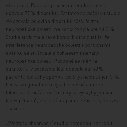
významný. Padesátiprocentní redukci bolesti
udávalo 77 % diabetiků. Zatímco na počátku studie
vykazovala polovina diabetiků těžší formu
neuropatické bolesti, na konci to byla pouhá 3 %.
Studie si všímala také komorbidit a zjistila, že
interference neuropatické bolesti s poruchami
spánku se snižovala s poklesem intenzity
neuropatické bolesti. Podobně se měnila i
struktura, v počáteční fázi udávalo asi 40 %
pacientů poruchy spánku, po 6 týdnech už jen 3 %.
Léčba pregabalinem byla bezpečná a dobře
tolerovaná, nežádoucí účinky se vyskytly jen asi v
5,5 % případů, nejčastěji v podobě závratě, únavy a
spavosti.
„Přestože observační studie nemohou nahradit