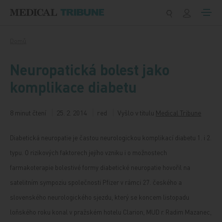
Přeskočit na obsah
Domů
Neuropatická bolest jako
komplikace diabetu
8 minut čtení
25. 2. 2014
red
Vyšlo v titulu
Medical Tribune
Diabetická neuropatie je častou neurologickou komplikací diabetu 1. i 2.
typu. O rizikových faktorech jejího vzniku i o možnostech
farmakoterapie bolestivé formy diabetické neuropatie hovořil na
satelitním sympoziu společnosti Pfizer v rámci 27. českého a
slovenského neurologického sjezdu, který se koncem listopadu
loňského roku konal v pražském hotelu Clarion, MUD r. Radim Mazanec,