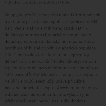
Ph.D., z Neurologické kliniky 2. LF UK a FN Motol.
Za uplynulých 30 let se počet diabetiků ztrojnásobil
a aktuálně jich v České republice žije více než 800
tisíc. Vedle makro‑ a mikroangiopatií patří k
dalším významným chronickým komplikacím
diabetu především diabetická neuropatie, která
postihuje přibližně polovinu diabetické populace.
Důležitým rizikovým faktorem pro její vznik je
délka trvání onemocnění. Podle některých studií
trpí touto komplikací v době stanovení diagnózy asi
10 % pacientů. Po 10 letech se tento počet zvyšuje
na 35 % a po 20 letech už ji udává přibližně
polovina diabetiků 2. typu. „Abychom mohli mluvit
o diabetické neuropatii, musíme vyloučit jiné
příčiny poškození nervů, než je dlouhodobá