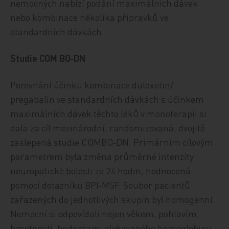
nemocných nabízí podání maximálních dávek
nebo kombinace několika přípravků ve
standardních dávkách.
Studie COM BO‑DN
Porovnání účinku kombinace duloxetin/
pregabalin ve standardních dávkách s účinkem
maximálních dávek těchto léků v monoterapii si
dala za cíl mezinárodní, randomizovaná, dvojitě
zaslepená studie COMBO‑DN. Primárním cílovým
parametrem byla změna průměrné intenzity
neuropatické bolesti za 24 hodin, hodnocená
pomocí dotazníku BPI‑MSF. Soubor pacientů
zařazených do jednotlivých skupin byl homogenní.
Nemocní si odpovídali nejen věkem, pohlavím,
hmotností, hodnotami glykovaného hemoglobinu,