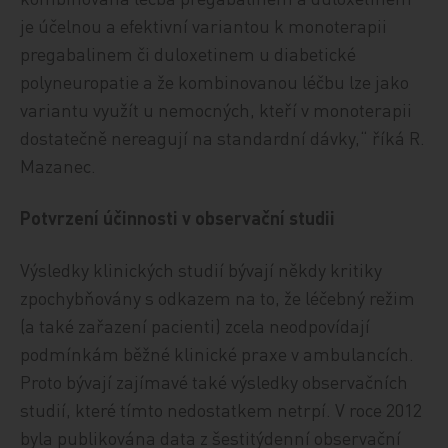
je účelnou a efektivní variantou k monoterapii
pregabalinem či duloxetinem u diabetické
polyneuropatie a že kombinovanou léčbu lze jako
variantu využít u nemocných, kteří v monoterapii
dostatečně nereagují na standardní dávky,“ říká R.
Mazanec.
Potvrzení účinnosti v observační studii
Výsledky klinických studií bývají někdy kritiky
zpochybňovány s odkazem na to, že léčebný režim
(a také zařazení pacienti) zcela neodpovídají
podmínkám běžné klinické praxe v ambulancích.
Proto bývají zajímavé také výsledky observačních
studií, které tímto nedostatkem netrpí. V roce 2012
byla publikována data z šestitýdenní observační