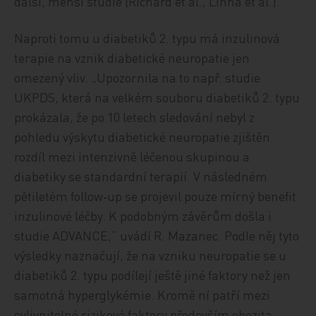
další, menší studie (Richard et al., Linna et al.).
Naproti tomu u diabetiků 2. typu má inzulinová
terapie na vznik diabetické neuropatie jen
omezený vliv. „Upozornila na to např. studie
UKPDS, která na velkém souboru diabetiků 2. typu
prokázala, že po 10 letech sledování nebyl z
pohledu výskytu diabetické neuropatie zjištěn
rozdíl mezi intenzivně léčenou skupinou a
diabetiky se standardní terapií. V následném
pětiletém follow‑up se projevil pouze mírný benefit
inzulinové léčby. K podobným závěrům došla i
studie ADVANCE,“ uvádí R. Mazanec. Podle něj tyto
výsledky naznačují, že na vzniku neuropatie se u
diabetiků 2. typu podílejí ještě jiné faktory než jen
samotná hyperglykémie. Kromě ní patří mezi
ovlivnitelné rizikové faktory především obezita,