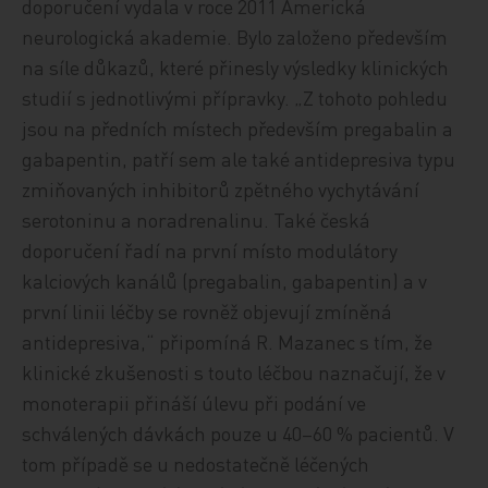
doporučení vydala v roce 2011 Americká
neurologická akademie. Bylo založeno především
na síle důkazů, které přinesly výsledky klinických
studií s jednotlivými přípravky. „Z tohoto pohledu
jsou na předních místech především pregabalin a
gabapentin, patří sem ale také antidepresiva typu
zmiňovaných inhibitorů zpětného vychytávání
serotoninu a noradrenalinu. Také česká
doporučení řadí na první místo modulátory
kalciových kanálů (pregabalin, gabapentin) a v
první linii léčby se rovněž objevují zmíněná
antidepresiva,“ připomíná R. Mazanec s tím, že
klinické zkušenosti s touto léčbou naznačují, že v
monoterapii přináší úlevu při podání ve
schválených dávkách pouze u 40–60 % pacientů. V
tom případě se u nedostatečně léčených