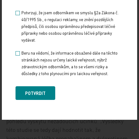
pacientů, z nichž 339 postoupilo do poslední fáze
Potvrzuji, že jsem odborníkem ve smyslu §2a Zákona č.
porovnání maximálních dávek v monoterapii a
40/1995 Sb., o regulaci reklamy, ve znění pozdějších
kombinační léčby. Z výsledků studie vyplývá, že při
předpisů, čili osobou oprávněnou předepisovat léčivé
přípravky nebo osobou oprávněnou léčivé přípravky
hodnocení primárního cílového ukazatele
vydávat.
(průměrné 24hodinové skóre intenzity bolesti)
nebyl prokázán statisticky signifikantní rozdíl mezi
Beru na vědomí, že informace obsažené dále na těchto
monoterapií v maximálních dávkách a
stránkách nejsou určeny laické veřejnosti, nýbrž
zdravotnickým odborníkům, a to se všemi riziky a
kombinovanou léčbou, nicméně podrobnější
důsledky z toho plynoucími pro laickou veřejnost.
analýza prokázala trend k vyššímu procentu
responderů se zmírněním intenzity bolesti o více
POTVRDIT
než 50 % u kombinované léčby (52,1 % u
kombinace vs. 39,3 % při monoterapii; p = 0,068).
Nevýznamné rozdíly byly v obou skupinách i z
pohledu výskytu nežádoucích účinků. „Výsledky
této studie se tedy dají hodnotit tak, že
kombinovaná léčba pregabalinem a duloxetinem