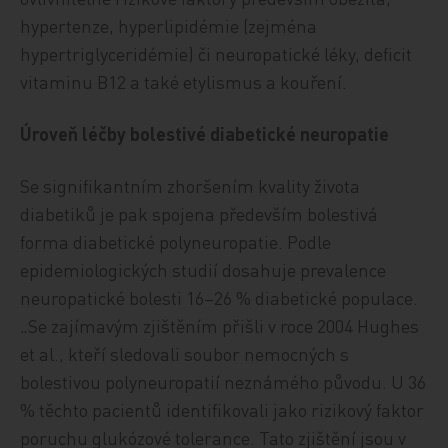
hypertenze, hyperlipidémie (zejména
hypertriglyceridémie) či neuropatické léky, deficit
vitaminu B12 a také etylismus a kouření.
Úroveň léčby bolestivé diabetické neuropatie
Se signifikantním zhoršením kvality života
diabetiků je pak spojena především bolestivá
forma diabetické polyneuropatie. Podle
epidemiologických studií dosahuje prevalence
neuropatické bolesti 16–26 % diabetické populace.
„Se zajímavým zjištěním přišli v roce 2004 Hughes
et al., kteří sledovali soubor nemocných s
bolestivou polyneuropatií neznámého původu. U 36
% těchto pacientů identifikovali jako rizikový faktor
poruchu glukózové tolerance. Tato zjištění jsou v