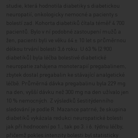
studie, která hodnotila diabetiky s diabetickou
neuropatií, onkologicky nemocné a pacienty s
bolestí zad. Kohorta diabetiků čítala téměř 4 700
pacientů. Bylo v ní podobné zastoupení mužů a
žen, pacienti byli ve věku 64 ± 10 let s průměrnou
délkou trvání bolesti 3,6 roku. U 63 % (2 900
diabetiků) byla léčba bolestivé diabetické
neuropatie zahájena monoterapií pregabalinem,
zbytek dostal pregabalin ke stávající analgetické
léčbě. Průměrná dávka pregabalinu byla 229 mg
na den, vyšší dávku než 300 mg na den užívalo jen
10 % nemocných. Z výsledků šestitýdenního
sledování je podle R. Mazance patrné, že skupina
diabetiků vykázala redukci neuropatické bolesti
jak při hodnocení po 1., tak po 3. i 6. týdnu léčby,
přičemž pokles intenzity bolesti byl statisticky