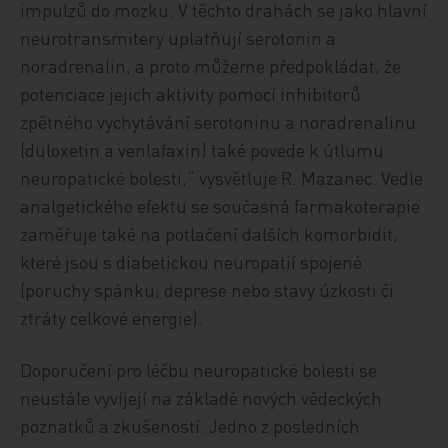
impulzů do mozku. V těchto drahách se jako hlavní
neurotransmitery uplatňují serotonin a
noradrenalin, a proto můžeme předpokládat, že
potenciace jejich aktivity pomocí inhibitorů
zpětného vychytávání serotoninu a noradrenalinu
(duloxetin a venlafaxin) také povede k útlumu
neuropatické bolesti,“ vysvětluje R. Mazanec. Vedle
analgetického efektu se současná farmakoterapie
zaměřuje také na potlačení dalších komorbidit,
které jsou s diabetickou neuropatií spojené
(poruchy spánku, deprese nebo stavy úzkosti či
ztráty celkové energie).
Doporučení pro léčbu neuropatické bolesti se
neustále vyvíjejí na základě nových vědeckých
poznatků a zkušeností. Jedno z posledních