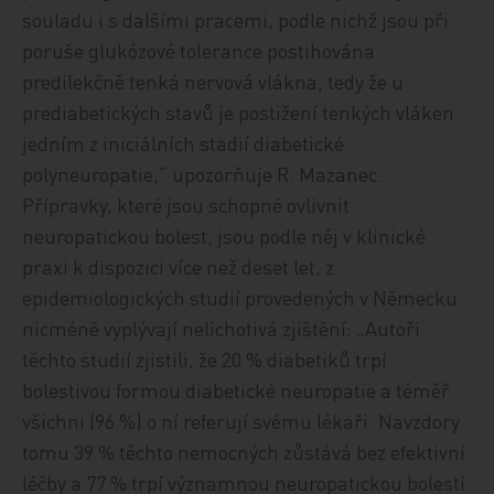
souladu i s dalšími pracemi, podle nichž jsou při
poruše glukózové tolerance postihována
predilekčně tenká nervová vlákna, tedy že u
prediabetických stavů je postižení tenkých vláken
jedním z iniciálních stadií diabetické
polyneuropatie,“ upozorňuje R. Mazanec.
Přípravky, které jsou schopné ovlivnit
neuropatickou bolest, jsou podle něj v klinické
praxi k dispozici více než deset let, z
epidemiologických studií provedených v Německu
nicméně vyplývají nelichotivá zjištění: „Autoři
těchto studií zjistili, že 20 % diabetiků trpí
bolestivou formou diabetické neuropatie a téměř
všichni (96 %) o ní referují svému lékaři. Navzdory
tomu 39 % těchto nemocných zůstává bez efektivní
léčby a 77 % trpí významnou neuropatickou bolestí