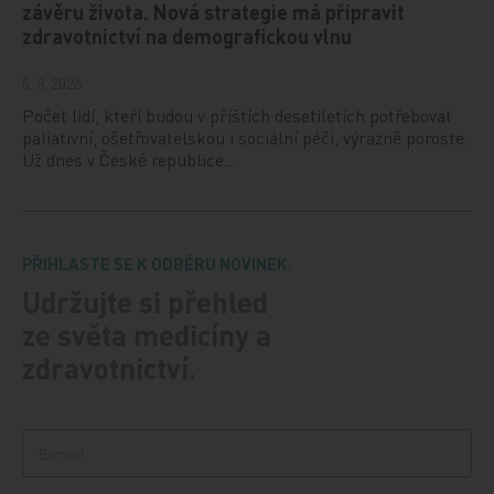
závěru života. Nová strategie má připravit
zdravotnictví na demografickou vlnu
5. 8. 2026
Počet lidí, kteří budou v příštích desetiletích potřebovat
paliativní, ošetřovatelskou i sociální péči, výrazně poroste.
Už dnes v České republice…
PŘIHLASTE SE K ODBĚRU NOVINEK.
Udržujte si přehled
ze světa medicíny a
zdravotnictví.