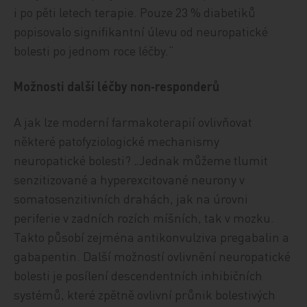
i po pěti letech terapie. Pouze 23 % diabetiků
popisovalo signifikantní úlevu od neuropatické
bolesti po jednom roce léčby.“
Možnosti další léčby non‑responderů
A jak lze moderní farmakoterapií ovlivňovat
některé patofyziologické mechanismy
neuropatické bolesti? „Jednak můžeme tlumit
senzitizované a hyperexcitované neurony v
somatosenzitivních drahách, jak na úrovni
periferie v zadních rozích míšních, tak v mozku.
Takto působí zejména antikonvulziva pregabalin a
gabapentin. Další možností ovlivnění neuropatické
bolesti je posílení descendentních inhibičních
systémů, které zpětně ovlivní průnik bolestivých