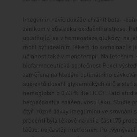
Imeglimin navíc dokáže chránit beta‑ ‑buň
zánikem v důsledku oxidačního stresu. Pato
uplatňující se v homeostáze glukózy: na ját
mohl být ideálním lékem do kombinací s jin
účinnost také v monoterapii. Na letošním
biofarmaceutická společnost Poxel výsledky
zaměřena na hledání optimálního dávkování.
subjektů dosáhl glykemických cílů a stati
hemoglobin o 0,63 % dle DCCT. Tato studie 
bezpečnosti a snášenlivosti léku. Studie p
čtyři různé dávky imegliminu ve srovnání s
procent) byla lékově naivní a část (75 proce
léčbu, nejčastěji metformin. Po „vymývací“ p