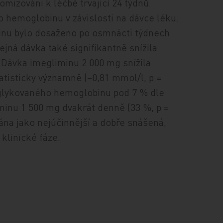
omizováni k léčbě trvající 24 týdnů.
 hemoglobinu v závislosti na dávce léku.
inu bylo dosaženo po osmnácti týdnech
jná dávka také signifikantně snížila
. Dávka imegliminu 2 000 mg snížila
atisticky významně (–0,81 mmol/l, p =
o glykovaného hemoglobinu pod 7 % dle
inu 1 500 mg dvakrát denně (33 %, p =
dána jako nejúčinnější a dobře snášená,
 klinické fáze.