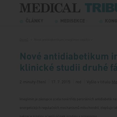
Přeskočit na obsah
ČLÁNKY
MEDISEKCE
KON
Domů
Nové antidiabetikum imeglimin uspělo v…
Nové antidiabetikum i
klinické studii druhé f
2 minuty čtení
17. 7. 2015
red
Vyšlo v titulu
Me
Imeglimin je zástupce zcela nové třídy perorálních antidiabetik 
energetických regulačních mechanismů mitochondrií, zlepšuje ta
sekrece inzulinu a lepší účinek inzulinu v organismu.