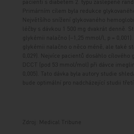
pacienti s diabetem 2. typu zaslepeně rand
Primárním cílem byla redukce glykovaného
Největšího snížení glykovaného hemoglob
léčby s dávkou 1 500 mg dvakrát denně. Ste
glykémii nalačno (–1,25 mmol/l, p = 0,001)
glykémii nalačno o něco méně, ale také st
0,029). Nejvíce pacientů dosáhlo cílovéh
DCCT (pod 53 mmol/mol) při dávce imeglim
0,005). Tato dávka byla autory studie shle
bude optimální pro nadcházející studii třetí
Zdroj: Medical Tribune