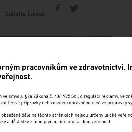
Sdílejte článek
orným pracovníkům ve zdravotnictví. 
veřejnost.
 ve smyslu §2a Zákona č. 40/1995 Sb., o regulaci reklamy, ve zněn
Doporučené
at léčivé přípravky nebo osobou oprávněnou léčivé přípravky vy
 obsažené dále na těchto stránkách nejsou určeny laické veřejn
e letošního kongresu
Psychiatrická nemocni
iky a důsledky z toho plynoucími pro laickou veřejnost.
haleny
Bohnice ukazuje strate
praxi