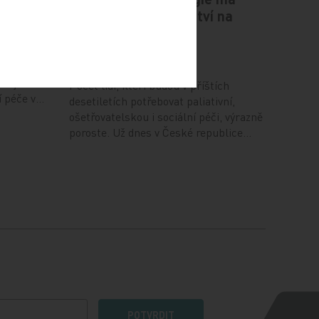
připravit zdravotnictví na
demografickou vlnu
egie
5. 8. 2026
romítají
em je
Počet lidí, kteří budou v příštích
í péče v…
desetiletích potřebovat paliativní,
ošetřovatelskou i sociální péči, výrazně
poroste. Už dnes v České republice…
POTVRDIT