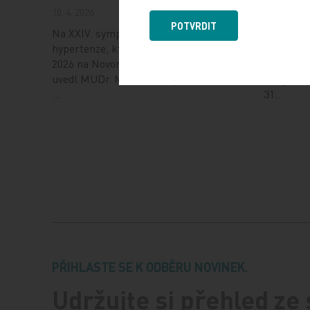
10. 4. 2026
6. 8. 2026
POTVRDIT
Na XXIV. sympoziu arteriální
Evropská 
hypertenze, které se konalo 1. dubna
(ESC) zveř
2026 na Novoměstské radnici v Praze,
budou urč
uvedl MUDr. Martin Šatný, Ph.D., ze III.
kongresu,
…
31…
PŘIHLASTE SE K ODBĚRU NOVINEK.
Udržujte si přehled ze