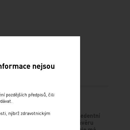
Informace nejsou
í pozdějších předpisů, čili
dávat.
osti, nýbrž zdravotnickým
ce
Česko čeká bezprecedentní
gii v
nárůst pacientů v závěru
života. Nová strategie má