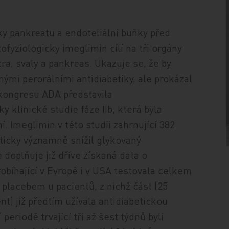
ky pankreatu a endoteliální buňky před
fyziologicky imeglimin cílí na tři orgány
ra, svaly a pankreas. Ukazuje se, že by
ými perorálními antidiabetiky, ale prokázal
 kongresu ADA představila
 klinické studie fáze IIb, která byla
 Imeglimin v této studii zahrnující 382
sticky významně snížil glykovaný
doplňuje již dříve získaná data o
robíhající v Evropě i v USA testovala celkem
 placebem u pacientů, z nichž část (25
nt) již předtím užívala antidiabetickou
eriodě trvající tři až šest týdnů byli