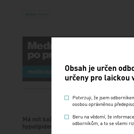
IMPORT: TITULY
Obsah je určen odb
určeny pro laickou 
Potvrzuji, že jsem odborníkem
osobou oprávněnou předepisov
Beru na vědomí, že informace
Má mít každý hypertonik
Hot Lin
odborníkům, a to se všemi riz
hypolipidemikum?
ESC od