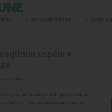
O
GRESY
AKTUÁLNÍ DISKUZE
KURZY A 
meglimin uspělo v
áze
dical Tribune
nazývané gliminy. Mechanismus jeho účinku spočívá v zásahu do
k jejich fungování. Důsledkem je zlepšení glukózodependentní