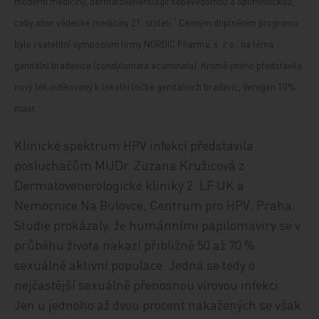
moderní medicíny, dermatovenerologii sebevědomou a optimistickou,
coby obor vědecké medicíny 21. století.“ Cenným doplněním programu
bylo i satelitní sympozium firmy NORDIC Pharma, s. r. o., na téma
genitální bradavice (condylomata acuminata). Kromě jiného představilo
nový lék indikovaný k lokální léčbě genitálních bradavic, Veregen 10%
mast.
Klinické spektrum HPV infekcí představila
posluchačům MUDr. Zuzana Kružicová z
Dermatovenerologické kliniky 2. LF UK a
Nemocnice Na Bulovce, Centrum pro HPV, Praha.
Studie prokázaly, že humánními papilomaviry se v
průběhu života nakazí přibližně 50 až 70 %
sexuálně aktivní populace. Jedná se tedy o
nejčastější sexuálně přenosnou virovou infekci.
Jen u jednoho až dvou procent nakažených se však