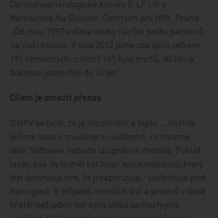
Dermatovenerologické kliniky 2. LF UK a
Nemocnice Na Bulovce, Centrum pro HPV, Praha.
„Od roku 1997 vidíme veliký nárůst počtu pacientů
na naší klinice. V roce 2012 jsme zde léčili celkem
191 nemocných, z nichž 161 bylo mužů, 30 žen a
dokonce jedno dítě do 14 let!“
Cílem je omezit přenos
O HPV se tvrdí, že je rezistentní k teplu. „Jestliže
léčíme lasery, musíme si uvědomit, co chceme
léčit. Softlaser nebude ta správná metoda. Pokud
laser, pak by to měl být laser vysokovýkonný, který
lézi destruuje tím, že ji vaporizuje,“ upřesňuje prof.
Hercogová. V případě menších lézí a projevů v době
kratší než jeden rok bývá léčba samozřejmě
úspěšnější. Hlavním cílem je omezení přenosu