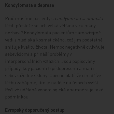
Kondylomata a deprese
Proč musíme pacienty s
condylomata acuminata
léčit, přestože se jich velká většina viru nikdy
nezbaví? Kondylomata pacientům samozřejmě
vadí z hlediska kosmetického, což jim podstatně
snižuje kvalitu života. Nemoc negativně ovlivňuje
sebevědomí a přináší problémy v
interpersonálních vztazích. Jsou popisovány
případy, kdy pacienti trpí depresemi a mají i
sebevražedné sklony. Obecně platí, že čím dříve
léčbu zahájíme, tím je naděje na úspěch vyšší.
Pečlivě udělaná venerologická anamnéza je také
podmínkou.
Evropský doporučený postup