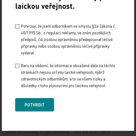
laickou veřejnost.
se doporučuje vyčkat nejprve spontánní regrese a
léčit tehdy, trvají‑li
condylomata acuminata
déle
než dva roky a regrese tedy nenastane. Stejně tak
Potvrzuji, že jsem odborníkem ve smyslu §2a Zákona č.
se doporučuje léčit tehdy, jestliže dochází k
40/1995 Sb., o regulaci reklamy, ve znění pozdějších
progresi kondylomat, nebo tam, kde může dojít ke
předpisů, čili osobou oprávněnou předepisovat léčivé
přípravky nebo osobou oprávněnou léčivé přípravky
konkrétním klinickým obtížím. „Upřednostňujeme
vydávat.
kryoterapii a chirurgické laserové metody před
dalšími. Připomínám jen, že imiquimod je možné
Beru na vědomí, že informace obsažené dále na těchto
stránkách nejsou určeny laické veřejnosti, nýbrž
užít až u dětí starších 12 let. Další možnosti jsou
zdravotnickým odborníkům, a to se všemi riziky a
považovány současnými doporučenými léčebnými
důsledky z toho plynoucími pro laickou veřejnost.
postupy za obsoletní,“ doplňuje prof. Hercogová.
POTVRDIT
Co dělat po léčbě
Je důležité spolupracovat s ostatními specialisty,
jako je urolog či gynekolog. Ten by měl ženy