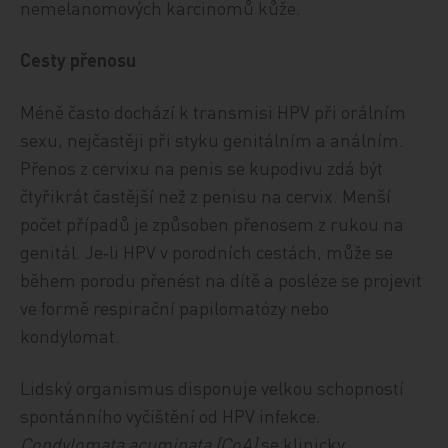
nemelanomových karcinomů kůže.
Cesty přenosu
Méně často dochází k transmisi HPV při orálním
sexu, nejčastěji při styku genitálním a análním.
Přenos z cervixu na penis se kupodivu zdá být
čtyřikrát častější než z penisu na cervix. Menší
počet případů je způsoben přenosem z rukou na
genitál. Je‑li HPV v porodních cestách, může se
během porodu přenést na dítě a posléze se projevit
ve formě respirační papilomatózy nebo
kondylomat.
Lidský organismus disponuje velkou schopností
spontánního vyčištění od HPV infekce.
Condylomata acuminata (CoA)
se klinicky