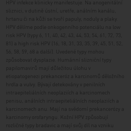
HPV infekce klinicky manifestuje. Na anogenitální
sliznici, v dutině ústní, uretře, análním kanálu,
hrtanu či na kůži se tvoří papuly, noduly a plaky.
HPV dělíme podle onkogenního potenciálu na low
risk HPV (typy 6, 11, 40, 42, 43, 44, 53, 54, 61, 72, 73,
81) a high risk HPV (16, 18, 31, 33, 35, 39, 45, 51, 52,
56, 58, 59, 68 a další). Uvedené typy mohou
způsobovat dysplazie. Humánní slizniční typy
papilomavirů mají důležitou úlohu v
etiopatogenezi prekanceróz a karcinomů děložního
hrdla a vulvy. Bývají detekovány v penilních
intraepiteliálních neoplaziích a karcinomech
penisu, análních intraepiteliálních neoplaziích a
karcinomech anu. Mají na svědomí prekancerózy a
karcinomy orofaryngu. Kožní HPV způsobují
rozličné typy bradavic a mají svůj díl na vzniku