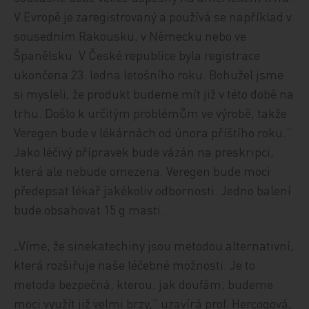
V Evropě je zaregistrovaný a používá se například v
sousedním Rakousku, v Německu nebo ve
Španělsku. V České republice byla registrace
ukončena 23. ledna letošního roku. Bohužel jsme
si mysleli, že produkt budeme mít již v této době na
trhu. Došlo k určitým problémům ve výrobě, takže
Veregen bude v lékárnách od února příštího roku.“
Jako léčivý přípravek bude vázán na preskripci,
která ale nebude omezena. Veregen bude moci
předepsat lékař jakékoliv odbornosti. Jedno balení
bude obsahovat 15 g masti.
„Víme, že sinekatechiny jsou metodou alternativní,
která rozšiřuje naše léčebné možnosti. Je to
metoda bezpečná, kterou, jak doufám, budeme
moci využít již velmi brzy,“ uzavírá prof. Hercogová,