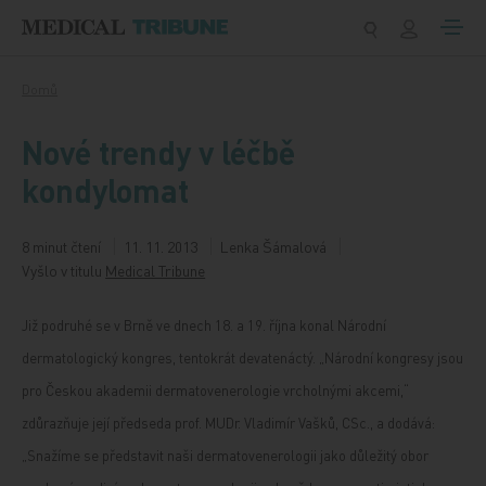
Přeskočit na obsah
Domů
Nové trendy v léčbě
kondylomat
8 minut čtení
11. 11. 2013
Lenka Šámalová
Vyšlo v titulu
Medical Tribune
Již podruhé se v Brně ve dnech 18. a 19. října konal Národní
dermatologický kongres, tentokrát devatenáctý. „Národní kongresy jsou
pro Českou akademii dermatovenerologie vrcholnými akcemi,“
zdůrazňuje její předseda prof. MUDr. Vladimír Vašků, CSc., a dodává:
„Snažíme se představit naši dermatovenerologii jako důležitý obor