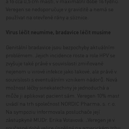
a to cca 0,5 cm masti, v maximální době 16 týdnů.
Veregen se nedoporučuje v graviditě a nemá se
používat na otevřené rány a sliznice.
Virus léčit neumíme, bradavice léčit musíme
Genitální bradavice jsou bezpochyby aktuálním
problémem. Jejich incidence roste a role HPV se
zvyšuje také právě v souvislosti zmiňované
nejenom u virové infekce jako takové, ale právě v
souvislosti s eventuálním vznikem nádorů. Nová
možnost léčby sinekatechiny je jednoduchá a
může ji aplikovat pacient sám. Veregen 10% mast
uvádí na trh společnost NORDIC Pharma, s. r. o.
Na sympoziu informovala posluchače její
zástupkyně MUDr. Erika Votavová: „Veregen je v
současné době velice úspěšný na americkém trhu.