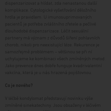
dispenzarizovat a hlídat, zda nenastanou další
komplikace. Cytologické vyšetřování děložního
hrdla je pravidlem. U imunosuprimovaných
pacientů je potřeba zvláštního zřetele a pečlivé
dlouhodobé dispenzarizace. Léčit sexuální
partnery má význam z důvodů šíření pohlavních
chorob, nikoli pro neexistující léze. Rekurence je
samozřejmě problémem – většinou se při ní
uchylujeme ke kombinaci všech zmíněných metod.
Jako prevence dnes dobře funguje kvadrivalentní
vakcína, která je u nás hrazená pojišťovnou.
Co je nového?
V léčbě kondylomat představují novinku výše
zmíněné sinekatechiny. Jsou obsaženy v léčivém