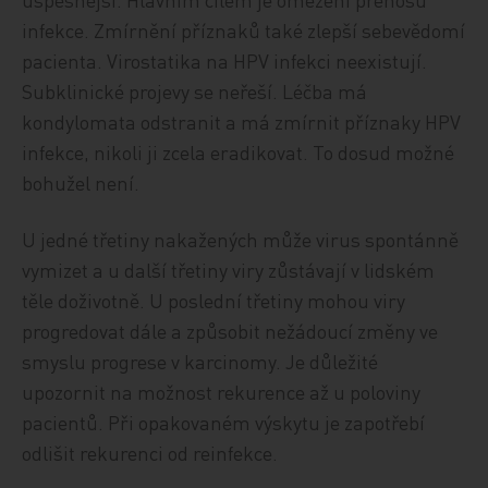
infekce. Zmírnění příznaků také zlepší sebevědomí
pacienta. Virostatika na HPV infekci neexistují.
Subklinické projevy se neřeší. Léčba má
kondylomata odstranit a má zmírnit příznaky HPV
infekce, nikoli ji zcela eradikovat. To dosud možné
bohužel není.
U jedné třetiny nakažených může virus spontánně
vymizet a u další třetiny viry zůstávají v lidském
těle doživotně. U poslední třetiny mohou viry
progredovat dále a způsobit nežádoucí změny ve
smyslu progrese v karcinomy. Je důležité
upozornit na možnost rekurence až u poloviny
pacientů. Při opakovaném výskytu je zapotřebí
odlišit rekurenci od reinfekce.