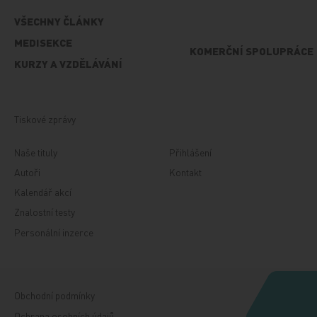
VŠECHNY ČLÁNKY
MEDISEKCE
KOMERČNÍ SPOLUPRÁCE
KURZY A VZDĚLÁVÁNÍ
Tiskové zprávy
Naše tituly
Přihlášení
Autoři
Kontakt
Kalendář akcí
Znalostní testy
Personální inzerce
Obchodní podmínky
Ochrana osobních údajů