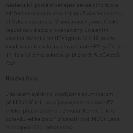
následující: pozdější zahájení sexuálního života,
zdrženlivé sexuální chování, používání kondomu,
obřízka a vakcinace. V současnosti jsou v České
republice k dispozici dvě vakcíny. Bivalentní
vakcína chrání proti HPV typům 16 a 18; pouze
kvadrivalentní vakcína chrání proti HPV typům 6 a
11, 16 a 18, čímž pokrývá přibližně 90 % původců
CoA.
Hrozivá čísla
„Na celém světě trpí condyloma acuminatum
přibližně 30 mil. osob (asymptomatickou HPV
infekci přepokládáme u zhruba 300 mil.). Je to
opravdu veliké číslo,“ připouští prof. MUDr. Jana
Hercogová, CSc., přednostka