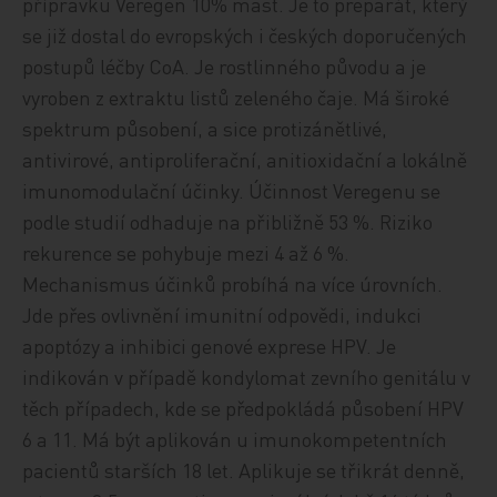
přípravku Veregen 10% mast. Je to preparát, který
se již dostal do evropských i českých doporučených
postupů léčby CoA. Je rostlinného původu a je
vyroben z extraktu listů zeleného čaje. Má široké
spektrum působení, a sice protizánětlivé,
antivirové, antiproliferační, anitioxidační a lokálně
imunomodulační účinky. Účinnost Veregenu se
podle studií odhaduje na přibližně 53 %. Riziko
rekurence se pohybuje mezi 4 až 6 %.
Mechanismus účinků probíhá na více úrovních.
Jde přes ovlivnění imunitní odpovědi, indukci
apoptózy a inhibici genové exprese HPV. Je
indikován v případě kondylomat zevního genitálu v
těch případech, kde se předpokládá působení HPV
6 a 11. Má být aplikován u imunokompetentních
pacientů starších 18 let. Aplikuje se třikrát denně,