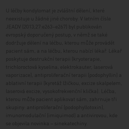
U léčby kondylomat je zvláštní dělení, které
neexistuje u žádné jiné choroby. V letním čísle
JEADV (2013;27:e263–e267) byl publikován
evropský doporučený postup, v němž se také
dodržuje dělení na léčbu, kterou může provádět
pacient sám, a na léčbu, kterou nabízí lékař. Lékař
poskytuje destrukční terapii (kryoterapie,
trichloroctová kyselina, elektrokauter, laserová
vaporizace), antiproliferační terapii (podophyllin) a
ablativní terapii (kyretáž lžičkou, excize skalpelem,
laserová excize, vysokofrekvenční klička). Léčba,
kterou může pacient aplikovat sám, zahrnuje tři
skupiny: antiproliferační (podophyllotoxin),
imunomodulační (imiquimod) a antivirovou, kde
se objevila novinka – sinekatechiny.