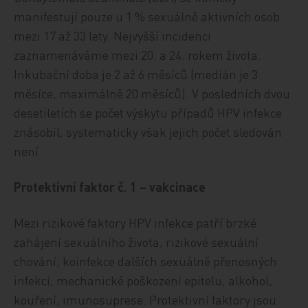
manifestují pouze u 1 % sexuálně aktivních osob
mezi 17 až 33 lety. Nejvyšší incidenci
zaznamenáváme mezi 20. a 24. rokem života.
Inkubační doba je 2 až 6 měsíců (medián je 3
měsíce, maximálně 20 měsíců). V posledních dvou
desetiletích se počet výskytu případů HPV infekce
znásobil, systematicky však jejich počet sledován
není.
Protektivní faktor č. 1 – vakcinace
Mezi rizikové faktory HPV infekce patří brzké
zahájení sexuálního života, rizikové sexuální
chování, koinfekce dalších sexuálně přenosných
infekcí, mechanické poškození epitelu, alkohol,
kouření, imunosuprese. Protektivní faktory jsou