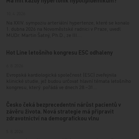
Má mít každý hypertonik hypolipidemikum?
10. 4. 2026
Na XXIV. sympoziu arteriální hypertenze, které se konalo
1. dubna 2026 na Novoměstské radnici v Praze, uvedl
MUDr. Martin Šatný, Ph.D., ze III.…
Hot Line letošního kongresu ESC odhaleny
6. 8. 2026
Evropská kardiologická společnost (ESC) zveřejnila
klinické studie, jež budou určovat hlavní témata letošního
kongresu, který pořádá ve dnech 28.–31…
Česko čeká bezprecedentní nárůst pacientů v
závěru života. Nová strategie má připravit
zdravotnictví na demografickou vlnu
5. 8. 2026