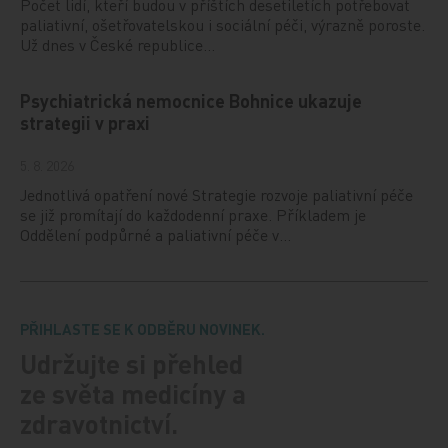
Počet lidí, kteří budou v příštích desetiletích potřebovat
paliativní, ošetřovatelskou i sociální péči, výrazně poroste.
Už dnes v České republice…
Psychiatrická nemocnice Bohnice ukazuje
strategii v praxi
5. 8. 2026
Jednotlivá opatření nové Strategie rozvoje paliativní péče
se již promítají do každodenní praxe. Příkladem je
Oddělení podpůrné a paliativní péče v…
PŘIHLASTE SE K ODBĚRU NOVINEK.
Udržujte si přehled
ze světa medicíny a
zdravotnictví.