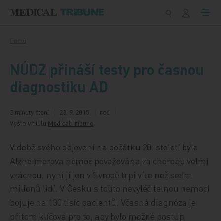
Přeskočit na obsah
Domů
NÚDZ přináší testy pro časnou
diagnostiku AD
3 minuty čtení
23. 9. 2015
red
Vyšlo v titulu
Medical Tribune
V době svého objevení na počátku 20. století byla
Alzheimerova nemoc považována za chorobu velmi
vzácnou, nyní jí jen v Evropě trpí více než sedm
milionů lidí. V Česku s touto nevyléčitelnou nemocí
bojuje na 130 tisíc pacientů. Včasná diagnóza je
přitom klíčová pro to, aby bylo možné postup