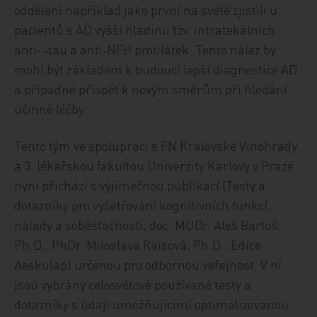
oddělení například jako první na světě zjistili u
pacientů s AD vyšší hladinu tzv. intratekálních
anti‑ ‑tau a anti‑NFH protilátek. Tento nález by
mohl být základem k budoucí lepší diagnostice AD
a případně přispět k novým směrům při hledání
účinné léčby.
Tento tým ve spolupráci s FN Královské Vinohrady
a 3. lékařskou fakultou Univerzity Karlovy v Praze
nyní přichází s výjimečnou publikací (Testy a
dotazníky pro vyšetřování kognitivních funkcí,
nálady a soběstačnosti, doc. MUDr. Aleš Bartoš,
Ph.D., PhDr. Miloslava Raisová, Ph.D., Edice
Aeskulap) určenou pro odbornou veřejnost. V ní
jsou vybrány celosvětově používané testy a
dotazníky s údaji umožňujícími optimalizovanou