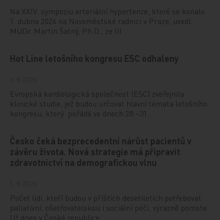
Na XXIV. sympoziu arteriální hypertenze, které se konalo
1. dubna 2026 na Novoměstské radnici v Praze, uvedl
MUDr. Martin Šatný, Ph.D., ze III.…
Hot Line letošního kongresu ESC odhaleny
6. 8. 2026
Evropská kardiologická společnost (ESC) zveřejnila
klinické studie, jež budou určovat hlavní témata letošního
kongresu, který pořádá ve dnech 28.–31…
Česko čeká bezprecedentní nárůst pacientů v
závěru života. Nová strategie má připravit
zdravotnictví na demografickou vlnu
5. 8. 2026
Počet lidí, kteří budou v příštích desetiletích potřebovat
paliativní, ošetřovatelskou i sociální péči, výrazně poroste.
Už dnes v České republice…