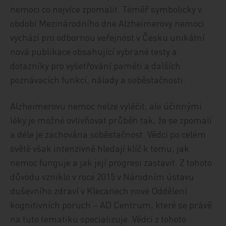
nemoci co nejvíce zpomalit. Téměř symbolicky v
období Mezinárodního dne Alzheimerovy nemoci
vychází pro odbornou veřejnost v Česku unikátní
nová publikace obsahující vybrané testy a
dotazníky pro vyšetřování paměti a dalších
poznávacích funkcí, nálady a soběstačnosti.
Alzheimerovu nemoc nelze vyléčit, ale účinnými
léky je možné ovlivňovat průběh tak, že se zpomalí
a déle je zachována soběstačnost. Vědci po celém
světě však intenzivně hledají klíč k tomu, jak
nemoc funguje a jak její progresi zastavit. Z tohoto
důvodu vzniklo v roce 2015 v Národním ústavu
duševního zdraví v Klecanech nové Oddělení
kognitivních poruch – AD Centrum, které se právě
na tuto tematiku specializuje. Vědci z tohoto