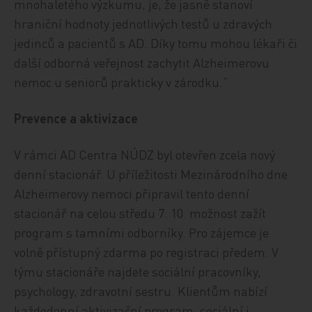
mnohaletého výzkumu, je, že jasně stanoví
hraniční hodnoty jednotlivých testů u zdravých
jedinců a pacientů s AD. Díky tomu mohou lékaři či
další odborná veřejnost zachytit Alzheimerovu
nemoc u seniorů prakticky v zárodku.“
Prevence a aktivizace
V rámci AD Centra NÚDZ byl otevřen zcela nový
denní stacionář. U příležitosti Mezinárodního dne
Alzheimerovy nemoci připravil tento denní
stacionář na celou středu 7. 10. možnost zažít
program s tamními odborníky. Pro zájemce je
volně přístupný zdarma po registraci předem. V
týmu stacionáře najdete sociální pracovníky,
psychology, zdravotní sestru. Klientům nabízí
každodenní aktivizační program, sociální i