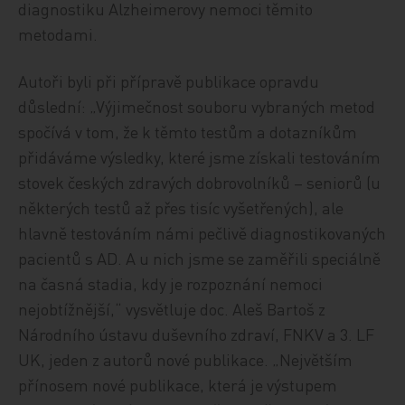
diagnostiku Alzheimerovy nemoci těmito
metodami.
Autoři byli při přípravě publikace opravdu
důslední: „Výjimečnost souboru vybraných metod
spočívá v tom, že k těmto testům a dotazníkům
přidáváme výsledky, které jsme získali testováním
stovek českých zdravých dobrovolníků – seniorů (u
některých testů až přes tisíc vyšetřených), ale
hlavně testováním námi pečlivě diagnostikovaných
pacientů s AD. A u nich jsme se zaměřili speciálně
na časná stadia, kdy je rozpoznání nemoci
nejobtížnější,“ vysvětluje doc. Aleš Bartoš z
Národního ústavu duševního zdraví, FNKV a 3. LF
UK, jeden z autorů nové publikace. „Největším
přínosem nové publikace, která je výstupem