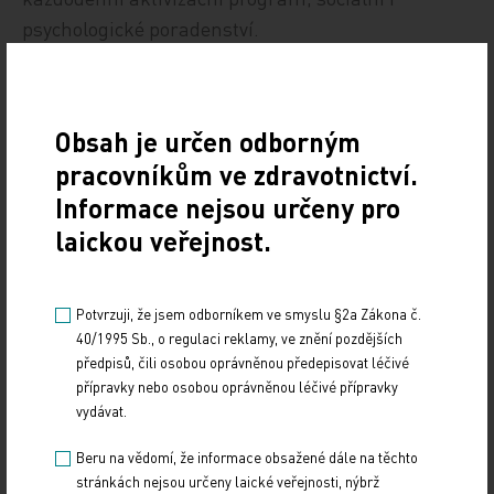
psychologické poradenství.
Zdroj: Medical Tribune
Obsah je určen odborným
IMPORT: TITULY
pracovníkům ve zdravotnictví.
Sdílejte článek
Informace nejsou určeny pro
laickou veřejnost.
Potvrzuji, že jsem odborníkem ve smyslu §2a Zákona č.
40/1995 Sb., o regulaci reklamy, ve znění pozdějších
předpisů, čili osobou oprávněnou předepisovat léčivé
přípravky nebo osobou oprávněnou léčivé přípravky
vydávat.
Beru na vědomí, že informace obsažené dále na těchto
stránkách nejsou určeny laické veřejnosti, nýbrž