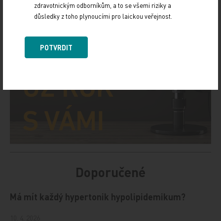
zdravotnickým odborníkům, a to se všemi riziky a
důsledky z toho plynoucími pro laickou veřejnost.
POTVRDIT
Doporučené
Má mít každý hypertonik hypolipidemikum?
10. 4. 2026