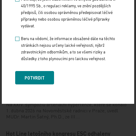
40/1995 Sb., o regulaci reklamy, ve znění pozdějších
předpisů, čili osobou oprávněnou předepisovat léčivé
přípravky nebo osobou oprávněnou léčivé přípravky
vydávat.
Beru na vědomí, že informace obsažené dále na těchto
stránkách nejsou určeny laické veřejnosti, nýbrž
zdravotnickým odborníkům, a to se všemi riziky a
důsledky z toho plynoucími pro laickou veřejnost.
Doporučené
POTVRDIT
Má mít každý hypertonik hypolipidemikum?
10. 4. 2026
Na XXIV. sympoziu arteriální hypertenze, které se konalo
1. dubna 2026 na Novoměstské radnici v Praze, uvedl
MUDr. Martin Šatný, Ph.D., ze III.…
Hot Line letošního kongresu ESC odhaleny