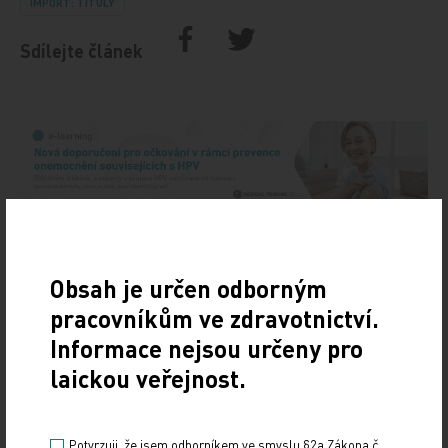
IMPORT: TITULY
Sdílejte článek
Obsah je určen odborným
pracovníkům ve zdravotnictví.
Informace nejsou určeny pro
laickou veřejnost.
Potvrzuji, že jsem odborníkem ve smyslu §2a Zákona č.