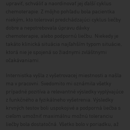
upraviť, schváliť a naordinovať jej ďalší cyklus
chemoterapie. Z môjho pohľadu bola pacientka
niekým, kto toleroval predchádzajúci cyklus liečby
dobre a nepotrebovala úpravu dávky
chemoterapie, alebo podpornú liečbu. Niekedy je
takáto klinická situácia najľahším typom situácie,
ktorá nie je spojená so žiadnymi zvláštnymi
očakávaniami.
Internistka vyšla z vyšetrovacej miestnosti a našla
ma v pracovni. Svedomito mi oznámila všetky
prípadné pozitíva a relevantné výsledky vyplývajúce
z funkčného a fyzikálneho vyšetrenia. Výsledky
krvných testov boli uspokojivé a podporná liečba s
cieľom umožniť maximálnu možnú toleranciu
liečby bola dostatočná. Všetko bolo v poriadku, až