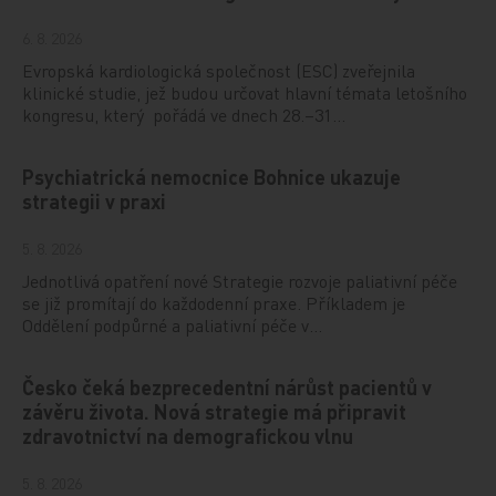
6. 8. 2026
Evropská kardiologická společnost (ESC) zveřejnila
klinické studie, jež budou určovat hlavní témata letošního
kongresu, který pořádá ve dnech 28.–31…
Psychiatrická nemocnice Bohnice ukazuje
strategii v praxi
5. 8. 2026
Jednotlivá opatření nové Strategie rozvoje paliativní péče
se již promítají do každodenní praxe. Příkladem je
Oddělení podpůrné a paliativní péče v…
Česko čeká bezprecedentní nárůst pacientů v
závěru života. Nová strategie má připravit
zdravotnictví na demografickou vlnu
5. 8. 2026