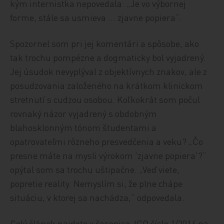
kým internistka nepovedala: „Je vo výbornej
forme, stále sa usmieva … zjavne popiera“.
Spozornel som pri jej komentári a spôsobe, ako
tak trochu pompézne a dogmaticky bol vyjadrený.
Jej úsudok nevyplýval z objektívnych znakov, ale z
posudzovania založeného na krátkom klinickom
stretnutí s cudzou osobou. Koľkokrát som počul
rovnaký názor vyjadrený s obdobným
blahosklonným tónom študentami a
opatrovateľmi rôzneho presvedčenia a veku? „Čo
presne máte na mysli výrokom 'zjavne popiera'?“
opýtal som sa trochu uštipačne. „Veď viete,
popretie reality. Nemyslím si, že plne chápe
situáciu, v ktorej sa nachádza,“ odpovedala.
Celý článek najdete v časopise JCO číslo 1/2014 na