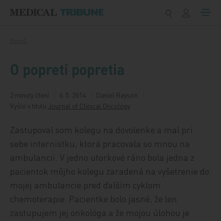
Přeskočit na obsah
Domů
O popretí popretia
2 minuty čtení
6. 5. 2014
Daniel Rayson
Vyšlo v titulu
Journal of Clinical Oncology
Zastupoval som kolegu na dovolenke a mal pri
sebe internistku, ktorá pracovala so mnou na
ambulancii. V jedno utorkové ráno bola jedna z
pacientok môjho kolegu zaradená na vyšetrenie do
mojej ambulancie pred ďalším cyklom
chemoterapie. Pacientke bolo jasné, že len
zastupujem jej onkológa a že mojou úlohou je