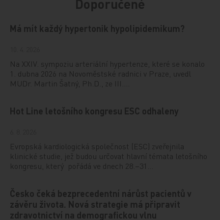
Doporučené
Má mít každý hypertonik hypolipidemikum?
10. 4. 2026
Na XXIV. sympoziu arteriální hypertenze, které se konalo
1. dubna 2026 na Novoměstské radnici v Praze, uvedl
MUDr. Martin Šatný, Ph.D., ze III.…
Hot Line letošního kongresu ESC odhaleny
6. 8. 2026
Evropská kardiologická společnost (ESC) zveřejnila
klinické studie, jež budou určovat hlavní témata letošního
kongresu, který pořádá ve dnech 28.–31…
Česko čeká bezprecedentní nárůst pacientů v
závěru života. Nová strategie má připravit
zdravotnictví na demografickou vlnu