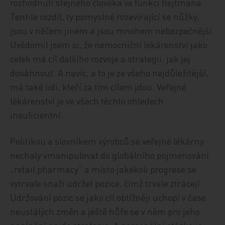
rozhodnutí stejného člověka ve funkci hejtmana.
Tenhle rozdíl, ty pomyslné rozevírající se nůžky,
jsou v něčem jiném a jsou mnohem nebezpečnější.
Uvědomil jsem si, že nemocniční lékárenství jako
celek má cíl dalšího rozvoje a strategii, jak jej
dosáhnout. A navíc, a to je ze všeho nejdůležitější,
má také lidi, kteří za tím cílem jdou. Veřejné
lékárenství je ve všech těchto ohledech
insuficientní.
Politikou a slovníkem výrobců se veřejné lékárny
nechaly vmanipulovat do globálního pojmenování
„retail pharmacy“ a místo jakékoli progrese se
vytrvale snaží udržet pozice, čímž trvale ztrácejí.
Udržování pozic se jako cíl obtížněji uchopí v čase
neustálých změn a ještě hůře se v něm pro jeho