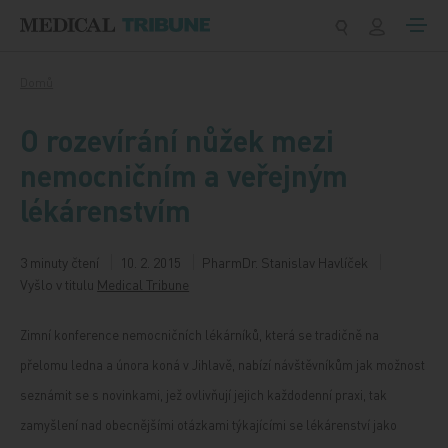
Přeskočit na obsah
Domů
O rozevírání nůžek mezi
nemocničním a veřejným
lékárenstvím
3 minuty čtení
10. 2. 2015
PharmDr. Stanislav Havlíček
Vyšlo v titulu
Medical Tribune
Zimní konference nemocničních lékárníků, která se tradičně na
přelomu ledna a února koná v Jihlavě, nabízí návštěvníkům jak možnost
seznámit se s novinkami, jež ovlivňují jejich každodenní praxi, tak
zamyšlení nad obecnějšími otázkami týkajícími se lékárenství jako