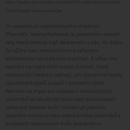
oboru. O jednu takovou úvahu se s čtenáři MT podělil bývalý prezident
ČLnK PharmDr. Stanislav Havlíček.
Po vyslechnutí vzpomínkového ohlédnutí
PharmDr. Heleny Rotterové za posledními dvaceti
lety, které změnily tvář lékárenství u nás, mi došlo,
že nůžky mezi nemocničním a veřejným
lékárenstvím se stále více rozevírají. A vůbec tím
nemám na mysli větší rozsah činností, které
nemocniční lékárny nabízejí, ani významné rozdíly
tabulkových platů a platů v komerční sféře.
Nemám na mysli ani napadání nemocničních
lékárníků ve fakultních lékárnách provozovateli
veřejných lékáren kvůli rozhodnutí jednoho
bývalého ministra nebo stejná kritika lékárníků v
krajských nemocnicích kvůli podobnému