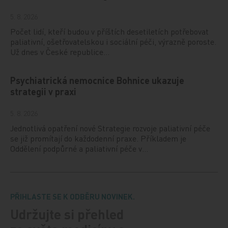
5. 8. 2026
Počet lidí, kteří budou v příštích desetiletích potřebovat
paliativní, ošetřovatelskou i sociální péči, výrazně poroste.
Už dnes v České republice…
Psychiatrická nemocnice Bohnice ukazuje
strategii v praxi
5. 8. 2026
Jednotlivá opatření nové Strategie rozvoje paliativní péče
se již promítají do každodenní praxe. Příkladem je
Oddělení podpůrné a paliativní péče v…
PŘIHLASTE SE K ODBĚRU NOVINEK.
Udržujte si přehled