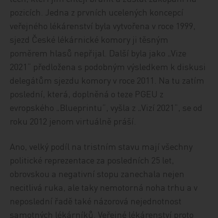
pozicích. Jedna z prvních ucelených koncepcí
veřejného lékárenství byla vytvořena v roce 1999,
sjezd České lékárnické komory ji těsným
poměrem hlasů nepřijal. Další byla jako „Vize
2021“ předložena s podobným výsledkem k diskusi
delegátům sjezdu komory v roce 2011. Na tu zatím
poslední, která, doplněná o teze PGEU z
evropského „Blueprintu“, vyšla z „Vizí 2021“, se od
roku 2012 jenom virtuálně práší.
Ano, velký podíl na tristním stavu mají všechny
politické reprezentace za posledních 25 let,
obrovskou a negativní stopu zanechala nejen
necitlivá ruka, ale taky nemotorná noha trhu a v
neposlední řadě také názorová nejednotnost
samotných lékárníků. Veřejné lékárenství proto