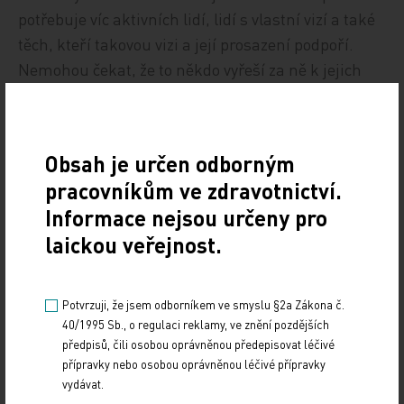
potřebuje víc aktivních lidí, lidí s vlastní vizí a také
těch, kteří takovou vizi a její prosazení podpoří.
Nemohou čekat, že to někdo vyřeší za ně k jejich
prospěchu. Musejí se zvednout a být vidět a slyšet.
Pomohou nejvíce sami sobě.
Obsah je určen odborným
Zdroj: Medical Tribune
pracovníkům ve zdravotnictví.
Informace nejsou určeny pro
IMPORT: TITULY
laickou veřejnost.
Sdílejte článek
Potvrzuji, že jsem odborníkem ve smyslu §2a Zákona č.
40/1995 Sb., o regulaci reklamy, ve znění pozdějších
předpisů, čili osobou oprávněnou předepisovat léčivé
přípravky nebo osobou oprávněnou léčivé přípravky
vydávat.