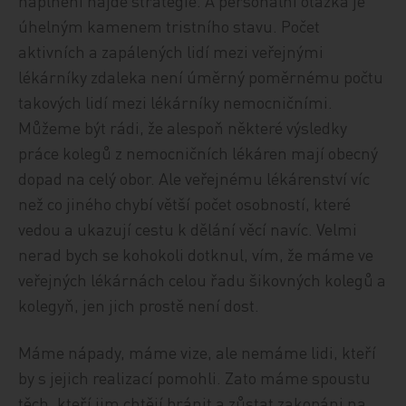
naplnění najde strategie. A personální otázka je
úhelným kamenem tristního stavu. Počet
aktivních a zapálených lidí mezi veřejnými
lékárníky zdaleka není úměrný poměrnému počtu
takových lidí mezi lékárníky nemocničními.
Můžeme být rádi, že alespoň některé výsledky
práce kolegů z nemocničních lékáren mají obecný
dopad na celý obor. Ale veřejnému lékárenství víc
než co jiného chybí větší počet osobností, které
vedou a ukazují cestu k dělání věcí navíc. Velmi
nerad bych se kohokoli dotknul, vím, že máme ve
veřejných lékárnách celou řadu šikovných kolegů a
kolegyň, jen jich prostě není dost.
Máme nápady, máme vize, ale nemáme lidi, kteří
by s jejich realizací pomohli. Zato máme spoustu
těch, kteří jim chtějí bránit a zůstat zakopáni na