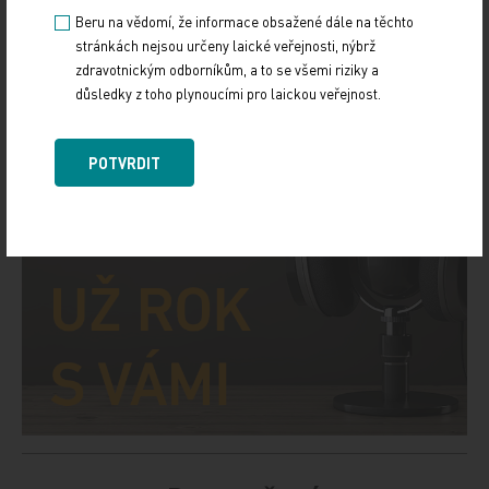
Beru na vědomí, že informace obsažené dále na těchto
stránkách nejsou určeny laické veřejnosti, nýbrž
zdravotnickým odborníkům, a to se všemi riziky a
důsledky z toho plynoucími pro laickou veřejnost.
POTVRDIT