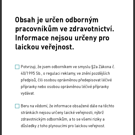
6. 8. 2026
Obsah je určen odborným
Evropská kardiologická společnost (ESC) zveřejnila
klinické studie, jež budou určovat hlavní témata letošního
pracovníkům ve zdravotnictví.
kongresu, který pořádá ve dnech 28.–31…
Informace nejsou určeny pro
laickou veřejnost.
Psychiatrická nemocnice Bohnice ukazuje
strategii v praxi
Potvrzuji, že jsem odborníkem ve smyslu §2a Zákona č.
5. 8. 2026
40/1995 Sb., o regulaci reklamy, ve znění pozdějších
Jednotlivá opatření nové Strategie rozvoje paliativní péče
předpisů, čili osobou oprávněnou předepisovat léčivé
se již promítají do každodenní praxe. Příkladem je
přípravky nebo osobou oprávněnou léčivé přípravky
Oddělení podpůrné a paliativní péče v…
vydávat.
Česko čeká bezprecedentní nárůst pacientů v
Beru na vědomí, že informace obsažené dále na těchto
závěru života. Nová strategie má připravit
stránkách nejsou určeny laické veřejnosti, nýbrž
zdravotnictví na demografickou vlnu
zdravotnickým odborníkům, a to se všemi riziky a
důsledky z toho plynoucími pro laickou veřejnost.
5. 8. 2026