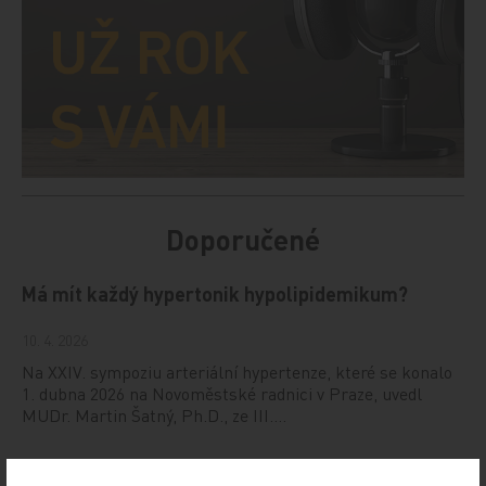
Doporučené
Má mít každý hypertonik hypolipidemikum?
10. 4. 2026
Na XXIV. sympoziu arteriální hypertenze, které se konalo
1. dubna 2026 na Novoměstské radnici v Praze, uvedl
MUDr. Martin Šatný, Ph.D., ze III.…
Hot Line letošního kongresu ESC odhaleny