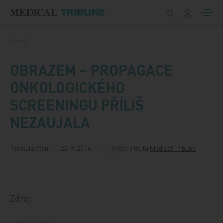
Přeskočit na obsah
Domů
OBRAZEM – PROPAGACE
ONKOLOGICKÉHO
SCREENINGU PŘÍLIŠ
NEZAUJALA
1 minuta čtení
23. 9. 2014
Vyšlo v titulu
Medical Tribune
Zdroj: