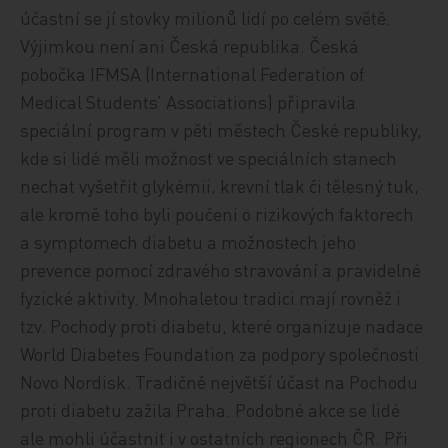
účastní se jí stovky milionů lidí po celém světě.
Výjimkou není ani Česká republika. Česká
pobočka IFMSA (International Federation of
Medical Students’ Associations) připravila
speciální program v pěti městech České republiky,
kde si lidé měli možnost ve speciálních stanech
nechat vyšetřit glykémii, krevní tlak či tělesný tuk,
ale kromě toho byli poučeni o rizikových faktorech
a symptomech diabetu a možnostech jeho
prevence pomocí zdravého stravování a pravidelné
fyzické aktivity. Mnohaletou tradici mají rovněž i
tzv. Pochody proti diabetu, které organizuje nadace
World Diabetes Foundation za podpory společnosti
Novo Nordisk. Tradičně největší účast na Pochodu
proti diabetu zažila Praha. Podobné akce se lidé
ale mohli účastnit i v ostatních regionech ČR. Při