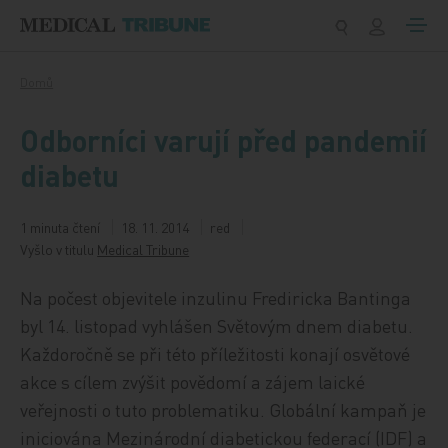
Přeskočit na obsah
Domů
Odborníci varují před pandemií
diabetu
1 minuta čtení
18. 11. 2014
red
Vyšlo v titulu
Medical Tribune
Na počest objevitele inzulinu Frediricka Bantinga
byl 14. listopad vyhlášen Světovým dnem diabetu.
Každoročně se při této příležitosti konají osvětové
akce s cílem zvýšit povědomí a zájem laické
veřejnosti o tuto problematiku. Globální kampaň je
iniciována Mezinárodní diabetickou federací (IDF) a