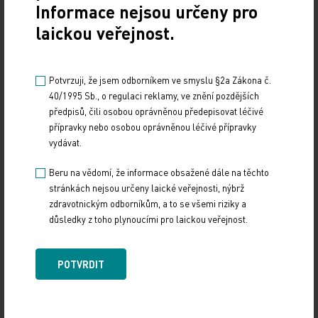
Doporučené
Informace nejsou určeny pro
laickou veřejnost.
Má mít každý hypertonik hypolipidemikum?
10. 4. 2026
Potvrzuji, že jsem odborníkem ve smyslu §2a Zákona č.
Na XXIV. sympoziu arteriální hypertenze, které se konalo
40/1995 Sb., o regulaci reklamy, ve znění pozdějších
1. dubna 2026 na Novoměstské radnici v Praze, uvedl
předpisů, čili osobou oprávněnou předepisovat léčivé
MUDr. Martin Šatný, Ph.D., ze III.…
přípravky nebo osobou oprávněnou léčivé přípravky
vydávat.
Hot Line letošního kongresu ESC odhaleny
Beru na vědomí, že informace obsažené dále na těchto
stránkách nejsou určeny laické veřejnosti, nýbrž
6. 8. 2026
zdravotnickým odborníkům, a to se všemi riziky a
Evropská kardiologická společnost (ESC) zveřejnila
důsledky z toho plynoucími pro laickou veřejnost.
klinické studie, jež budou určovat hlavní témata letošního
kongresu, který pořádá ve dnech 28.–31…
POTVRDIT
Psychiatrická nemocnice Bohnice ukazuje
strategii v praxi