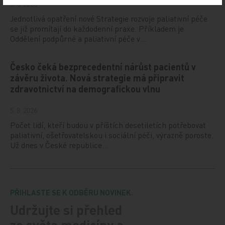
5. 8. 2026
Jednotlivá opatření nové Strategie rozvoje paliativní péče
se již promítají do každodenní praxe. Příkladem je
Oddělení podpůrné a paliativní péče v…
Česko čeká bezprecedentní nárůst pacientů v
závěru života. Nová strategie má připravit
zdravotnictví na demografickou vlnu
5. 8. 2026
Počet lidí, kteří budou v příštích desetiletích potřebovat
paliativní, ošetřovatelskou i sociální péči, výrazně poroste.
Už dnes v České republice…
PŘIHLASTE SE K ODBĚRU NOVINEK.
Udržujte si přehled
ze světa medicíny a