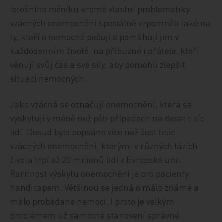
letošního ročníku kromě vlastní problematiky
vzácných onemocnění speciálně vzpomněli také na
ty, kteří o nemocné pečují a pomáhají jim v
každodenním životě, na příbuzné i přátele, kteří
věnují svůj čas a své síly, aby pomohli zlepšit
situaci nemocných.
Jako vzácná se označují onemocnění, která se
vyskytují v méně než pěti případech na deset tisíc
lidí. Dosud bylo popsáno více než šest tisíc
vzácných onemocnění, kterými v různých fázích
života trpí až 20 milionů lidí v Evropské unii.
Raritnost výskytu onemocnění je pro pacienty
handicapem. Většinou se jedná o málo známé a
málo probádané nemoci. I proto je velkým
problémem už samotné stanovení správné