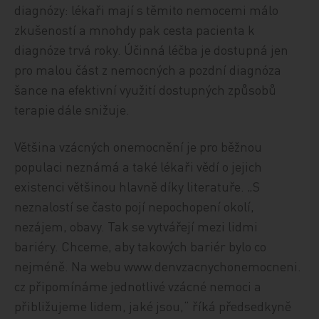
diagnózy: lékaři mají s těmito nemocemi málo
zkušeností a mnohdy pak cesta pacienta k
diagnóze trvá roky. Účinná léčba je dostupná jen
pro malou část z nemocných a pozdní diagnóza
šance na efektivní využití dostupných způsobů
terapie dále snižuje.
Většina vzácných onemocnění je pro běžnou
populaci neznámá a také lékaři vědí o jejich
existenci většinou hlavně díky literatuře. „S
neznalostí se často pojí nepochopení okolí,
nezájem, obavy. Tak se vytvářejí mezi lidmi
bariéry. Chceme, aby takových bariér bylo co
nejméně. Na webu www.denvzacnychonemocneni.
cz připomínáme jednotlivé vzácné nemoci a
přibližujeme lidem, jaké jsou,“ říká předsedkyně