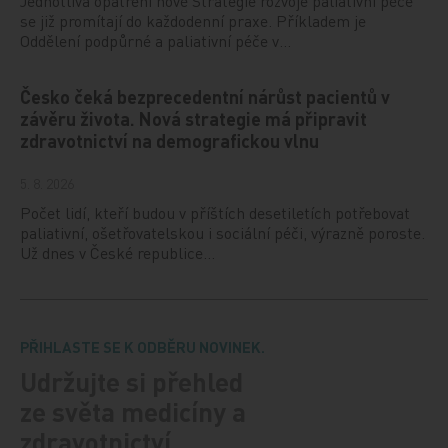
Jednotlivá opatření nové Strategie rozvoje paliativní péče
se již promítají do každodenní praxe. Příkladem je
Oddělení podpůrné a paliativní péče v…
Česko čeká bezprecedentní nárůst pacientů v
závěru života. Nová strategie má připravit
zdravotnictví na demografickou vlnu
5. 8. 2026
Počet lidí, kteří budou v příštích desetiletích potřebovat
paliativní, ošetřovatelskou i sociální péči, výrazně poroste.
Už dnes v České republice…
PŘIHLASTE SE K ODBĚRU NOVINEK.
Udržujte si přehled
ze světa medicíny a
zdravotnictví.