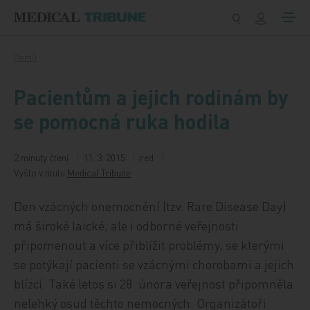
Přeskočit na obsah
Domů
Pacientům a jejich rodinám by
se pomocná ruka hodila
2 minuty čtení
11. 3. 2015
red
Vyšlo v titulu
Medical Tribune
Den vzácných onemocnění (tzv. Rare Disease Day)
má široké laické, ale i odborné veřejnosti
připomenout a více přiblížit problémy, se kterými
se potýkají pacienti se vzácnými chorobami a jejich
blízcí. Také letos si 28. února veřejnost připomněla
nelehký osud těchto nemocných. Organizátoři