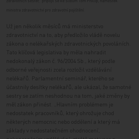
zdravotních sester,“ připojil se ke slibům Tom Phillip, náměstek
ministra zdravotnictví pro zdravotní pojištění.
Už jen několik měsíců má ministerstvo
zdravotnictví na to, aby předložilo vládě novelu
zákona o nelékařských zdravotnických povoláních.
Tato klíčová legislativa by měla nahradit
nedokonalý zákon č. 96/2004 Sb., který podle
odborné veřejnosti zcela rozložil vzdělávání
nelékařů. Parlamentní seminář, kterého se
účastnily desítky nelékařů, ale ukázal, že samotné
sestry se zatím neshodnou na tom, jaké změny by
měl zákon přinést. „Hlavním problémem je
nedostatek pracovníků, který ohrožuje chod
některých nemocnic nebo oddělení a který má
základy v nedostatečném ohodnocení,
nekoncepčním vzdělávání, ztrátě motivace a