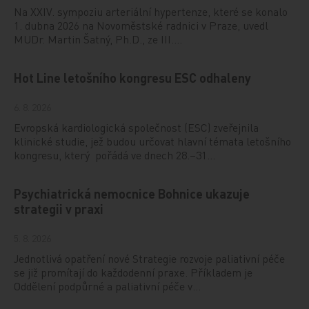
Na XXIV. sympoziu arteriální hypertenze, které se konalo
1. dubna 2026 na Novoměstské radnici v Praze, uvedl
MUDr. Martin Šatný, Ph.D., ze III.…
Hot Line letošního kongresu ESC odhaleny
6. 8. 2026
Evropská kardiologická společnost (ESC) zveřejnila
klinické studie, jež budou určovat hlavní témata letošního
kongresu, který pořádá ve dnech 28.–31…
Psychiatrická nemocnice Bohnice ukazuje
strategii v praxi
5. 8. 2026
Jednotlivá opatření nové Strategie rozvoje paliativní péče
se již promítají do každodenní praxe. Příkladem je
Oddělení podpůrné a paliativní péče v…