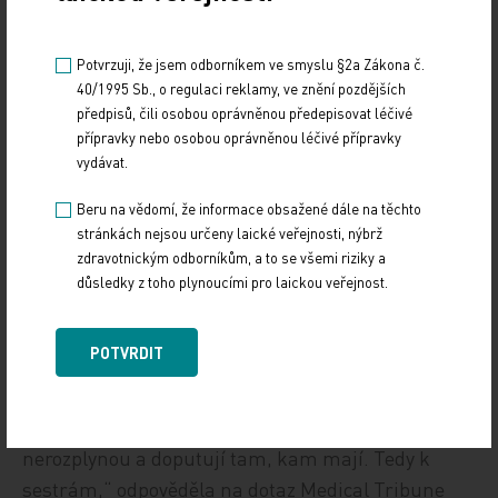
vrchní sestra chirurgického centra v Krajské
nemocnici Liberec Ladislava Kohoutová.
Potvrzuji, že jsem odborníkem ve smyslu §2a Zákona č.
40/1995 Sb., o regulaci reklamy, ve znění pozdějších
Dá se tedy vůbec zaručit, že případné finanční
předpisů, čili osobou oprávněnou předepisovat léčivé
přípravky nebo osobou oprávněnou léčivé přípravky
prostředky skutečně doputují na výplatní pásky
vydávat.
sester? „Pevně věřím, že pokud vedení resortu
jasně deklaruje navýšení platů sester a dalšího
Beru na vědomí, že informace obsažené dále na těchto
stránkách nejsou určeny laické veřejnosti, nýbrž
nelékařského personálu, stejně tak, jak tomu bylo
zdravotnickým odborníkům, a to se všemi riziky a
v minulosti například u lékařů, a objem financí na
důsledky z toho plynoucími pro laickou veřejnost.
to bude v systému jasně definován, tak se navýšení
reálně promítne i ve výplatních páskách nelékařů.
POTVRDIT
Řekla bych, že zde záleží zejména na vedení té
které nemocnice. Pokud jsou finance jasně
definovány, mělo by to být zárukou pro to, že se
nerozplynou a doputují tam, kam mají. Tedy k
sestrám,“ odpověděla na dotaz Medical Tribune