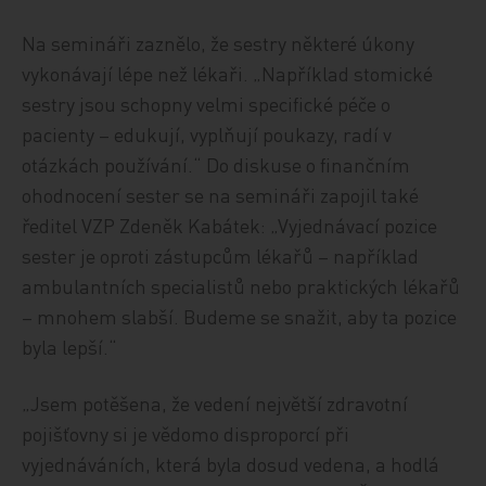
Na semináři zaznělo, že sestry některé úkony
vykonávají lépe než lékaři. „Například stomické
sestry jsou schopny velmi specifické péče o
pacienty – edukují, vyplňují poukazy, radí v
otázkách používání.“ Do diskuse o finančním
ohodnocení sester se na semináři zapojil také
ředitel VZP Zdeněk Kabátek: „Vyjednávací pozice
sester je oproti zástupcům lékařů – například
ambulantních specialistů nebo praktických lékařů
– mnohem slabší. Budeme se snažit, aby ta pozice
byla lepší.“
„Jsem potěšena, že vedení největší zdravotní
pojišťovny si je vědomo disproporcí při
vyjednáváních, která byla dosud vedena, a hodlá