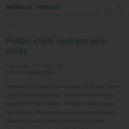
Přeskočit na obsah
Domů
Politici slíbili sestrám lepší
zítřky
4 minuty čtení
18. 5. 2015
ivb
Vyšlo v titulu
Medical Tribune
„Vyjednávací pozice sester je oproti zástupcům lékařů slabá. Budeme
se snažit, aby ta pozice byla lepší,“ slíbil sestrám na parlamentním
semináři šéf VZP Zdeněk Kabátek. „Vaše platy se odvíjejí od platby za
státní pojištěnce. Pokud se podaří prosadit navýšení plateb, půjde do
zdravotnictví více peněz a bude možné třeba navyšovat platy i