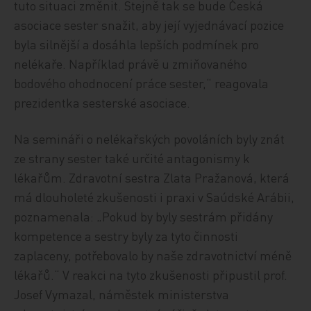
tuto situaci změnit. Stejně tak se bude Česká
asociace sester snažit, aby její vyjednávací pozice
byla silnější a dosáhla lepších podmínek pro
nelékaře. Například právě u zmiňovaného
bodového ohodnocení práce sester,“ reagovala
prezidentka sesterské asociace.
Na semináři o nelékařských povoláních byly znát
ze strany sester také určité antagonismy k
lékařům. Zdravotní sestra Zlata Pražanová, která
má dlouholeté zkušenosti i praxi v Saúdské Arábii,
poznamenala: „Pokud by byly sestrám přidány
kompetence a sestry byly za tyto činnosti
zaplaceny, potřebovalo by naše zdravotnictví méně
lékařů.“ V reakci na tyto zkušenosti připustil prof.
Josef Vymazal, náměstek ministerstva