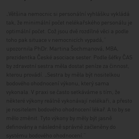
„Většina nemocnic si personální vyhlášku vykládá
tak, že minimální počet nelékařského personálu je
optimální počet. Což jsou dvě rozdílné věci a podle
toho pak situace v nemocnicích vypadá,“
upozornila PhDr. Martina Šochmanová, MBA,
prezidentka České asociace sester. Podle šéfky ČAS
by zdravotní sestra měla dostat peníze za činnost,
kterou provádí. „Sestra by měla být nositelkou
bodového ohodnocení výkonu, který sama
vykonala. V praxi se často setkáváme s tím, že
některé výkony reálně vykonávají nelékaři, a přesto
je nositelem bodového ohodnocení lékař. A to by se
mělo změnit. Tyto výkony by měly být jasně
definovány a následně správně začleněny do
systému bodového ohodnocení.“