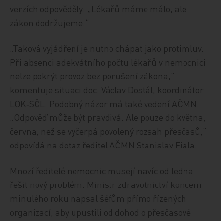
verzích odpověděly: „Lékařů máme málo, ale
zákon dodržujeme.“
„Taková vyjádření je nutno chápat jako protimluv.
Při absenci adekvátního počtu lékařů v nemocnici
nelze pokrýt provoz bez porušení zákona,“
komentuje situaci doc. Václav Dostál, koordinátor
LOK‑SČL. Podobný názor má také vedení AČMN.
„Odpověď může být pravdivá. Ale pouze do května,
června, než se vyčerpá povolený rozsah přesčasů,“
odpovídá na dotaz ředitel AČMN Stanislav Fiala.
Mnozí ředitelé nemocnic musejí navíc od ledna
řešit nový problém. Ministr zdravotnictví koncem
minulého roku napsal šéfům přímo řízených
organizací, aby upustili od dohod o přesčasové