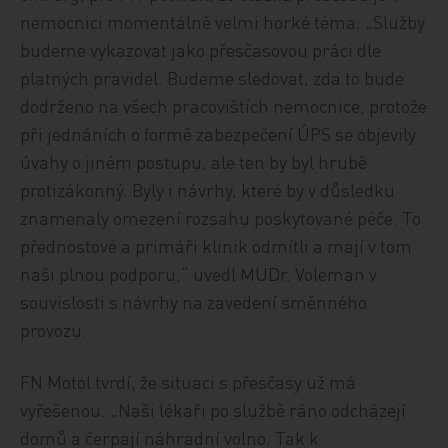
nemocnici momentálně velmi horké téma: „Služby
budeme vykazovat jako přesčasovou práci dle
platných pravidel. Budeme sledovat, zda to bude
dodrženo na všech pracovištích nemocnice, protože
při jednáních o formě zabezpečení ÚPS se objevily
úvahy o jiném postupu, ale ten by byl hrubě
protizákonný. Byly i návrhy, které by v důsledku
znamenaly omezení rozsahu poskytované péče. To
přednostové a primáři klinik odmítli a mají v tom
naši plnou podporu,“ uvedl MUDr. Voleman v
souvislosti s návrhy na zavedení směnného
provozu.
FN Motol tvrdí, že situaci s přesčasy už má
vyřešenou. „Naši lékaři po službě ráno odcházejí
domů a čerpají náhradní volno. Tak k