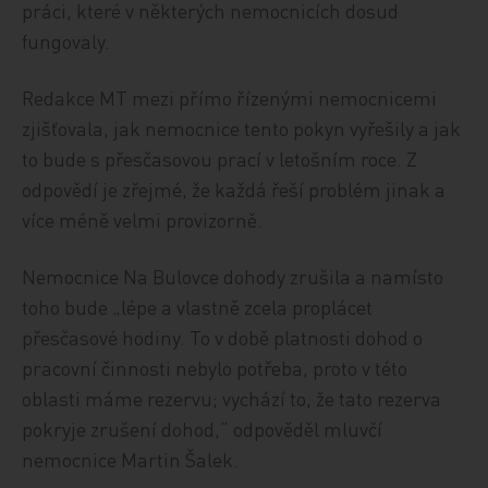
práci, které v některých nemocnicích dosud
fungovaly.
Redakce MT mezi přímo řízenými nemocnicemi
zjišťovala, jak nemocnice tento pokyn vyřešily a jak
to bude s přesčasovou prací v letošním roce. Z
odpovědí je zřejmé, že každá řeší problém jinak a
více méně velmi provizorně.
Nemocnice Na Bulovce dohody zrušila a namísto
toho bude „lépe a vlastně zcela proplácet
přesčasové hodiny. To v době platnosti dohod o
pracovní činnosti nebylo potřeba, proto v této
oblasti máme rezervu; vychází to, že tato rezerva
pokryje zrušení dohod,“ odpověděl mluvčí
nemocnice Martin Šalek.