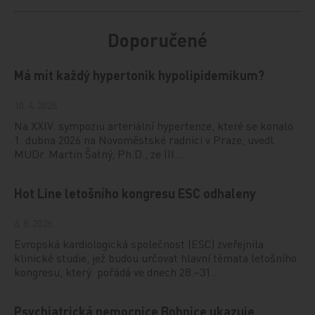
Doporučené
Má mít každý hypertonik hypolipidemikum?
10. 4. 2026
Na XXIV. sympoziu arteriální hypertenze, které se konalo
1. dubna 2026 na Novoměstské radnici v Praze, uvedl
MUDr. Martin Šatný, Ph.D., ze III.…
Hot Line letošního kongresu ESC odhaleny
6. 8. 2026
Evropská kardiologická společnost (ESC) zveřejnila
klinické studie, jež budou určovat hlavní témata letošního
kongresu, který pořádá ve dnech 28.–31…
Psychiatrická nemocnice Bohnice ukazuje