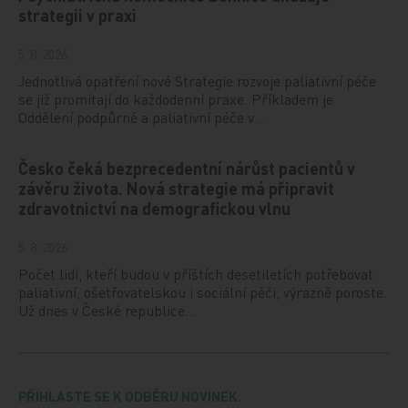
strategii v praxi
5. 8. 2026
Jednotlivá opatření nové Strategie rozvoje paliativní péče
se již promítají do každodenní praxe. Příkladem je
Oddělení podpůrné a paliativní péče v…
Česko čeká bezprecedentní nárůst pacientů v
závěru života. Nová strategie má připravit
zdravotnictví na demografickou vlnu
5. 8. 2026
Počet lidí, kteří budou v příštích desetiletích potřebovat
paliativní, ošetřovatelskou i sociální péči, výrazně poroste.
Už dnes v České republice…
PŘIHLASTE SE K ODBĚRU NOVINEK.