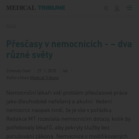
Přeskočit na obsah
Domů
Přesčasy v nemocnicích - – dva
různé světy
3 minuty čtení
27. 1. 2015
ivb
Vyšlo v titulu
Medical Tribune
Nemocniční lékaři vidí problém přesčasové práce
jako dlouhodobě neřešený a akutní. Vedení
nemocnic naopak tvrdí, že je vše v pořádku.
Redakce MT rozeslala nemocnicím dotazy, kolik by
potřebovaly lékařů, aby pokryly služby bez
porušování zákona. Nemocnice v modifikovaných