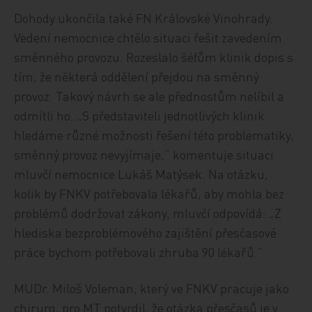
Dohody ukončila také FN Královské Vinohrady.
Vedení nemocnice chtělo situaci řešit zavedením
směnného provozu. Rozeslalo šéfům klinik dopis s
tím, že některá oddělení přejdou na směnný
provoz. Takový návrh se ale přednostům nelíbil a
odmítli ho. „S představiteli jednotlivých klinik
hledáme různé možnosti řešení této problematiky,
směnný provoz nevyjímaje,“ komentuje situaci
mluvčí nemocnice Lukáš Matýsek. Na otázku,
kolik by FNKV potřebovala lékařů, aby mohla bez
problémů dodržovat zákony, mluvčí odpovídá: „Z
hlediska bezproblémového zajištění přesčasové
práce bychom potřebovali zhruba 90 lékařů.“
MUDr. Miloš Voleman, který ve FNKV pracuje jako
chirurg, pro MT potvrdil, že otázka přesčasů je v