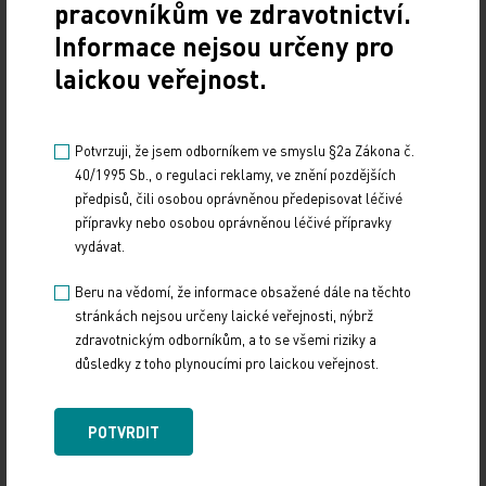
pracovníkům ve zdravotnictví.
je přesně dvojnásobek povolených 416 hodin za rok.
Informace nejsou určeny pro
Takže ano, přesčasy jsou vyřešeny, ale pouze u
laickou veřejnost.
lékařů, kteří slouží dvě až tři služby za měsíc, a
těch je minimum. U ostatních se to překračuje
vesele dál,“ píše lékař z FN Motol a potvrzuje tak
Potvrzuji, že jsem odborníkem ve smyslu §2a Zákona č.
dvojí realitu problému s přesčasy – oficiální verzi
40/1995 Sb., o regulaci reklamy, ve znění pozdějších
nemocnice a to, jak ji vnímají samotní lékaři.
předpisů, čili osobou oprávněnou předepisovat léčivé
přípravky nebo osobou oprávněnou léčivé přípravky
vydávat.
Zdroj: Medical Tribune
Beru na vědomí, že informace obsažené dále na těchto
IMPORT: TITULY
stránkách nejsou určeny laické veřejnosti, nýbrž
zdravotnickým odborníkům, a to se všemi riziky a
Sdílejte článek
důsledky z toho plynoucími pro laickou veřejnost.
POTVRDIT