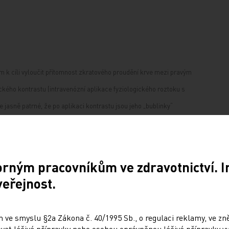
m k cíli vyloučit přítomnost zkratového proudění krve mezi pravým
ckého kontrastu (intravenózní aplikace fyziologického roztoku s
je jasně patrné, že po aplikaci kontrastu jsou jeho „bublinky“
. Musí tedy existovat abnormální komunikace na úrovni síňového
 barevného dopplerovského mapování s jasným nálezem pravo-
orným pracovníkům ve zdravotnictví. 
veřejnost.
 ve smyslu §2a Zákona č. 40/1995 Sb., o regulaci reklamy, ve zněn
ované neurologické příznaky. Byly hodnoceny
at léčivé přípravky nebo osobou oprávněnou léčivé přípravky vy