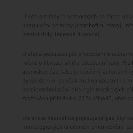
U dětí a mladých nemocných se často uplat
koagulační poruchy (trombofilní stavy), in
(vaskulitidy, tepenné disekce).
U starší populace jde především o ischemi
místě o fibrilaci síní) a chlopenní vady. R
ateroskleróze, jako je kouření, arteriální 
dyslipidémie, se však mohou uplatnit i v m
kardioembolizační etiologie mozkových př
zvažována přibližně u 20 % případů, obdob
Obrazová kasuistika popisuje případ čtyřic
neurologických či cévních onemocnění, po 