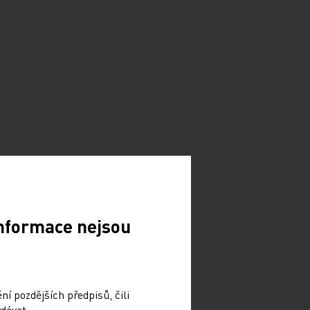
Informace nejsou
í pozdějších předpisů, čili
dávat.