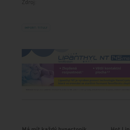
Zdroj:
IMPORT: TITULY
Má mít každý hypertonik
Hot Lin