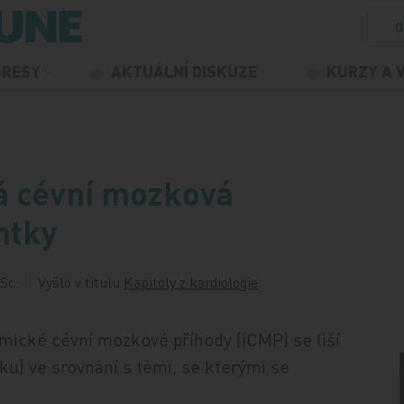
O
GRESY
AKTUÁLNÍ DISKUZE
KURZY A 
ká cévní mozková
ntky
CSc.
Vyšlo v titulu
Kapitoly z kardiologie
hemické cévní mozkové příhody (iCMP) se liší
ku) ve srovnání s těmi, se kterými se