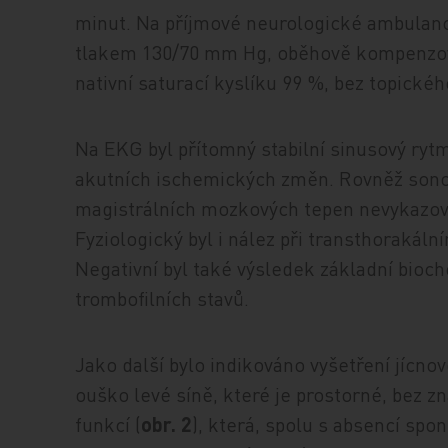
minut. Na příjmové neurologické ambulanci 
tlakem 130/70 mm Hg, oběhově kompenzova
nativní saturací kyslíku 99 %, bez topické
Na EKG byl přítomný stabilní sinusový ryt
akutních ischemických změn. Rovněž sonog
magistrálních mozkových tepen nevykazov
Fyziologický byl i nález při transthorakál
Negativní byl také výsledek základní bioc
trombofilních stavů.
Jako další bylo indikováno vyšetření jícno
ouško levé síně, které je prostorné, bez 
funkcí (
obr. 2
), která, spolu s absencí sp