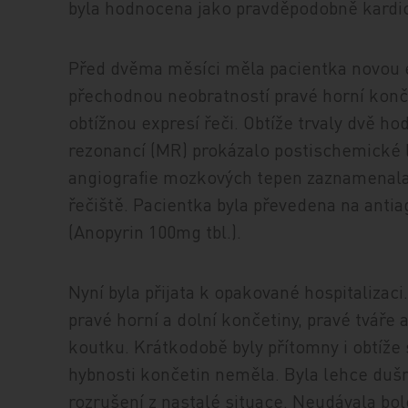
byla hodnocena jako pravděpodobně kardio
Před dvěma měsíci měla pacientka novou 
přechodnou neobratností pravé horní končet
obtížnou expresí řeči. Obtíže trvaly dvě h
rezonancí (MR) prokázalo postischemické
angiografie mozkových tepen zaznamenala 
řečiště. Pacientka byla převedena na antia
(Anopyrin 100mg tbl.).
Nyní byla přijata k opakované hospitalizac
pravé horní a dolní končetiny, pravé tváře 
koutku. Krátkodobě byly přítomny i obtíže
hybnosti končetin neměla. Byla lehce dušná
rozrušení z nastalé situace. Neudávala bol