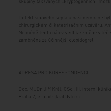
skupiny takzvaných „kryptogenních“ mozk
Defekt síňového septa u naší nemocné byl 
chirurgickém či katetrizačním uzávěru. Ant
Nicméně tento nález vedl ke změně v léčen
zaměněna za účinnější clopidogrel.
ADRESA PRO KORESPONDENCI
Doc. MUDr. Jiří Král, CSc., III. interní kli
Praha 2, e-mail: jkral@vfn.cz