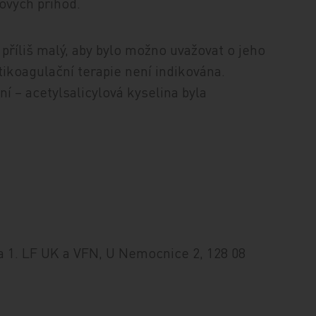
ových příhod.
příliš malý, aby bylo možno uvažovat o jeho
ikoagulační terapie není indikována.
í – acetylsalicylová kyselina byla
nika 1. LF UK a VFN, U Nemocnice 2, 128 08