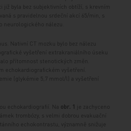
již byla bez subjektivních obtíží, s krevním
ná s pravidelnou srdeční akcí 65/min, s
ho neurologického nálezu.
mus. Nativní CT mozku bylo bez nálezu
rafické vyšetření extrakraniálního úseku
alo přítomnost stenotických změn.
ním echokardiografickém vyšetření.
hemie (glykémie 5,7 mmol/l) a vyšetření
vou echokardiografií. Na
obr. 1
je zachyceno
známek trombózy, s velmi dobrou evakuační
ontánního echokontrastu, významně snižuje