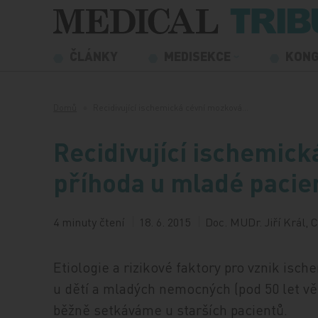
Přeskočit na obsah
ČLÁNKY
MEDISEKCE
KON
Domů
Recidivující ischemická cévní mozková…
Recidivující ischemic
příhoda u mladé pacie
4 minuty čtení
18. 6. 2015
Doc. MUDr. Jiří Král, 
Etiologie a rizikové faktory pro vznik isc
u dětí a mladých nemocných (pod 50 let vě
běžně setkáváme u starších pacientů.