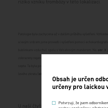
riziko vzniku trombózy v této lokalizaci.
Patologie byla zachycena až v dalším průběhu vyšetření. Vzhlede
a levým srdcem jsme provedli i vyšetření pomocí echokardiografi
bublinkami vzduchu), spolu s Valsalvovým manévrem. Na
obr. 3
zobrazeny nejen v pravé síni a pravé komoře, ale také v síni levé
septa. Ta byla posléze zobrazena při cíleném pátrání i pomocí
levého zkratu (
obr. 4
).
Obsah je určen odb
určeny pro laickou 
Potvrzuji, že jsem odborníkem
U naší čtyřicetileté pacientky šlo o opak
osobou oprávněnou předepisov