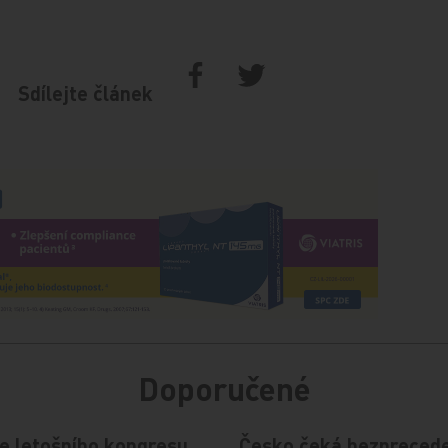
Sdílejte článek
Doporučené
e letošního kongresu
Česko čeká bezprecede