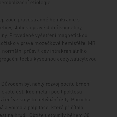
embolizační etiologie.
epizodu pravostranné hemikranie s
iny, slabostí pravé dolní končetiny,
odiny. Provedené vyšetření magnetickou
 ložisko v pravé mozečkové hemisféře. MR
normální průsvit cév intrakraniálního
gregační léčbu kyselinou acetylsalicylovou
i. Důvodem byl náhlý rozvoj pocitu brnění
a okolo úst, kde měla i pocit poklesu
 s řečí ve smyslu nehýbání ústy. Poruchu
 a vnímala palpitace, které přičítala
est na hrudi. Obtíže ustoupily během 30