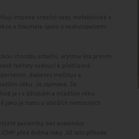
ňují vrozené srdeční vady, metabolické a
fekce a traumata spolu s vaskulopatiemi
ckou chorobu srdeční, arytmie (na prvním
izikové faktory vedoucí k předčasné
hypertenze, diabetes mellitus a
ladším věku. Je zajímavé, že
íhod je i v dětském a mladším věku
ně jako je tomu u starších nemocných.
etileté pacientky, bez anamnézy
iCMP před dvěma roky. Již tato příhoda