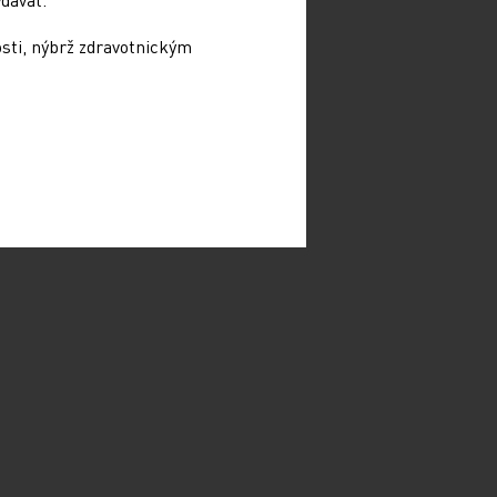
osti, nýbrž zdravotnickým