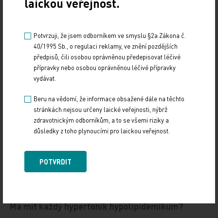
laickou veřejnost.
Potvrzuji, že jsem odborníkem ve smyslu §2a Zákona č.
40/1995 Sb., o regulaci reklamy, ve znění pozdějších
předpisů, čili osobou oprávněnou předepisovat léčivé
přípravky nebo osobou oprávněnou léčivé přípravky
vydávat.
Beru na vědomí, že informace obsažené dále na těchto
stránkách nejsou určeny laické veřejnosti, nýbrž
zdravotnickým odborníkům, a to se všemi riziky a
důsledky z toho plynoucími pro laickou veřejnost.
POTVRDIT
Doporučené
Má mít každý hypertonik hypolipidemikum?