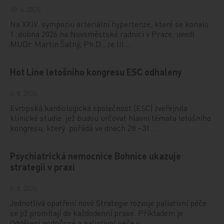
10. 4. 2026
Na XXIV. sympoziu arteriální hypertenze, které se konalo
1. dubna 2026 na Novoměstské radnici v Praze, uvedl
MUDr. Martin Šatný, Ph.D., ze III.…
Hot Line letošního kongresu ESC odhaleny
6. 8. 2026
Evropská kardiologická společnost (ESC) zveřejnila
klinické studie, jež budou určovat hlavní témata letošního
kongresu, který pořádá ve dnech 28.–31…
Psychiatrická nemocnice Bohnice ukazuje
strategii v praxi
5. 8. 2026
Jednotlivá opatření nové Strategie rozvoje paliativní péče
se již promítají do každodenní praxe. Příkladem je
Oddělení podpůrné a paliativní péče v…