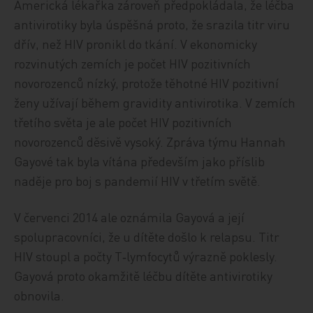
Americká lékařka zároveň předpokládala, že léčba
antivirotiky byla úspěšná proto, že srazila titr viru
dřív, než HIV pronikl do tkání. V ekonomicky
rozvinutých zemích je počet HIV pozitivních
novorozenců nízký, protože těhotné HIV pozitivní
ženy užívají během gravidity antivirotika. V zemích
třetího světa je ale počet HIV pozitivních
novorozenců děsivě vysoký. Zpráva týmu Hannah
Gayové tak byla vítána především jako příslib
naděje pro boj s pandemií HIV v třetím světě.
V červenci 2014 ale oznámila Gayová a její
spolupracovníci, že u dítěte došlo k relapsu. Titr
HIV stoupl a počty T‑lymfocytů výrazně poklesly.
Gayová proto okamžitě léčbu dítěte antivirotiky
obnovila.