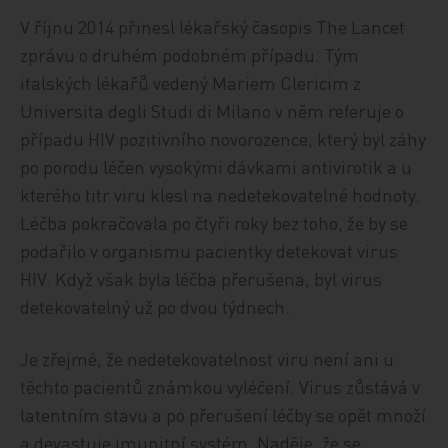
V říjnu 2014 přinesl lékařský časopis The Lancet
zprávu o druhém podobném případu. Tým
italských lékařů vedený Mariem Clericim z
Universita degli Studi di Milano v něm referuje o
případu HIV pozitivního novorozence, který byl záhy
po porodu léčen vysokými dávkami antivirotik a u
kterého titr viru klesl na nedetekovatelné hodnoty.
Léčba pokračovala po čtyři roky bez toho, že by se
podařilo v organismu pacientky detekovat virus
HIV. Když však byla léčba přerušena, byl virus
detekovatelný už po dvou týdnech.
Je zřejmé, že nedetekovatelnost viru není ani u
těchto pacientů známkou vyléčení. Virus zůstává v
latentním stavu a po přerušení léčby se opět množí
a devastuje imunitní systém. Naděje, že se