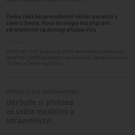
Česko čeká bezprecedentní nárůst pacientů v
závěru života. Nová strategie má připravit
zdravotnictví na demografickou vlnu
5. 8. 2026
Počet lidí, kteří budou v příštích desetiletích potřebovat
paliativní, ošetřovatelskou i sociální péči, výrazně poroste.
Už dnes v České republice…
PŘIHLASTE SE K ODBĚRU NOVINEK.
Udržujte si přehled
ze světa medicíny a
zdravotnictví.