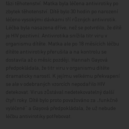
fázi těhotenství. Matka byla léčena antivirotiky po
zbytek těhotenství. Dítě bylo 30 hodin po narození
léčeno vysokými dávkami tří různých antivirotik.
Léčba byla nasazena dříve, než se potvrdilo, že dítě
je HIV pozitivní. Antivirotika snížila titr viru v
organismu dítěte. Matka ale po 18 měsících léčbu
dítěte antivirotiky přerušila a na kontrolu se
dostavila až o měsíc později. Hannah Gayová
předpokládala, že titr viru v organismu dítěte
dramaticky narostl. K jejímu velkému překvapení
se ale v odebraných vzorcích nepodařilo HIV
detekovat. Virus zůstával nedetekovatelný další
čtyři roky. Dítě bylo proto považováno za „funkčně
vyléčené“ a Gayová předpokládala, že už nebude
léčbu antivirotiky potřebovat.