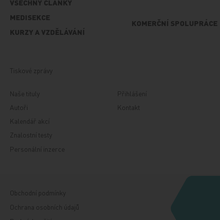
VŠECHNY ČLÁNKY
MEDISEKCE
KOMERČNÍ SPOLUPRÁCE
KURZY A VZDĚLÁVÁNÍ
Tiskové zprávy
Naše tituly
Přihlášení
Autoři
Kontakt
Kalendář akcí
Znalostní testy
Personální inzerce
Obchodní podmínky
Ochrana osobních údajů