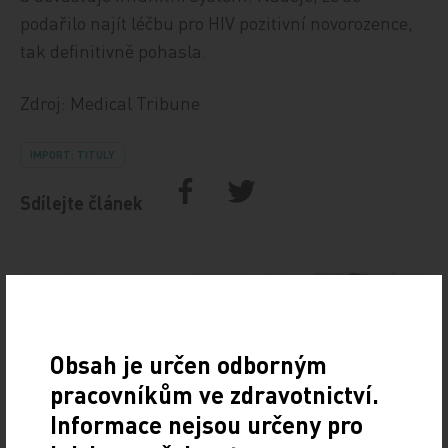
podařilo najít léčbu pro HIV pozitivní novorozence,
tak definitivně pohasla.
Zdroj: Medical Tribune
IMPORT: TITULY
Sdílejte článek
Obsah je určen odborným
pracovníkům ve zdravotnictví.
Informace nejsou určeny pro