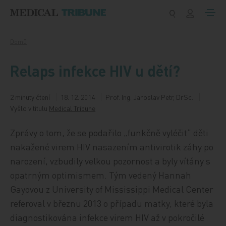
Přeskočit na obsah
Domů
Relaps infekce HIV u dětí?
2 minuty čtení
18. 12. 2014
Prof. Ing. Jaroslav Petr, DrSc.
Vyšlo v titulu
Medical Tribune
Zprávy o tom, že se podařilo „funkčně vyléčit“ děti
nakažené virem HIV nasazením antivirotik záhy po
narození, vzbudily velkou pozornost a byly vítány s
opatrným optimismem. Tým vedený Hannah
Gayovou z University of Mississippi Medical Center
referoval v březnu 2013 o případu matky, které byla
diagnostikována infekce virem HIV až v pokročilé