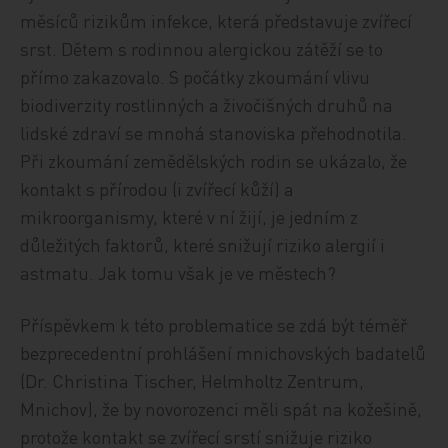
měsíců rizikům infekce, která představuje zvířecí
srst. Dětem s rodinnou alergickou zátěží se to
přímo zakazovalo. S počátky zkoumání vlivu
biodiverzity rostlinných a živočišných druhů na
lidské zdraví se mnohá stanoviska přehodnotila.
Při zkoumání zemědělských rodin se ukázalo, že
kontakt s přírodou (i zvířecí kůží) a
mikroorganismy, které v ní žijí, je jedním z
důležitých faktorů, které snižují riziko alergií i
astmatu. Jak tomu však je ve městech?
Příspěvkem k této problematice se zdá být téměř
bezprecedentní prohlášení mnichovských badatelů
(Dr. Christina Tischer, Helmholtz Zentrum,
Mnichov), že by novorozenci měli spát na kožešině,
protože kontakt se zvířecí srstí snižuje riziko