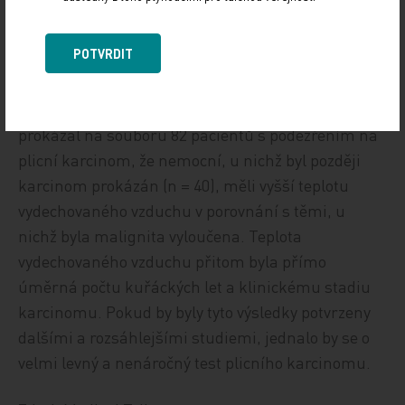
TEPLOTA DECHU JAKO SCREENING PLICNÍHO
KARCINOMU?
POTVRDIT
Italský tým pod vedením profesorky Giovanny
Elisiany Carpagnano (Univerzita ve Foggia, Itálie)
prokázal na souboru 82 pacientů s podezřením na
plicní karcinom, že nemocní, u nichž byl později
karcinom prokázán (n = 40), měli vyšší teplotu
vydechovaného vzduchu v porovnání s těmi, u
nichž byla malignita vyloučena. Teplota
vydechovaného vzduchu přitom byla přímo
úměrná počtu kuřáckých let a klinickému stadiu
karcinomu. Pokud by byly tyto výsledky potvrzeny
dalšími a rozsáhlejšími studiemi, jednalo by se o
velmi levný a nenáročný test plicního karcinomu.