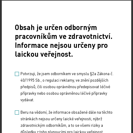
vzniku astmatu v pozdější době. Pro toto tvrzení
mají dokonce důkazy: hodnotili data kohorty zvané
Lisaplus, která obsahuje údaje o více než 3 000
Obsah je určen odborným
zdravých novorozenců, kteří se narodili v roce 1998
pracovníkům ve zdravotnictví.
v městském prostředí. Celkem byly vyhodnoceny
Informace nejsou určeny pro
informace o 2 441 dětech, z nichž 55 % spalo na
laickou veřejnost.
zvířecí srsti v prvních třech měsících života. Další
kontrolní datum byly 6. a 10. narozeniny. U dětí,
které spaly na kožešině, bylo v porovnání s dětmi
Potvrzuji, že jsem odborníkem ve smyslu §2a Zákona č.
bez kontaktu s kůží zvířat 79% (o 21 % nižší) riziko
40/1995 Sb., o regulaci reklamy, ve znění pozdějších
předpisů, čili osobou oprávněnou předepisovat léčivé
astmatu v šesti letech a v deseti dokonce 41%.
přípravky nebo osobou oprávněnou léčivé přípravky
Christina Tischer vysvětluje tyto výsledky tím, že
vydávat.
kožešina představuje rezervoár nejrůznějších
druhů mikroorganismů a supluje tak roli „živé
Beru na vědomí, že informace obsažené dále na těchto
stránkách nejsou určeny laické veřejnosti, nýbrž
přírody“.
zdravotnickým odborníkům, a to se všemi riziky a
důsledky z toho plynoucími pro laickou veřejnost.