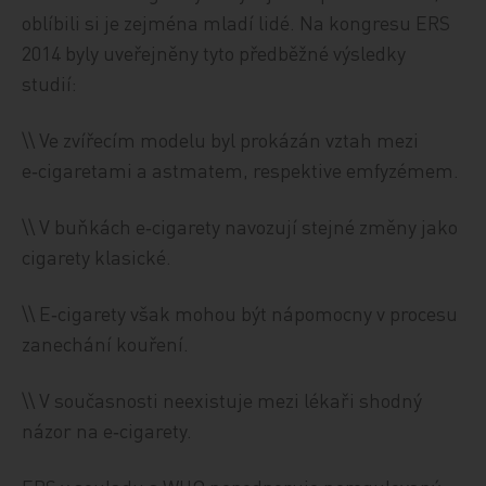
oblíbili si je zejména mladí lidé. Na kongresu ERS
2014 byly uveřejněny tyto předběžné výsledky
studií:
\\ Ve zvířecím modelu byl prokázán vztah mezi
e‑cigaretami a astmatem, respektive emfyzémem.
\\ V buňkách e‑cigarety navozují stejné změny jako
cigarety klasické.
\\ E‑cigarety však mohou být nápomocny v procesu
zanechání kouření.
\\ V současnosti neexistuje mezi lékaři shodný
názor na e‑cigarety.