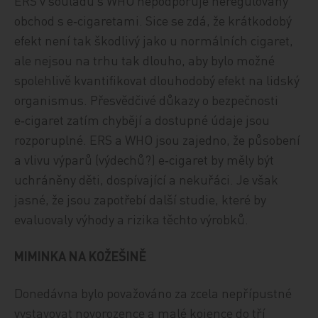
ERS v souladu s WHO nepodporuje neregulovaný
obchod s e‑cigaretami. Sice se zdá, že krátkodobý
efekt není tak škodlivý jako u normálních cigaret,
ale nejsou na trhu tak dlouho, aby bylo možné
spolehlivě kvantifikovat dlouhodobý efekt na lidský
organismus. Přesvědčivé důkazy o bezpečnosti
e‑cigaret zatím chybějí a dostupné údaje jsou
rozporuplné. ERS a WHO jsou zajedno, že působení
a vlivu výparů (výdechů?) e‑cigaret by měly být
uchráněny děti, dospívající a nekuřáci. Je však
jasné, že jsou zapotřebí další studie, které by
evaluovaly výhody a rizika těchto výrobků.
MIMINKA NA KOŽEŠINĚ
Donedávna bylo považováno za zcela nepřípustné
vystavovat novorozence a malé kojence do tří