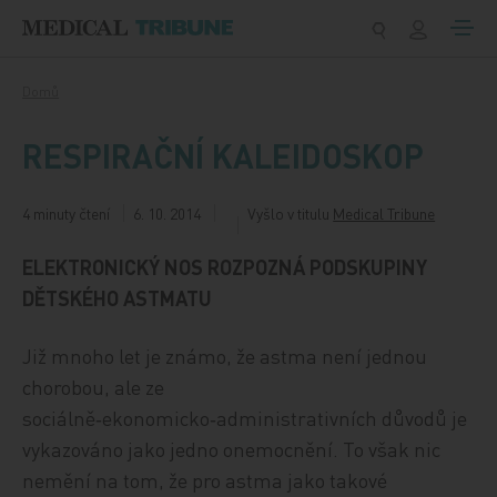
Přeskočit na obsah
Domů
RESPIRAČNÍ KALEIDOSKOP
4 minuty čtení
6. 10. 2014
Vyšlo v titulu
Medical Tribune
ELEKTRONICKÝ NOS ROZPOZNÁ PODSKUPINY
DĚTSKÉHO ASTMATU
Již mnoho let je známo, že astma není jednou
chorobou, ale ze
sociálně‑ekonomicko‑administrativních důvodů je
vykazováno jako jedno onemocnění. To však nic
nemění na tom, že pro astma jako takové