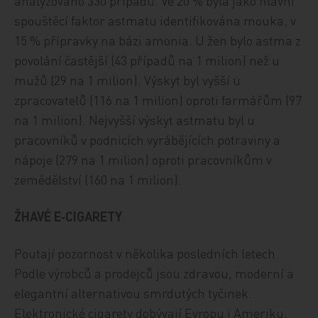
analyzováno 330 případů. Ve 20 % byla jako hlavní
spouštěcí faktor astmatu identifikována mouka, v
15 % přípravky na bázi amonia. U žen bylo astma z
povolání častější (43 případů na 1 milion) než u
mužů (29 na 1 milion). Výskyt byl vyšší u
zpracovatelů (116 na 1 milion) oproti farmářům (97
na 1 milion). Nejvyšší výskyt astmatu byl u
pracovníků v podnicích vyrábějících potraviny a
nápoje (279 na 1 milion) oproti pracovníkům v
zemědělství (160 na 1 milion).
ŽHAVÉ E‑CIGARETY
Poutají pozornost v několika posledních letech.
Podle výrobců a prodejců jsou zdravou, moderní a
elegantní alternativou smrdutých tyčinek.
Elektronické cigarety dobývají Evropu i Ameriku,