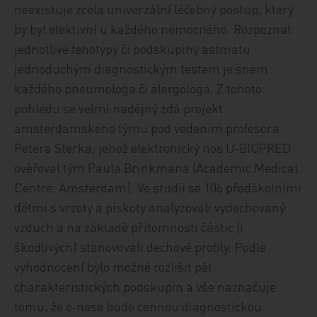
neexistuje zcela univerzální léčebný postup, který
by byl efektivní u každého nemocného. Rozpoznat
jednotlivé fenotypy či podskupiny astmatu
jednoduchým diagnostickým testem je snem
každého pneumologa či alergologa. Z tohoto
pohledu se velmi nadějný zdá projekt
amsterdamského týmu pod vedením profesora
Petera Sterka, jehož elektronický nos U‑BIOPRED
ověřoval tým Paula Brinkmana (Academic Medical
Centre, Amsterdam). Ve studii se 106 předškolními
dětmi s vrzoty a pískoty analyzovali vydechovaný
vzduch a na základě přítomnosti částic (i
škodlivých) stanovovali dechové profily. Podle
vyhodnocení bylo možné rozlišit pět
charakteristických podskupin a vše naznačuje
tomu, že e‑nose bude cennou diagnostickou