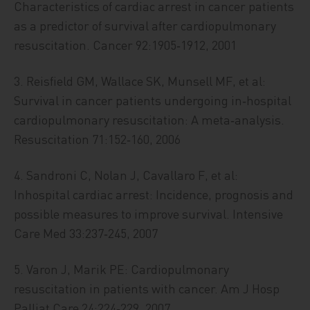
Characteristics of cardiac arrest in cancer patients
as a predictor of survival after cardiopulmonary
resuscitation. Cancer 92:1905‑1912, 2001
3. Reisfield GM, Wallace SK, Munsell MF, et al:
Survival in cancer patients undergoing in‑hospital
cardiopulmonary resuscitation: A meta‑analysis.
Resuscitation 71:152‑160, 2006
4. Sandroni C, Nolan J, Cavallaro F, et al:
Inhospital cardiac arrest: Incidence, prognosis and
possible measures to improve survival. Intensive
Care Med 33:237‑245, 2007
5. Varon J, Marik PE: Cardiopulmonary
resuscitation in patients with cancer. Am J Hosp
Palliat Care 24:224‑229, 2007