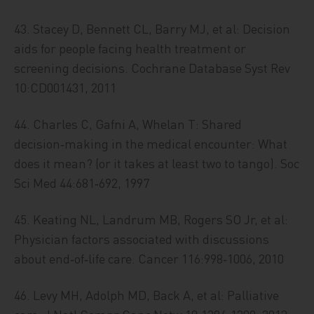
43. Stacey D, Bennett CL, Barry MJ, et al: Decision
aids for people facing health treatment or
screening decisions. Cochrane Database Syst Rev
10:CD001431, 2011
44. Charles C, Gafni A, Whelan T: Shared
decision‑making in the medical encounter: What
does it mean? (or it takes at least two to tango). Soc
Sci Med 44:681‑692, 1997
45. Keating NL, Landrum MB, Rogers SO Jr, et al:
Physician factors associated with discussions
about end‑of‑life care. Cancer 116:998‑1006, 2010
46. Levy MH, Adolph MD, Back A, et al: Palliative