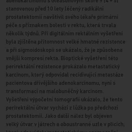
adenokarcinomu s Gleasonovým skóre 9 (4 + 5)
stanovenou před 10 lety léčený radikální
prostatektomií navštívil svého lékaře primární
péče s příznakem bolesti v rektu, která trvala
několik týdnů. Při digitálním rektálním vyšetření
byla zjištěna přítomnost velké hmatné rezistence
a při sigmoidoskopii se ukázalo, že je způsobena
vnější kompresí rekta. Bioptické vyšetření této
perirektální rezistence prokázalo metastatický
karcinom, který odpovídal recidivující metastáze
pacientova dřívějšího adenokarcinomu, nyní s
transformací na malobuněčný karcinom.
Vyšetření výpočetní tomografií ukázalo, že tento
perirektální útvar vychází z lůžka po předchozí
prostatektomii. Jako další nález byl objeven
velký útvar v játrech a oboustranné uzle v plicích,