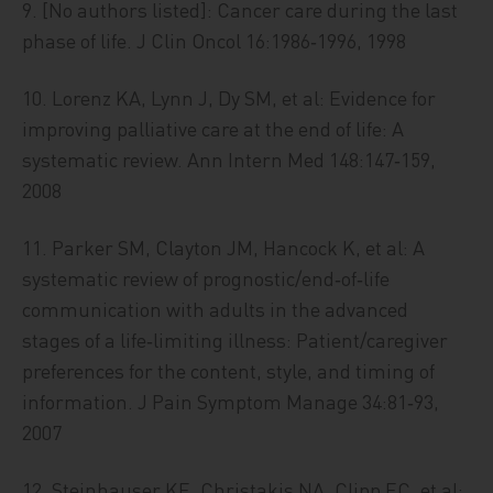
9. [No authors listed]: Cancer care during the last
phase of life. J Clin Oncol 16:1986‑1996, 1998
10. Lorenz KA, Lynn J, Dy SM, et al: Evidence for
improving palliative care at the end of life: A
systematic review. Ann Intern Med 148:147‑159,
2008
11. Parker SM, Clayton JM, Hancock K, et al: A
systematic review of prognostic/end‑of‑life
communication with adults in the advanced
stages of a life‑limiting illness: Patient/caregiver
preferences for the content, style, and timing of
information. J Pain Symptom Manage 34:81‑93,
2007
12. Steinhauser KE, Christakis NA, Clipp EC, et al: