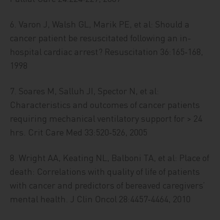
6. Varon J, Walsh GL, Marik PE, et al: Should a
cancer patient be resuscitated following an in-
hospital cardiac arrest? Resuscitation 36:165‑168,
1998
7. Soares M, Salluh JI, Spector N, et al:
Characteristics and outcomes of cancer patients
requiring mechanical ventilatory support for > 24
hrs. Crit Care Med 33:520‑526, 2005
8. Wright AA, Keating NL, Balboni TA, et al: Place of
death: Correlations with quality of life of patients
with cancer and predictors of bereaved caregivers’
mental health. J Clin Oncol 28:4457‑4464, 2010