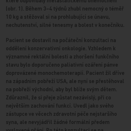
které odpovídaly metastatickému onemocnění
(obr. 1). Během 3–4 týdnů zhubl nemocný o téměř
10 kg a stěžoval si na prohlubující se únavu,
nechutenství, silné tenesmy a bolest v konečníku.
Pacient se dostavil na počáteční konzultaci na
oddělení konzervativní onkologie. Vzhledem k
významné rektální bolesti a zhoršení funkčního
stavu bylo doporučeno paliativní ozáření pánve
doprovázené monochemoterapií. Pacient žil dříve
na západním pobřeží USA, ale nyní se přestěhoval
na pobřeží východní, aby byl blíže svým dětem.
Zdůraznil, že si přeje zůstat nezávislý, při co
největším zachování funkcí. Uvedl jako svého
zástupce ve věcech zdravotní péče nejstaršího
syna, ale nevyjádřil žádné formální předem
vyslovené přání. Po této konzultaci se na