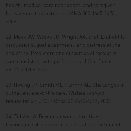
health, medical care near death, and caregiver
bereavement adjustment. JAMA 300:1665‑1673,
2008
22. Mack JW, Weeks JC, Wright AA, et al: End‑of‑life
discussions, goal attainment, and distress at the
end of life: Predictors and outcomes of receipt of
care consistent with preferences. J Clin Oncol
28:1203‑1208, 2010
23. Hwang JP, Smith ML, Flamm AL: Challenges in
outpatient end‑of‑life care: Wishes to avoid
resuscitation. J Clin Oncol 22:4643‑4645, 2004
24. Tulsky JA: Beyond advance directives:
Importance of communication skills at the end of