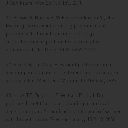
J Gen Intern Med 25:150‑153, 2010
31. Brown R, Butow P, Wilson‑Genderson M, et al:
Meeting the decision‑making preferences of
patients with breast cancer in oncology
consultations: Impact on decision‑related
outcomes. J Clin Oncol 30:857‑862, 2012
32. Street RL Jr, Voigt B: Patient participation in
deciding breast cancer treatment and subsequent
quality of life. Med Decis Making 17:298‑306, 1997
33. Hack TF, Degner LF, Watson P, et al: Do
patients benefit from participating in medical
decision making? Longitudinal follow‑up of women
with breast cancer. Psychooncology 15:9‑19, 2006