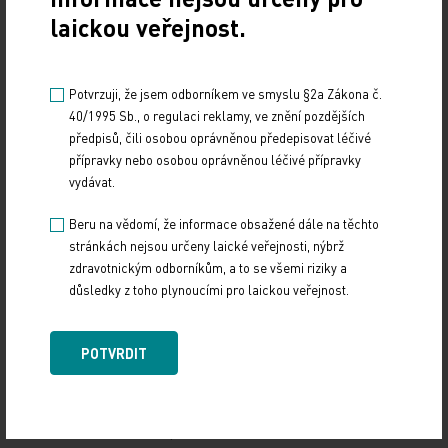
2012
laickou veřejnost.
28. Mack JW, Cronin A, Taback N, et al: End‑of‑life
Potvrzuji, že jsem odborníkem ve smyslu §2a Zákona č.
care discussions among patients with advanced
40/1995 Sb., o regulaci reklamy, ve znění pozdějších
cancer: A cohort study. Ann Intern Med
předpisů, čili osobou oprávněnou předepisovat léčivé
156:204‑210, 2012
přípravky nebo osobou oprávněnou léčivé přípravky
vydávat.
29. Bradley NM, Sinclair E, Danjoux C, et al: The
Beru na vědomí, že informace obsažené dále na těchto
do‑not‑resuscitate order: Incidence of
stránkách nejsou určeny laické veřejnosti, nýbrž
documentation in the medical records of cancer
zdravotnickým odborníkům, a to se všemi riziky a
patients referred for palliative radiotherapy. Curr
důsledky z toho plynoucími pro laickou veřejnost.
Oncol 13:47‑54, 2006
POTVRDIT
30. Temel JS, Greer JA, Admane S, et al: Code
status documentation in the outpatient electronic
medical records of patients with metastatic cancer.