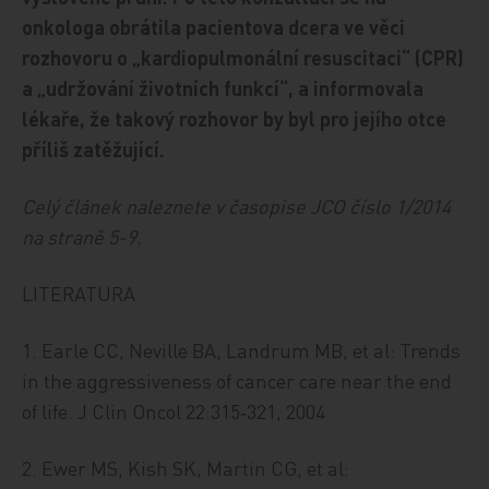
onkologa obrátila pacientova dcera ve věci
rozhovoru o „kardiopulmonální resuscitaci“ (CPR)
a „udržování životních funkcí“, a informovala
lékaře, že takový rozhovor by byl pro jejího otce
příliš zatěžující.
Celý článek naleznete v časopise JCO číslo 1/2014
na straně 5-9.
LITERATURA
1. Earle CC, Neville BA, Landrum MB, et al: Trends
in the aggressiveness of cancer care near the end
of life. J Clin Oncol 22:315‑321, 2004
2. Ewer MS, Kish SK, Martin CG, et al: