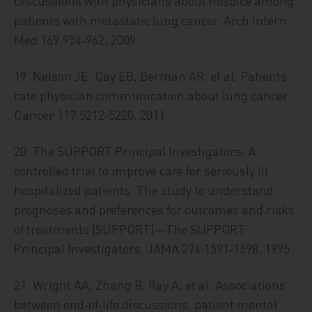
Discussions with physicians about hospice among
patients with metastatic lung cancer. Arch Intern
Med 169:954‑962, 2009
19. Nelson JE, Gay EB, Berman AR, et al: Patients
rate physician communication about lung cancer.
Cancer 117:5212‑5220, 2011
20. The SUPPORT Principal Investigators: A
controlled trial to improve care for seriously ill
hospitalized patients: The study to understand
prognoses and preferences for outcomes and risks
of treatments (SUPPORT)—The SUPPORT
Principal Investigators. JAMA 274:1591‑1598, 1995
21. Wright AA, Zhang B, Ray A, et al: Associations
between end‑of‑life discussions, patient mental