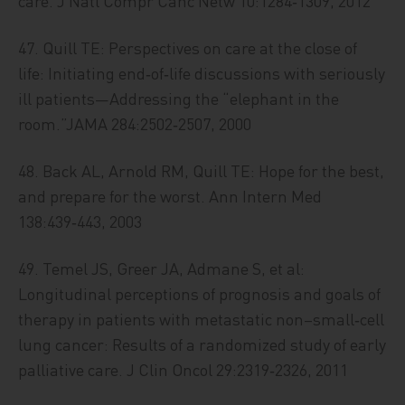
care. J Natl Compr Canc Netw 10:1284‑1309, 2012
47. Quill TE: Perspectives on care at the close of
life: Initiating end‑of‑life discussions with seriously
ill patients—Addressing the “elephant in the
room.”JAMA 284:2502‑2507, 2000
48. Back AL, Arnold RM, Quill TE: Hope for the best,
and prepare for the worst. Ann Intern Med
138:439‑443, 2003
49. Temel JS, Greer JA, Admane S, et al:
Longitudinal perceptions of prognosis and goals of
therapy in patients with metastatic non–small‑cell
lung cancer: Results of a randomized study of early
palliative care. J Clin Oncol 29:2319‑2326, 2011