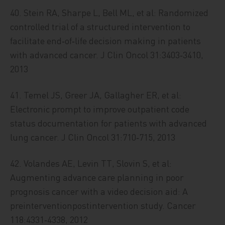
40. Stein RA, Sharpe L, Bell ML, et al: Randomized
controlled trial of a structured intervention to
facilitate end‑of‑life decision making in patients
with advanced cancer. J Clin Oncol 31:3403‑3410,
2013
41. Temel JS, Greer JA, Gallagher ER, et al:
Electronic prompt to improve outpatient code
status documentation for patients with advanced
lung cancer. J Clin Oncol 31:710‑715, 2013
42. Volandes AE, Levin TT, Slovin S, et al:
Augmenting advance care planning in poor
prognosis cancer with a video decision aid: A
preinterventionpostintervention study. Cancer
118:4331‑4338, 2012