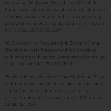
37. Clayton JM, Butow PN, Tattersall MH, et al:
Randomized controlled trial of a prompt list to help
advanced cancer patients and their caregivers to
ask questions about prognosis and end‑of‑life care.
J Clin Oncol 25:715‑723, 2007
38. El‑Jawahri A, Podgurski LM, Eichler AF, et al:
Use of video to facilitate end‑of‑life discussions
with patients with cancer: A randomized controlled
trial. J Clin Oncol 28:305‑310, 2010
39. Volandes AE, Paasche‑Orlow MK, Mitchell SL, et
al: Randomized controlled trial of a video decision
support tool for cardiopulmonary resuscitation
decision making in advanced cancer. J Clin Oncol
31:380‑386, 2013